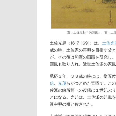
左：土佐光起「菊鶉図」、右：土
土佐光起（1617-1691）は、
土佐光
歳の時、土佐家の再興を目指す父と
が、その後は和漢の画蹟を研究し、
画風も取り入れ、近世土佐派の家風
承応３年、３８歳の時には、従五位
信
、
光茂
らがつとめた官職で、この
佐派の絵所預への復帰は１世紀ぶり
とになる。光起は、土佐派の組織を
派中興の祖と称された。