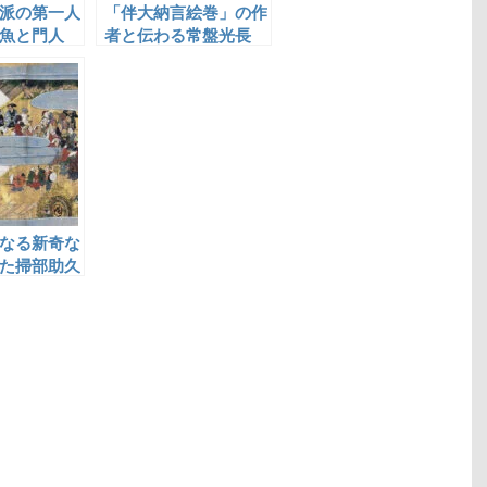
派の第一人
「伴大納言絵巻」の作
魚と門人
者と伝わる常盤光長
なる新奇な
た掃部助久