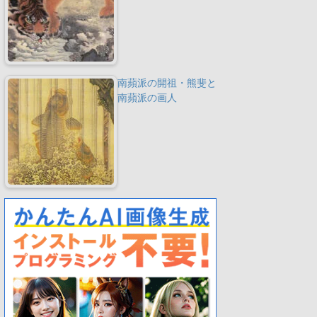
南蘋派の開祖・熊斐と
南蘋派の画人