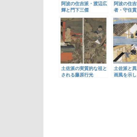
阿波の住吉派・渡辺広
阿波の住吉
輝と門下三傑
者・守住貫
土佐派の実質的な祖と
土佐派と異
される藤原行光
画風を示し
信・久国