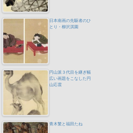
日本南画の先駆者のひ
とり・柳沢淇園
円山派３代目を継ぎ幅
広い画題をこなした円
山応震
青木繁と福田たね