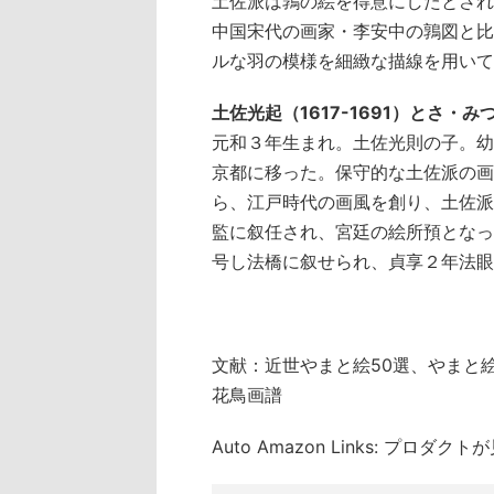
土佐派は鶉の絵を得意にしたとされ
中国宋代の画家・李安中の鶉図と比
ルな羽の模様を細緻な描線を用いて
土佐光起（1617-1691）とさ・み
元和３年生まれ。土佐光則の子。幼
京都に移った。保守的な土佐派の画
ら、江戸時代の画風を創り、土佐派
監に叙任され、宮廷の絵所預となっ
号し法橋に叙せられ、貞享２年法眼
文献：近世やまと絵50選、やまと
花鳥画譜
Auto Amazon Links: プロダ