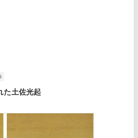
画
れた土佐光起