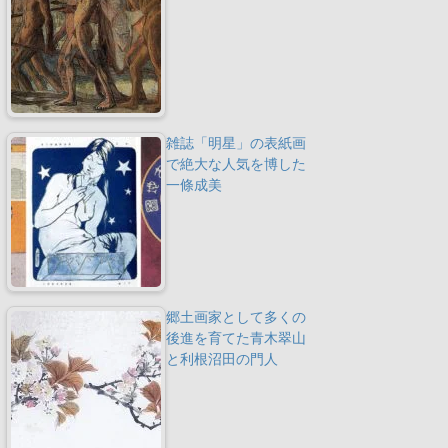
雑誌「明星」の表紙画
で絶大な人気を博した
一條成美
郷土画家として多くの
後進を育てた青木翠山
と利根沼田の門人