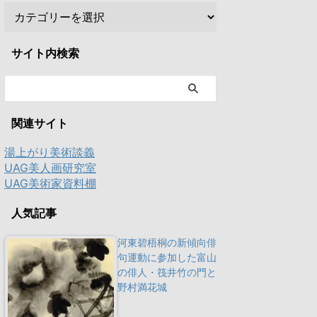
サイト内検索
関連サイト
湯上がり美術談義
UAG美人画研究室
UAG美術家資料棚
人気記事
河東碧梧桐の新傾向俳
句運動に参加した富山
の俳人・筏井竹の門と
野村満花城