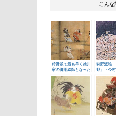
こんな
狩野派で最も早く徳川
狩野派唯一
家の御用絵師となった
野」・今村
狩野長信