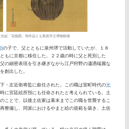
佐光起「花籠図」両作品とも敦賀市立博物館蔵
則
の子で、父とともに泉州堺で活動していたが、１８
ともに京都に移住した。２２歳の時に父と死別した
父の細密表現を引き継ぎながら江戸狩野の瀟洒端麗な
を創出した。
下・左近衛将監に叙任された。この職は室町時代の
光
時に宮廷絵所預にも任命されたと考えられている。土
のことで、以後土佐家は幕末までこの職を世襲するこ
再整備し、同派におけるやまと絵の規範を築き、土佐