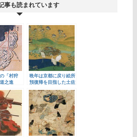
記事も読まれています
の「村狩
晩年は京都に戻り絵所
道之進
預復帰を目指した土佐
光則