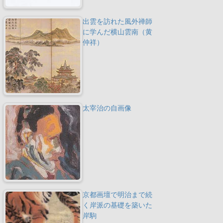
出雲を訪れた風外禅師
に学んだ横山雲南（黄
仲祥）
太宰治の自画像
京都画壇で明治まで続
く岸派の基礎を築いた
岸駒