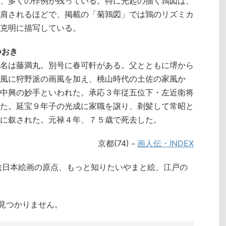
、多くの作例が残っている。特に光起の描く鶉図は、
肩されるほどで、掲載の「菊鶉図」では鶉のリズミカ
克明に描写している。
つおき
名は藤満丸。別号に春可軒がある。父とともに堺から
風に狩野派の画風を加え、桃山時代の土佐の家風か
中興の妙手といわれた。承応３年従五位下・左近衛将
た。延宝９年子の光成に家職を譲り、剃髪して常昭と
に叙された。元禄４年、７５歳で死去した。
京都(74)－
画人伝・INDEX
絵日本絵画の原点、もっと知りたいやまと絵、江戸の
クトが見つかりません。