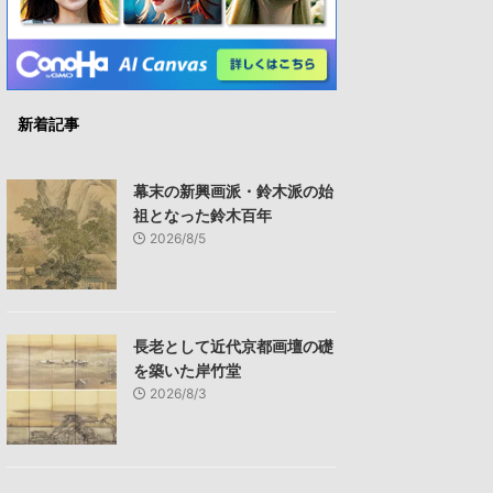
新着記事
幕末の新興画派・鈴木派の始
祖となった鈴木百年
2026/8/5
長老として近代京都画壇の礎
を築いた岸竹堂
2026/8/3