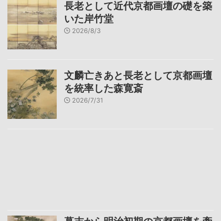
長老として近代京都画壇の礎を築
いた岸竹堂
2026/8/3
文麟亡きあと長老として京都画壇
を統率した森寛斎
2026/7/31