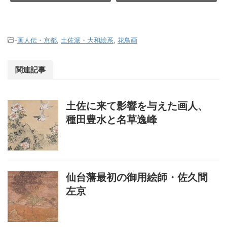
-
画人伝・京都
,
土佐派・大和絵系
,
花鳥画
関連記事
土佐に来て影響を与えた画人、
種田豊水と名草逸峰
仙台藩最初の御用絵師・佐久間
左京