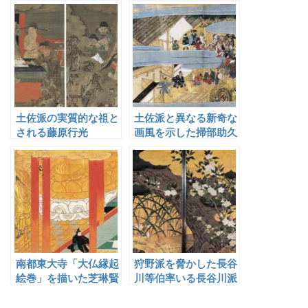
土佐派の実質的な祖と
土佐派と異なる新奇な
される藤原行光
画風を示した掃部助久
信・久国
南都東大寺「大仏縁起
狩野派を脅かした長谷
絵巻」を描いた芝琳賢
川等伯率いる長谷川派