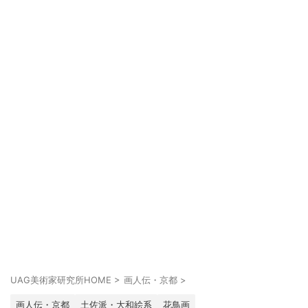
UAG美術家研究所HOME
>
画人伝・京都
>
画人伝・京都
土佐派・大和絵系
花鳥画