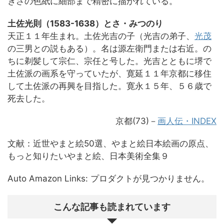
きさの色紙に細部まで精密に描かれている。
土佐光則（1583-1638）とさ・みつのり
天正１１年生まれ。土佐光吉の子（光吉の弟子、
光茂
の三男との説もある）。名は源左衛門または右近。の
ちに剃髪して宗仁、宗任と号した。光吉とともに堺で
土佐派の画系を守っていたが、寛延１１年京都に移住
して土佐派の再興を目指した。寛永１５年、５６歳で
死去した。
京都(73)－
画人伝・INDEX
文献：近世やまと絵50選、やまと絵日本絵画の原点、
もっと知りたいやまと絵、日本美術全集９
Auto Amazon Links: プロダクトが見つかりません。
こんな記事も読まれています