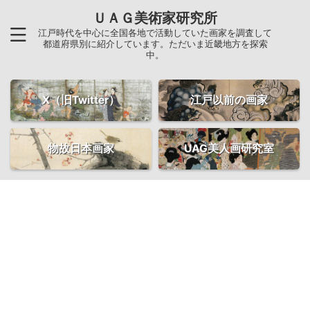
ＵＡＧ美術家研究所
江戸時代を中心に全国各地で活動していた画家を調査して
都道府県別に紹介しています。ただいま近畿地方を探索
中。
X（旧Twitter）
江戸以前の画家
物故日本画家
UAG美人画研究室