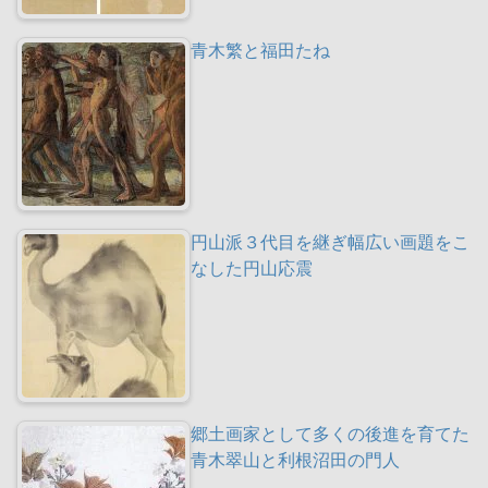
青木繁と福田たね
円山派３代目を継ぎ幅広い画題をこ
なした円山応震
郷土画家として多くの後進を育てた
青木翠山と利根沼田の門人