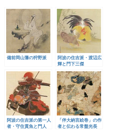
備前岡山藩の狩野派
阿波の住吉派・渡辺広
輝と門下三傑
阿波の住吉派の第一人
「伴大納言絵巻」の作
者・守住貫魚と門人
者と伝わる常盤光長