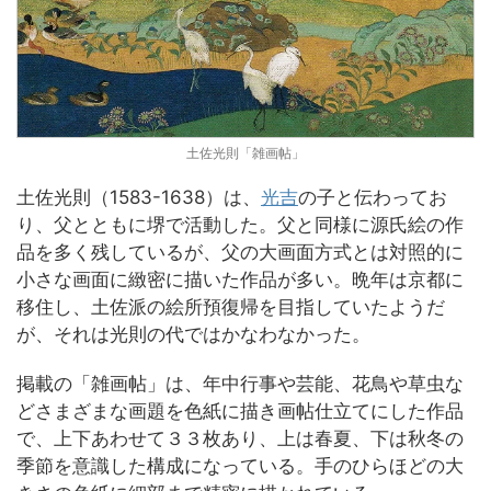
土佐光則「雑画帖」
土佐光則（1583-1638）は、
光吉
の子と伝わってお
り、父とともに堺で活動した。父と同様に源氏絵の作
品を多く残しているが、父の大画面方式とは対照的に
小さな画面に緻密に描いた作品が多い。晩年は京都に
移住し、土佐派の絵所預復帰を目指していたようだ
が、それは光則の代ではかなわなかった。
掲載の「雑画帖」は、年中行事や芸能、花鳥や草虫な
どさまざまな画題を色紙に描き画帖仕立てにした作品
で、上下あわせて３３枚あり、上は春夏、下は秋冬の
季節を意識した構成になっている。手のひらほどの大