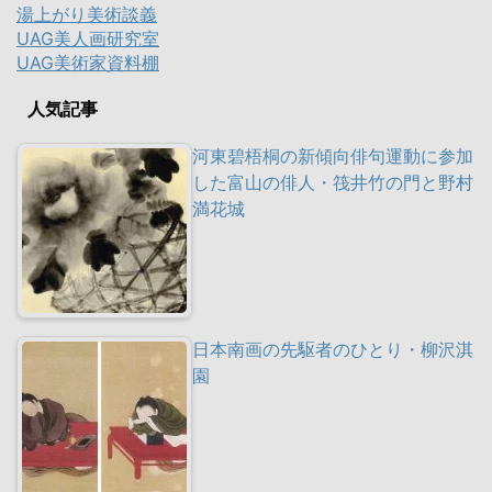
湯上がり美術談義
UAG美人画研究室
UAG美術家資料棚
人気記事
河東碧梧桐の新傾向俳句運動に参加
した富山の俳人・筏井竹の門と野村
満花城
日本南画の先駆者のひとり・柳沢淇
園