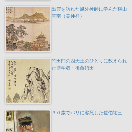
出雲を訪れた風外禅師に学んだ横山
雲南（黄仲祥）
竹田門の四天王のひとりに数えられ
た博学者・後藤碩田
３０歳でパリに客死した佐伯祐三