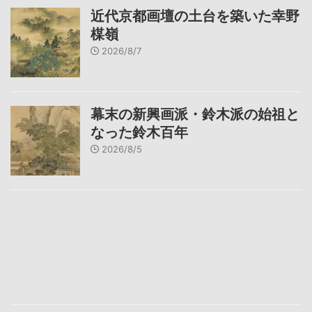
近代京都画壇の土台を築いた幸野
楳嶺
2026/8/7
幕末の新興画派・鈴木派の始祖と
なった鈴木百年
2026/8/5