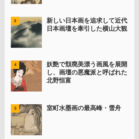
新しい日本画を追求して近代
3
日本画壇を牽引した横山大観
妖艶で頽廃美漂う画風を展開
4
し、画壇の悪魔派と呼ばれた
北野恒富
室町水墨画の最高峰・雪舟
5