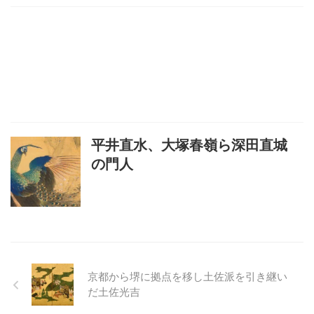
平井直水、大塚春嶺ら深田直城
の門人
京都から堺に拠点を移し土佐派を引き継い
だ土佐光吉