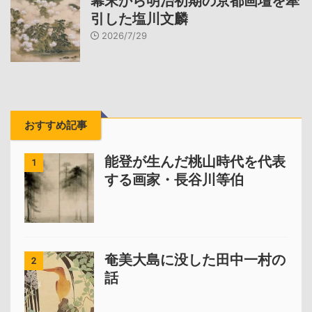
幕末から明治初期の京都画壇を牽
引した塩川文麟
2026/7/29
おすすめ記事
能登が生んだ桃山時代を代表
1
する画家・長谷川等伯
奄美大島に没した田中一村の
2
話