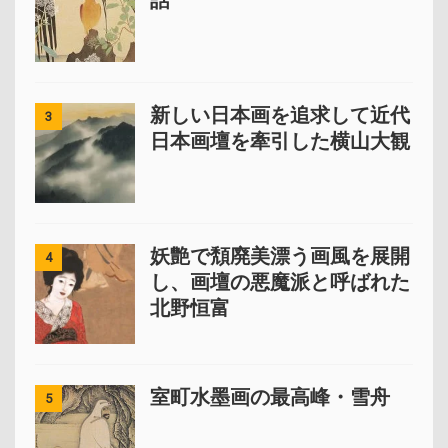
話
新しい日本画を追求して近代
3
日本画壇を牽引した横山大観
妖艶で頽廃美漂う画風を展開
4
し、画壇の悪魔派と呼ばれた
北野恒富
室町水墨画の最高峰・雪舟
5