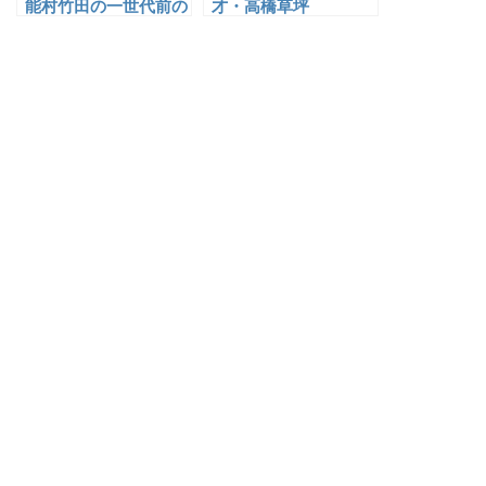
能村竹田の一世代前の
才・高橋草坪
画家たち