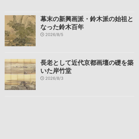
幕末の新興画派・鈴木派の始祖と
なった鈴木百年
2026/8/5
長老として近代京都画壇の礎を築
いた岸竹堂
2026/8/3