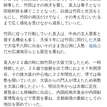
師事した。竹田はその画才を愛し、直入は養子となり
田能村姓を継ぐこととなった。以後は竹田と生活をと
もにし、竹田の画法だけでなく、その考え方にいたる
まで広く感化を受けながら成長していった。
竹田に従って行動していた直入は、中央の文人墨客と
接する機会も多く、天保５年には竹田に同行した大坂
で大塩平八郎に出会いそのまま洗心洞に入塾、
篠崎小
竹
や広瀬旭荘らとも親交を重ねた。
直入が２２歳の時に師竹田が大坂で没したため、一時
帰郷したが、２６歳で故郷を出て堺におよそ７年間滞
在、その後大坂の中心地に２２年間住んだ。堺では画
塾を開いていたが、大坂からの門人が増えたため画塾
を大坂に移したという。明治元年からは京都に定住、
展覧会にも積極的に出品し、内国絵画共進会や内国勧
業博覧会などで受賞を重ね、京都画壇の重鎮としての
地位を固めていった。