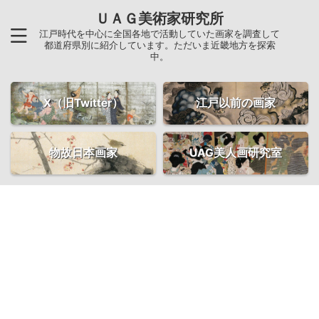
ＵＡＧ美術家研究所
江戸時代を中心に全国各地で活動していた画家を調査して
都道府県別に紹介しています。ただいま近畿地方を探索
中。
X（旧Twitter）
江戸以前の画家
物故日本画家
UAG美人画研究室