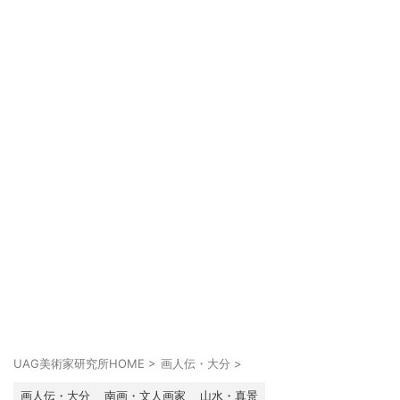
UAG美術家研究所HOME
>
画人伝・大分
>
画人伝・大分
南画・文人画家
山水・真景