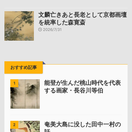
文麟亡きあと長老として京都画壇
を統率した森寛斎
2026/7/31
おすすめ記事
能登が生んだ桃山時代を代表
1
する画家・長谷川等伯
奄美大島に没した田中一村の
2