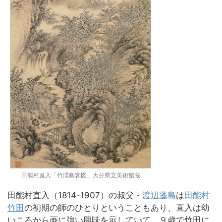
田能村直入「竹渓幽客図」大分県立美術館蔵
田能村直入（1814-1907）の叔父・
渡辺蓬島
は
田能村
竹田
の初期の師のひとりということもあり、直入は幼
いころから画に強い興味を示していて、９歳で竹田に