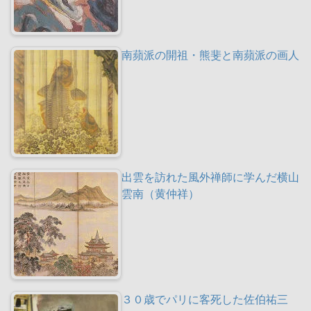
南蘋派の開祖・熊斐と南蘋派の画人
出雲を訪れた風外禅師に学んだ横山
雲南（黄仲祥）
３０歳でパリに客死した佐伯祐三