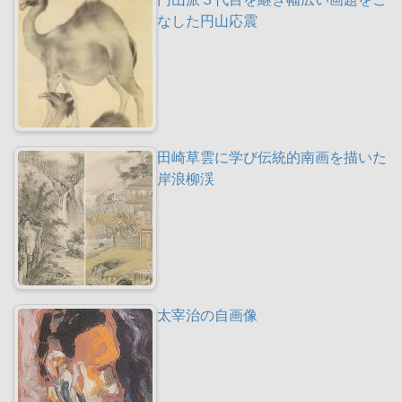
なした円山応震
田崎草雲に学び伝統的南画を描いた
岸浪柳渓
太宰治の自画像