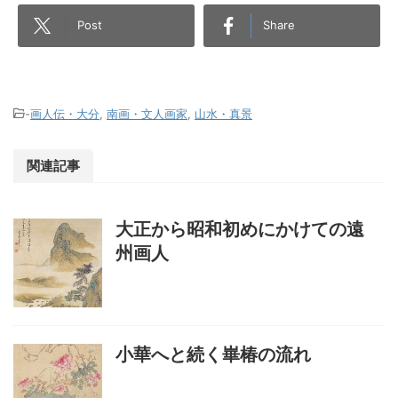
Post
Share
-
画人伝・大分
,
南画・文人画家
,
山水・真景
関連記事
大正から昭和初めにかけての遠
州画人
小華へと続く崋椿の流れ