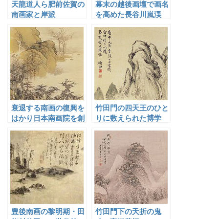
天龍道人ら肥前佐賀の
幕末の越後画壇で画名
南画家と岸派
を高めた長谷川嵐渓
衰退する南画の復興を
竹田門の四天王のひと
はかり日本南画院を創
りに数えられた博学
設した田近竹邨
者・後藤碩田
豊後南画の黎明期・田
竹田門下の夭折の鬼