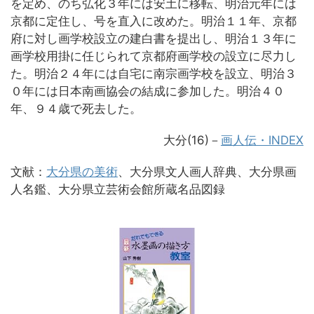
を定め、のち弘化３年には安土に移転、明治元年には
京都に定住し、号を直入に改めた。明治１１年、京都
府に対し画学校設立の建白書を提出し、明治１３年に
画学校用掛に任じられて京都府画学校の設立に尽力し
た。明治２４年には自宅に南宗画学校を設立、明治３
０年には日本南画協会の結成に参加した。明治４０
年、９４歳で死去した。
大分(16)－
画人伝・INDEX
文献：
大分県の美術
、大分県文人画人辞典、大分県画
人名鑑、大分県立芸術会館所蔵名品図録