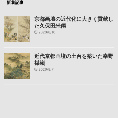
新着記事
京都画壇の近代化に大きく貢献し
た久保田米僊
2026/8/10
近代京都画壇の土台を築いた幸野
楳嶺
2026/8/7