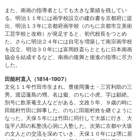
また、南画の指導者としても大きな業績を残してい
る。明治１１年には画学校設立の建白書を京都府に提
出、明治１３年に京都府画学校（のちに京都市立美術
工芸学校と改称）が発足すると、初代校長をつとめ
た。さらに明治２４年には自宅を増築して南宗画学校
を設立、明治３０年には富岡鉄斎らとともに日本南画
協会を結成するなど、南画の復興と後進の指導に尽力
した。
田能村直入（1814-1907）
文化１１年竹田市生まれ。豊後岡藩士・三宮利助の三
男。渡辺蓬島の甥。名は癡、のちに小虎。字は顧絶。
別号に飲茶菴主人などがある。文政５年、９歳の時に
田能村竹田に師事した。のちに田能村姓を継ぐように
なった。天保５年には竹田に同行して大坂に行き、大
塩平八郎の私塾洗心洞に入塾した。次第に京都や大坂
の文人との交流を深めていき、天保１０年には堺に居