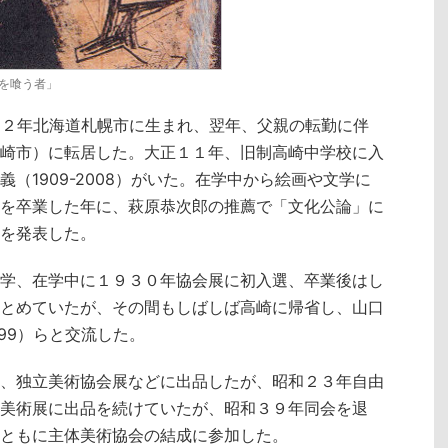
を喰う者」
明治４２年北海道札幌市に生まれ、翌年、父親の転勤に伴
崎市）に転居した。大正１１年、旧制高崎中学校に入
義（1909-2008）がいた。在学中から絵画や文学に
を卒業した年に、萩原恭次郎の推薦で「文化公論」に
を発表した。
学、在学中に１９３０年協会展に初入選、卒業後はし
とめていたが、その間もしばしば高崎に帰省し、山口
999）らと交流した。
、独立美術協会展などに出品したが、昭和２３年自由
美術展に出品を続けていたが、昭和３９年同会を退
ともに主体美術協会の結成に参加した。