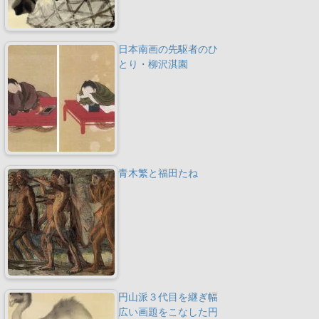
日本南画の先駆者のひ
とり・柳沢淇園
青木繁と福田たね
円山派３代目を継ぎ幅
広い画題をこなした円