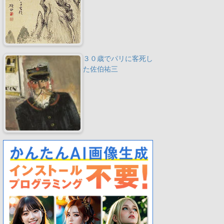
３０歳でパリに客死し
た佐伯祐三