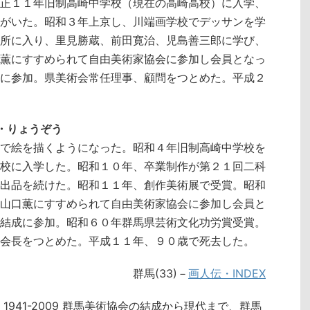
正１１年旧制高崎中学校（現在の高崎高校）に入学、
がいた。昭和３年上京し、川端画学校でデッサンを学
所に入り、里見勝蔵、前田寛治、児島善三郎に学び、
薫にすすめられて自由美術家協会に参加し会員となっ
に参加。県美術会常任理事、顧問をつとめた。平成２
し・りょうぞう
で絵を描くようになった。昭和４年旧制高崎中学校を
校に入学した。昭和１０年、卒業制作が第２１回二科
出品を続けた。昭和１１年、創作美術展で受賞。昭和
山口薫にすすめられて自由美術家協会に参加し会員と
結成に参加。昭和６０年群馬県芸術文化功労賞受賞。
会長をつとめた。平成１１年、９０歳で死去した。
群馬(33)－
画人伝・INDEX
941-2009 群馬美術協会の結成から現代まで、群馬