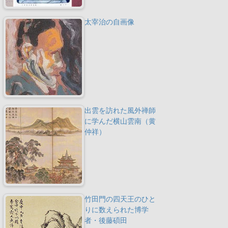
太宰治の自画像
出雲を訪れた風外禅師
に学んだ横山雲南（黄
仲祥）
竹田門の四天王のひと
りに数えられた博学
者・後藤碩田