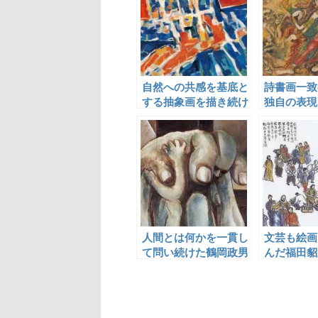
自然への共感を基底と
詩書画一致
する抽象画を描き続け
独自の表現
た末松正樹
三枝茂雄
人間とは何かを一貫し
文芸も絵画
て問い続けた鶴岡政男
んだ福田貂