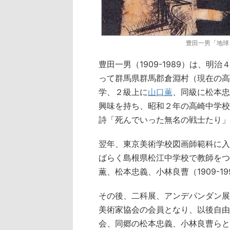
豊田一男「地球
豊田一男（1909-1989）は、
って群馬県群馬郡倉淵村（現在の高
学、２級上に
山口薫
、同級に松本忠
興味を持ち、昭和２年の高崎中学校
詩「死んでいった無名の戦士たり」
翌年、東京美術学校図画師範科に入
ばらく島根県松江中学校で教師をつ
薫、松本忠義、小林良曹（1909-1
その後、二科展、アンデパンダン展
美術家協会の会員となり、以後自由
会、同郷の松本忠義、小林良曹らと