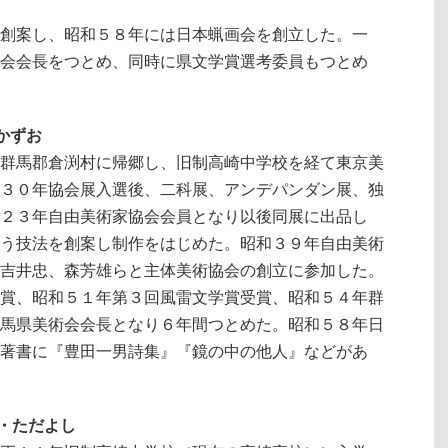
創案し、昭和５８年には日本蝋画会を創立した。一
会会長をつとめ、同時に県文学賞選考委員もつとめ
・かずお
群馬郡倉渕村に帰郷し、旧制高崎中学校を経て東京美
３０年協会展入選後、二科展、アンデパンダン展、独
２３年自由美術家協会会員となり以後同展に出品し
う技法を創案し制作をはじめた。昭和３９年自由美術
吉井忠、森芳雄らと主体美術協会の創立に参加した。
賞、昭和５１年第３回風雷文学賞受賞、昭和５４年群
馬県美術会会長となり６年間つとめた。昭和５８年日
著書に『豊田一男詩集』『鏡の中の他人』などがあ
と・ただよし