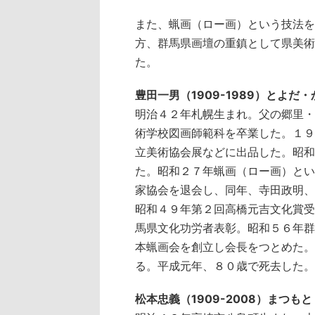
また、蝋画（ロー画）という技法を
方、群馬県画壇の重鎮として県美術
た。
豊田一男（1909-1989）とよだ
明治４２年札幌生まれ。父の郷里・
術学校図画師範科を卒業した。１９
立美術協会展などに出品した。昭和
た。昭和２７年蝋画（ロー画）とい
家協会を退会し、同年、寺田政明、
昭和４９年第２回高橋元吉文化賞受
馬県文化功労者表彰。昭和５６年群
本蝋画会を創立し会長をつとめた。
る。平成元年、８０歳で死去した。
松本忠義（1909-2008）まつも