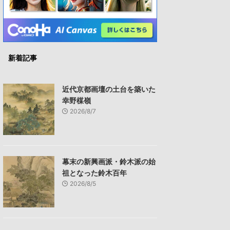
新着記事
近代京都画壇の土台を築いた
幸野楳嶺
2026/8/7
幕末の新興画派・鈴木派の始
祖となった鈴木百年
2026/8/5