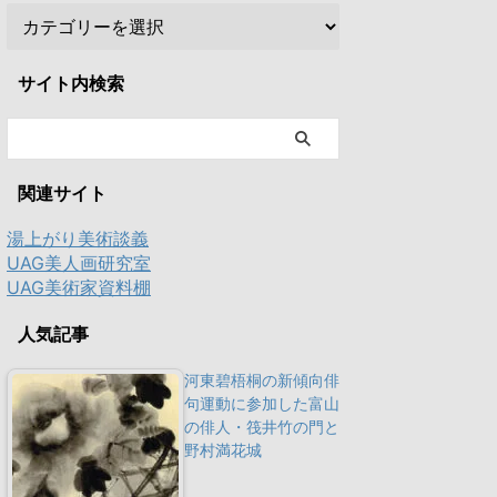
サイト内検索
関連サイト
湯上がり美術談義
UAG美人画研究室
UAG美術家資料棚
人気記事
河東碧梧桐の新傾向俳
句運動に参加した富山
の俳人・筏井竹の門と
野村満花城