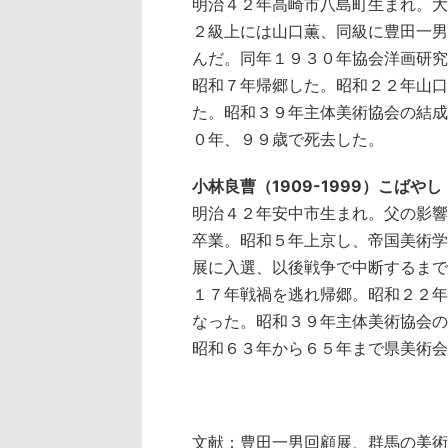
明治４２年高崎市八島町生まれ。大
２級上には山口薫、同級に豊田一男
んだ。同年１９３０年協会洋画研究
昭和７年帰郷した。昭和２２年山口
た。昭和３９年主体美術協会の結成
０年、９９歳で死去した。
小林良曹（1909-1999）こばや
明治４２年安中市生まれ。父の影響
卒業。昭和５年上京し、帝国美術学
展に入選、以後戦争で中断するまで
１７年戦禍を逃れ帰郷。昭和２２年
なった。昭和３９年主体美術協会の
昭和６３年から６５年まで県美術会
文献：豊田一男回顧展、群馬の美術 1