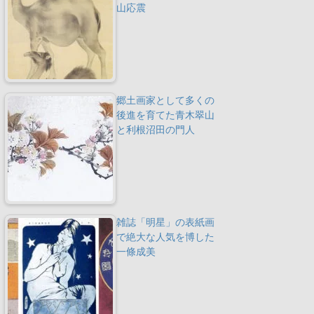
山応震
郷土画家として多くの
後進を育てた青木翠山
と利根沼田の門人
雑誌「明星」の表紙画
で絶大な人気を博した
一條成美