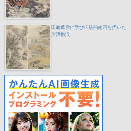
田崎草雲に学び伝統的南画を描いた
岸浪柳渓