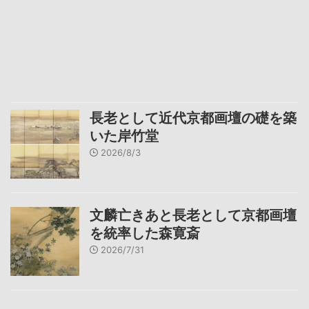
長老として近代京都画壇の礎を築
いた岸竹堂
2026/8/3
文麟亡きあと長老として京都画壇
を統率した森寛斎
2026/7/31