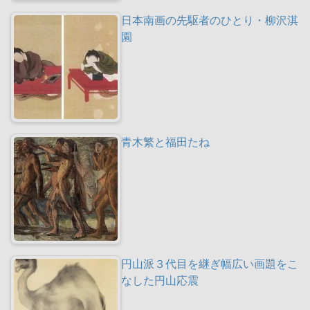
日本南画の先駆者のひとり・柳沢淇
園
青木繁と福田たね
円山派３代目を継ぎ幅広い画題をこ
なした円山応震