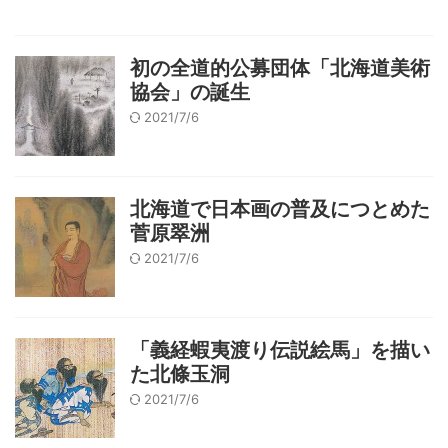
初の全道的公募団体「北海道美術
協会」の誕生
2021/7/6
北海道で日本画の普及につとめた
菅原翠洲
2021/7/6
「義経蝦夷渡り伝説絵馬」を描い
た北條玉洞
2021/7/6