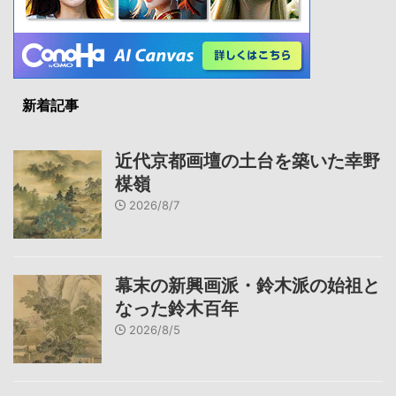
新着記事
近代京都画壇の土台を築いた幸野
楳嶺
2026/8/7
幕末の新興画派・鈴木派の始祖と
なった鈴木百年
2026/8/5