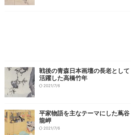
戦後の青森日本画壇の長老として
活躍した高橋竹年
2021/7/6
平家物語を主なテーマにした蔦谷
龍岬
2021/7/6