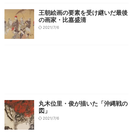
王朝絵画の要素を受け継いだ最後
の画家・比嘉盛清
2021/7/6
丸木位里・俊が描いた「沖縄戦の
図」
2021/7/6