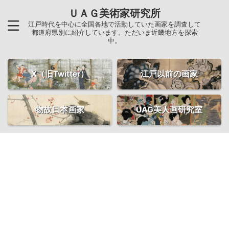
ＵＡＧ美術家研究所
江戸時代を中心に全国各地で活動していた画家を調査して
都道府県別に紹介しています。ただいま近畿地方を探索
中。
X（旧Twitter）
江戸以前の画家
物故日本画家
UAG美人画研究室