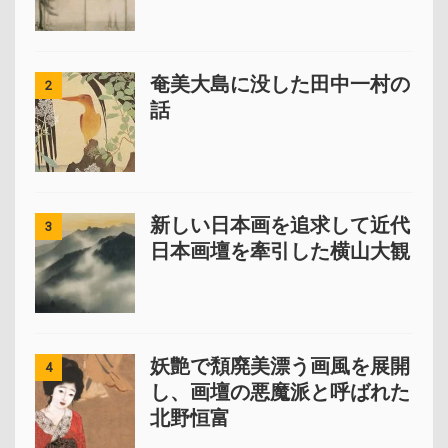
奄美大島に没した田中一村の
2
話
新しい日本画を追求して近代
3
日本画壇を牽引した横山大観
妖艶で頽廃美漂う画風を展開
4
し、画壇の悪魔派と呼ばれた
北野恒富