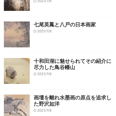
2021/7/6
七尾英鳳と八戸の日本画家
2021/7/6
十和田湖に魅せられてその紹介に
尽力した鳥谷幡山
2021/7/6
画壇を離れ水墨画の原点を追求し
た野沢如洋
2021/7/6