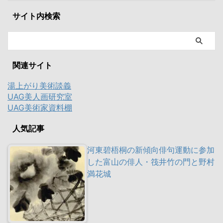
サイト内検索
関連サイト
湯上がり美術談義
UAG美人画研究室
UAG美術家資料棚
人気記事
河東碧梧桐の新傾向俳句運動に参加
した富山の俳人・筏井竹の門と野村
満花城