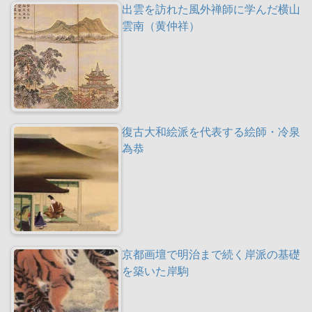
出雲を訪れた風外禅師に学んだ横山
雲南（黄仲祥）
復古大和絵派を代表する絵師・冷泉
為恭
京都画壇で明治まで続く岸派の基礎
を築いた岸駒