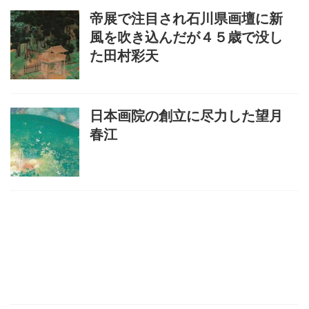
帝展で注目され石川県画壇に新
風を吹き込んだが４５歳で没し
た田村彩天
日本画院の創立に尽力した望月
春江