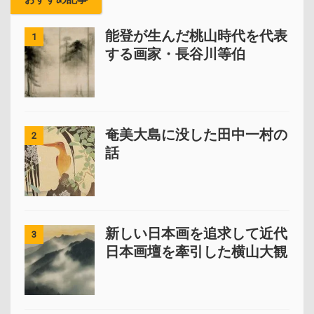
能登が生んだ桃山時代を代表
1
する画家・長谷川等伯
奄美大島に没した田中一村の
2
話
新しい日本画を追求して近代
3
日本画壇を牽引した横山大観