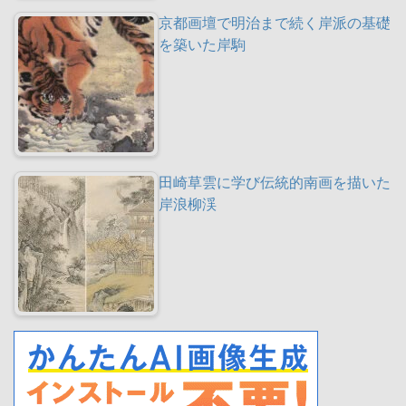
京都画壇で明治まで続く岸派の基礎
を築いた岸駒
田崎草雲に学び伝統的南画を描いた
岸浪柳渓