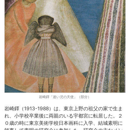
岩崎鐸「迷い児の天使」（部分）
岩崎鐸（1913-1988）は、東京上野の祖父の家で生ま
れ、小学校卒業後に両親のいる宇都宮に転居した。２
０歳の時に東京美術学校日本画科に入学、結城素明に