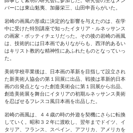
師事して素明の研究会に参加した。研究会の主なメン
バーには東山魁夷、加藤栄三、山田申吾らがいた。
岩崎の画風の形成に決定的な影響を与えたのは、在学
中に受けた特別講座で知ったイタリア・ルネッサンス
の画家・ボッティチェリだった。その後の岩崎の画風
は、技術的には日本画でありながらも、西洋的あるい
はキリスト教的な精神性にあふれたものとなっていっ
た。
美術学校卒業後は、日本画の革新を目指して設立され
た新美術人協会の第１回展に出品、戦後は革新的日本
画の出発点となった創造美術会に第１回展から出品、
創造美術展を舞台にイタリアの初期ルネッサンス美術
を忍ばせるフレスコ風日本画を出品した。
岩崎の画風は、４４歳の時の外遊を契機にさらに転換
していく。昭和３２年に渡欧し、翌年までドイツ、イ
タリア、フランス、スペイン、アフリカ、アメリカを