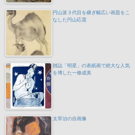
円山派３代目を継ぎ幅広い画題をこ
なした円山応震
雑誌「明星」の表紙画で絶大な人気
を博した一條成美
太宰治の自画像