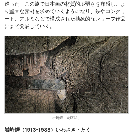
巡った。この旅で日本画の材質的脆弱さを痛感し、よ
り堅固な素材を求めていくようになり、鉄やコンクリ
ート、アルミなどで構成された抽象的なレリーフ作品
にまで発展していく。
岩崎鐸「絵画61」
岩崎鐸（1913-1988）いわさき・たく