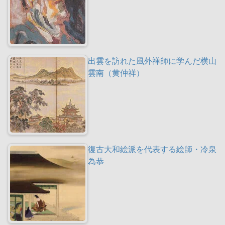
出雲を訪れた風外禅師に学んだ横山
雲南（黄仲祥）
復古大和絵派を代表する絵師・冷泉
為恭