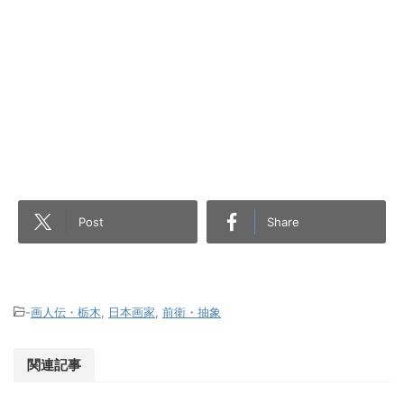
Post
Share
-
画人伝・栃木
,
日本画家
,
前衛・抽象
関連記事