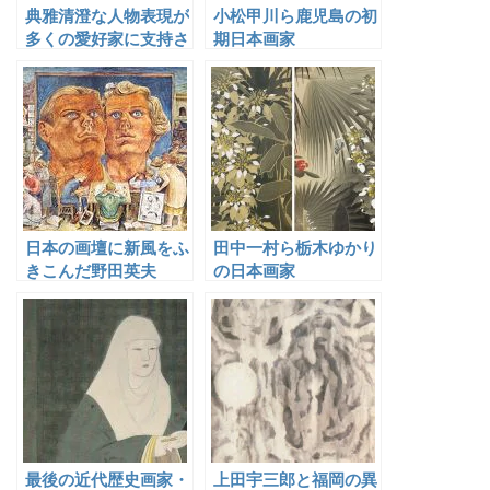
典雅清澄な人物表現が
小松甲川ら鹿児島の初
多くの愛好家に支持さ
期日本画家
れた小磯良平
日本の画壇に新風をふ
田中一村ら栃木ゆかり
きこんだ野田英夫
の日本画家
最後の近代歴史画家・
上田宇三郎と福岡の異