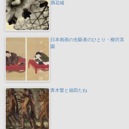
満花城
日本南画の先駆者のひとり・柳沢淇
園
青木繁と福田たね