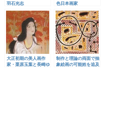
羽石光志
色日本画家
大正初期の美人画作
制作と理論の両面で抽
家・栗原玉葉と長崎ゆ
象絵画の可能姓を追及
かりの日本画家
した長谷川三郎