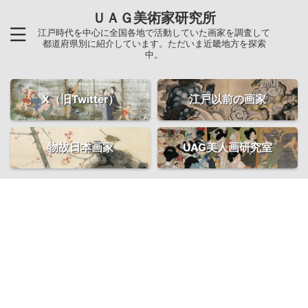
ＵＡＧ美術家研究所
江戸時代を中心に全国各地で活動していた画家を調査して
都道府県別に紹介しています。ただいま近畿地方を探索
中。
X（旧Twitter）
江戸以前の画家
物故日本画家
UAG美人画研究室