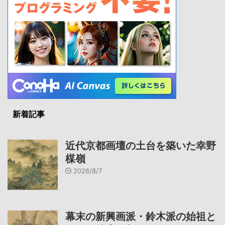
新着記事
近代京都画壇の土台を築いた幸野
楳嶺
2026/8/7
幕末の新興画派・鈴木派の始祖と