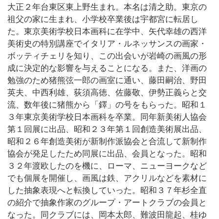
大正２年台東区東上野生まれ。本名は清之助。東京の
祖父の家に生まれ、小学校卒業後は宇都宮に転居し
た。東京美術学校日本画科に在学中、矢代幸雄の西洋
美術史の特別講座でイタリア・ルネッサンスの画家・
ボッティチェリを知り、この出会いが岩崎の画風の形
成に決定的な影響を与えることになる。また、洋画の
勉強のため猪熊弦一郎の画室に通い、藤田嗣治、野田
英夫、中西利雄、荻須高徳、佐藤敬、伊勢正義らと交
流、数年後に猪熊から「鐸」の号をもらった。昭和１
３年東京美術学校日本画科を卒業。同年新美術人協会
第１回展に出品、昭和２３年第１回創造美術展出品、
昭和２６年創造美術が新制作派協会と合流して新制作
協会が発足したため同展に出品、会員となった。昭和
３２年渡欧したのを機に、ローマ、ニューヨークなど
でも個展を開催し、画風は鉄、アクリルなどを素材に
した抽象表現へと転換していった。昭和３７年杉全直
の紹介で抽象作家のグループ・アートクラブの会員と
なった。同クラブには、岡本太郎、難波田龍起、桂ゆ