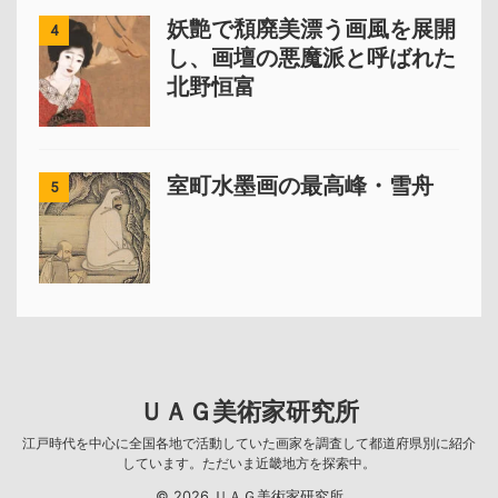
妖艶で頽廃美漂う画風を展開
4
し、画壇の悪魔派と呼ばれた
北野恒富
室町水墨画の最高峰・雪舟
5
ＵＡＧ美術家研究所
江戸時代を中心に全国各地で活動していた画家を調査して都道府県別に紹介
しています。ただいま近畿地方を探索中。
© 2026 ＵＡＧ美術家研究所