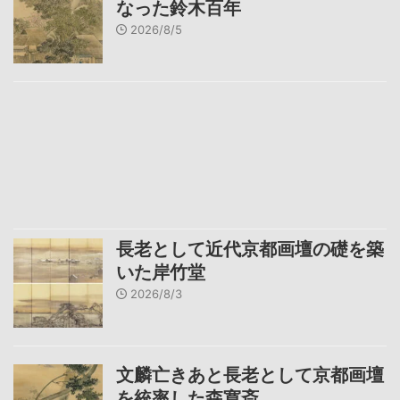
なった鈴木百年
2026/8/5
長老として近代京都画壇の礎を築
いた岸竹堂
2026/8/3
文麟亡きあと長老として京都画壇
を統率した森寛斎