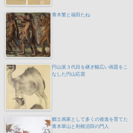
青木繁と福田たね
円山派３代目を継ぎ幅広い画題をこ
なした円山応震
郷土画家として多くの後進を育てた
青木翠山と利根沼田の門人