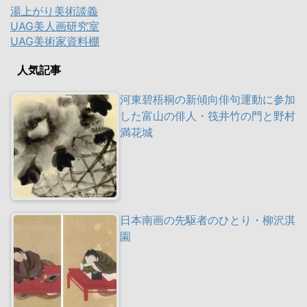
湯上がり美術談義
UAG美人画研究室
UAG美術家資料棚
人気記事
河東碧梧桐の新傾向俳句運動に参加
した富山の俳人・筏井竹の門と野村
満花城
日本南画の先駆者のひとり・柳沢淇
園