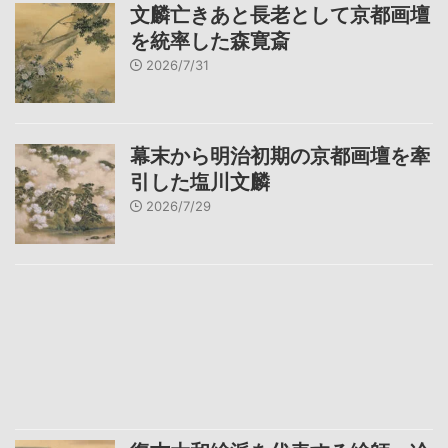
文麟亡きあと長老として京都画壇
を統率した森寛斎
2026/7/31
幕末から明治初期の京都画壇を牽
引した塩川文麟
2026/7/29