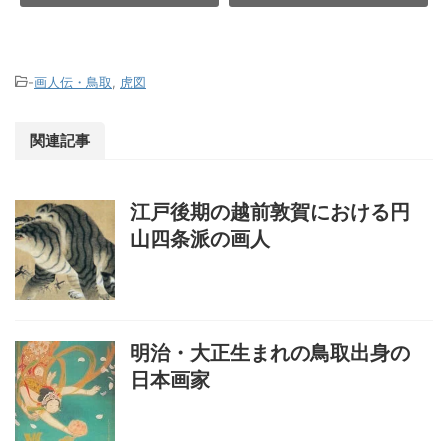
-
画人伝・鳥取
,
虎図
関連記事
江戸後期の越前敦賀における円
山四条派の画人
明治・大正生まれの鳥取出身の
日本画家