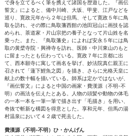
で身を立てるべく筆を携えて諸国を歴遊した。『画伝
誓文』によると、備中川崎、大坂、甲斐、江戸などを
巡り、寛政元年から２年は但馬、そして寛政５年に鳥
取を訪れ、その際に鳥取藩西館の池田冠山に画技を認
められ、茶道家・片山宗把の養子となって片山姓を名
乗った。また、『鳥取藩史』によれば安永５年には鳥
取の黄檗寺院・興禅寺を訪れ、医師・中川東山のもと
に留まったとも伝わっている。寛政７年に京都に出
て、西本願寺に寓して画名を挙げ、妙法院真仁親王に
召されて「蓮下鯉魚之図」を描き、さらに光格天皇に
献上の数十幅を描いている。師系は定かではないが、
『画伝誓文』によると中国の画家・費漢源（不明-不
明）の画法を伝えたとある。人物の頭髪や動物の体毛
の一本一本を一筆一筆で描き出す「毛描き」を用い、
奇抜で斬新な構図を得意とした。享和元年、但馬の湯
村温泉において４２歳で死去した。
費漢源（不明-不明）ひ・かんげん