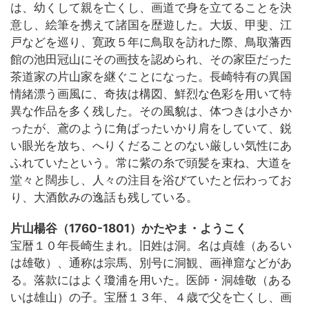
は、幼くして親を亡くし、画道で身を立てることを決
意し、絵筆を携えて諸国を歴遊した。大坂、甲斐、江
戸などを巡り、寛政５年に鳥取を訪れた際、鳥取藩西
館の池田冠山にその画技を認められ、その家臣だった
茶道家の片山家を継ぐことになった。長崎特有の異国
情緒漂う画風に、奇抜は構図、鮮烈な色彩を用いて特
異な作品を多く残した。その風貌は、体つきは小さか
ったが、鳶のように角ばったいかり肩をしていて、鋭
い眼光を放ち、へりくだることのない厳しい気性にあ
ふれていたという。常に紫の糸で頭髪を束ね、大道を
堂々と闊歩し、人々の注目を浴びていたと伝わってお
り、大酒飲みの逸話も残している。
片山楊谷（1760-1801）かたやま・ようこく
宝暦１０年長崎生まれ。旧姓は洞。名は貞雄（あるい
は雄敬）、通称は宗馬、別号に洞観、画禅窟などがあ
る。落款にはよく瓊浦を用いた。医師・洞雄敬（ある
いは雄山）の子。宝暦１３年、４歳で父を亡くし、画