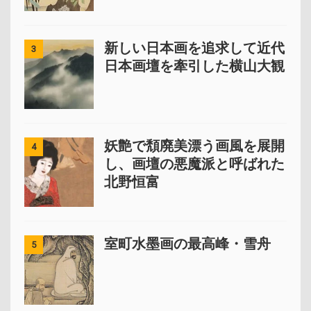
新しい日本画を追求して近代
3
日本画壇を牽引した横山大観
妖艶で頽廃美漂う画風を展開
4
し、画壇の悪魔派と呼ばれた
北野恒富
室町水墨画の最高峰・雪舟
5