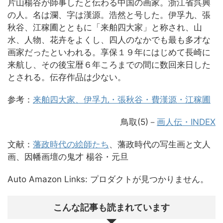
片山楊谷が師事したと伝わる中国の画家。浙江省呉興
の人。名は瀾、字は漢源。浩然と号した。伊孚九、張
秋谷、江稼圃とともに「来舶四大家」と称され、山
水、人物、花卉をよくし、四人のなかでも最も多才な
画家だったといわれる。享保１９年にはじめて長崎に
来航し、その後宝暦６年ころまでの間に数回来日した
とされる。伝存作品は少ない。
参考：
来舶四大家、伊孚九・張秋谷・費漢源・江稼圃
鳥取(5)－
画人伝・INDEX
文献：
藩政時代の絵師たち
、藩政時代の写生画と文人
画、因幡画壇の鬼才 楊谷・元旦
Auto Amazon Links: プロダクトが見つかりません。
こんな記事も読まれています