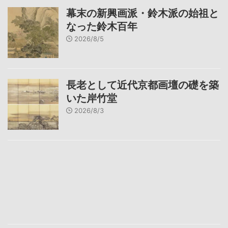
幕末の新興画派・鈴木派の始祖と
なった鈴木百年
2026/8/5
長老として近代京都画壇の礎を築
いた岸竹堂
2026/8/3