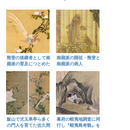
熊斐の後継者として南
南蘋派の開祖・熊斐と
蘋派の普及につとめた
南蘋派の画人
森蘭斎
飯山で児玉果亭ら多く
幕府の蝦夷地調査に同
の門人を育てた佐久間
行し『蝦夷島奇観』を