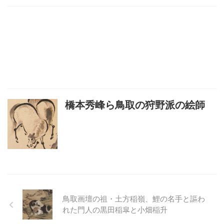
橋本秀峰ら鳥取の狩野派の絵師
鳥取画壇の祖・土方稲嶺、鯉の名手と謳わ
れた門人の黒田稲皐と小畑稲升