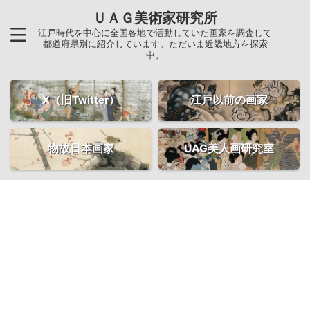
ＵＡＧ美術家研究所
江戸時代を中心に全国各地で活動していた画家を調査して
都道府県別に紹介しています。ただいま近畿地方を探索
中。
X（旧Twitter）
江戸以前の画家
物故日本画家
UAG美人画研究室