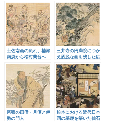
雲窓
著した村上島之允
土佐南画の流れ、楠瀬
三井寺の円満院につか
南溟から松村蘭台へ
え洒脱な画を残した広
瀬柏園
尾張の画僧・月僊と伊
松本における近代日本
勢の門人
画の基礎を築いた仙石
翠淵