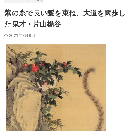
紫の糸で長い髪を束ね、大道を闊歩し
た鬼才・片山楊谷
2021年7月9日