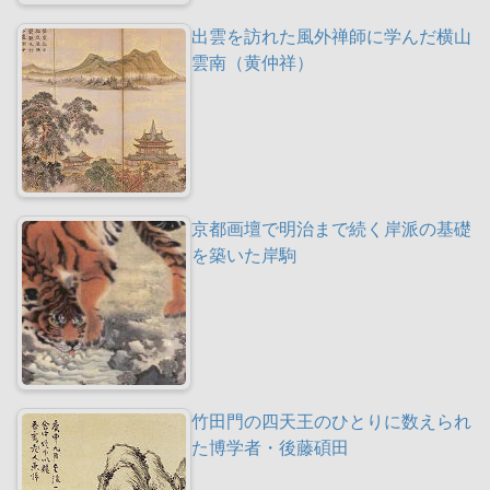
出雲を訪れた風外禅師に学んだ横山
雲南（黄仲祥）
京都画壇で明治まで続く岸派の基礎
を築いた岸駒
竹田門の四天王のひとりに数えられ
た博学者・後藤碩田