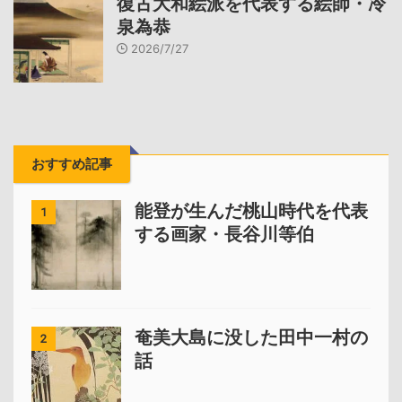
復古大和絵派を代表する絵師・冷
泉為恭
2026/7/27
おすすめ記事
能登が生んだ桃山時代を代表
1
する画家・長谷川等伯
奄美大島に没した田中一村の
2
話