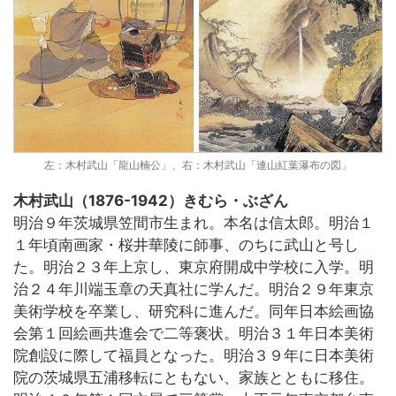
左：木村武山「龍山楠公」、右：木村武山「連山紅葉瀑布の図」
木村武山（1876-1942）きむら・ぶざん
明治９年茨城県笠間市生まれ。本名は信太郎。明治１
１年頃南画家・桜井華陵に師事、のちに武山と号し
た。明治２３年上京し、東京府開成中学校に入学。明
治２４年川端玉章の天真社に学んだ。明治２９年東京
美術学校を卒業し、研究科に進んだ。同年日本絵画協
会第１回絵画共進会で二等褒状。明治３１年日本美術
院創設に際して福員となった。明治３９年に日本美術
院の茨城県五浦移転にともない、家族とともに移住。