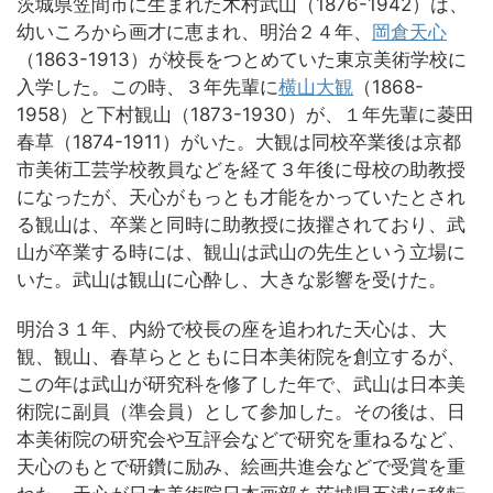
茨城県笠間市に生まれた木村武山（1876-1942）は、
幼いころから画才に恵まれ、明治２４年、
岡倉天心
（1863-1913）が校長をつとめていた東京美術学校に
入学した。この時、３年先輩に
横山大観
（1868-
1958）と下村観山（1873-1930）が、１年先輩に菱田
春草（1874-1911）がいた。大観は同校卒業後は京都
市美術工芸学校教員などを経て３年後に母校の助教授
になったが、天心がもっとも才能をかっていたとされ
る観山は、卒業と同時に助教授に抜擢されており、武
山が卒業する時には、観山は武山の先生という立場に
いた。武山は観山に心酔し、大きな影響を受けた。
明治３１年、内紛で校長の座を追われた天心は、大
観、観山、春草らとともに日本美術院を創立するが、
この年は武山が研究科を修了した年で、武山は日本美
術院に副員（準会員）として参加した。その後は、日
本美術院の研究会や互評会などで研究を重ねるなど、
天心のもとで研鑽に励み、絵画共進会などで受賞を重