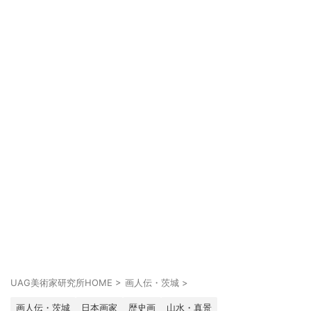
UAG美術家研究所HOME
>
画人伝・茨城
>
画人伝・茨城
日本画家
歴史画
山水・真景