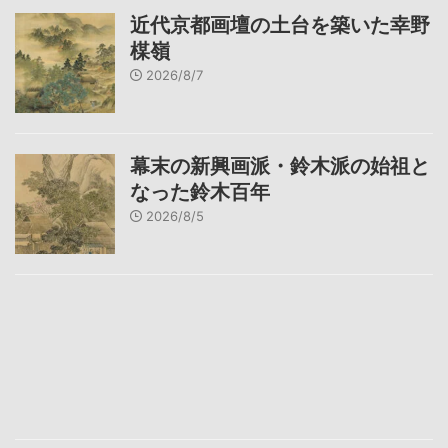
近代京都画壇の土台を築いた幸野
楳嶺
2026/8/7
幕末の新興画派・鈴木派の始祖と
なった鈴木百年
2026/8/5