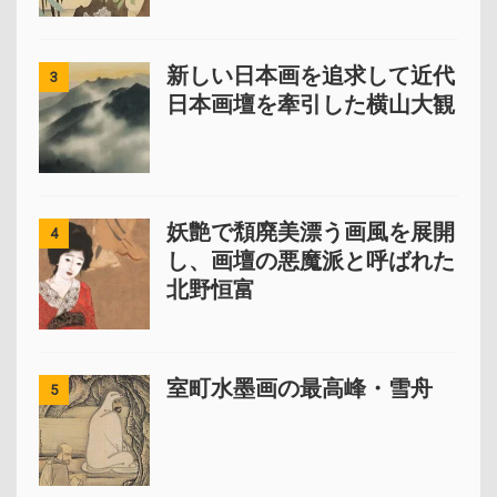
新しい日本画を追求して近代
3
日本画壇を牽引した横山大観
妖艶で頽廃美漂う画風を展開
4
し、画壇の悪魔派と呼ばれた
北野恒富
室町水墨画の最高峰・雪舟
5