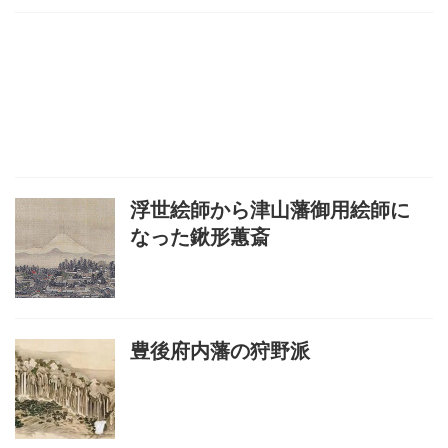
浮世絵師から津山藩御用絵師に
なった鍬形蕙斎
豊後府内藩の狩野派