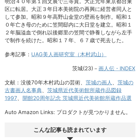
明治４０年第１回文展で三等賞。大正元年東京都台東
区に転居。大正３年日本美術院の再興に経営者同人と
して参加。昭和９年高野山金堂の壁画を制作。昭和１
０年亡き母のために笠間邸内に大日堂を建立。昭和１
２年脳溢血で倒れ以後郷里の笠間で静養しながら左手
で制作を続けた。昭和１７年、６７歳で死去した。
参考記事：
UAG美人画研究室（木村武山）
茨城(23)－
画人伝・INDEX
文献：没後70年木村武山の芸術、
茨城の画人
、
茨城の
古書画人名事典
、
茨城県近代美術館所蔵作品図録
1997
、
開館20周年記念 茨城県近代美術館所蔵作品選
Auto Amazon Links: プロダクトが見つかりません。
こんな記事も読まれています