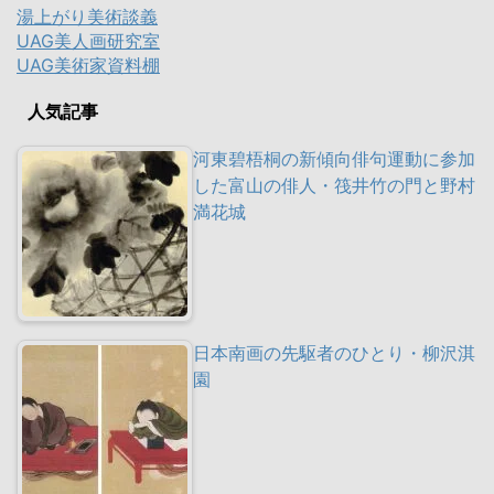
湯上がり美術談義
UAG美人画研究室
UAG美術家資料棚
人気記事
河東碧梧桐の新傾向俳句運動に参加
した富山の俳人・筏井竹の門と野村
満花城
日本南画の先駆者のひとり・柳沢淇
園