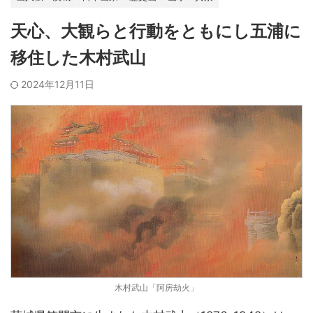
天心、大観らと行動をともにし五浦に
移住した木村武山
2024年12月11日
木村武山「阿房劫火」