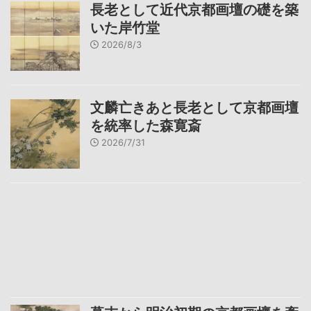
長老として近代京都画壇の礎を築
いた岸竹堂
2026/8/3
文麟亡きあと長老として京都画壇
を統率した森寛斎
2026/7/31