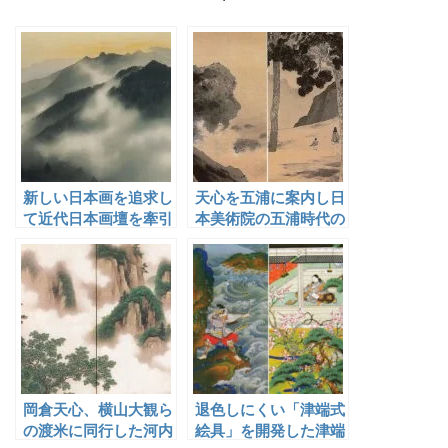
新しい日本画を追求し
天心を五浦に案内し日
て近代日本画壇を牽引
本美術院の五浦時代の
した横山大観
幕開けに関わった飛田
周山
岡倉天心、横山大観ら
退色しにくい「津端式
の渡米に同行した河内
絵具」を開発した津端