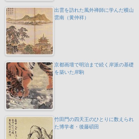
出雲を訪れた風外禅師に学んだ横山
雲南（黄仲祥）
京都画壇で明治まで続く岸派の基礎
を築いた岸駒
竹田門の四天王のひとりに数えられ
た博学者・後藤碩田