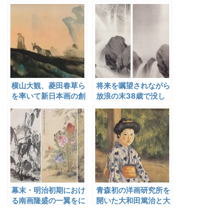
雅渓
道彦
横山大観、菱田春草ら
将来を嘱望されながら
を率いて新日本画の創
放浪の末38歳で没し
造運動を推進した岡倉
た西郷孤月
天心
幕末・明治初期におけ
青森初の洋画研究所を
る南画隆盛の一翼をに
開いた大和田篤治と大
なった女性南画家・奥
川亮