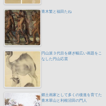
青木繁と福田たね
円山派３代目を継ぎ幅広い画題をこ
なした円山応震
郷土画家として多くの後進を育てた
青木翠山と利根沼田の門人