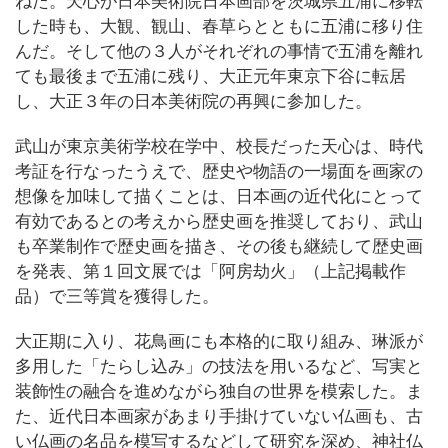
ねた。天心が日本美術院日本画部を茨城県五浦に移転
した時も、大観、観山、春草らとともに五浦に移り住
んだ。そして他の３人がそれぞれの事情で五浦を離れ
ても最後まで五浦に残り、大正元年東京下谷に転居
し、大正３年の日本美術院の再興に参加した。
武山が東京美術学校在学中、校長だった天心は、時代
考証を行なったうえで、歴史や物語の一場面を画家の
想像を加味して描くことは、日本画の近代化にとって
有効であるとの考えから歴史画を推奨しており、武山
も卒業制作で歴史画を描き、その後も継続して歴史画
を発表、第１回文展では「阿房劫火」（上記掲載作
品）で三等賞を獲得した。
大正期に入り、花鳥画にも本格的に取り組み、琳派が
多用した「たらし込み」の技法を用いるなど、写実と
装飾性の融合を進めながら独自の世界を模索した。ま
た、近代日本画家があまり手掛けていない仏画も、古
い仏画の名品を模写するなどして研究を深め、神社仏