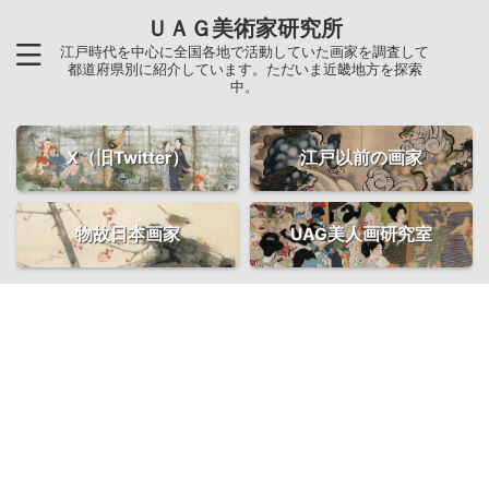
ＵＡＧ美術家研究所
江戸時代を中心に全国各地で活動していた画家を調査して
都道府県別に紹介しています。ただいま近畿地方を探索
中。
X（旧Twitter）
江戸以前の画家
物故日本画家
UAG美人画研究室