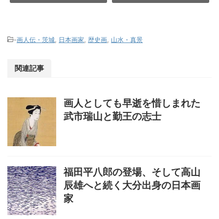
-
画人伝・茨城
,
日本画家
,
歴史画
,
山水・真景
関連記事
画人としても早逝を惜しまれた
武市瑞山と勤王の志士
福田平八郎の登場、そして高山
辰雄へと続く大分出身の日本画
家