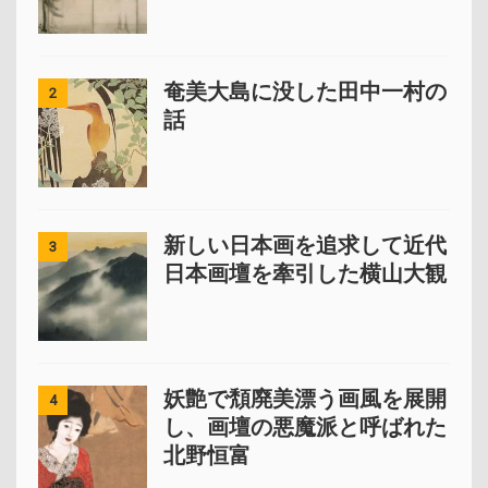
奄美大島に没した田中一村の
2
話
新しい日本画を追求して近代
3
日本画壇を牽引した横山大観
妖艶で頽廃美漂う画風を展開
4
し、画壇の悪魔派と呼ばれた
北野恒富