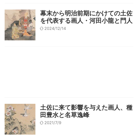
幕末から明治前期にかけての土佐
を代表する画人・河田小龍と門人
2024/12/14
土佐に来て影響を与えた画人、種
田豊水と名草逸峰
2021/7/9