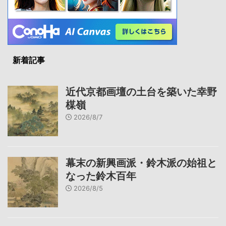
新着記事
近代京都画壇の土台を築いた幸野
楳嶺
2026/8/7
幕末の新興画派・鈴木派の始祖と
なった鈴木百年
2026/8/5