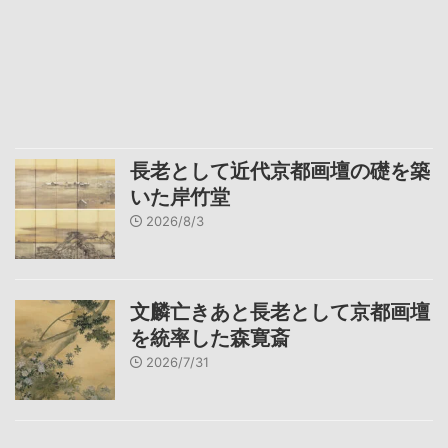
長老として近代京都画壇の礎を築
いた岸竹堂
2026/8/3
文麟亡きあと長老として京都画壇
を統率した森寛斎
2026/7/31