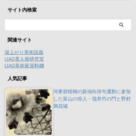
サイト内検索
関連サイト
湯上がり美術談義
UAG美人画研究室
UAG美術家資料棚
人気記事
河東碧梧桐の新傾向俳句運動に参加
した富山の俳人・筏井竹の門と野村
満花城