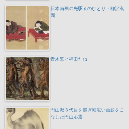
日本南画の先駆者のひとり・柳沢淇
園
青木繁と福田たね
円山派３代目を継ぎ幅広い画題をこ
なした円山応震