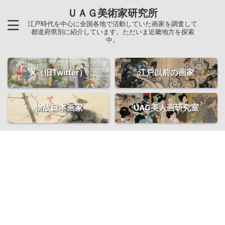
ＵＡＧ美術家研究所
江戸時代を中心に全国各地で活動していた画家を調査して
都道府県別に紹介しています。ただいま近畿地方を探索
中。
X（旧Twitter）
江戸以前の画家
物故日本画家
UAG美人画研究室