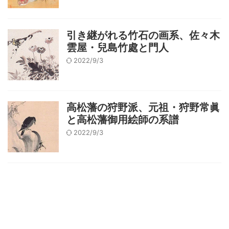
引き継がれる竹石の画系、佐々木
雲屋・兒島竹處と門人
2022/9/3
高松藩の狩野派、元祖・狩野常眞
と高松藩御用絵師の系譜
2022/9/3