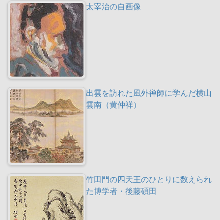
太宰治の自画像
出雲を訪れた風外禅師に学んだ横山
雲南（黄仲祥）
竹田門の四天王のひとりに数えられ
た博学者・後藤碩田