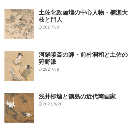
土佐化政画壇の中心人物・楠瀬大
枝と門人
2021/7/9
河鍋暁斎の師・前村洞和と土佐の
狩野派
2021/7/9
浅井柳塘と徳島の近代南画家
2022/8/20