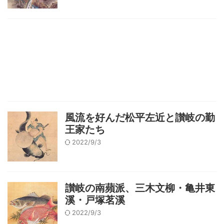
風流を好んだ松平左近と讃岐の勤
王家たち
2022/9/3
讃岐の南蘋派、三木文柳・亀井東
溪・戸塚茗溪
2022/9/3