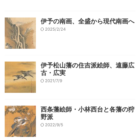
伊予の南画、全盛から現代南画へ
2025/2/24
伊予松山藩の住吉派絵師、遠藤広
古・広実
2021/7/9
西条藩絵師・小林西台と各藩の狩
野派
2022/9/5