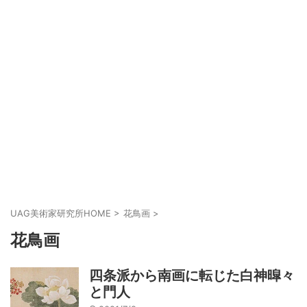
UAG美術家研究所HOME
>
花鳥画
>
花鳥画
四条派から南画に転じた白神暭々
と門人