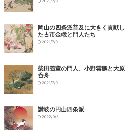
2021/7/9
岡山の四条派普及に大きく貢献し
た古市金峨と門人たち
2021/7/9
柴田義董の門人、小野雲鵬と大原
呑舟
2021/7/9
讃岐の円山四条派
2022/9/3