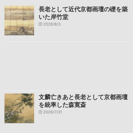
長老として近代京都画壇の礎を築
いた岸竹堂
2026/8/3
文麟亡きあと長老として京都画壇
を統率した森寛斎
2026/7/31