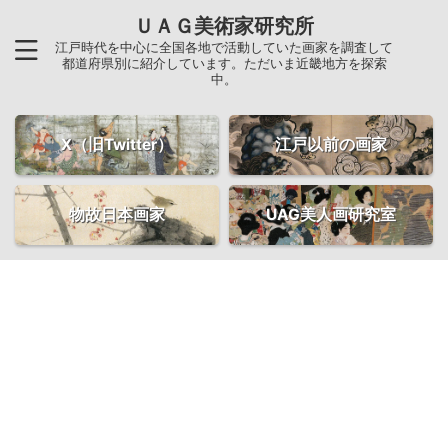
ＵＡＧ美術家研究所
江戸時代を中心に全国各地で活動していた画家を調査して
都道府県別に紹介しています。ただいま近畿地方を探索
中。
X（旧Twitter）
江戸以前の画家
物故日本画家
UAG美人画研究室