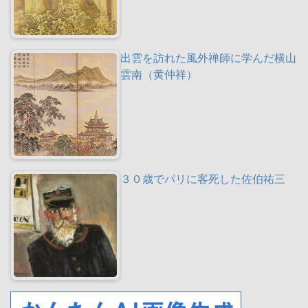
出雲を訪れた風外禅師に学んだ横山
雲南（黄仲祥）
３０歳でパリに客死した佐伯祐三