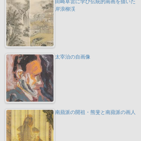
田崎草雲に学び伝統的南画を描いた
岸浪柳渓
太宰治の自画像
南蘋派の開祖・熊斐と南蘋派の画人