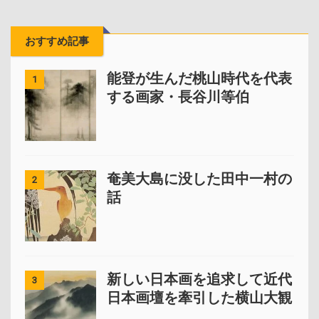
おすすめ記事
能登が生んだ桃山時代を代表
1
する画家・長谷川等伯
奄美大島に没した田中一村の
2
話
新しい日本画を追求して近代
3
日本画壇を牽引した横山大観