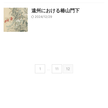
遠州における椿山門下
2024/12/29
1
…
11
12