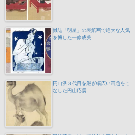
雑誌「明星」の表紙画で絶大な人気
を博した一條成美
円山派３代目を継ぎ幅広い画題をこ
なした円山応震