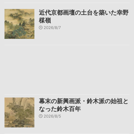
近代京都画壇の土台を築いた幸野
楳嶺
2026/8/7
幕末の新興画派・鈴木派の始祖と
なった鈴木百年
2026/8/5