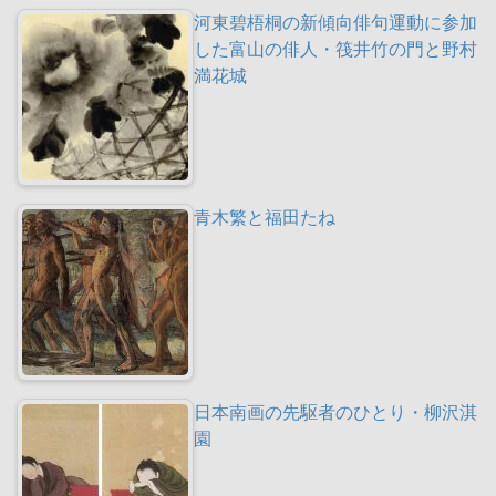
河東碧梧桐の新傾向俳句運動に参加
した富山の俳人・筏井竹の門と野村
満花城
青木繁と福田たね
日本南画の先駆者のひとり・柳沢淇
園