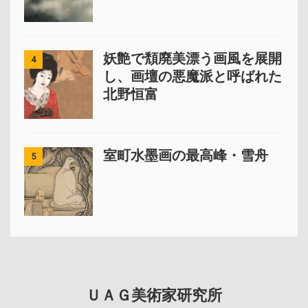
妖艶で頽廃美漂う画風を展開
4
し、画壇の悪魔派と呼ばれた
北野恒富
室町水墨画の最高峰・雪舟
5
ＵＡＧ美術家研究所