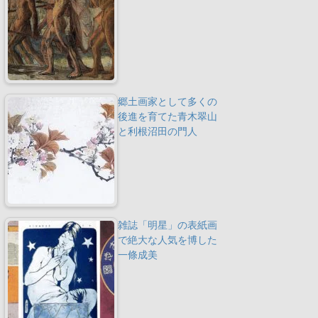
郷土画家として多くの
後進を育てた青木翠山
と利根沼田の門人
雑誌「明星」の表紙画
で絶大な人気を博した
一條成美