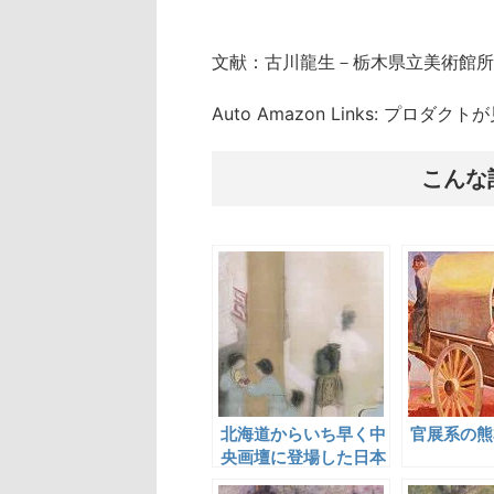
文献：古川龍生－栃木県立美術館所
Auto Amazon Links: プロダ
こんな
北海道からいち早く中
官展系の熊
央画壇に登場した日本
画家・筆谷等観