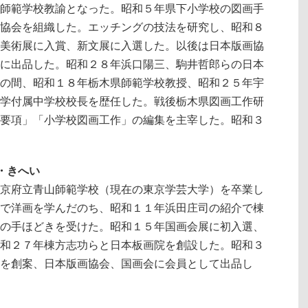
師範学校教諭となった。昭和５年県下小学校の図画手
協会を組織した。エッチングの技法を研究し、昭和８
美術展に入賞、新文展に入選した。以後は日本版画協
に出品した。昭和２８年浜口陽三、駒井哲郎らの日本
の間、昭和１８年栃木県師範学校教授、昭和２５年宇
学付属中学校校長を歴任した。戦後栃木県図画工作研
要項」「小学校図画工作」の編集を主宰した。昭和３
ま・きへい
京府立青山師範学校（現在の東京学芸大学）を卒業し
で洋画を学んだのち、昭和１１年浜田庄司の紹介で棟
の手ほどきを受けた。昭和１５年国画会展に初入選、
和２７年棟方志功らと日本板画院を創設した。昭和３
を創案、日本版画協会、国画会に会員として出品し