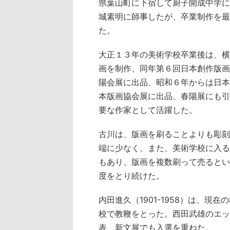
県葉山町に下宿して厨子開成中学に
城素明に師事したが、卒業制作を最
た。
大正１３年の美術学校卒業後は、横
画を制作、同年第６回日本創作版画
陽会展に出品、昭和６年からは日本
本版画協会展に出品、春陽展にも引
要な作家として活躍した。
古川は、版画を刷ることよりも彫刻
端に少なく、また、美術学校に入る
もあり、版画を複数刷って売るとい
度をとり続けた。
内田進久（1901-1958）は、
校で教鞭をとった。西田武雄のエッ
表、新文展でも入選を重ねた。