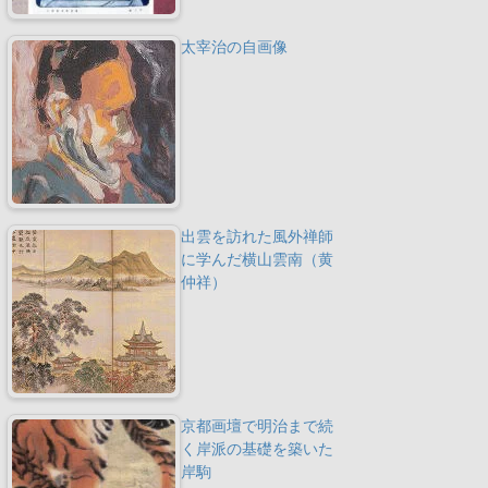
太宰治の自画像
出雲を訪れた風外禅師
に学んだ横山雲南（黄
仲祥）
京都画壇で明治まで続
く岸派の基礎を築いた
岸駒