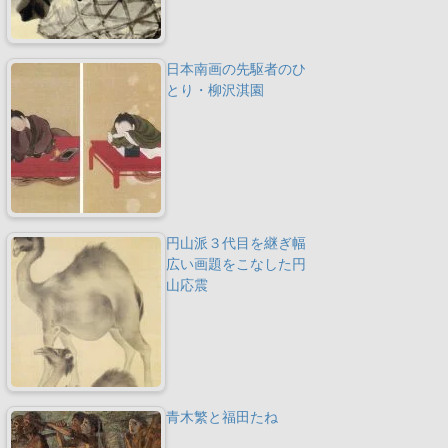
日本南画の先駆者のひ
とり・柳沢淇園
円山派３代目を継ぎ幅
広い画題をこなした円
山応震
青木繁と福田たね