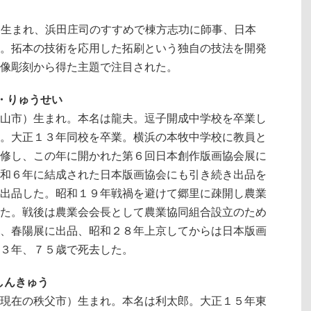
益子に生まれ、浜田庄司のすすめで棟方志功に師事、日本
。拓本の技術を応用した拓刷という独自の技法を開発
像彫刻から得た主題で注目された。
わ・りゅうせい
山市）生まれ。本名は龍夫。逗子開成中学校を卒業し
。大正１３年同校を卒業。横浜の本牧中学校に教員と
修し、この年に開かれた第６回日本創作版画協会展に
和６年に結成された日本版画協会にも引き続き出品を
出品した。昭和１９年戦禍を避けて郷里に疎開し農業
た。戦後は農業会会長として農業協同組合設立のため
、春陽展に出品、昭和２８年上京してからは日本版画
３年、７５歳で死去した。
・しんきゅう
現在の秩父市）生まれ。本名は利太郎。大正１５年東