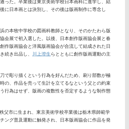
通った。卒業後は東京美術学校日本画科に進学し、結
後に日本画とは決別し、その後は版画制作に専念し
浜の本牧中学校の図画科教師となり、そのかたわら版
協会展で初入選した。以後、日本創作版画協会展と春
創作版画協会と洋風版画協会が合流して結成された日
き続き出品し、
川上澄生
らとともに創作版画運動の主
刀で彫り描くという行為を好んだため、刷り部数が極
時の、作品を売って生計を立てるなという父との約束
う行為はせず、版画の複数性を否定するような制作態
現在の秩父市に生まれ、東京美術学校卒業後は栃木県師範学
チング普及運動に触発され、日本版画協会に作品を発