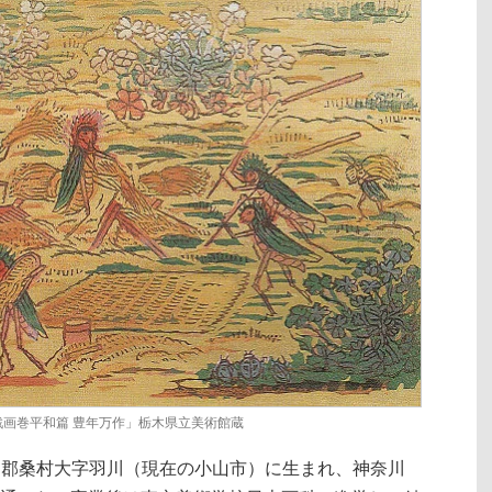
画巻平和篇 豊年万作」栃木県立美術館蔵
下都賀郡桑村大字羽川（現在の小山市）に生まれ、神奈川