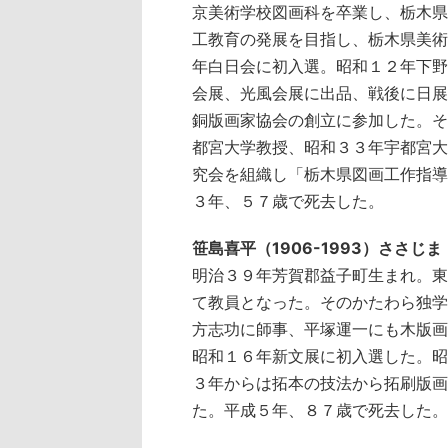
京美術学校図画科を卒業し、栃木県
工教育の発展を目指し、栃木県美術
年白日会に初入選。昭和１２年下野
会展、光風会展に出品、戦後に日展
銅版画家協会の創立に参加した。そ
都宮大学教授、昭和３３年宇都宮大
究会を組織し「栃木県図画工作指導
３年、５７歳で死去した。
笹島喜平（1906-1993）ささじ
明治３９年芳賀郡益子町生まれ。東
て教員となった。そのかたわら独学
方志功に師事、平塚運一にも木版画
昭和１６年新文展に初入選した。昭
３年からは拓本の技法から拓刷版画
た。平成５年、８７歳で死去した。