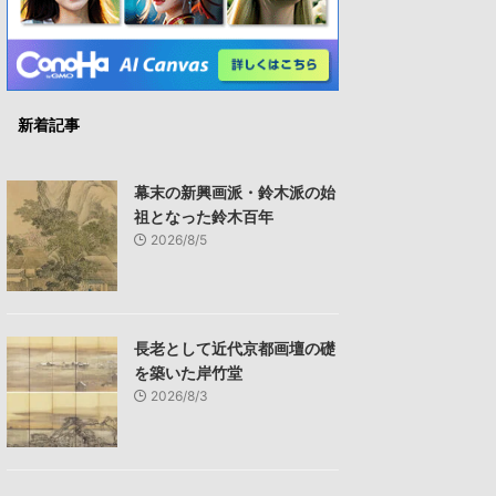
新着記事
幕末の新興画派・鈴木派の始
祖となった鈴木百年
2026/8/5
長老として近代京都画壇の礎
を築いた岸竹堂
2026/8/3