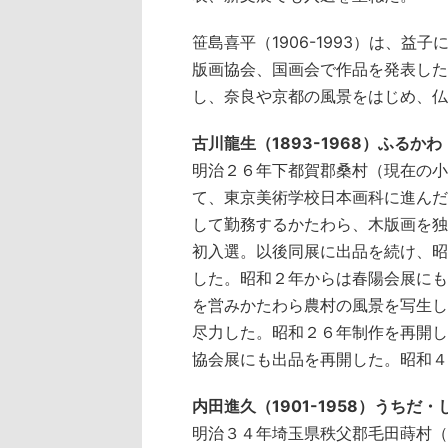
笹島喜平（1906-1993）は、
版画協会、国画会で作品を発表した
し、奈良や京都の風景をはじめ、仏
古川龍生（1893-1968）ふるか
明治２６年下都賀郡桑村（現在の小
て、東京美術学校日本画科に進んだ
して勤務するかたわら、木版画を独
初入選。以後同展に出品を続け、昭
した。昭和２年からは春陽会展にも
を営みかたわら農村の風景を写生し
尽力した。昭和２６年制作を再開し
協会展にも出品を再開した。昭和４
内田進久（1901-1958）うちだ
明治３４年埼玉県秩父郡毛田蒔村（