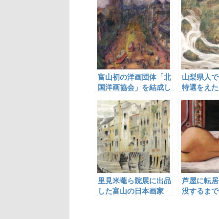
富山初の洋画団体「北
山梨県人で
国洋画協会」を結成し
特選をえた
た改井徳寛
里見米菴ら院展に出品
芦屋に転居
した富山の日本画家
没するまで
数々の裸婦
生み出した