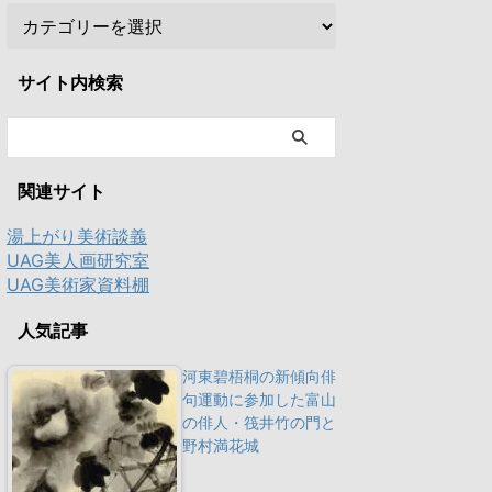
サイト内検索
関連サイト
湯上がり美術談義
UAG美人画研究室
UAG美術家資料棚
人気記事
河東碧梧桐の新傾向俳
句運動に参加した富山
の俳人・筏井竹の門と
野村満花城