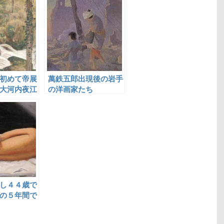
初めて帝展
萬鉄五郎出現後の岩手
大河内夜江
の洋画家たち
し４４歳で
の５年間で
像の名作を
小出楢重