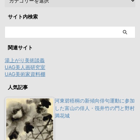
サイト内検索
関連サイト
湯上がり美術談義
UAG美人画研究室
UAG美術家資料棚
人気記事
河東碧梧桐の新傾向俳句運動に参加
した富山の俳人・筏井竹の門と野村
満花城