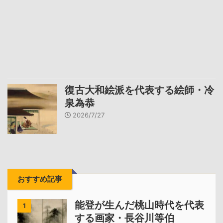
復古大和絵派を代表する絵師・冷
泉為恭
2026/7/27
おすすめ記事
能登が生んだ桃山時代を代表
1
する画家・長谷川等伯