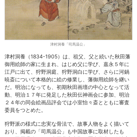
津村洞養「司馬温公」
津村洞養（1834-1905）は、祖父、父と続いた秋田藩
御用絵師の家に生まれ、はじめ父に学び、嘉永５年に
江戸に出て、狩野洞庭、狩野洞白に学び、さらに河鍋
暁斎について本格的に絵の修業し、藩御用絵師を継い
だ。明治になっても、初期秋田画壇の中心となって活
動、明治１７年に発足した秋田伝神画会に参加、明治
２４年の同会絵画品評会では小室怡々斎とともに審査
委員をつとめた。
狩野派の様式に忠実な骨法で、故事人物をよく描いて
おり、掲載の「司馬温公」も中国故事に取材したも