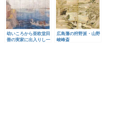
幼いころから亜欧堂田
広島藩の狩野派・山野
善の実家に出入りし一
峻峰斎
番弟子となった遠藤田
一