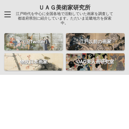
ＵＡＧ美術家研究所
江戸時代を中心に全国各地で活動していた画家を調査して
都道府県別に紹介しています。ただいま近畿地方を探索
中。
X（旧Twitter）
江戸以前の画家
物故日本画家
UAG美人画研究室