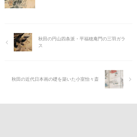
秋田の円山四条派・平福穂庵門の三羽ガラ
ス
秋田の近代日本画の礎を築いた小室怡々斎