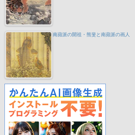
南蘋派の開祖・熊斐と南蘋派の画人