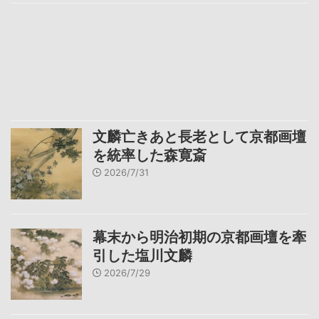
文麟亡きあと長老として京都画壇
を統率した森寛斎
2026/7/31
幕末から明治初期の京都画壇を牽
引した塩川文麟
2026/7/29