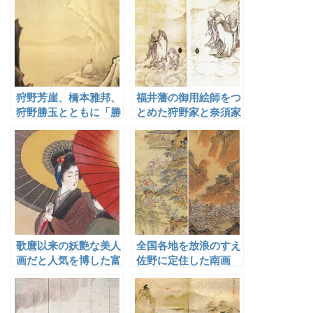
狩野芳崖、橋本雅邦、
福井藩の御用絵師をつ
狩野勝玉とともに「勝
とめた狩野家と奈須家
川院の四天王」と称さ
れた木村立嶽
歌麿以来の妖艶な美人
全国各地を放浪のすえ
画だと人気を博した富
佐野に定住した南画
岡永洗
家・王欽古