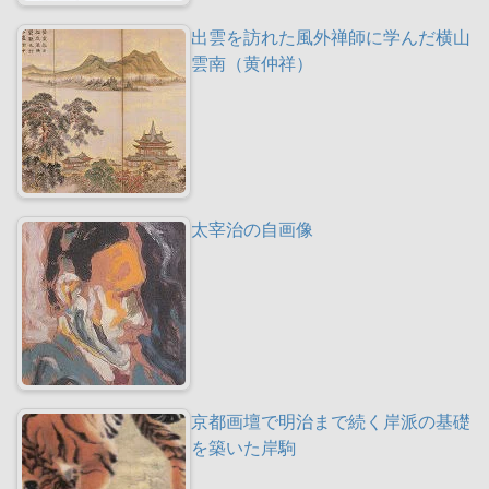
出雲を訪れた風外禅師に学んだ横山
雲南（黄仲祥）
太宰治の自画像
京都画壇で明治まで続く岸派の基礎
を築いた岸駒