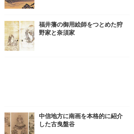
福井藩の御用絵師をつとめた狩
野家と奈須家
中信地方に南画を本格的に紹介
した古曳盤谷