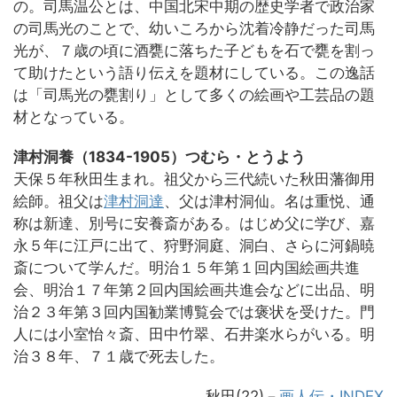
の。司馬温公とは、中国北宋中期の歴史学者で政治家
の司馬光のことで、幼いころから沈着冷静だった司馬
光が、７歳の頃に酒甕に落ちた子どもを石で甕を割っ
て助けたという語り伝えを題材にしている。この逸話
は「司馬光の甕割り」として多くの絵画や工芸品の題
材となっている。
津村洞養（1834-1905）つむら・とうよう
天保５年秋田生まれ。祖父から三代続いた秋田藩御用
絵師。祖父は
津村洞達
、父は津村洞仙。名は重悦、通
称は新達、別号に安養斎がある。はじめ父に学び、嘉
永５年に江戸に出て、狩野洞庭、洞白、さらに河鍋暁
斎について学んだ。明治１５年第１回内国絵画共進
会、明治１７年第２回内国絵画共進会などに出品、明
治２３年第３回内国勧業博覧会では褒状を受けた。門
人には小室怡々斎、田中竹翠、石井楽水らがいる。明
治３８年、７１歳で死去した。
秋田(22)－
画人伝・INDEX