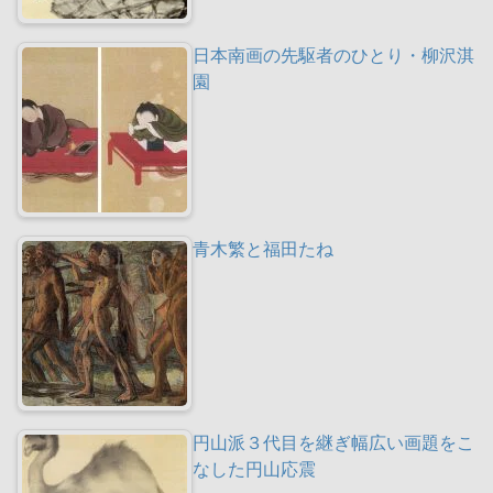
日本南画の先駆者のひとり・柳沢淇
園
青木繁と福田たね
円山派３代目を継ぎ幅広い画題をこ
なした円山応震