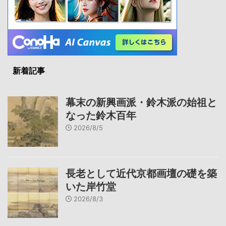
新着記事
幕末の新興画派・鈴木派の始祖と
なった鈴木百年
2026/8/5
長老として近代京都画壇の礎を築
いた岸竹堂
2026/8/3