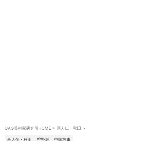
UAG美術家研究所HOME
>
画人伝・秋田
>
画人伝・秋田
狩野派
中国故事