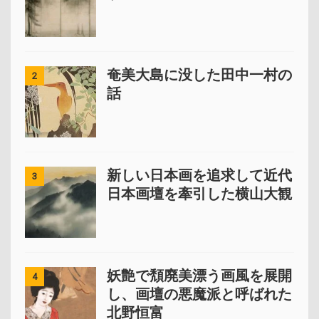
奄美大島に没した田中一村の
2
話
新しい日本画を追求して近代
3
日本画壇を牽引した横山大観
妖艶で頽廃美漂う画風を展開
4
し、画壇の悪魔派と呼ばれた
北野恒富