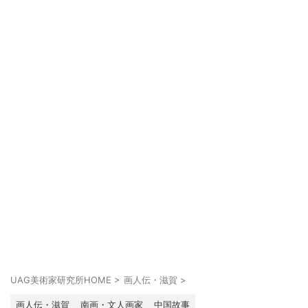
UAG美術家研究所HOME
>
画人伝・滋賀
>
画人伝・滋賀
南画・文人画家
中国故事