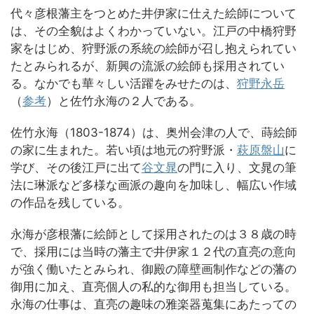
代々彦根藩主をつとめた井伊家に仕えた絵師について
は、その全貌はよくわかっていない。江戸の中橋狩野
家をはじめ、狩野派の系統の絵師が召し抱えられてい
たとみられるが、新興の流派の絵師も採用されてい
る。なかでも華々しい活躍をみせたのは、
狩野永岳
（
参考
）と佐竹永海の２人である。
佐竹永海（1803-1874）は、奥州会津の人で、蒔絵師
の家に生まれた。若い頃は地元の狩野派・
萩原盤山
に
学び、その後江戸に出て
谷文晁
の門に入り、文晁の筆
法に琳派など多様な画派の趣向を加味し、幅広い作域
の作品を残している。
永海が彦根藩に絵師として採用されたのは３８歳の時
で、採用には当時の藩主で井伊家１２代の直亮の意向
が強く働いたとみられ、御殿の障壁画制作などの藩の
御用に加え、直亮個人の私的な御用も担当している。
永海の仕事は、直亮の趣味の雅楽器蒐集にあたっての