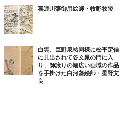
喜連川藩御用絵師・牧野牧陵
白雲、巨野泉祐同様に松平定信
に見出されて谷文晁の門に入
り、師譲りの幅広い画域の作品
を手掛けた白河藩絵師・星野文
良