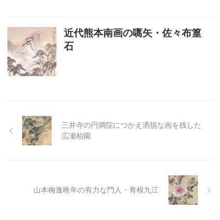
近代熊本南画の嚆矢・佐々布篁
石
三井寺の円満院につかえ洒脱な画を残した
広瀬柏園
山本梅逸晩年の有力な門人・青根九江