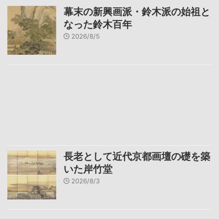
幕末の新興画派・鈴木派の始祖と
なった鈴木百年
2026/8/5
長老として近代京都画壇の礎を築
いた岸竹堂
2026/8/3