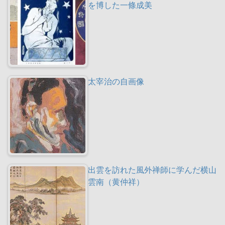
を博した一條成美
太宰治の自画像
出雲を訪れた風外禅師に学んだ横山
雲南（黄仲祥）