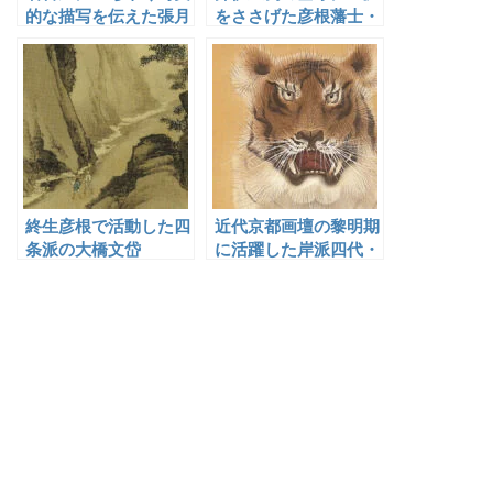
的な描写を伝えた張月
をささげた彦根藩士・
樵
遠城謙道
終生彦根で活動した四
近代京都画壇の黎明期
条派の大橋文岱
に活躍した岸派四代・
岸竹堂