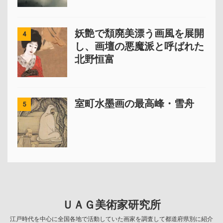
妖艶で頽廃美漂う画風を展開
4
し、画壇の悪魔派と呼ばれた
北野恒富
室町水墨画の最高峰・雪舟
5
ＵＡＧ美術家研究所
江戸時代を中心に全国各地で活動していた画家を調査して都道府県別に紹介