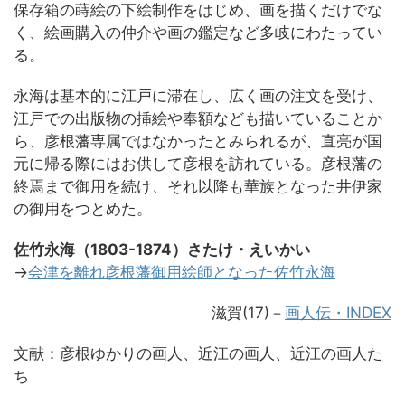
保存箱の蒔絵の下絵制作をはじめ、画を描くだけでな
く、絵画購入の仲介や画の鑑定など多岐にわたってい
る。
永海は基本的に江戸に滞在し、広く画の注文を受け、
江戸での出版物の挿絵や奉額なども描いていることか
ら、彦根藩専属ではなかったとみられるが、直亮が国
元に帰る際にはお供して彦根を訪れている。彦根藩の
終焉まで御用を続け、それ以降も華族となった井伊家
の御用をつとめた。
佐竹永海（1803-1874）さたけ・えいかい
→
会津を離れ彦根藩御用絵師となった佐竹永海
滋賀(17)－
画人伝・INDEX
文献：彦根ゆかりの画人、近江の画人、近江の画人た
ち