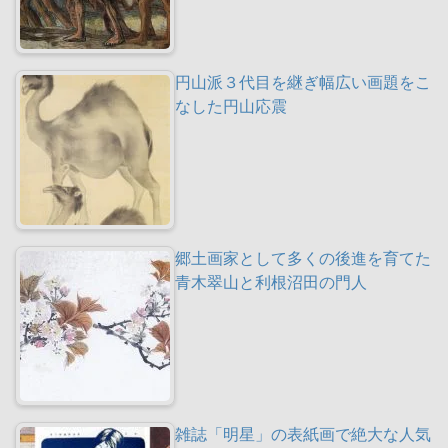
円山派３代目を継ぎ幅広い画題をこ
なした円山応震
郷土画家として多くの後進を育てた
青木翠山と利根沼田の門人
雑誌「明星」の表紙画で絶大な人気