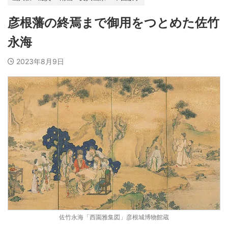
彦根藩の終焉まで御用をつとめた佐竹
永海
2023年8月9日
佐竹永海「西園雅集図」彦根城博物館蔵