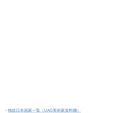
・
物故日本画家一覧（UAG美術家資料棚）