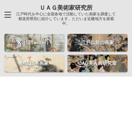
ＵＡＧ美術家研究所
江戸時代を中心に全国各地で活動していた画家を調査して
都道府県別に紹介しています。ただいま近畿地方を探索
中。
X（旧Twitter）
江戸以前の画家
物故日本画家
UAG美人画研究室