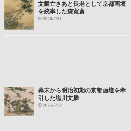
文麟亡きあと長老として京都画壇
を統率した森寛斎
2026/7/31
幕末から明治初期の京都画壇を牽
引した塩川文麟
2026/7/29