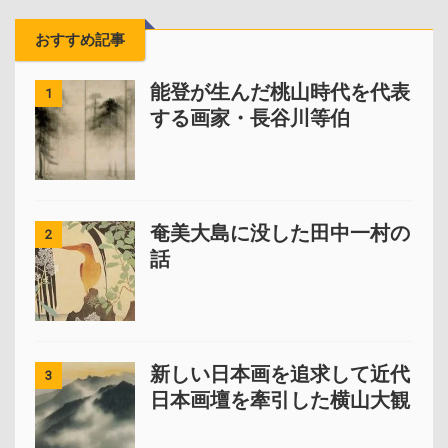
おすすめ記事
能登が生んだ桃山時代を代表
1
する画家・長谷川等伯
奄美大島に没した田中一村の
2
話
新しい日本画を追求して近代
3
日本画壇を牽引した横山大観