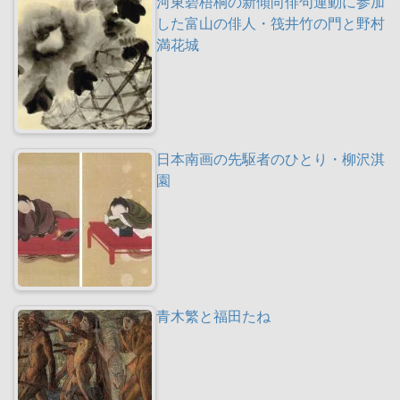
河東碧梧桐の新傾向俳句運動に参加
した富山の俳人・筏井竹の門と野村
満花城
日本南画の先駆者のひとり・柳沢淇
園
青木繁と福田たね