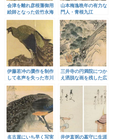
会津を離れ彦根藩御用
山本梅逸晩年の有力な
絵師となった佐竹永海
門人・青根九江
伊藤若冲の贋作を制作
三井寺の円満院につか
して名声を失った市川
え洒脱な画を残した広
君圭
瀬柏園
名古屋にいち早く写実
井伊直弼の墓守に生涯