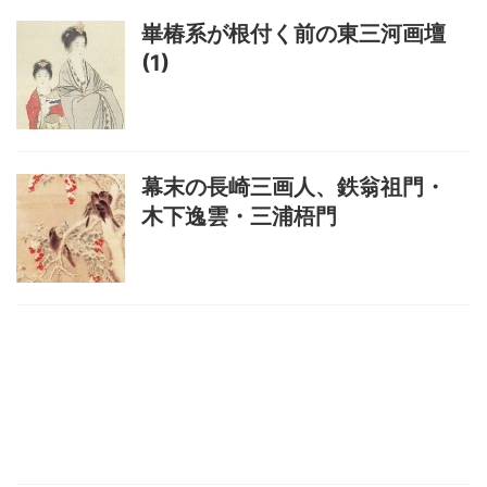
崋椿系が根付く前の東三河画壇
(1)
幕末の長崎三画人、鉄翁祖門・
木下逸雲・三浦梧門