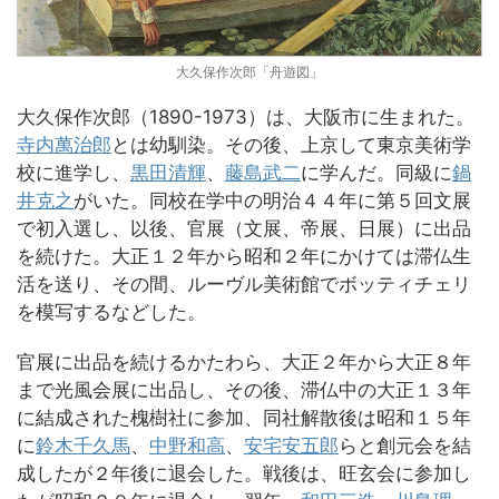
大久保作次郎「舟遊図」
大久保作次郎（1890-1973）は、大阪市に生まれた。
寺内萬治郎
とは幼馴染。その後、上京して東京美術学
校に進学し、
黒田清輝
、
藤島武二
に学んだ。同級に
鍋
井克之
がいた。同校在学中の明治４４年に第５回文展
で初入選し、以後、官展（文展、帝展、日展）に出品
を続けた。大正１２年から昭和２年にかけては滞仏生
活を送り、その間、ルーヴル美術館でボッティチェリ
を模写するなどした。
官展に出品を続けるかたわら、大正２年から大正８年
まで光風会展に出品し、その後、滞仏中の大正１３年
に結成された槐樹社に参加、同社解散後は昭和１５年
に
鈴木千久馬
、
中野和高
、
安宅安五郎
らと創元会を結
成したが２年後に退会した。戦後は、旺玄会に参加し