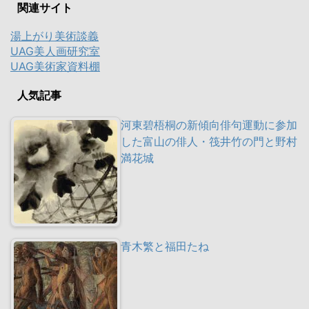
関連サイト
湯上がり美術談義
UAG美人画研究室
UAG美術家資料棚
人気記事
河東碧梧桐の新傾向俳句運動に参加
した富山の俳人・筏井竹の門と野村
満花城
青木繁と福田たね