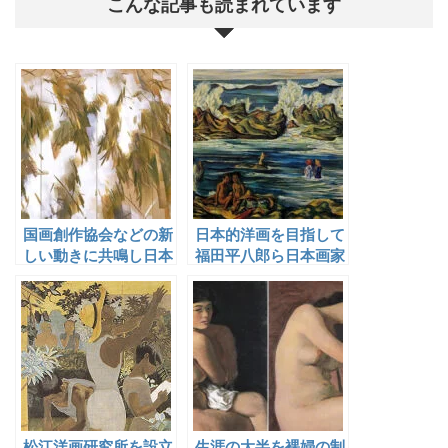
こんな記事も読まれています
国画創作協会などの新
日本的洋画を目指して
しい動きに共鳴し日本
福田平八郎ら日本画家
画と西洋画を融合した
と六潮会を結成した牧
実験的技法を模索した
野虎雄
山下摩起
松江洋画研究所を設立
生涯の大半を裸婦の制