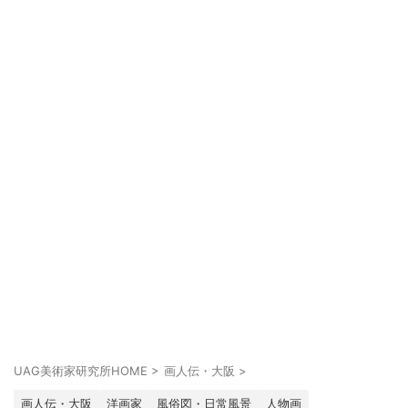
UAG美術家研究所HOME
>
画人伝・大阪
>
画人伝・大阪
洋画家
風俗図・日常風景
人物画