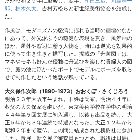
たが昭和２９年に退会し、翌年、
和田三造
、
川島理一
郎
、
柚木久太
、吉村芳松らと新世紀美術協会を結成し
た。
作風は、モダニズムの怒濤に揺れる当時の画壇のなか
にあって、外光派ふうの穏健な表現を貫き、風景画の
ほか、屋外や窓辺に憩う人物を、時には逆光を効果的
に使って生き生きと描写した。掲載の「舟遊図」は、
マネやモネも好んだ優雅に舟遊びを楽しむ貴婦人の図
で、庭の池に浮かべたボートでモデルにポーズを取ら
せて制作したという逸話が残っている。
大久保作次郎（1890-1973）おおくぼ・さくじろう
明治２３年大阪市生まれ。旧姓は氏家。明治４４年に
叔父の大久保家を継いだ。東京美術学校在学中の明治
４４年第５回文展に初入選し、以後も出品を続け、大
正５年から３年連続で特選となった。大正１２年から
昭和２年まで渡仏。この間に結成された槐樹社に参加
した。帝展、新文展で審査員もつとめ、戦後は日展に