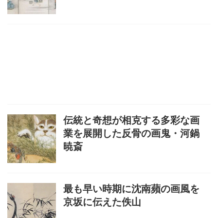
伝統と奇想が相克する多彩な画
業を展開した反骨の画鬼・河鍋
暁斎
最も早い時期に沈南蘋の画風を
京坂に伝えた佚山