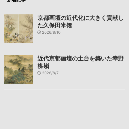
京都画壇の近代化に大きく貢献し
た久保田米僊
2026/8/10
近代京都画壇の土台を築いた幸野
楳嶺
2026/8/7