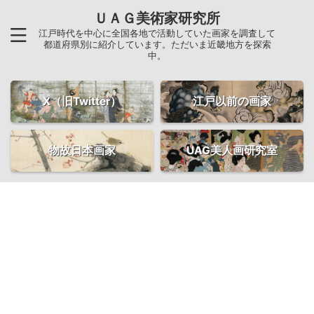
ＵＡＧ美術家研究所
江戸時代を中心に全国各地で活動していた画家を調査して
都道府県別に紹介しています。ただいま近畿地方を探索
中。
X（旧Twitter）
江戸以前の画家
物故日本画家
UAG美人画研究室