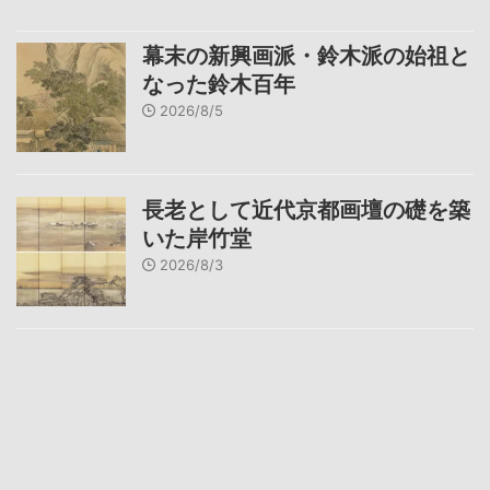
幕末の新興画派・鈴木派の始祖と
なった鈴木百年
2026/8/5
長老として近代京都画壇の礎を築
いた岸竹堂
2026/8/3