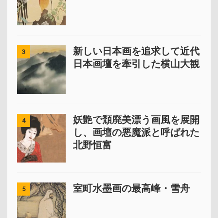
新しい日本画を追求して近代
3
日本画壇を牽引した横山大観
妖艶で頽廃美漂う画風を展開
4
し、画壇の悪魔派と呼ばれた
北野恒富
室町水墨画の最高峰・雪舟
5