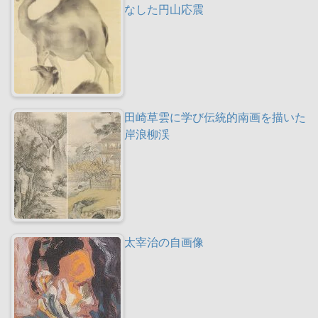
なした円山応震
田崎草雲に学び伝統的南画を描いた
岸浪柳渓
太宰治の自画像