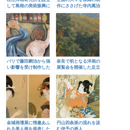
して島根の美術振興に
作にささげた寺内萬治
貢献した草光信成と木
郎
村義男
パリで藤田嗣治から強
奈良で初となる洋画の
い影響を受け制作した
展覧会を開催した足立
上山二郎
源一郎
金城画壇展に情趣あふ
円山四条派の流れを汲
れる美人画を発表した
む伊予の画人