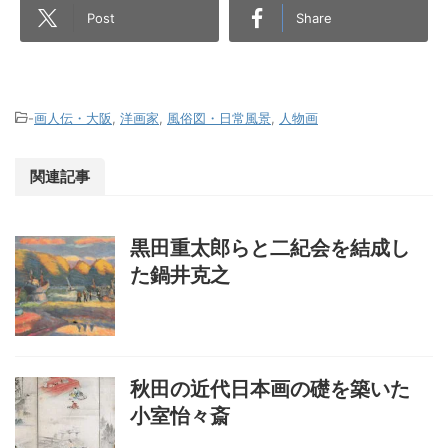
Post
Share
-
画人伝・大阪
,
洋画家
,
風俗図・日常風景
,
人物画
関連記事
黒田重太郎らと二紀会を結成し
た鍋井克之
秋田の近代日本画の礎を築いた
小室怡々斎