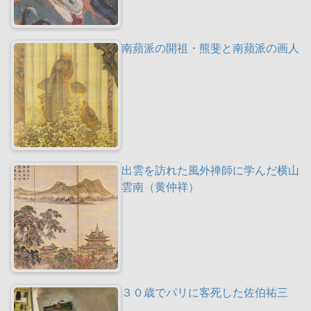
南蘋派の開祖・熊斐と南蘋派の画人
出雲を訪れた風外禅師に学んだ横山
雲南（黄仲祥）
３０歳でパリに客死した佐伯祐三