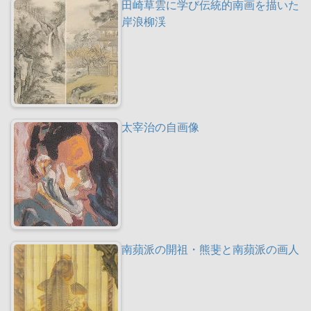
田崎草雲に学び伝統的南画を描いた
岸浪柳渓
太宰治の自画像
南蘋派の開祖・熊斐と南蘋派の画人