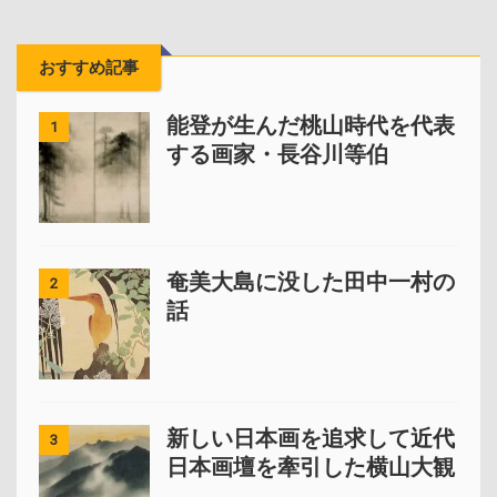
おすすめ記事
能登が生んだ桃山時代を代表
1
する画家・長谷川等伯
奄美大島に没した田中一村の
2
話
新しい日本画を追求して近代
3
日本画壇を牽引した横山大観