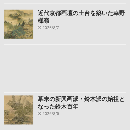
近代京都画壇の土台を築いた幸野
楳嶺
2026/8/7
幕末の新興画派・鈴木派の始祖と
なった鈴木百年
2026/8/5