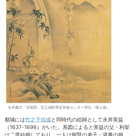
永井慶竺「百猿図」宮之城町歴史研修センター寄託（個人蔵）
都城には
竹之下信成
と同時代の絵師として永井実益
（1637-1696）がいた。系図によると実益の父・利挙
は二度結婚しており、一人は能賢の弟子・湛慶の娘