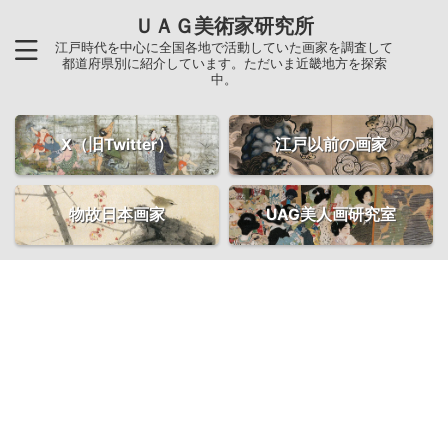
ＵＡＧ美術家研究所
江戸時代を中心に全国各地で活動していた画家を調査して
都道府県別に紹介しています。ただいま近畿地方を探索
中。
X（旧Twitter）
江戸以前の画家
物故日本画家
UAG美人画研究室