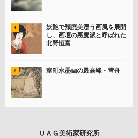
妖艶で頽廃美漂う画風を展開
4
し、画壇の悪魔派と呼ばれた
北野恒富
室町水墨画の最高峰・雪舟
5
ＵＡＧ美術家研究所