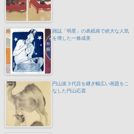
雑誌「明星」の表紙画で絶大な人気
を博した一條成美
円山派３代目を継ぎ幅広い画題をこ
なした円山応震