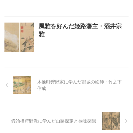
風雅を好んだ姫路藩主・酒井宗
雅
木挽町狩野家に学んだ都城の絵師・竹之下
信成
鍛冶橋狩野派に学んだ山路探定と長峰探隠