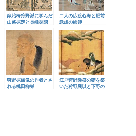
鍛冶橋狩野派に学んだ
二人の広渡心海と肥前
山路探定と長峰探隠
武雄の絵師
狩野探幽像の作者とさ
江戸狩野隆盛の礎を築
れる桃田柳栄
いた狩野興以と下野の
狩野派