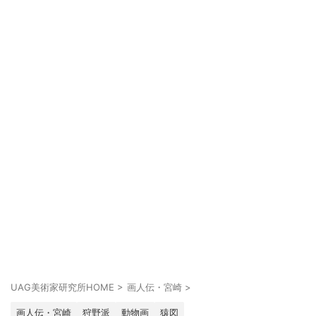
UAG美術家研究所HOME
>
画人伝・宮崎
>
画人伝・宮崎
狩野派
動物画
猿図