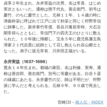
貞享２年生まれ。永井実益の次男。名は常喜、はじめ
実次ともいった。通称は熊千代丸、善左衛門。初号は
慶竹、のちに慶竺とした。元禄１１年、１４歳の時に
津曲朴栄に呼ばれて江戸に出て朴栄と同じく狩野常信
に師事した。新井寒竹常償、長谷川養辰常時、大石古
閑常得らとともに、常信門下の四天王のひとりに数え
られた。１０年後に帰郷し、宝永５年に鹿児島藩主島
津家２１代吉貴に絵師として召し抱えられ谷山郷士と
なった。弟子に坂元常有、川井田正蔵がいる。
永井実益（1637-1696）
寛永１４年生まれ。都城の家臣。名は利修、実寿。通
称は善吉郎、善右衛門。別号に等慶がある。白谷卜斎
の縁戚にあたる。永井慶竺の父。師は不明だが、狩野
派に学んだと考えられる。元禄９年、６０歳で死去し
た。
宮崎(3)－
画人伝・INDEX