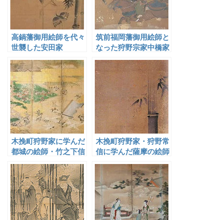
高鍋藩御用絵師を代々
筑前福岡藩御用絵師と
世襲した安田家
なった狩野宗家中橋家
の狩野昌運
木挽町狩野家に学んだ
木挽町狩野家・狩野常
都城の絵師・竹之下信
信に学んだ薩摩の絵師
成