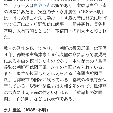
で、もう一人は
白谷卜斎
の娘であり、実益は白谷卜斎
の縁戚にあたる。実益の子・永井慶竺（1685-不明）
は、はじめ津曲朴栄に学び、１４歳の時に朴栄に呼ば
れて江戸に出て狩野常信に師事し、新井寒竹、長谷川
常時、大石古閑とともに、常信門下の四天王と称され
た。
数々の秀作を残しており、「朝鮮の役図屏風」は享保
４年、都城領主島津家１９代久龍の命によって鹿児島
にある本画を模写したものであり、木村探元の「島津
義弘公朝鮮征伐図屏風」がその本画とみられている。
また、慶竺が模写したと伝えられる「高麗虎狩図屏
風」も都城市の旧家に残っている。都城の欇護寺が保
管している「釈迦涅槃像」は天和２年の作で、島津藩
の吉貴に仕える前の作といわれる。「黄瀬川の対面
図」「百猿図」なども代表作である。
永井慶竺（1685-不明）