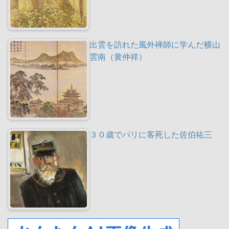
出雲を訪れた風外禅師に学んだ横山
雲南（黄仲祥）
３０歳でパリに客死した佐伯祐三