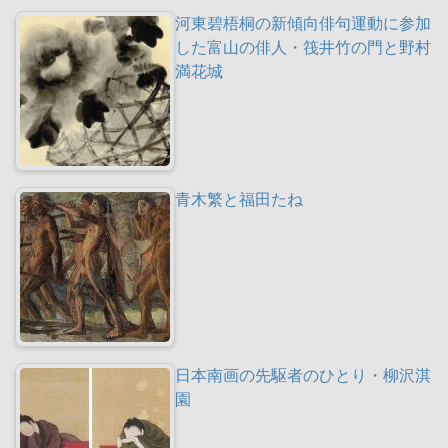
河東碧梧桐の新傾向俳句運動に参加
した富山の俳人・筏井竹の門と野村
満花城
青木繁と福田たね
日本南画の先駆者のひとり・柳沢淇
園