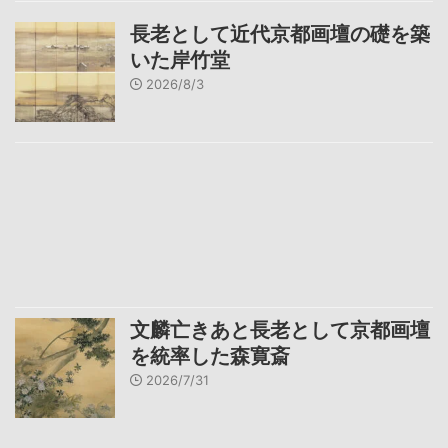
長老として近代京都画壇の礎を築
いた岸竹堂
2026/8/3
文麟亡きあと長老として京都画壇
を統率した森寛斎
2026/7/31