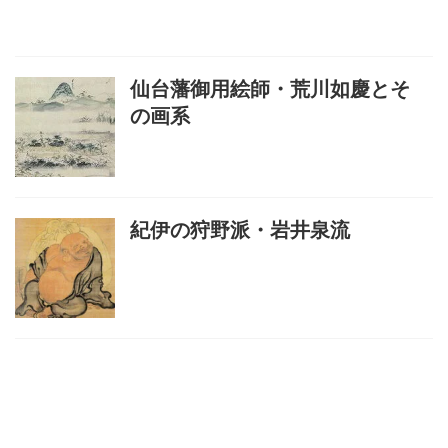
仙台藩御用絵師・荒川如慶とそ
の画系
紀伊の狩野派・岩井泉流