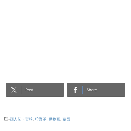
Post
Share
-
画人伝・宮崎
,
狩野派
,
動物画
,
猿図