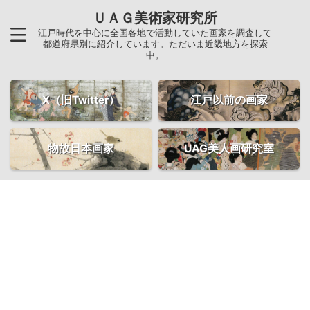
ＵＡＧ美術家研究所
江戸時代を中心に全国各地で活動していた画家を調査して
都道府県別に紹介しています。ただいま近畿地方を探索
中。
X（旧Twitter）
江戸以前の画家
物故日本画家
UAG美人画研究室