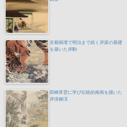
京都画壇で明治まで続く岸派の基礎
を築いた岸駒
田崎草雲に学び伝統的南画を描いた
岸浪柳渓