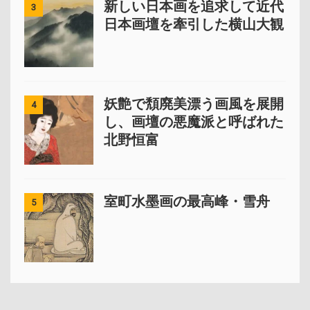
新しい日本画を追求して近代
3
日本画壇を牽引した横山大観
妖艶で頽廃美漂う画風を展開
4
し、画壇の悪魔派と呼ばれた
北野恒富
室町水墨画の最高峰・雪舟
5