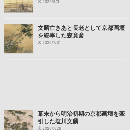
2026/8/3
文麟亡きあと長老として京都画壇
を統率した森寛斎
2026/7/31
幕末から明治初期の京都画壇を牽
引した塩川文麟
2026/7/29