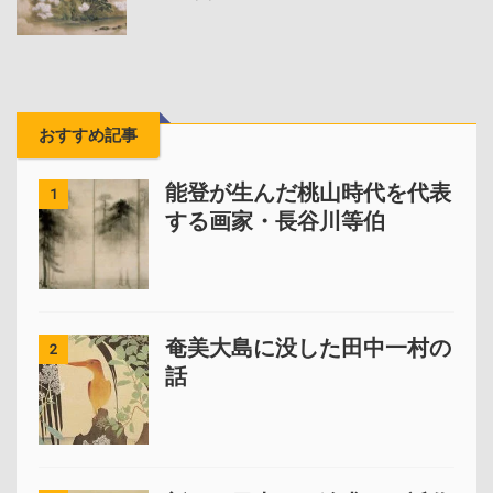
おすすめ記事
能登が生んだ桃山時代を代表
1
する画家・長谷川等伯
奄美大島に没した田中一村の
2
話