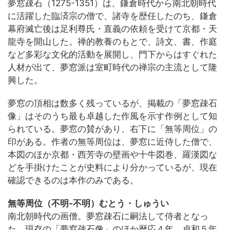
夢窓疎石（1275-1351）は、鎌倉時代から南北朝時代
に活躍した臨済宗の僧で、諸寺を歴任したのち、鎌倉
幕府滅亡後は足利尊氏・直義の依頼を受けて京都・天
龍寺を開山した。禅的教養のもとで、詩文、書、作庭
など多彩な文化的活動を展開し、門下からはすぐれた
人材が出て、夢窓派は室町時代の禅宗の主流として隆
興した。
夢窓の頂相は数多く残っているが、掲載の「夢窓疎石
像」はそのうち最も卓越した作風を示す作例として知
られている。夢窓の賛があり、右下に「無等周位」の
印がある。作者の無等周位は、夢窓に近侍した僧で、
本図のほか京都・西芳寺の壁画や十牛図巻、羅漢図な
どを手掛けたことが史料により分かっているが、現在
確認できるのは本作のみである。
無等周位（不明-不明）むとう・しゅうい
南北朝時代の画僧。夢窓疎石に嗣法して侍者となっ
た。現存の「夢窓疎石像」のほか暦応４年、貞和５年