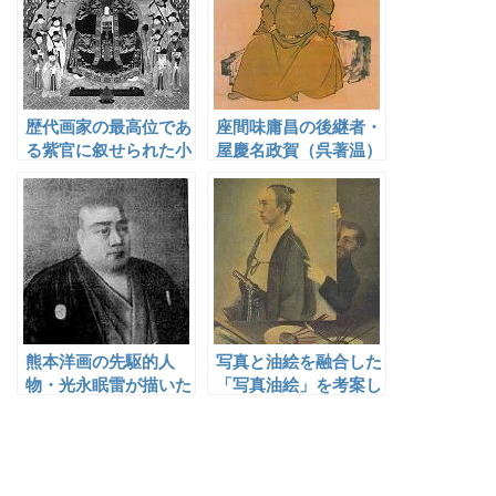
歴代画家の最高位であ
座間味庸昌の後継者・
る紫官に叙せられた小
屋慶名政賀（呉著温）
橋川朝安（向元瑚）
熊本洋画の先駆的人
写真と油絵を融合した
物・光永眠雷が描いた
「写真油絵」を考案し
西郷隆盛
た横山松三郎