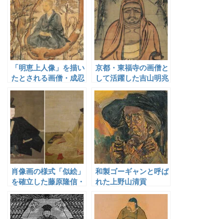
「明恵上人像」を描い
京都・東福寺の画僧と
たとされる画僧・成忍
して活躍した吉山明兆
肖像画の様式「似絵」
和製ゴーギャンと呼ば
を確立した藤原隆信・
れた上野山清貢
信実父子