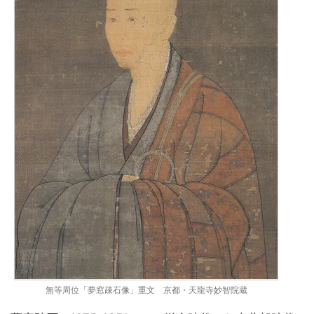
無等周位「夢窓疎石像」重文 京都・天龍寺妙智院蔵