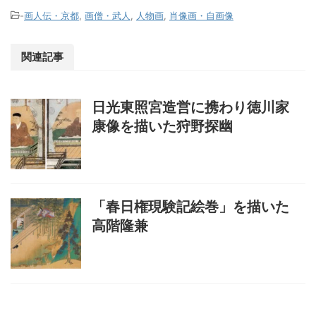
-
画人伝・京都
,
画僧・武人
,
人物画
,
肖像画・自画像
関連記事
日光東照宮造営に携わり徳川家
康像を描いた狩野探幽
「春日権現験記絵巻」を描いた
高階隆兼