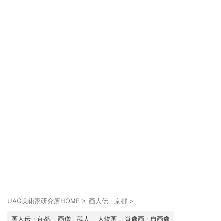
UAG美術家研究所HOME
>
画人伝・京都
>
画人伝・京都
画僧・武人
人物画
肖像画・自画像