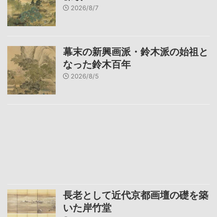
2026/8/7
幕末の新興画派・鈴木派の始祖と
なった鈴木百年
2026/8/5
長老として近代京都画壇の礎を築
いた岸竹堂