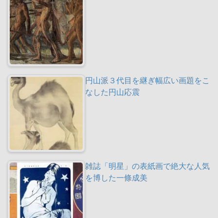
円山派３代目を継ぎ幅広い画題をこ
なした円山応震
雑誌「明星」の表紙画で絶大な人気
を博した一條成美