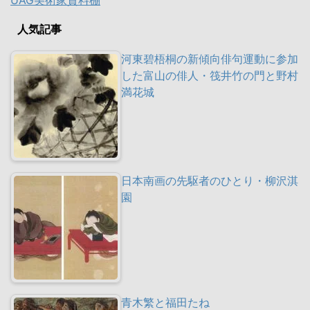
人気記事
河東碧梧桐の新傾向俳句運動に参加
した富山の俳人・筏井竹の門と野村
満花城
日本南画の先駆者のひとり・柳沢淇
園
青木繁と福田たね