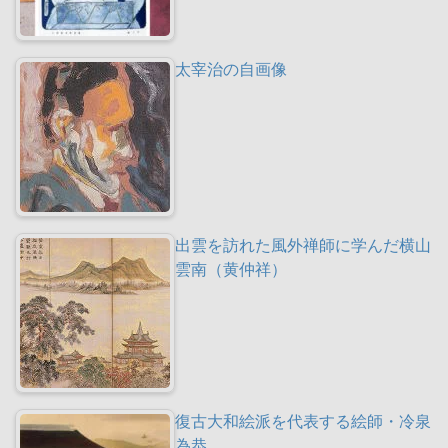
太宰治の自画像
出雲を訪れた風外禅師に学んだ横山
雲南（黄仲祥）
復古大和絵派を代表する絵師・冷泉
為恭