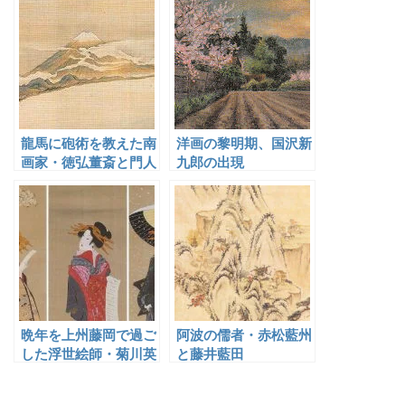
龍馬に砲術を教えた南
洋画の黎明期、国沢新
画家・徳弘董斎と門人
九郎の出現
晩年を上州藤岡で過ご
阿波の儒者・赤松藍州
した浮世絵師・菊川英
と藤井藍田
山