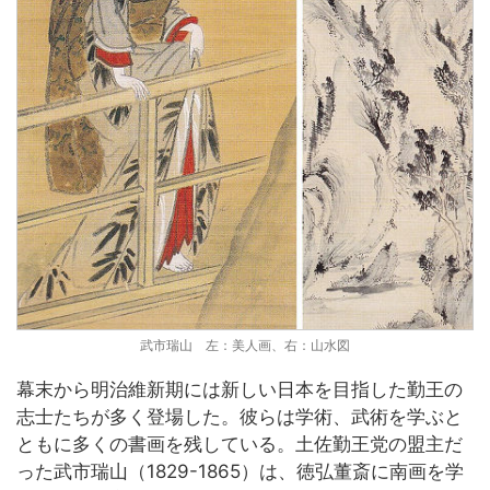
武市瑞山 左：美人画、右：山水図
幕末から明治維新期には新しい日本を目指した勤王の
志士たちが多く登場した。彼らは学術、武術を学ぶと
ともに多くの書画を残している。土佐勤王党の盟主だ
った武市瑞山（1829-1865）は、徳弘董斎に南画を学