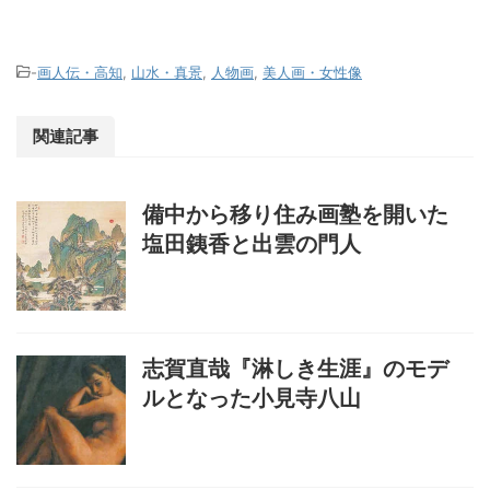
-
画人伝・高知
,
山水・真景
,
人物画
,
美人画・女性像
関連記事
備中から移り住み画塾を開いた
塩田銕香と出雲の門人
志賀直哉『淋しき生涯』のモデ
ルとなった小見寺八山