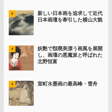
新しい日本画を追求して近代
3
日本画壇を牽引した横山大観
妖艶で頽廃美漂う画風を展開
4
し、画壇の悪魔派と呼ばれた
北野恒富
室町水墨画の最高峰・雪舟
5