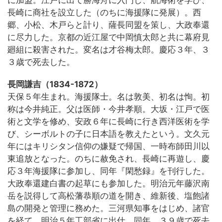
に加盟。江戸に出て勝海舟に入門し、航海術を学び、
長崎に商社を設立した（のちに海援隊に発展）。西
郷、小松、木戸らと計り、薩長同盟を策し、大政奉還
に尽力した。京都の近江屋で中岡慎太郎と共に幕府見
廻組に殺害された。変名は才谷梅太郎。慶応３年、３
３歳で死去した。
長岡謙吉（1834-1872）
天保５年生まれ。海援隊士。名は敦美、初名は恂。初
称は今井純正。父は医師・今井孝順。大坂・江戸で医
術と文学を修め、安政６年に長崎に行き西洋医術を学
び、シーボルトの子に日本語を教えたという。文久元
年にはキリシタン信仰の嫌疑で帰国、一時布師田川以
東追放となった。のちに赦免され、長崎に再遊し、慶
応３年海援隊に参加し、同年『閑愁録』を刊行した。
大政奉還建白書の起草にも参加した。明治元年藤沢南
岳を説得して高松藩恭順の道を開き、維新後、塩飽諸
島の開発と管理に務めた。三河県知事をはじめ、諸官
を経て、明治５年工部省に出仕、同年、３９歳で死去