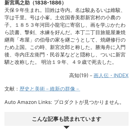
新宮馬之助（1838-1886）
天保９年生まれ。旧姓は寺内。名は駿あるいは維駿、
字は千里。号は小峯。土佐国香美郡新宮村の小農の
子。１８５３年河田小龍宅に寄宿し、画を学ぶかたわ
ら読書、撃剣、水練を好んだ。本丁二丁目旅籠屋兼焼
継商「布屋」の伯母の家を継ごうとして、焼継修行の
ため上国。この時、新宮次郎と称した。勝海舟に入門
後、寺内庄左衛門・民谷某などと隠称し、ついに新宮
駟と改称した。 明治１９年、４９歳で死去した。
高知(19)
－
画人伝・INDEX
文献：
歴史と美術－維新の群像－
Auto Amazon Links: プロダクトが見つかりません。
こんな記事も読まれています