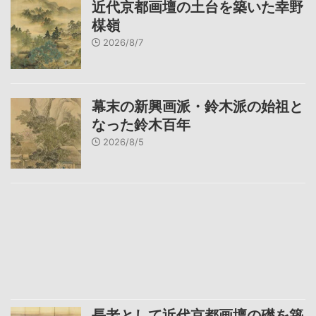
近代京都画壇の土台を築いた幸野
楳嶺
2026/8/7
幕末の新興画派・鈴木派の始祖と
なった鈴木百年
2026/8/5
長老として近代京都画壇の礎を築