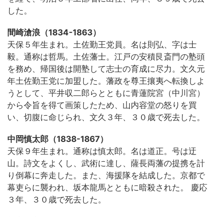
した。
間崎滄浪（1834-1863）
天保５年生まれ。土佐勤王党員。名は則弘、字は士
毅。通称は哲馬。土佐藩士。江戸の安積艮斎門の塾頭
を務め、帰国後は開塾して志士の育成に尽力。文久元
年土佐勤王党に加盟した。藩政を尊王攘夷へ転換しよ
うとして、平井収二郎らとともに青蓮院宮（中川宮）
から令旨を得て画策したため、山内容堂の怒りを買
い、切腹に命じられ、文久３年、３０歳で死去した。
中岡慎太郎（1838-1867）
天保９年生まれ。通称は慎太郎。名は道正。号は迂
山。詩文をよくし、武術に達し、薩長両藩の提携を計
り倒幕に奔走した。また、海援隊を結成した。京都で
幕吏らに襲われ、坂本龍馬とともに暗殺された。 慶応
３年、３０歳で死去した。