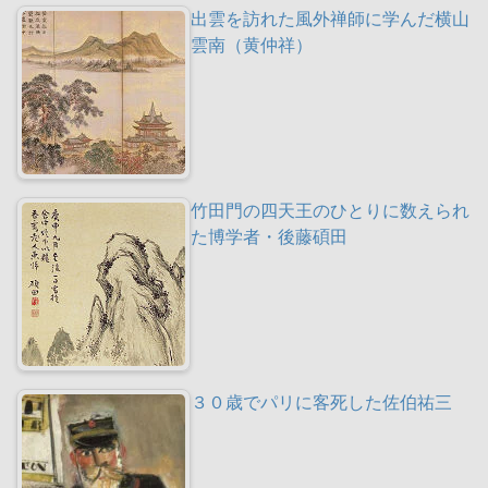
出雲を訪れた風外禅師に学んだ横山
雲南（黄仲祥）
竹田門の四天王のひとりに数えられ
た博学者・後藤碩田
３０歳でパリに客死した佐伯祐三