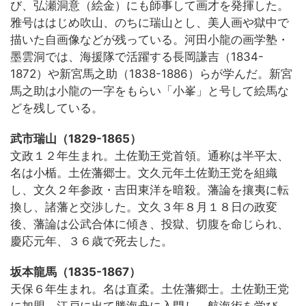
び、弘瀬洞意（絵金）にも師事して画才を発揮した。
雅号ははじめ吹山、のちに瑞山とし、美人画や獄中で
描いた自画像などが残っている。河田小龍の画学塾・
墨雲洞では、海援隊で活躍する長岡謙吉（1834-
1872）や新宮馬之助（1838-1886）らが学んだ。新宮
馬之助は小龍の一字をもらい「小峯」と号して絵馬な
どを残している。
武市瑞山（1829-1865）
文政１２年生まれ。土佐勤王党首領。通称は半平太、
名は小楯。土佐藩郷士。文久元年土佐勤王党を組織
し、文久２年参政・吉田東洋を暗殺。藩論を攘夷に転
換し、諸藩と交渉した。文久３年８月１８日の政変
後、藩論は公武合体に傾き、投獄、切腹を命じられ、
慶応元年、３６歳で死去した。
坂本龍馬（1835-1867）
天保６年生まれ。名は直柔。土佐藩郷士。土佐勤王党