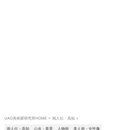
UAG美術家研究所HOME
>
画人伝・高知
>
画人伝・高知
山水・真景
人物画
美人画・女性像