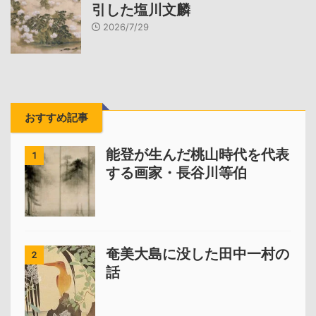
引した塩川文麟
2026/7/29
おすすめ記事
能登が生んだ桃山時代を代表
1
する画家・長谷川等伯
奄美大島に没した田中一村の
2
話