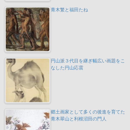
青木繁と福田たね
円山派３代目を継ぎ幅広い画題をこ
なした円山応震
郷土画家として多くの後進を育てた
青木翠山と利根沼田の門人