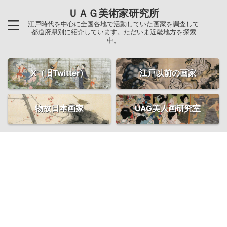
ＵＡＧ美術家研究所
江戸時代を中心に全国各地で活動していた画家を調査して
都道府県別に紹介しています。ただいま近畿地方を探索
中。
X（旧Twitter）
江戸以前の画家
物故日本画家
UAG美人画研究室