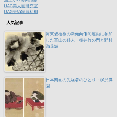
湯上がり美術談義
UAG美人画研究室
UAG美術家資料棚
人気記事
河東碧梧桐の新傾向俳句運動に参加
した富山の俳人・筏井竹の門と野村
満花城
日本南画の先駆者のひとり・柳沢淇
園