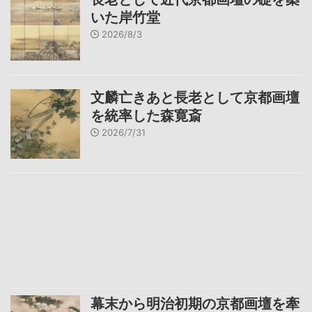
いた岸竹堂
2026/8/3
文麟亡きあと長老として京都画壇
を統率した森寛斎
2026/7/31
幕末から明治初期の京都画壇を牽