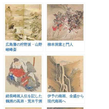
広島藩の狩野派・山野
柳本洞素と門人
峻峰斎
続長崎画人伝を記した
伊予の南画、全盛から
鶴洲の高弟・荒木千洲
現代南画へ
とその画系