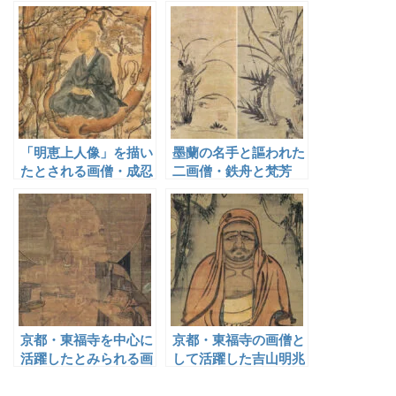
柳斎（可卜）
「明恵上人像」を描い
墨蘭の名手と謳われた
たとされる画僧・成忍
二画僧・鉄舟と梵芳
京都・東福寺を中心に
京都・東福寺の画僧と
活躍したとみられる画
して活躍した吉山明兆
僧・良全