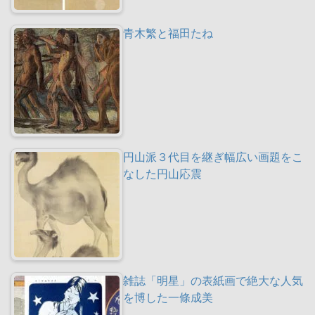
青木繁と福田たね
円山派３代目を継ぎ幅広い画題をこ
なした円山応震
雑誌「明星」の表紙画で絶大な人気
を博した一條成美