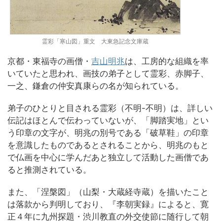
霊彩「寒山図」重文 大東急記念文庫蔵
京都・東福寺の画僧・
吉山明兆
は、工房的な組織を率
いていたと思われ、画技の弟子として霊彩、赤脚子、
一之、鎌倉の仲安真康らの名が知られている。
弟子のひとりと目される霊彩（不明-不明）は、詳しい
伝記はほとんで伝わっていないが、「脚踏実地」とい
う印章の文字が、明兆の別号である「破草鞋」の印章
を意識したものであるとされることから、明兆のもと
で仏画を中心に学んだあと独立して活動した画僧であ
ると推測されている。
また、「涅槃図」（山梨・大蔵経寺蔵）を描いたこと
は落款から判明しており、『李朝実録』によると、寛
正４年に九州探題・渋川教直の外交使節に随行して朝