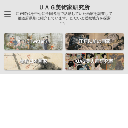
ＵＡＧ美術家研究所
江戸時代を中心に全国各地で活動していた画家を調査して
都道府県別に紹介しています。ただいま近畿地方を探索
中。
X（旧Twitter）
江戸以前の画家
物故日本画家
UAG美人画研究室