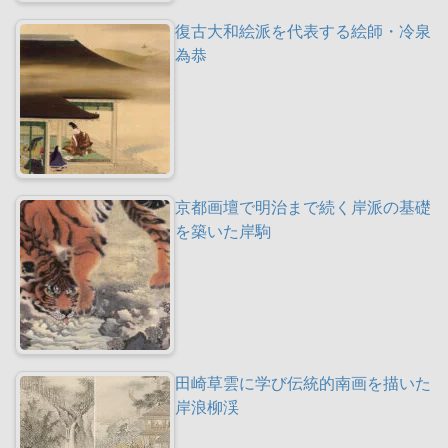
復古大和絵派を代表する絵師・冷泉
為恭
京都画壇で明治まで続く岸派の基礎
を築いた岸駒
田崎草雲に学び伝統的南画を描いた
岸浪柳渓