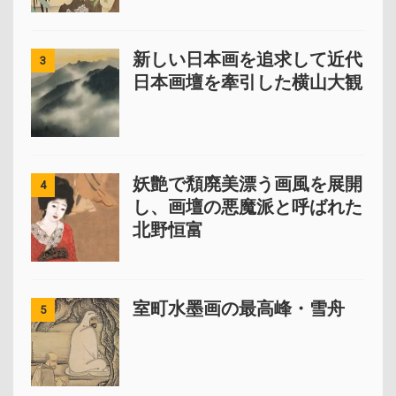
新しい日本画を追求して近代
3
日本画壇を牽引した横山大観
妖艶で頽廃美漂う画風を展開
4
し、画壇の悪魔派と呼ばれた
北野恒富
室町水墨画の最高峰・雪舟
5