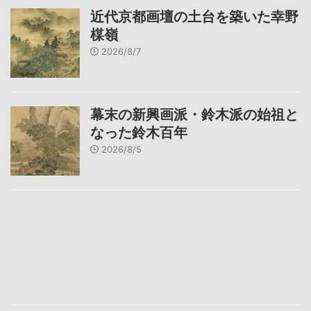
近代京都画壇の土台を築いた幸野
楳嶺
2026/8/7
幕末の新興画派・鈴木派の始祖と
なった鈴木百年
2026/8/5