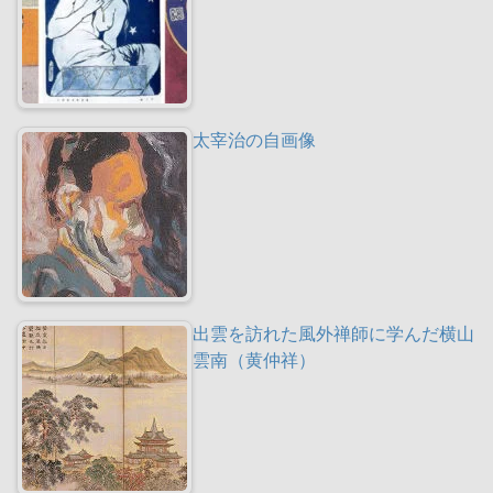
太宰治の自画像
出雲を訪れた風外禅師に学んだ横山
雲南（黄仲祥）