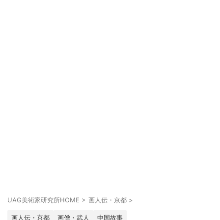
UAG美術家研究所HOME
>
画人伝・京都
>
画人伝・京都
画僧・武人
中国故事