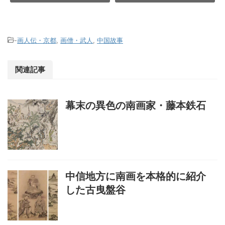
-
画人伝・京都
,
画僧・武人
,
中国故事
関連記事
幕末の異色の南画家・藤本鉄石
中信地方に南画を本格的に紹介
した古曳盤谷