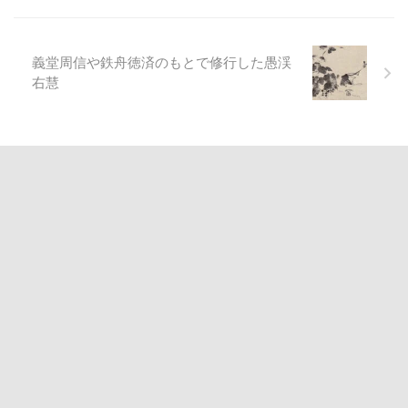
義堂周信や鉄舟徳済のもとで修行した愚渓
右慧