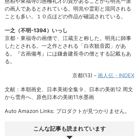
慈柏や東福寺の愚極礼才の賛があることから明兆一派
の画人であるとされている。明兆や霊彩と混同される
ことも多い。１０点ほどの作品が確認されている。
一之（不明-1394）いっし
京都・東福寺の画僧で、江蔵主と称した。明兆に師事
したとされる。一之作とされる「白衣観音図」があ
る。『古画備考』には鎌倉建長寺の僧とする記載もあ
る。
京都(13)－
画人伝・INDEX
文献：本朝画史、日本美術全集９、日本の美術12 周文
から雪舟へ、原色日本の美術11水墨画
Auto Amazon Links: プロダクトが見つかりません。
こんな記事も読まれています