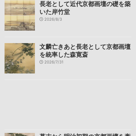
長老として近代京都画壇の礎を築
いた岸竹堂
2026/8/3
文麟亡きあと長老として京都画壇
を統率した森寛斎
2026/7/31