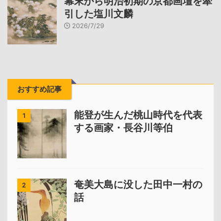
幕末から明治初期の京都画壇を牽
引した塩川文麟
2026/7/29
おすすめ記事
能登が生んだ桃山時代を代表
1
する画家・長谷川等伯
奄美大島に没した田中一村の
2
話