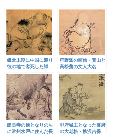
鎌倉末期に中国に渡り
狩野派の画僧・實山と
彼の地で客死した禅
高松藩の文人大名
僧・黙庵
建長寺の僧となりのち
甲府城主となった幕府
に常州水戸に住んだ長
の大老格・柳沢吉保