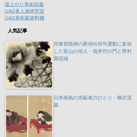
湯上がり美術談義
UAG美人画研究室
UAG美術家資料棚
人気記事
河東碧梧桐の新傾向俳句運動に参加
した富山の俳人・筏井竹の門と野村
満花城
日本南画の先駆者のひとり・柳沢淇
園