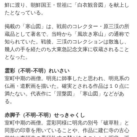
鮮に渡り、朝鮮国王・世祖に「白衣観音図」を献上し
たとなっている。
掲載の「寒山図」は、戦前のコレクター・原三渓の所
蔵品として著名で、当時から「風吹き寒山」の通称で
知られていた。戦後、三渓のコレクションは散逸し、
幾人の手を経たのち大東急記念文庫に収蔵されること
となった。
霊彩（不明-不明）れいさい
室町中期の画僧。明兆に師事したと思われ、明兆系の
仏画・道釈画を描いた。確実とされる作品は１０点に
満たない。代表作に「涅槃図」「寒山図」などがあ
る。
赤脚子（不明-不明）せっきゃくし
室町中期の画僧。霊彩同様に明兆の別号「破草鞋」と
同形の印章を用いていることや、作品に建仁寺の古心