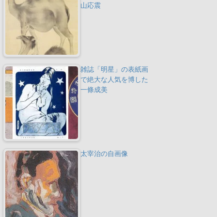
山応震
雑誌「明星」の表紙画
で絶大な人気を博した
一條成美
太宰治の自画像