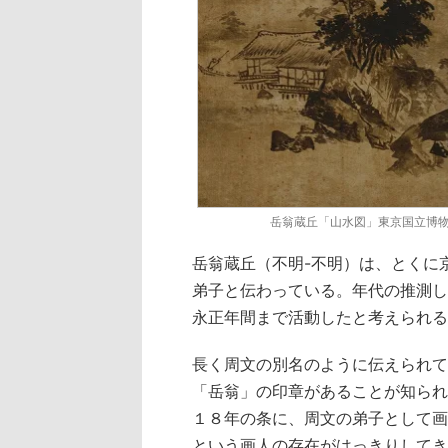
岳翁蔵丘「山水図」東京国立博
岳翁蔵丘（不明-不明）は、とくに
弟子と伝わっている。年代の推測し
永正年間まで活動したと考えられる
長く周文の別名のように伝えられて
「岳翁」の印章があることが知られ
１８年の条に、周文の弟子として画
という画人の存在がはっきりしてき