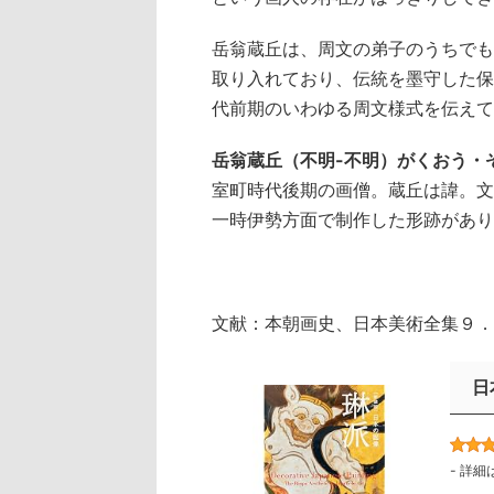
岳翁蔵丘は、周文の弟子のうちでも
取り入れており、伝統を墨守した保
代前期のいわゆる周文様式を伝えて
岳翁蔵丘（不明-不明）がくおう・
室町時代後期の画僧。蔵丘は諱。文
一時伊勢方面で制作した形跡があり
文献：本朝画史、日本美術全集９．原
日
-
詳細