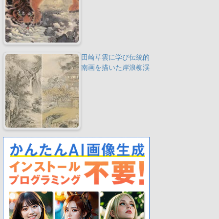
田崎草雲に学び伝統的
南画を描いた岸浪柳渓