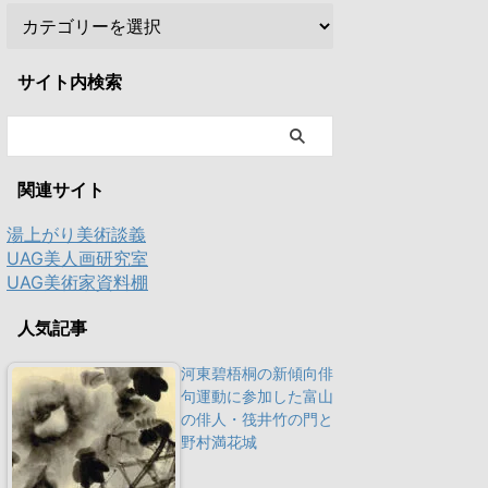
サイト内検索
関連サイト
湯上がり美術談義
UAG美人画研究室
UAG美術家資料棚
人気記事
河東碧梧桐の新傾向俳
句運動に参加した富山
の俳人・筏井竹の門と
野村満花城