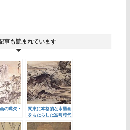
記事も読まれています
画の嚆矢・
関東に本格的な水墨画
をもたらした室町時代
の画僧・祥啓