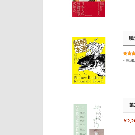
暁
-
詳細
第
￥2,2