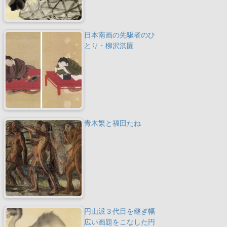
日本南画の先駆者のひ
とり・柳沢淇園
青木繁と福田たね
円山派３代目を継ぎ幅
広い画題をこなした円