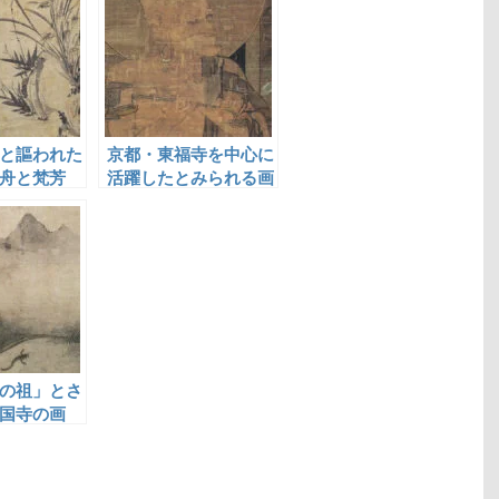
と謳われた
京都・東福寺を中心に
舟と梵芳
活躍したとみられる画
僧・良全
の祖」とさ
国寺の画