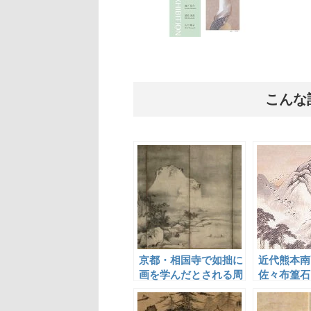
こんな
京都・相国寺で如拙に
近代熊本南
画を学んだとされる周
佐々布篁石
文