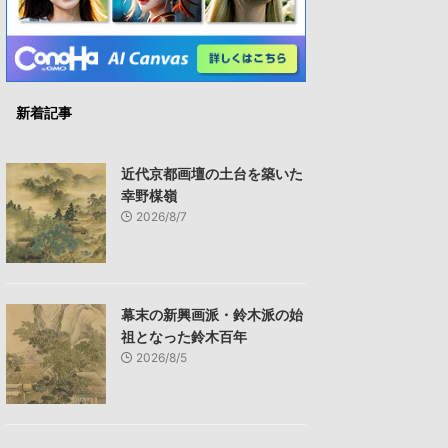
新着記事
近代京都画壇の土台を築いた
幸野楳嶺
2026/8/7
幕末の新興画派・鈴木派の始
祖となった鈴木百年
2026/8/5