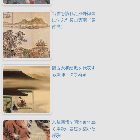
出雲を訪れた風外禅師
に学んだ横山雲南（黄
仲祥）
復古大和絵派を代表す
る絵師・冷泉為恭
京都画壇で明治まで続
く岸派の基礎を築いた
岸駒