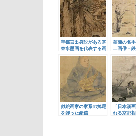
宇都宮出身説がある関
墨蘭の名手
東水墨画を代表する画
二画僧・鉄
僧・祥啓
似絵画家の家系の掉尾
「日本漢画
を飾った豪信
れる京都相
僧・如拙