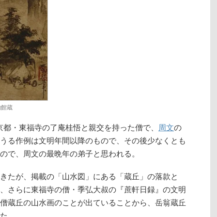
物館蔵
京都・東福寺の了庵桂悟と親交を持った僧で、
周文
の
うる作例は文明年間以降のもので、その後少なくとも
ので、周文の最晩年の弟子と思われる。
きたが、掲載の「山水図」にある「蔵丘」の落款と
、さらに東福寺の僧・季弘大叔の『蔗軒日録』の文明
僧蔵丘の山水画のことが出ていることから、岳翁蔵丘
た。