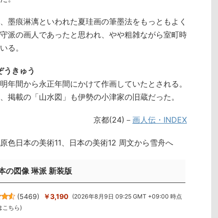
、墨痕淋漓といわれた夏珪画の筆墨法をもっともよく
守派の画人であったと思われ、やや粗雑ながら室町時
いる。
ぞうきゅう
明年間から永正年間にかけて作画していたとされる。
、掲載の「山水図」も伊勢の小津家の旧蔵だった。
京都(24)－
画人伝・INDEX
色日本の美術11、日本の美術12 周文から雪舟へ
本の図像 琳派 新装版
(
5469
)
￥3,190
(2026年8月9日 09:25 GMT +09:00 時点
はこちら
)