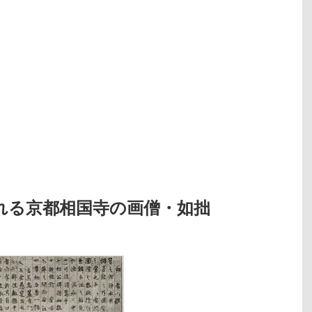
れる京都相国寺の画僧・如拙