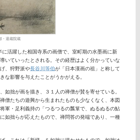
都・退蔵院蔵
半に活躍した相国寺系の画僧で、室町期の水墨画に新
導いていったとされる。その経歴はよく分かっていな
げ、狩野派や
長谷川等伯
が「日本漢画の祖」と称して
きな影響を与えたことがうかがえる。
、如拙が画を描き、３１人の禅僧が賛を寄せている。
禅僧たちの遊興から生まれたものも少なくなく、本図
将軍・足利義持の「つるつるの瓢箪で、ぬるぬるの鮎
に如拙らが応えたもので、禅問答の発端であり、一種