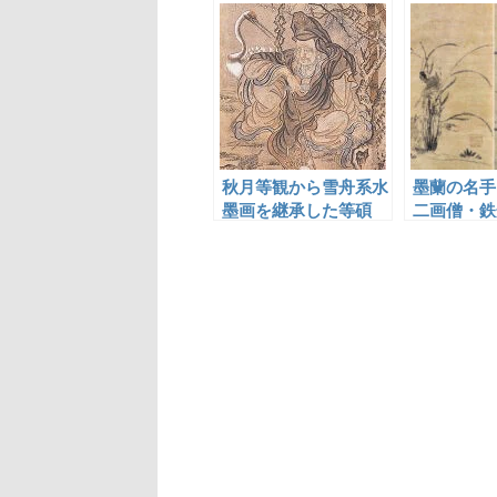
秋月等観から雪舟系水
墨蘭の名手
墨画を継承した等碩
二画僧・鉄