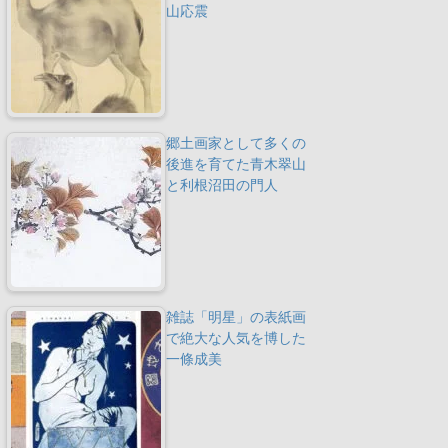
山応震
郷土画家として多くの
後進を育てた青木翠山
と利根沼田の門人
雑誌「明星」の表紙画
で絶大な人気を博した
一條成美