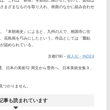
ば、これは「新様」を如拙に描かせたもので、如拙は
さまざまなものを取り入れ、画面のなかに組み合わせ
。『本朝画史』によると、九州の人で、相国寺に住
、花鳥画を巧みにしたという。作品としては「瓢鮎
が認められている。
京都(19)－
画人伝・INDEX
選、日本の美術12 周文から雪舟へ、日本美術全集９、
クトが見つかりません。
記事も読まれています