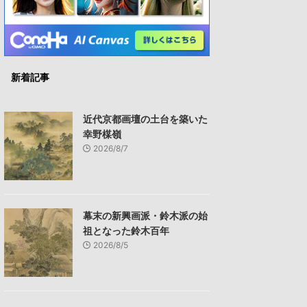
新着記事
近代京都画壇の土台を築いた
幸野楳嶺
2026/8/7
幕末の新興画派・鈴木派の始
祖となった鈴木百年
2026/8/5