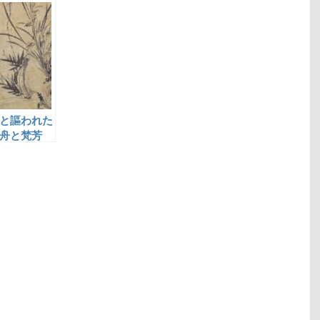
と謳われた
舟と梵芳