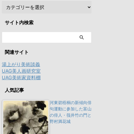
サイト内検索
関連サイト
湯上がり美術談義
UAG美人画研究室
UAG美術家資料棚
人気記事
河東碧梧桐の新傾向俳
句運動に参加した富山
の俳人・筏井竹の門と
野村満花城