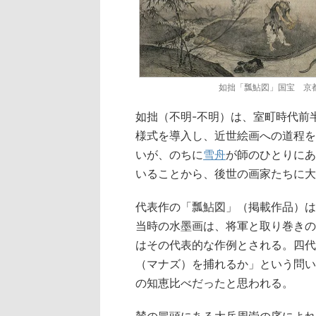
如拙「瓢鮎図」国宝 京
如拙（不明-不明）は、室町時代前
様式を導入し、近世絵画への道程を
いが、のちに
雪舟
が師のひとりにあ
いることから、後世の画家たちに大
代表作の「瓢鮎図」（掲載作品）は
当時の水墨画は、将軍と取り巻きの
はその代表的な作例とされる。四代
（マナズ）を捕れるか」という問い
の知恵比べだったと思われる。