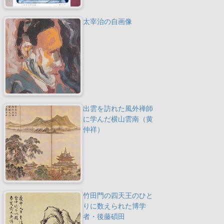
太宰治の自画像
出雲を訪れた風外禅師
に学んだ横山雲南（黄
仲祥）
竹田門の四天王のひと
りに数えられた博学
者・後藤碩田