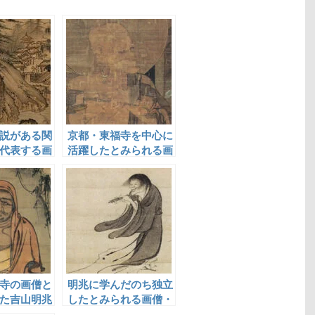
説がある関
京都・東福寺を中心に
代表する画
活躍したとみられる画
僧・良全
寺の画僧と
明兆に学んだのち独立
た吉山明兆
したとみられる画僧・
霊彩