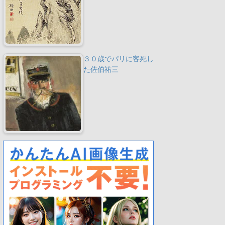
３０歳でパリに客死し
た佐伯祐三