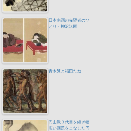
日本南画の先駆者のひ
とり・柳沢淇園
青木繁と福田たね
円山派３代目を継ぎ幅
広い画題をこなした円