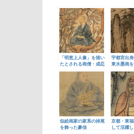
「明恵上人像」を描い
宇都宮出身
たとされる画僧・成忍
東水墨画を
僧・祥啓
似絵画家の家系の掉尾
京都・東福
を飾った豪信
して活躍し