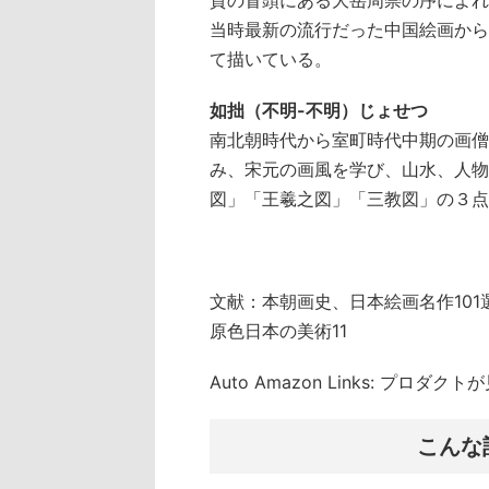
賛の冒頭にある大岳周崇の序によれ
当時最新の流行だった中国絵画から
て描いている。
如拙（不明-不明）じょせつ
南北朝時代から室町時代中期の画僧
み、宋元の画風を学び、山水、人物
図」「王羲之図」「三教図」の３点
文献：本朝画史、日本絵画名作101
原色日本の美術11
Auto Amazon Links: プロダ
こんな