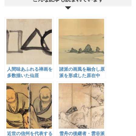
人間味あふれる禅画を
諸派の画風を融合し原
多数描いた仙厓
派を形成した原在中
近世の信州を代表する
雪舟の後継者・雲谷派