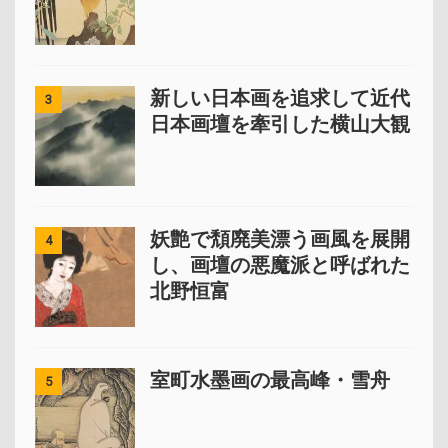
新しい日本画を追求して近代
3
日本画壇を牽引した横山大観
妖艶で頽廃美漂う画風を展開
4
し、画壇の悪魔派と呼ばれた
北野恒富
室町水墨画の最高峰・雪舟
5