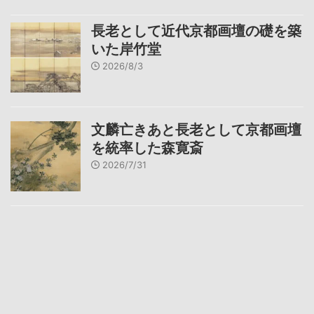
長老として近代京都画壇の礎を築
いた岸竹堂
2026/8/3
文麟亡きあと長老として京都画壇
を統率した森寛斎
2026/7/31