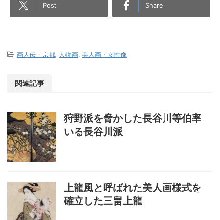
Post
Share
-
画人伝・京都
,
人物画
,
美人画・女性像
関連記事
狩野派を脅かした長谷川等伯率
いる長谷川派
上龍風と呼ばれた美人画様式を
確立した三畠上龍