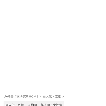
UAG美術家研究所HOME
>
画人伝・京都
>
画人伝・京都
人物画
美人画・女性像