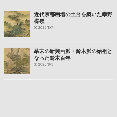
近代京都画壇の土台を築いた幸野
楳嶺
2026/8/7
幕末の新興画派・鈴木派の始祖と
なった鈴木百年
2026/8/5