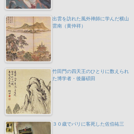
出雲を訪れた風外禅師に学んだ横山
雲南（黄仲祥）
竹田門の四天王のひとりに数えられ
た博学者・後藤碩田
３０歳でパリに客死した佐伯祐三