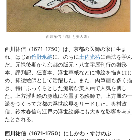
西川祐信「時計と美人図」
西川祐信（1671-1750）は、京都の医師の家に生ま
れ、はじめ
狩野永納
に、のちに
土佐光祐
に画法を学ん
だ。元禄後期から京都の版元・八文字屋刊行の雛形
本、評判記、狂言本、浮世草紙などに挿絵を描きはじ
め、挿絵絵師として活躍した。また、肉筆画も多く描
き、特にふっくらとした流麗な美人画で人気を博し
た。上方浮世絵の源流に位置する絵師で、上方風の一
派をつくって京都の浮世絵界をリードした。奥村政
信、鈴木春信ら江戸の浮世絵師にも大きな影響を与え
たとされる。
西川祐信（1671-1750）にしかわ・すけのぶ