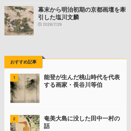
幕末から明治初期の京都画壇を牽
引した塩川文麟
2026/7/29
おすすめ記事
能登が生んだ桃山時代を代表
1
する画家・長谷川等伯
奄美大島に没した田中一村の
2
話