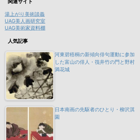
関連サイト
湯上がり美術談義
UAG美人画研究室
UAG美術家資料棚
人気記事
河東碧梧桐の新傾向俳句運動に参加
した富山の俳人・筏井竹の門と野村
満花城
日本南画の先駆者のひとり・柳沢淇
園