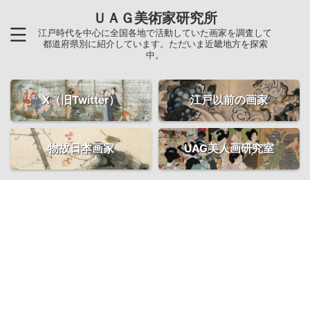
ＵＡＧ美術家研究所
江戸時代を中心に全国各地で活動していた画家を調査して
都道府県別に紹介しています。ただいま近畿地方を探索
中。
X（旧Twitter）
江戸以前の画家
物故日本画家
UAG美人画研究室