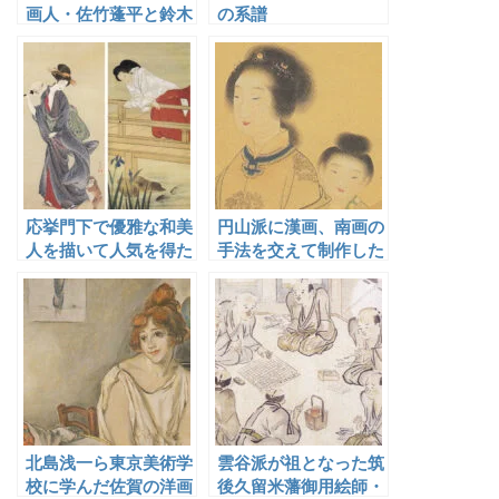
画人・佐竹蓬平と鈴木
の系譜
芙蓉
応挙門下で優雅な和美
円山派に漢画、南画の
人を描いて人気を得た
手法を交えて制作した
山口素絢
土岐済美
北島浅一ら東京美術学
雲谷派が祖となった筑
校に学んだ佐賀の洋画
後久留米藩御用絵師・