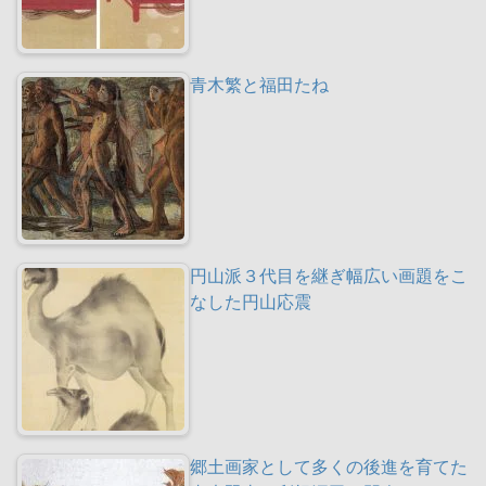
青木繁と福田たね
円山派３代目を継ぎ幅広い画題をこ
なした円山応震
郷土画家として多くの後進を育てた