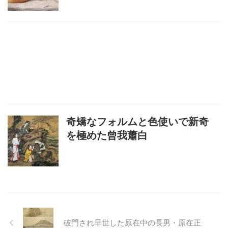
奇矯なフォルムと色使いで新奇
を極めた曾我蕭白
破門され早世した原在中の長男・原在正