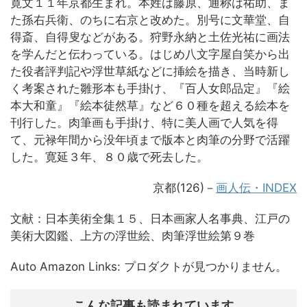
寛文１１年京都生まれ。本姓は藤原、通称は祐助、ま
た孫右兵衛、のちに右京と改めた。別号に文華堂、自
得斎、自得叟などがある。狩野永納と土佐光祐に画法
を学んだと伝わっている。はじめ八文字屋自笑から出
た役者評判記や浮世草紙などに挿絵を描き、当時新し
く考案された雛形本も手掛け、『百人女郎品定』『絵
本大和童』『絵本徒然草』など６０種を超える絵本を
刊行した。肉筆画も手掛け、特に美人画で人気を得
て、元禄年間から没年頃まで版本と肉筆の分野で活躍
した。寛延３年、８０歳で死去した。
京都(126)－
画人伝・INDEX
文献：日本美術全集１５、日本画家人名事典、江戸の
美術大図鑑、上方の浮世絵、肉筆浮世絵第９巻
Auto Amazon Links: プロダクトが見つかりません。
こんな記事も読まれています