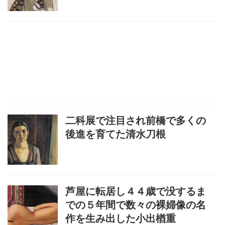
二科展で注目され前橋で多くの
後進を育てた清水刀根
芦屋に転居し４４歳で没するま
での５年間で数々の裸婦像の名
作を生み出した小出楢重