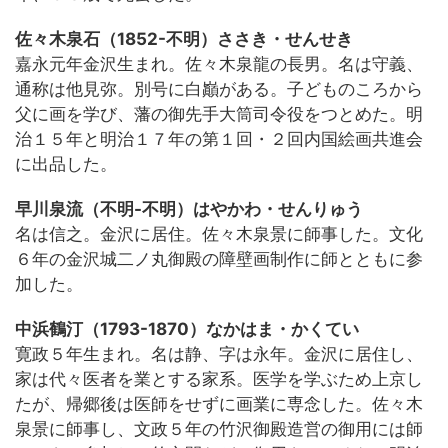
佐々木泉石（1852-不明）ささき・せんせき
嘉永元年金沢生まれ。佐々木泉龍の長男。名は守義、
通称は他見弥。別号に白巓がある。子どものころから
父に画を学び、藩の御先手大筒司令役をつとめた。明
治１５年と明治１７年の第１回・２回内国絵画共進会
に出品した。
早川泉流（不明-不明）はやかわ・せんりゅう
名は信之。金沢に居住。佐々木泉景に師事した。文化
６年の金沢城二ノ丸御殿の障壁画制作に師とともに参
加した。
中浜鶴汀（1793-1870）なかはま・かくてい
寛政５年生まれ。名は静、字は永年。金沢に居住し、
家は代々医者を業とする家系。医学を学ぶため上京し
たが、帰郷後は医師をせずに画業に専念した。佐々木
泉景に師事し、文政５年の竹沢御殿造営の御用には師