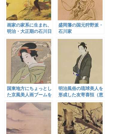
画家の家系に生まれ、
盛岡藩の国元狩野派・
明治・大正期の石川日
石川家
本画壇で重鎮として活
躍した中浜松香
国東地方にちょっとし
明治風俗の琉球美人を
た京風美人画ブームを
形成した友寄喜恒（恵
もたらした吉原真龍
克昌）