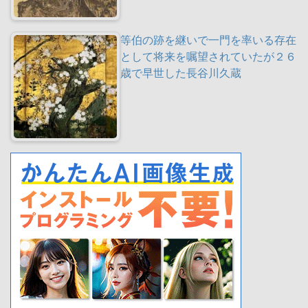
等伯の跡を継いで一門を率いる存在
として将来を嘱望されていたが２６
歳で早世した長谷川久蔵