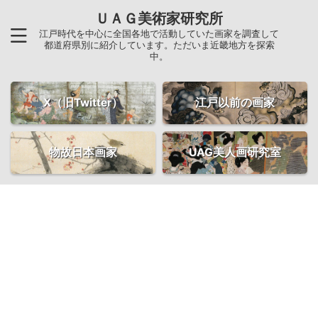
ＵＡＧ美術家研究所
江戸時代を中心に全国各地で活動していた画家を調査して
都道府県別に紹介しています。ただいま近畿地方を探索
中。
X（旧Twitter）
江戸以前の画家
物故日本画家
UAG美人画研究室