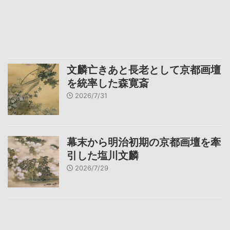
文麟亡きあと長老として京都画壇
を統率した森寛斎
2026/7/31
幕末から明治初期の京都画壇を牽
引した塩川文麟
2026/7/29