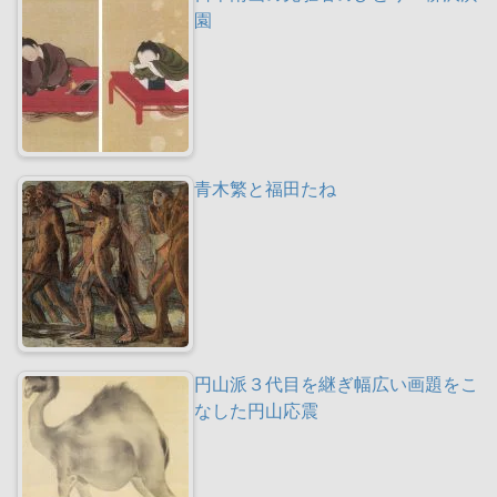
園
青木繁と福田たね
円山派３代目を継ぎ幅広い画題をこ
なした円山応震