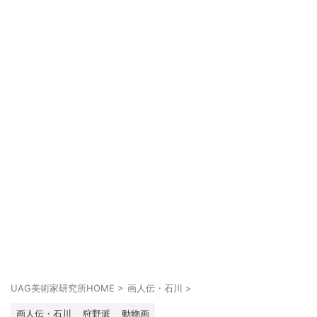
UAG美術家研究所HOME
>
画人伝・石川
>
画人伝・石川
狩野派
動物画