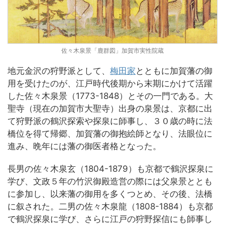
佐々木泉景「鹿群図」加賀市実性院蔵
地元金沢の狩野派として、
梅田家
とともに加賀藩の御
用を受けたのが、江戸時代後期から末期にかけて活躍
した佐々木泉景（1773-1848）とその一門である。大
聖寺（現在の加賀市大聖寺）出身の泉景は、京都に出
て狩野派の鶴沢探索や探泉に師事し、３０歳の時に法
橋位を得て帰郷、加賀藩の御抱絵師となり、法眼位に
進み、晩年には藩の御医者格となった。
長男の佐々木泉玄（1804-1879）も京都で鶴沢探泉に
学び、文政５年の竹沢御殿造営の際には父泉景ととも
に参加し、以来藩の御用を多くつとめ、その後、法橋
に叙された。二男の佐々木泉龍（1808-1884）も京都
で鶴沢探泉に学び、さらに江戸の狩野探信にも師事し