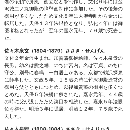
藩の依頼で屏風、衝立などを制作し、文化６年には金
沢城二ノ丸御殿の障壁画制作に参加した。その後藩の
御用が多くなったため文化８年に大聖寺町から金沢に
転居した。天保１３年法眼位となり、弘化４年には御
医者格となったが、翌年の嘉永元年、７６歳で死去し
た。
佐々木泉玄（1804-1879）ささき・せんげん
文化２年金沢生まれ。加賀藩御抱絵師。佐々木泉景の
長男。幼名は愛之輔、のちに宮内。名は守貞、のちに
守公。別号に春鳴、一白居士がある。京都で鶴沢探泉
に師事した。文政５年、１８歳の時に竹沢御殿造営の
御用を父とともにつとめ、以後加賀藩の御用を多くつ
とめた。天保５年法橋に叙された。嘉永元年、４４歳
の時に父が没したため跡目を相続した。嘉永５年法眼
位を得た。明治３年に隠居。明治１２年、７５歳で死
去した。
佐々木泉龍（1808-1884）ささき・せんりゅう