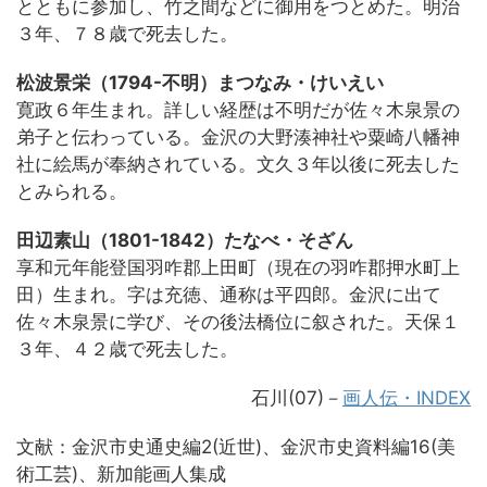
とともに参加し、竹之間などに御用をつとめた。明治
３年、７８歳で死去した。
松波景栄（1794-不明）まつなみ・けいえい
寛政６年生まれ。詳しい経歴は不明だが佐々木泉景の
弟子と伝わっている。金沢の大野湊神社や粟崎八幡神
社に絵馬が奉納されている。文久３年以後に死去した
とみられる。
田辺素山（1801-1842）たなべ・そざん
享和元年能登国羽咋郡上田町（現在の羽咋郡押水町上
田）生まれ。字は充徳、通称は平四郎。金沢に出て
佐々木泉景に学び、その後法橋位に叙された。天保１
３年、４２歳で死去した。
石川(07)－
画人伝・INDEX
文献：金沢市史通史編2(近世)、金沢市史資料編16(美
術工芸)、新加能画人集成