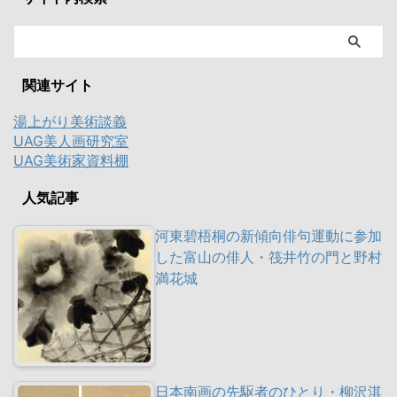
関連サイト
湯上がり美術談義
UAG美人画研究室
UAG美術家資料棚
人気記事
河東碧梧桐の新傾向俳句運動に参加
した富山の俳人・筏井竹の門と野村
満花城
日本南画の先駆者のひとり・柳沢淇