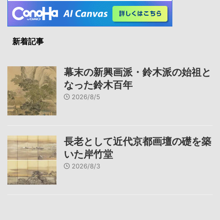
新着記事
幕末の新興画派・鈴木派の始祖と
なった鈴木百年
2026/8/5
長老として近代京都画壇の礎を築
いた岸竹堂
2026/8/3