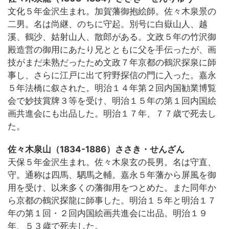
文化５年金沢生まれ。加賀藩御抱絵師。佐々木泉景の
二男。名は尚継、のちに守起。別号に白嶽山人、越
溪、鶴沙、姑射山人、散郎がある。文政５年の竹沢御
殿造営の御用にあたり兄とともに父を手伝ったが、画
技がまだ未熟だったため文政７年京都の鶴沢探泉に師
事し、さらに江戸に出て狩野探信の門に入った。嘉永
５年法橋に叙された。明治１４年第２回内国勧業博覧
会で妙技賞牌３等を受け、明治１５年の第１回内国絵
画共進会にも出品した。明治１７年、７７歳で死去し
た。
佐々木泉山（1834-1886）ささき・せんざん
天保５年金沢生まれ。佐々木泉玄の長男。名は守直、
守。通称は四馬、駟馬之輔。嘉永５年藩から屏風を御
用を受け、以来多くの藩御用をつとめた。また同年か
ら京都の鶴沢探龍に師事した。明治１５年と明治１７
年の第１回・２回内国絵画共進会に出品。明治１９
年、５３歳で死去した。