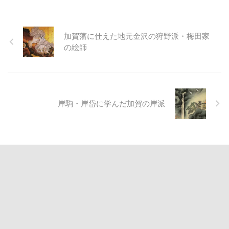
加賀藩に仕えた地元金沢の狩野派・梅田家
の絵師
岸駒・岸岱に学んだ加賀の岸派