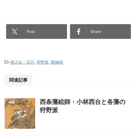
Post
Share
-
画人伝・石川
,
狩野派
,
動物画
関連記事
西条藩絵師・小林西台と各藩の
狩野派