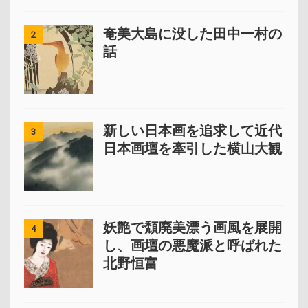
奄美大島に没した田中一村の
2
話
新しい日本画を追求して近代
3
日本画壇を牽引した横山大観
妖艶で頽廃美漂う画風を展開
4
し、画壇の悪魔派と呼ばれた
北野恒富