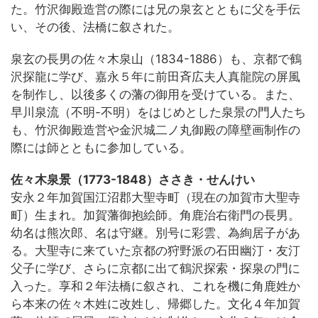
た。竹沢御殿造営の際には兄の泉玄とともに父を手伝
い、その後、法橋に叙された。
泉玄の長男の佐々木泉山（1834-1886）も、京都で鶴
沢探龍に学び、嘉永５年に前田斉広夫人真龍院の屏風
を制作し、以後多くの藩の御用を受けている。また、
早川泉流（不明-不明）をはじめとした泉景の門人たち
も、竹沢御殿造営や金沢城二ノ丸御殿の障壁画制作の
際には師とともに参加している。
佐々木泉景（1773-1848）ささき・せんけい
安永２年加賀国江沼郡大聖寺町（現在の加賀市大聖寺
町）生まれ。加賀藩御抱絵師。角鹿治右衛門の長男。
幼名は熊次郎、名は守継。別号に彩雲、為絢居子があ
る。大聖寺に来ていた京都の狩野派の石田幽汀・友汀
父子に学び、さらに京都に出て鶴沢探索・探泉の門に
入った。享和２年法橋に叙され、これを機に角鹿姓か
ら本来の佐々木姓に改姓し、帰郷した。文化４年加賀