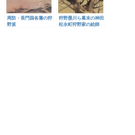
周防・長門国各藩の狩
狩野墨川ら幕末の神田
野派
松永町狩野家の絵師