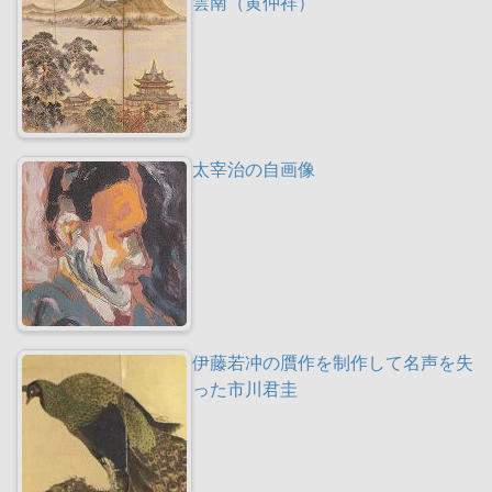
雲南（黄仲祥）
太宰治の自画像
伊藤若冲の贋作を制作して名声を失
った市川君圭