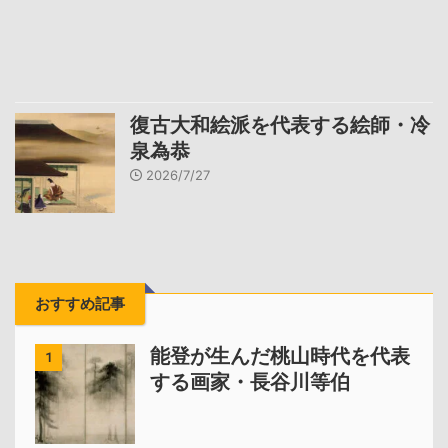
復古大和絵派を代表する絵師・冷
泉為恭
2026/7/27
おすすめ記事
能登が生んだ桃山時代を代表
1
する画家・長谷川等伯