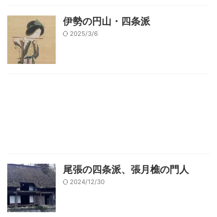
伊勢の円山・四条派
2025/3/6
尾張の四条派、張月樵の門人
2024/12/30