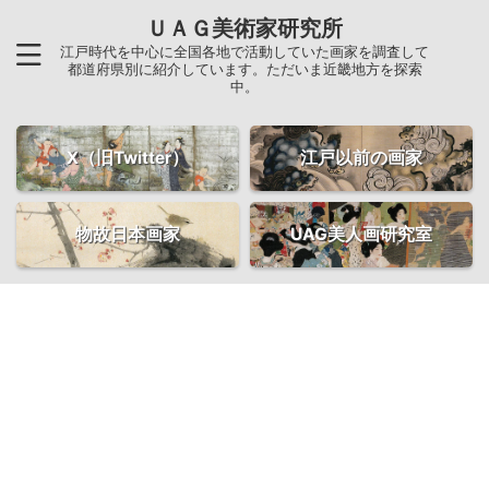
ＵＡＧ美術家研究所
江戸時代を中心に全国各地で活動していた画家を調査して
都道府県別に紹介しています。ただいま近畿地方を探索
中。
X（旧Twitter）
江戸以前の画家
物故日本画家
UAG美人画研究室