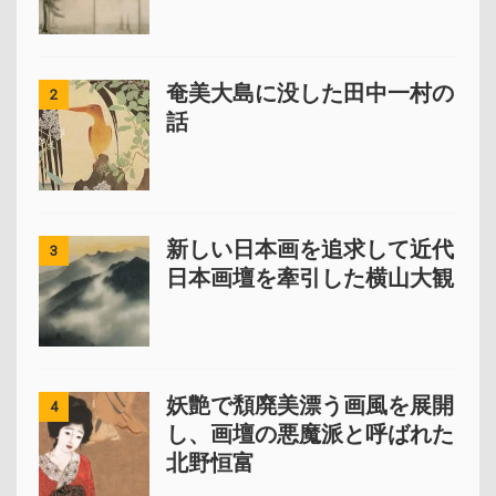
奄美大島に没した田中一村の
2
話
新しい日本画を追求して近代
3
日本画壇を牽引した横山大観
妖艶で頽廃美漂う画風を展開
4
し、画壇の悪魔派と呼ばれた
北野恒富