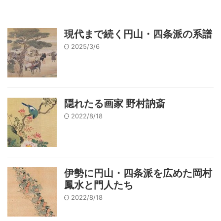
現代まで続く円山・四条派の系譜
2025/3/6
隠れたる画家 野村訥斎
2022/8/18
伊勢に円山・四条派を広めた岡村
鳳水と門人たち
2022/8/18