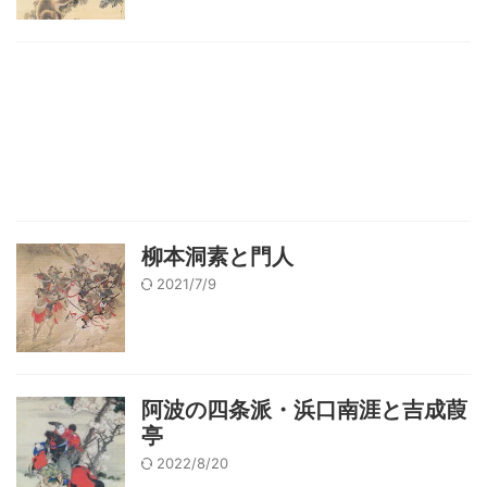
柳本洞素と門人
2021/7/9
阿波の四条派・浜口南涯と吉成葭
亭
2022/8/20