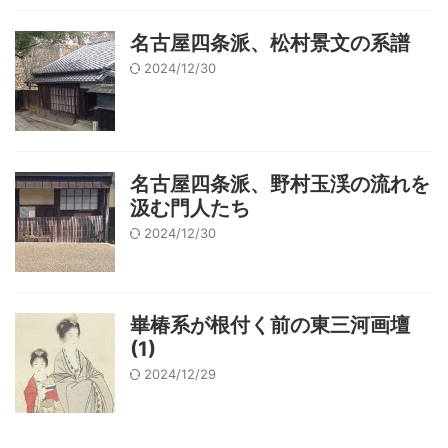
名古屋四条派、松村景文の系譜
2024/12/30
名古屋四条派、野村玉渓の流れを
汲む門人たち
2024/12/30
崋椿系が根付く前の東三河画壇
(1)
2024/12/29