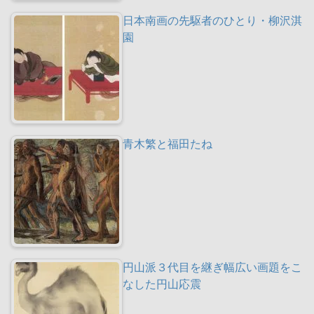
日本南画の先駆者のひとり・柳沢淇
園
青木繁と福田たね
円山派３代目を継ぎ幅広い画題をこ
なした円山応震