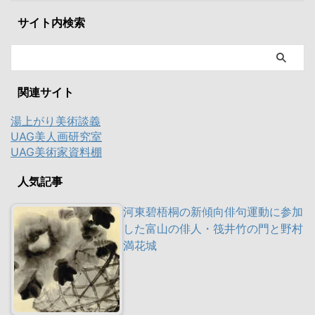
サイト内検索
関連サイト
湯上がり美術談義
UAG美人画研究室
UAG美術家資料棚
人気記事
河東碧梧桐の新傾向俳句運動に参加
した富山の俳人・筏井竹の門と野村
満花城