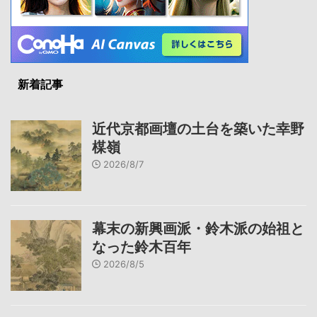
新着記事
近代京都画壇の土台を築いた幸野
楳嶺
2026/8/7
幕末の新興画派・鈴木派の始祖と
なった鈴木百年
2026/8/5