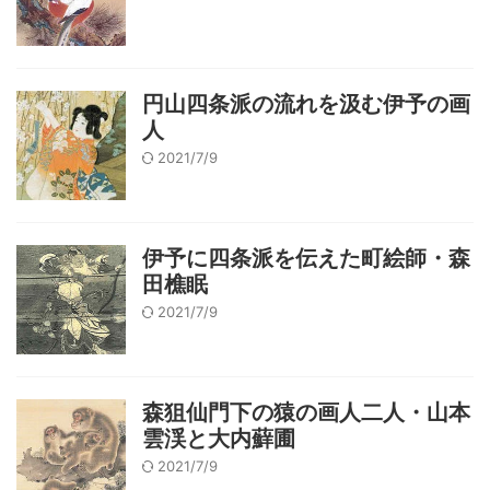
円山四条派の流れを汲む伊予の画
人
2021/7/9
伊予に四条派を伝えた町絵師・森
田樵眠
2021/7/9
森狙仙門下の猿の画人二人・山本
雲渓と大内蘚圃
2021/7/9