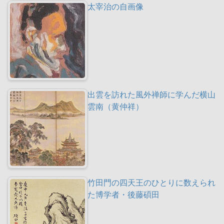
太宰治の自画像
出雲を訪れた風外禅師に学んだ横山
雲南（黄仲祥）
竹田門の四天王のひとりに数えられ
た博学者・後藤碩田