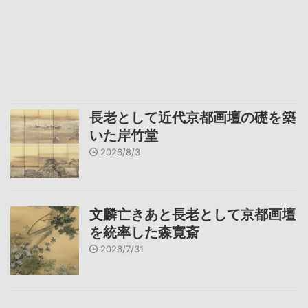
長老として近代京都画壇の礎を築
いた岸竹堂
2026/8/3
文麟亡きあと長老として京都画壇
を統率した森寛斎
2026/7/31