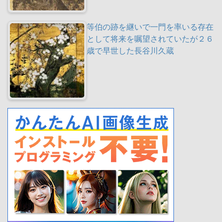
等伯の跡を継いで一門を率いる存在
として将来を嘱望されていたが２６
歳で早世した長谷川久蔵