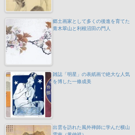
郷土画家として多くの後進を育てた
青木翠山と利根沼田の門人
雑誌「明星」の表紙画で絶大な人気
を博した一條成美
出雲を訪れた風外禅師に学んだ横山
雲南（黄仲祥）