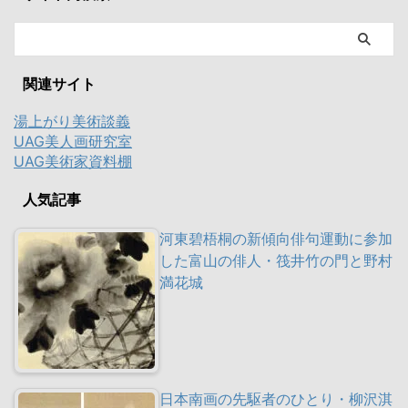
関連サイト
湯上がり美術談義
UAG美人画研究室
UAG美術家資料棚
人気記事
河東碧梧桐の新傾向俳句運動に参加
した富山の俳人・筏井竹の門と野村
満花城
日本南画の先駆者のひとり・柳沢淇