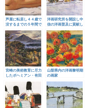
芦屋に転居し４４歳で
洋画研究所を開設し中
没するまでの５年間で
信の洋画普及に貢献し
数々の裸婦像の名作を
た宮坂勝
生み出した小出楢重
宮崎の美術教育に尽力
山梨県内の洋画黎明期
したボヘミアン・有田
の画家
四郎