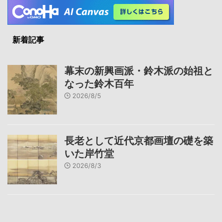
新着記事
幕末の新興画派・鈴木派の始祖と
なった鈴木百年
2026/8/5
長老として近代京都画壇の礎を築
いた岸竹堂
2026/8/3