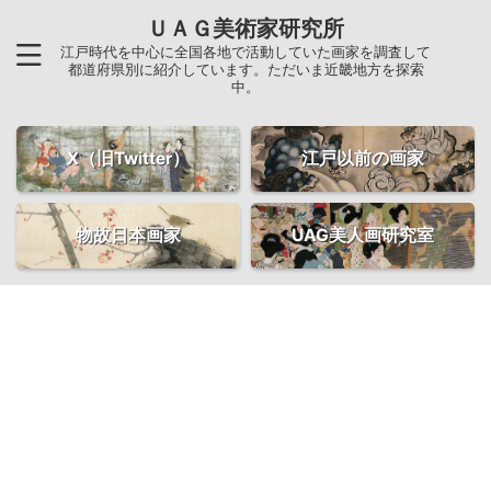
ＵＡＧ美術家研究所
江戸時代を中心に全国各地で活動していた画家を調査して
都道府県別に紹介しています。ただいま近畿地方を探索
中。
X（旧Twitter）
江戸以前の画家
物故日本画家
UAG美人画研究室