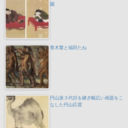
園
青木繁と福田たね
円山派３代目を継ぎ幅広い画題をこ
なした円山応震