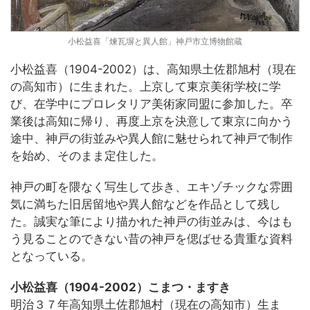
小松益喜「煉瓦塀と異人館」神戸市立博物館蔵
小松益喜（1904-2002）は、高知県土佐郡旭村（現在
の高知市）に生まれた。上京して東京美術学校に学
び、在学中にプロレタリア美術家同盟に参加した。卒
業後は高知に帰り、再度上京を決意して東京に向かう
途中、神戸の街並みや異人館に魅せられて神戸で制作
を始め、そのまま定住した。
神戸の町を隈なく写生して歩き、エキゾチックな雰囲
気に満ちた旧居留地や異人館などを作品として残し
た。誠実な筆により描かれた神戸の街並みは、今はも
う見ることのできない昔の神戸を偲ばせる貴重な資料
となっている。
小松益喜（1904-2002）こまつ・ますき
明治３７年高知県土佐郡旭村（現在の高知市）生ま