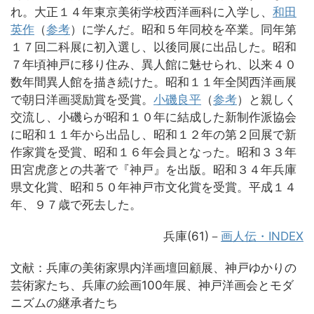
れ。大正１４年東京美術学校西洋画科に入学し、
和田
英作
（
参考
）に学んだ。昭和５年同校を卒業。同年第
１７回二科展に初入選し、以後同展に出品した。昭和
７年頃神戸に移り住み、異人館に魅せられ、以来４０
数年間異人館を描き続けた。昭和１１年全関西洋画展
で朝日洋画奨励賞を受賞。
小磯良平
（
参考
）と親しく
交流し、小磯らが昭和１０年に結成した新制作派協会
に昭和１１年から出品し、昭和１２年の第２回展で新
作家賞を受賞、昭和１６年会員となった。昭和３３年
田宮虎彦との共著で『神戸』を出版。昭和３４年兵庫
県文化賞、昭和５０年神戸市文化賞を受賞。平成１４
年、９７歳で死去した。
兵庫(61)－
画人伝・INDEX
文献：兵庫の美術家県内洋画壇回顧展、神戸ゆかりの
芸術家たち、兵庫の絵画100年展、神戸洋画会とモダ
ニズムの継承者たち