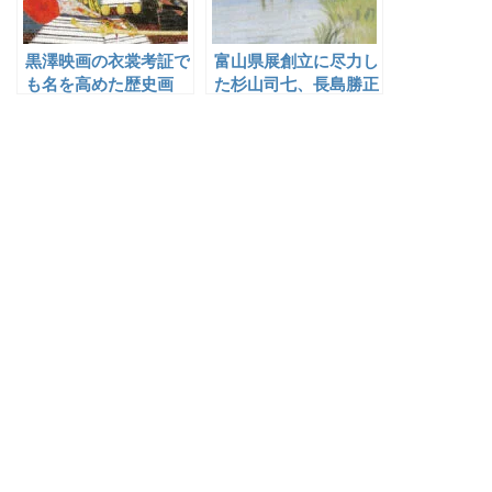
黒澤映画の衣裳考証で
富山県展創立に尽力し
も名を高めた歴史画
た杉山司七、長島勝正
家・江崎孝坪