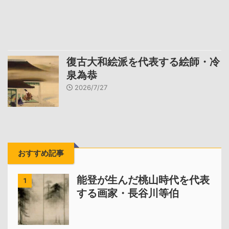
復古大和絵派を代表する絵師・冷
泉為恭
2026/7/27
おすすめ記事
能登が生んだ桃山時代を代表
1
する画家・長谷川等伯