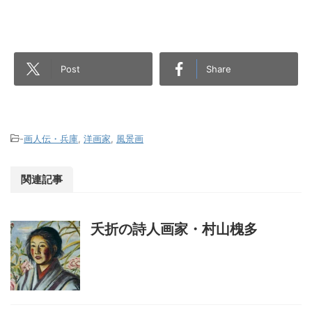
Post
Share
-
画人伝・兵庫
,
洋画家
,
風景画
関連記事
夭折の詩人画家・村山槐多