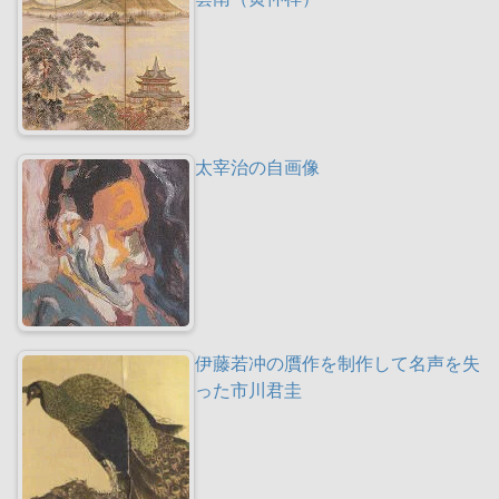
太宰治の自画像
伊藤若冲の贋作を制作して名声を失
った市川君圭