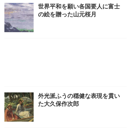
世界平和を願い各国要人に富士
の絵を贈った山元桜月
外光派ふうの穏健な表現を貫い
た大久保作次郎