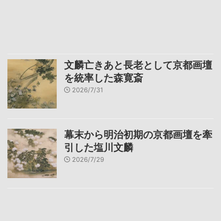
文麟亡きあと長老として京都画壇
を統率した森寛斎
2026/7/31
幕末から明治初期の京都画壇を牽
引した塩川文麟
2026/7/29