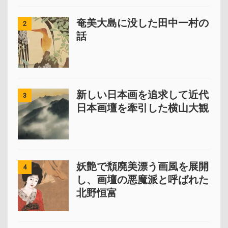
奄美大島に没した田中一村の
2
話
新しい日本画を追求して近代
3
日本画壇を牽引した横山大観
妖艶で頽廃美漂う画風を展開
4
し、画壇の悪魔派と呼ばれた
北野恒富