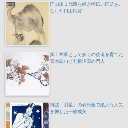
円山派３代目を継ぎ幅広い画題をこ
なした円山応震
郷土画家として多くの後進を育てた
青木翠山と利根沼田の門人
雑誌「明星」の表紙画で絶大な人気
を博した一條成美