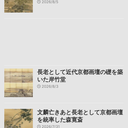
2026/8/5
長老として近代京都画壇の礎を築
いた岸竹堂
2026/8/3
文麟亡きあと長老として京都画壇
を統率した森寛斎
2026/7/31