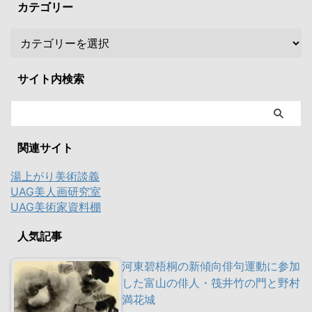
カテゴリー
サイト内検索
関連サイト
湯上がり美術談義
UAG美人画研究室
UAG美術家資料棚
人気記事
河東碧梧桐の新傾向俳句運動に参加
した富山の俳人・筏井竹の門と野村
満花城