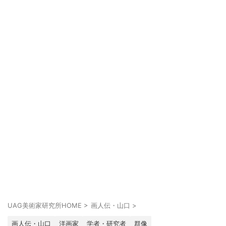
UAG美術家研究所HOME
>
画人伝・山口
>
画人伝・山口
洋画家
学者・研究者
群像