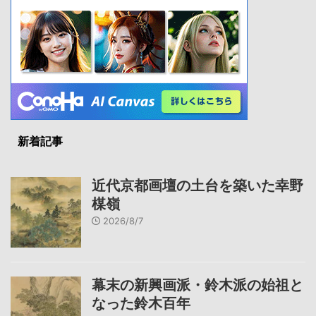
新着記事
近代京都画壇の土台を築いた幸野
楳嶺
2026/8/7
幕末の新興画派・鈴木派の始祖と
なった鈴木百年