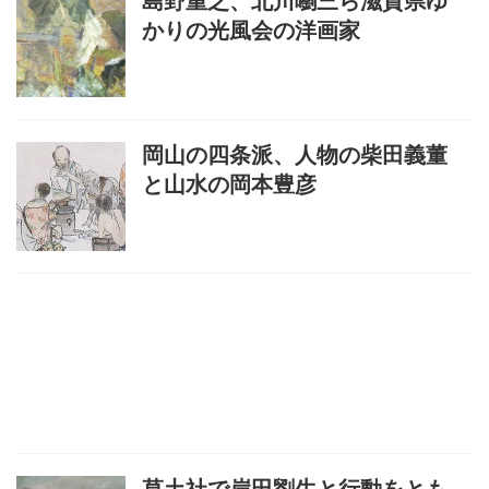
島野重之、北川嚠三ら滋賀県ゆ
かりの光風会の洋画家
岡山の四条派、人物の柴田義董
と山水の岡本豊彦
草土社で岸田劉生と行動をとも