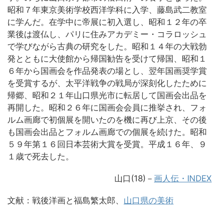
昭和７年東京美術学校西洋学科に入学、藤島武二教室
に学んだ。在学中に帝展に初入選し、昭和１２年の卒
業後は渡仏し、パリに住みアカデミー・コラロッシュ
で学びながら古典の研究をした。昭和１４年の大戦勃
発とともに大使館から帰国勧告を受けて帰国、昭和１
６年から国画会を作品発表の場とし、翌年国画奨学賞
を受賞するが、太平洋戦争の戦局が深刻化したために
帰郷、昭和２１年山口県光市に転居して国画会出品を
再開した。昭和２６年に国画会会員に推挙され、フォ
ルム画廊で初個展を開いたのを機に再び上京、その後
も国画会出品とフォルム画廊での個展を続けた。昭和
５９年第１６回日本芸術大賞を受賞。平成１６年、９
１歳で死去した。
山口(18)－
画人伝・INDEX
文献：戦後洋画と福島繁太郎、
山口県の美術