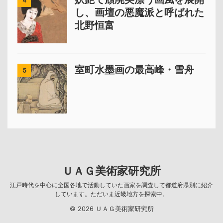
4
し、画壇の悪魔派と呼ばれた
北野恒富
室町水墨画の最高峰・雪舟
5
ＵＡＧ美術家研究所
江戸時代を中心に全国各地で活動していた画家を調査して都道府県別に紹介
しています。ただいま近畿地方を探索中。
© 2026 ＵＡＧ美術家研究所