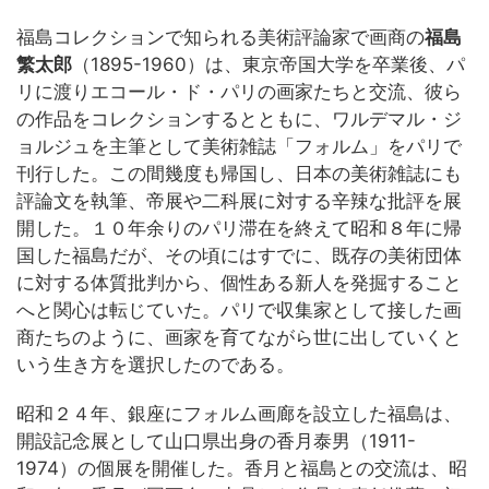
福島コレクションで知られる美術評論家で画商の
福島
繁太郎
（1895-1960）は、東京帝国大学を卒業後、パ
リに渡りエコール・ド・パリの画家たちと交流、彼ら
の作品をコレクションするとともに、ワルデマル・ジ
ョルジュを主筆として美術雑誌「フォルム」をパリで
刊行した。この間幾度も帰国し、日本の美術雑誌にも
評論文を執筆、帝展や二科展に対する辛辣な批評を展
開した。１０年余りのパリ滞在を終えて昭和８年に帰
国した福島だが、その頃にはすでに、既存の美術団体
に対する体質批判から、個性ある新人を発掘すること
へと関心は転じていた。パリで収集家として接した画
商たちのように、画家を育てながら世に出していくと
いう生き方を選択したのである。
昭和２４年、銀座にフォルム画廊を設立した福島は、
開設記念展として山口県出身の香月泰男（1911-
1974）の個展を開催した。香月と福島との交流は、昭