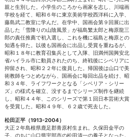
親と生別した。小学生のころから画家を志し、川端画
学校を経て、昭和６年に東京美術学校西洋科に入学、
藤島武二教室に学んだ。在学中、国画会第９回展に出
品した「雪降りの山陰風景」が福島繁太郎と梅原龍三
郎の責任推薦で初入選し、これを機に福島と梅原との
知遇を得た。以後も国画会に出品し受賞を重ねるが、
昭和１８年に教育召集兵として入隊、旧満州国興安北
省ハイラル市に動員されたのち、終戦後にシベリアに
抑留され、昭和２２年に復員した。帰国後は山口で美
術教師をつとめながら、国画会に毎回出品を続け、昭
和３４年、ライフワークとなる「シベリア・シリー
ズ」の様式を確立、没するまでシリーズ制作を継続
し、昭和４４年、このシリーズで第１回日本芸術大賞
を受賞した。昭和４９年、６２歳で死去した。
松田正平（1913-2004）
大正２年島根県鹿足郡青原村生まれ。久保田金平の
子。のちに山口県宇部市の松田清一の養子となった。