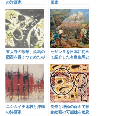
の洋画家
画家
東大寺の散華、絵馬の
セザンヌを日本に初め
図案を長くつとめた杉
て紹介した有島生馬と
本健吉
二科会の発足
ニシムイ美術村と沖縄
制作と理論の両面で抽
の洋画家
象絵画の可能姓を追及