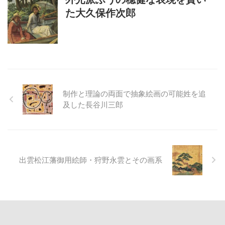
た大久保作次郎
制作と理論の両面で抽象絵画の可能姓を追
及した長谷川三郎
出雲松江藩御用絵師・狩野永雲とその画系