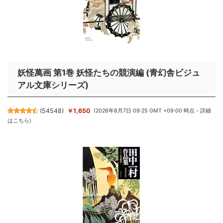
妖怪萬画 第1巻 妖怪たちの競演編 (青幻舎ビジュ
アル文庫シリーズ)
(
54548
)
￥1,650
(2026年8月7日 09:25 GMT +09:00 時点 -
詳細
はこちら
)