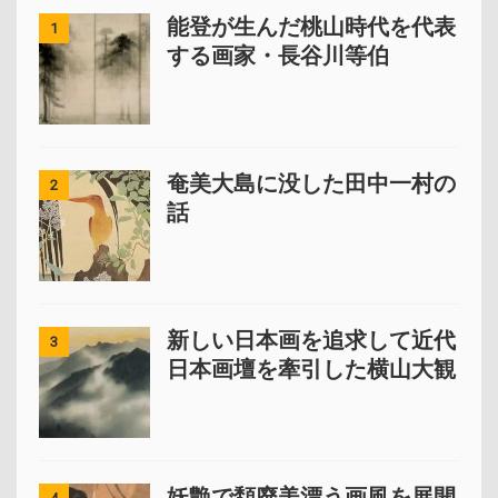
能登が生んだ桃山時代を代表
1
する画家・長谷川等伯
奄美大島に没した田中一村の
2
話
新しい日本画を追求して近代
3
日本画壇を牽引した横山大観
妖艶で頽廃美漂う画風を展開