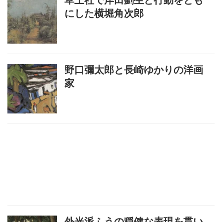
にした横堀角次郎
野口彌太郎と長崎ゆかりの洋画
家
外光派ふうの穏健な表現を貫い