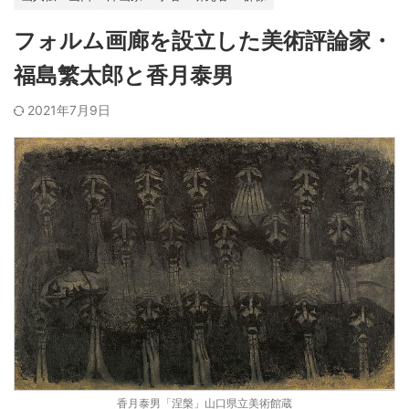
フォルム画廊を設立した美術評論家・
福島繁太郎と香月泰男
2021年7月9日
香月泰男「涅槃」山口県立美術館蔵