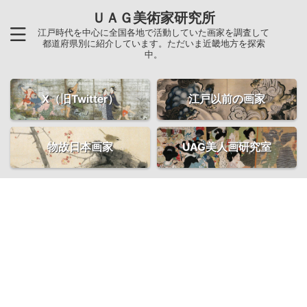
ＵＡＧ美術家研究所
江戸時代を中心に全国各地で活動していた画家を調査して
都道府県別に紹介しています。ただいま近畿地方を探索
中。
X（旧Twitter）
江戸以前の画家
物故日本画家
UAG美人画研究室