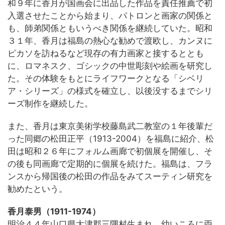
和９年に香月が国画会に出品した作品を責任推薦で初
入選させたことから始まり、パトロンと画家の関係と
も、師弟関係ともいうべき関係を継続していた。昭和
３１年、香月は福島の熱心な勧めで渡欧し、カンヌに
ピカソを訪ねるなど現存の有力画家と接するととも
に、ロマネスク、ゴシックの中世彫刻や絵画を研究し
た。その体験をもとにライフワークとなる「シベリ
ア・シリーズ」の様式を確立し、以後没するまでシリ
ーズ制作を継続した。
また、香月は東京美術学校藤島武二教室の１年後輩だ
った同郷の松田正平（1913-2004）を福島に紹介、松
田は昭和２６年にフォルム画廊で初個展を開催し、そ
の後も同画廊で定期的に個展を続けた。福島は、フラ
ンスから帰国後の松田の作品をみてスーティン研究を
勧めたという。
香月泰男（1911-1974）
明治４４年山口県大津郡三隅村生まれ。幼いころに両