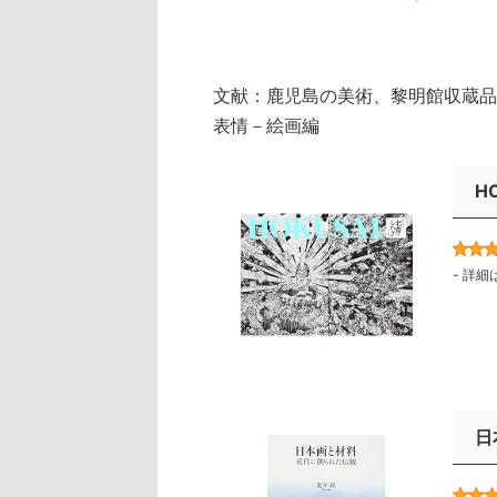
文献：鹿児島の美術、黎明館収蔵品
表情－絵画編
H
-
詳細
日