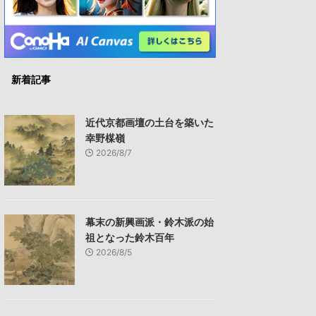
新着記事
近代京都画壇の土台を築いた
幸野楳嶺
2026/8/7
幕末の新興画派・鈴木派の始
祖となった鈴木百年
2026/8/5