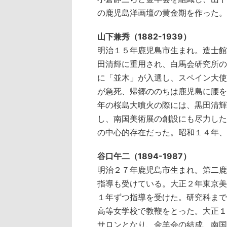
の鹿児島洋画壇の黄金期を作った。
山下兼秀（1882-1939）
明治１５年鹿児島市生まれ。造士館
田清輝に重用され、白馬会研究所の
に「並木」が入選し、スペイン大使
が急死、帰郷ののちは鹿児島に腰を
年の桜島大噴火の際には、黒田清輝
し、南国美術展の創設にも尽力した
の中心的存在だった。昭和１４年、
谷口午二（1894-1987）
明治２７年鹿児島市生まれ。第二鹿
指導も受けている。大正２年東京美
１年ずつ指導を受けた。研究科まで
高等女学校で教鞭をとった。大正１
サロンとなり、金羊会の結成、南国