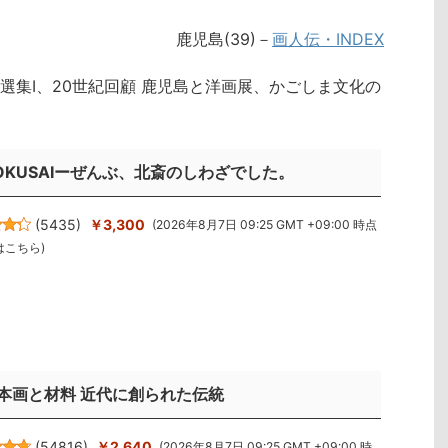
鹿児島(39)－
画人伝・INDEX
選集Ⅰ、20世紀回顧 鹿児島と洋画展、かごしま文化の
OKUSAIーぜんぶ、北斎のしわざでした。
(
5435
)
￥3,300
(2026年8月7日 09:25 GMT +09:00 時点
はこちら
)
本画と材料 近代に創られた伝統
(
54816
)
￥2,640
(2026年8月7日 09:25 GMT +09:00 時