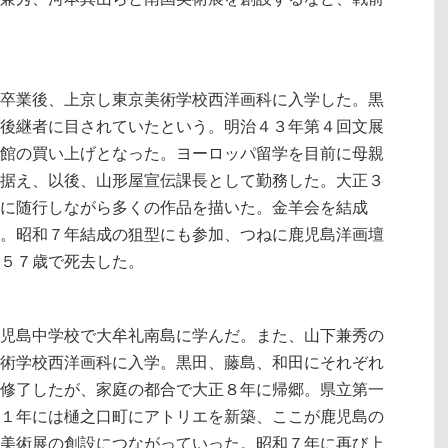
卒業後、上京し東京美術学校西洋画科に入学した。黒
後継者に目されていたという。明治４３年第４回文展
館の買い上げとなった。ヨーロッパ留学を目前に母親
据え、以後、山形屋宣伝課長として勤務した。大正３
に随行しながら多くの作品を描いた。金羊会を結成
。昭和７年結成の狙型にも参加、つねに鹿児島洋画壇
５７歳で死去した。
児島中学校で大牟礼南島に学んだ。また、山下兼秀の
術学校西洋画科に入学。黒田、藤島、和田にそれぞれ
修了したが、家庭の都合で大正８年に帰郷。県立第一
１年には樋之口町にアトリエを新築、ここが鹿児島の
美術展の創設につながっていった。昭和７年に再び上