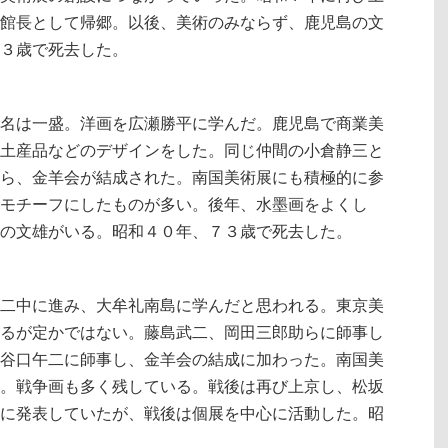
館長として帰郷。以後、美術のみならず、鹿児島の文
３歳で死去した。
名は一盛。洋画を広瀬勝平に学んだ。鹿児島で商業美
土産品などのデザインをした。同じ仲間の小倉静三と
ら、金羊会が結成された。南国美術展にも積極的に参
モチーフにしたものが多い。後年、水墨画をよくし
の文雄がいる。昭和４０年、７３歳で死去した。
二中に進み、大牟礼南島に学んだと思われる。東京美
るが定かではない。藤島武二、岡田三郎助らに師事し
谷口午二に師事し、金羊会の結成に加わった。南国美
。戦争画も多く残している。戦後は再び上京し、松坂
に発表していたが、戦後は個展を中心に活動した。昭