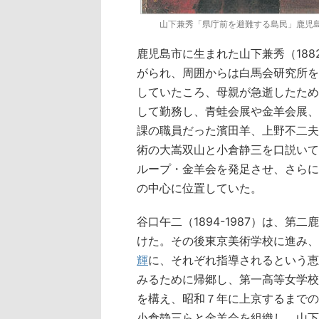
山下兼秀「県庁前を避難する島民」鹿児
鹿児島市に生まれた山下兼秀（188
がられ、周囲からは白馬会研究所を
していたころ、母親が急逝したため
して勤務し、青蛙会展や金羊会展、
課の職員だった濱田羊、上野不二夫
術の大嵩双山と小倉静三を口説いて
ループ・金羊会を発足させ、さらに
の中心に位置していた。
谷口午二（1894-1987）は、第
けた。その後東京美術学校に進み、
輝
に、それぞれ指導されるという恵
みるために帰郷し、第一高等女学校
を構え、昭和７年に上京するまでの
小倉静三らと金羊会を組織し、山下