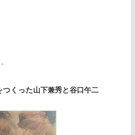
>
をつくった山下兼秀と谷口午二