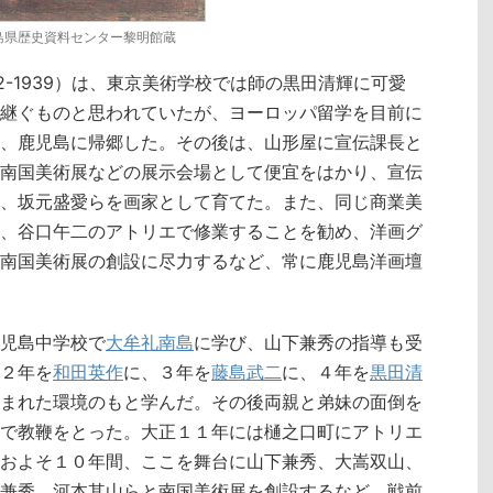
島県歴史資料センター黎明館蔵
2-1939）は、東京美術学校では師の黒田清輝に可愛
継ぐものと思われていたが、ヨーロッパ留学を目前に
、鹿児島に帰郷した。その後は、山形屋に宣伝課長と
南国美術展などの展示会場として便宜をはかり、宣伝
、坂元盛愛らを画家として育てた。また、同じ商業美
、谷口午二のアトリエで修業することを勧め、洋画グ
南国美術展の創設に尽力するなど、常に鹿児島洋画壇
二鹿児島中学校で
大牟礼南島
に学び、山下兼秀の指導も受
２年を
和田英作
に、３年を
藤島武二
に、４年を
黒田清
まれた環境のもと学んだ。その後両親と弟妹の面倒を
で教鞭をとった。大正１１年には樋之口町にアトリエ
およそ１０年間、ここを舞台に山下兼秀、大嵩双山、
兼秀、河本其山らと南国美術展を創設するなど、戦前