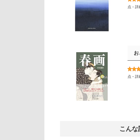
点 -
詳
お
点 -
詳
こんな