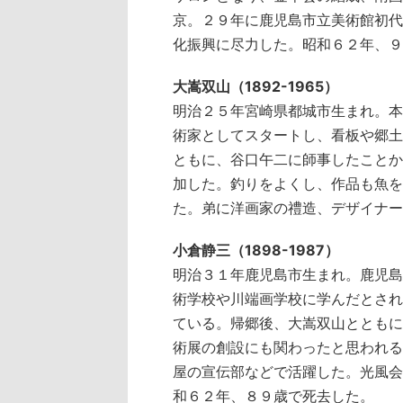
京。２９年に鹿児島市立美術館初代
化振興に尽力した。昭和６２年、９
大嵩双山（1892-1965）
明治２５年宮崎県都城市生まれ。本
術家としてスタートし、看板や郷土
ともに、谷口午二に師事したことか
加した。釣りをよくし、作品も魚を
た。弟に洋画家の禮造、デザイナー
小倉静三（1898-1987）
明治３１年鹿児島市生まれ。鹿児島
術学校や川端画学校に学んだとされ
ている。帰郷後、大嵩双山とともに
術展の創設にも関わったと思われる
屋の宣伝部などで活躍した。光風会
和６２年、８９歳で死去した。