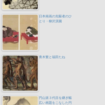
日本南画の先駆者のひ
とり・柳沢淇園
青木繁と福田たね
円山派３代目を継ぎ幅
広い画題をこなした円