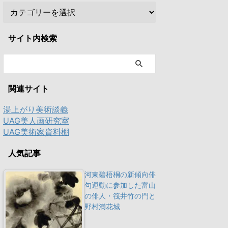
サイト内検索
関連サイト
湯上がり美術談義
UAG美人画研究室
UAG美術家資料棚
人気記事
河東碧梧桐の新傾向俳
句運動に参加した富山
の俳人・筏井竹の門と
野村満花城