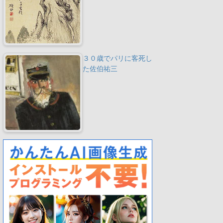
３０歳でパリに客死し
た佐伯祐三