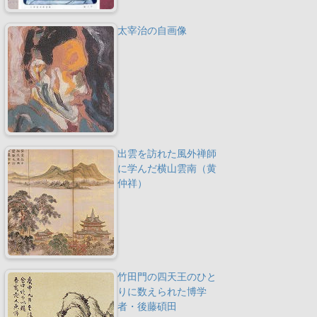
太宰治の自画像
出雲を訪れた風外禅師
に学んだ横山雲南（黄
仲祥）
竹田門の四天王のひと
りに数えられた博学
者・後藤碩田