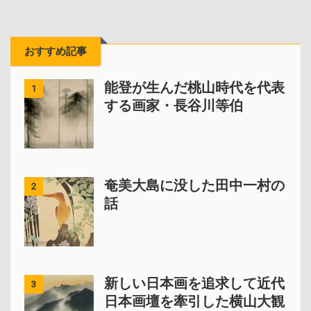
おすすめ記事
能登が生んだ桃山時代を代表
1
する画家・長谷川等伯
奄美大島に没した田中一村の
2
話
新しい日本画を追求して近代
3
日本画壇を牽引した横山大観