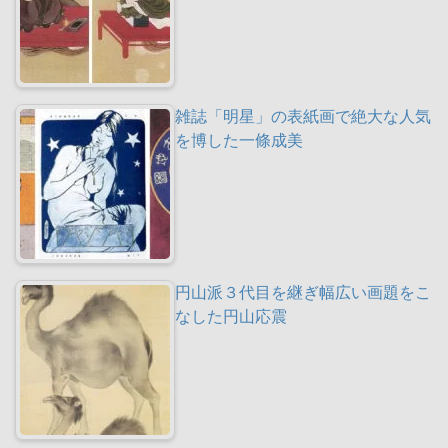
雑誌「明星」の表紙画で絶大な人気
を博した一條成美
円山派３代目を継ぎ幅広い画題をこ
なした円山応震