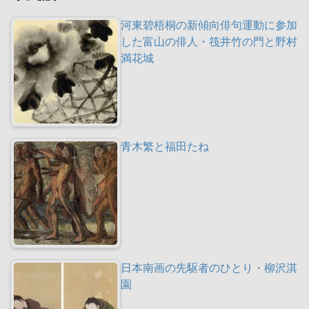
河東碧梧桐の新傾向俳句運動に参加
した富山の俳人・筏井竹の門と野村
満花城
青木繁と福田たね
日本南画の先駆者のひとり・柳沢淇
園