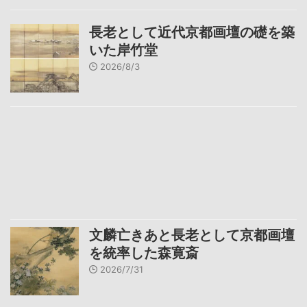
長老として近代京都画壇の礎を築
いた岸竹堂
2026/8/3
文麟亡きあと長老として京都画壇
を統率した森寛斎
2026/7/31