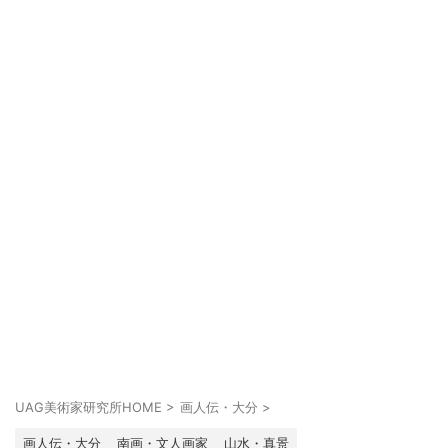
UAG美術家研究所HOME
>
画人伝・大分
>
画人伝・大分
南画・文人画家
山水・真景