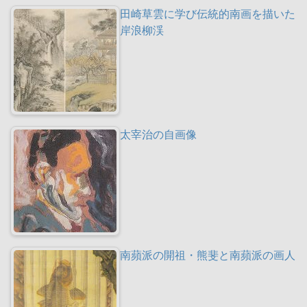
田崎草雲に学び伝統的南画を描いた
岸浪柳渓
太宰治の自画像
南蘋派の開祖・熊斐と南蘋派の画人