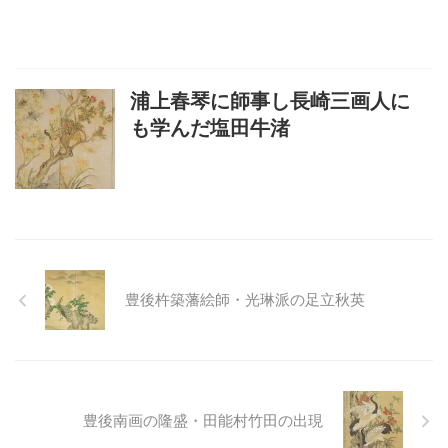
浦上春琴に師事し長崎三画人に
も学んだ塩田牛渚
豊後杵築藩絵師・光琳派の足立秋英
豊後南画の隆盛・田能村竹田の出現