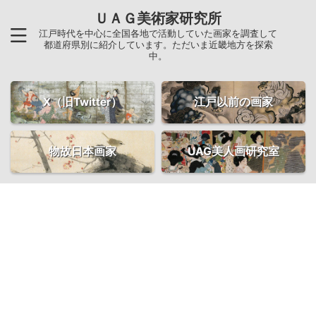
ＵＡＧ美術家研究所
江戸時代を中心に全国各地で活動していた画家を調査して
都道府県別に紹介しています。ただいま近畿地方を探索
中。
X（旧Twitter）
江戸以前の画家
物故日本画家
UAG美人画研究室