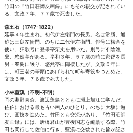
竹田の『竹田荘師友画録』にもその親交が記されてい
る。文政７年、７７歳で死去した。
森五石（1747-1822）
延享４年生まれ。初代伊左衛門の長男。名は常勝、通
称は三良左衛門、のちに二代伊左衛門。俳号に梅舎を
使い、狂歌号に登果亭栗丈を用いた。別号に准陰漁
叟、悠然亭がある。享和３年、５７歳の時に家督を長
男・春樹に譲り、悠然亭に隠棲したが、文政５年に
は、町三老の筆頭にあげられて町年寄役をつとめた。
文政５年、７６歳で死去した。
小林藍溪（不明-不明）
岡の淵野真斎、渡辺蓬島とともに淵上旭江に学んだ。
佐伯における最も古い画人のひとり。のちに大坂に遊
び、画技を進めた。竹田とも交流があり、『竹田荘師
友画録』には、唐橋君山が豊後国志を編纂する際、竹
田も同行して佐伯に行き、藍溪に交歓された旨が記さ