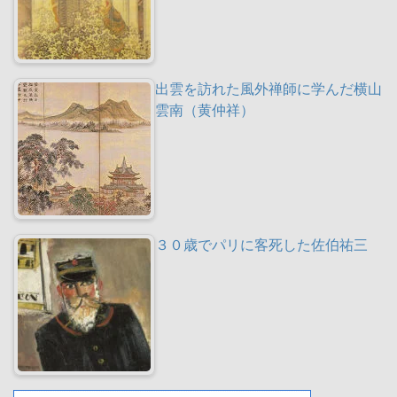
出雲を訪れた風外禅師に学んだ横山
雲南（黄仲祥）
３０歳でパリに客死した佐伯祐三