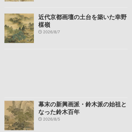
近代京都画壇の土台を築いた幸野
楳嶺
2026/8/7
幕末の新興画派・鈴木派の始祖と
なった鈴木百年
2026/8/5