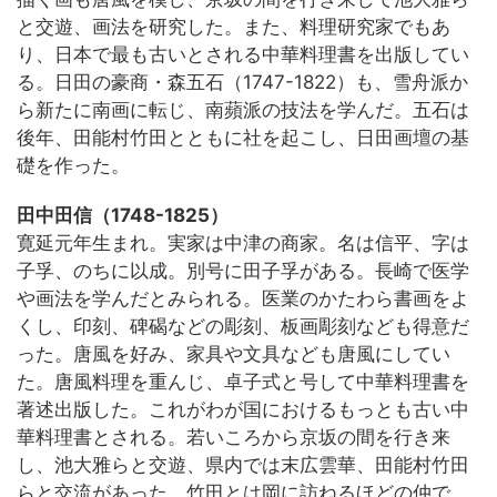
と交遊、画法を研究した。また、料理研究家でもあ
り、日本で最も古いとされる中華料理書を出版してい
る。日田の豪商・森五石（1747-1822）も、雪舟派か
ら新たに南画に転じ、南蘋派の技法を学んだ。五石は
後年、田能村竹田とともに社を起こし、日田画壇の基
礎を作った。
田中田信（1748-1825）
寛延元年生まれ。実家は中津の商家。名は信平、字は
子孚、のちに以成。別号に田子孚がある。長崎で医学
や画法を学んだとみられる。医業のかたわら書画をよ
くし、印刻、碑碣などの彫刻、板画彫刻なども得意だ
った。唐風を好み、家具や文具なども唐風にしてい
た。唐風料理を重んじ、卓子式と号して中華料理書を
著述出版した。これがわが国におけるもっとも古い中
華料理書とされる。若いころから京坂の間を行き来
し、池大雅らと交遊、県内では末広雲華、田能村竹田
らと交流があった。竹田とは岡に訪ねるほどの仲で、