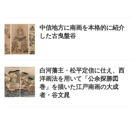
中信地方に南画を本格的に紹介
した古曳盤谷
白河藩主・松平定信に仕え、西
洋画法を用いて「公余探勝図
巻」を描いた江戸南画の大成
者・谷文晁