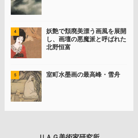
妖艶で頽廃美漂う画風を展開
4
し、画壇の悪魔派と呼ばれた
北野恒富
室町水墨画の最高峰・雪舟
5
ＵＡＧ美術家研究所