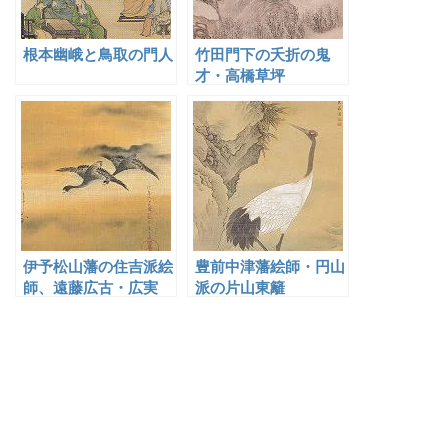
根本幽峨と鳥取の門人
竹田門下の夭折の鬼
才・高橋草坪
伊予松山藩の住吉派絵
豊前中津藩絵師・円山
師、遠藤広古・広実
派の片山東籬