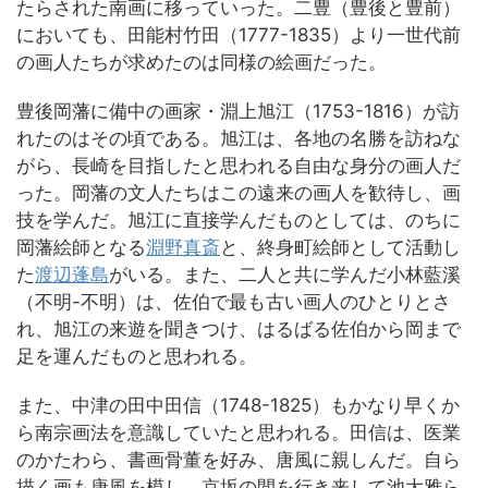
たらされた南画に移っていった。二豊（豊後と豊前）
においても、田能村竹田（1777-1835）より一世代前
の画人たちが求めたのは同様の絵画だった。
豊後岡藩に備中の画家・淵上旭江（1753-1816）が訪
れたのはその頃である。旭江は、各地の名勝を訪ねな
がら、長崎を目指したと思われる自由な身分の画人だ
った。岡藩の文人たちはこの遠来の画人を歓待し、画
技を学んだ。旭江に直接学んだものとしては、のちに
岡藩絵師となる
淵野真斎
と、終身町絵師として活動し
た
渡辺蓬島
がいる。また、二人と共に学んだ小林藍溪
（不明-不明）は、佐伯で最も古い画人のひとりとさ
れ、旭江の来遊を聞きつけ、はるばる佐伯から岡まで
足を運んだものと思われる。
また、中津の田中田信（1748-1825）もかなり早くか
ら南宗画法を意識していたと思われる。田信は、医業
のかたわら、書画骨董を好み、唐風に親しんだ。自ら
描く画も唐風を模し、京坂の間を行き来して池大雅ら