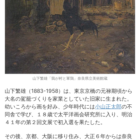
山下繁雄「我が村と軍鶏」奈良県立美術館蔵
山下繁雄（1883-1958）は、東京京橋の元禄期頃から
大名の駕籠づくりを家業としていた旧家に生まれた。
幼いころから画を好み、少年時代には
小山正太郎
の不
同舎で学び、１８歳で太平洋画会研究所に入り、明治
４１年の第２回文展で初入選を果たした。
その後、京都、大阪に移り住み、大正６年からは奈良