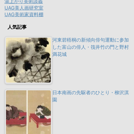
湯上がり美術談義
UAG美人画研究室
UAG美術家資料棚
人気記事
河東碧梧桐の新傾向俳句運動に参加
した富山の俳人・筏井竹の門と野村
満花城
日本南画の先駆者のひとり・柳沢淇
園