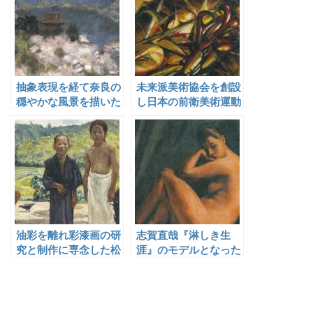
抽象表現を経て奈良の
未来派美術協会を創設
穏やかな風景を描いた
し日本の前衛美術運動
花野五壌
の先駆的な役割を果た
した普門暁
油彩を離れ彩漆画の研
志賀直哉『淋しき生
究と制作に専念した松
涯』のモデルとなった
岡正雄
小見寺八山