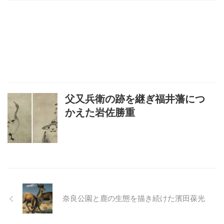
父又兵衛の跡を継ぎ福井藩につ
かえた岩佐勝重
奈良公園と鹿の生態を描き続けた濱田葆光