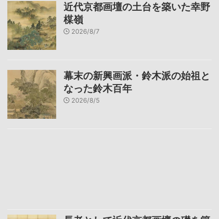
近代京都画壇の土台を築いた幸野
楳嶺
2026/8/7
幕末の新興画派・鈴木派の始祖と
なった鈴木百年
2026/8/5