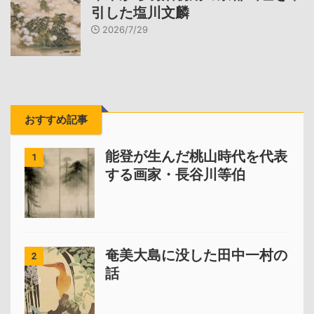
引した塩川文麟
2026/7/29
おすすめ記事
能登が生んだ桃山時代を代表
1
する画家・長谷川等伯
奄美大島に没した田中一村の
2
話