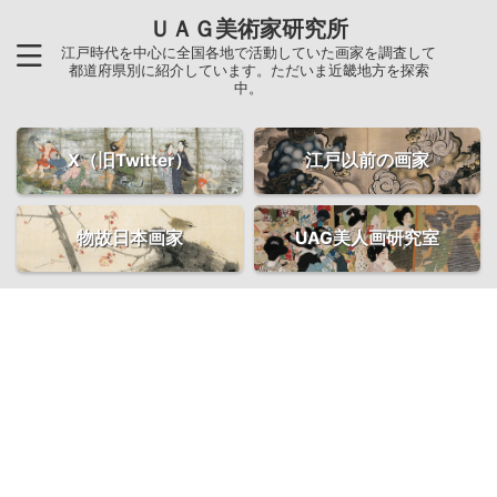
ＵＡＧ美術家研究所
江戸時代を中心に全国各地で活動していた画家を調査して
都道府県別に紹介しています。ただいま近畿地方を探索
中。
X（旧Twitter）
江戸以前の画家
物故日本画家
UAG美人画研究室