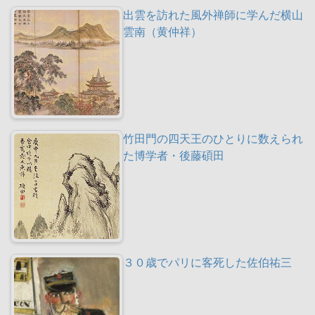
出雲を訪れた風外禅師に学んだ横山
雲南（黄仲祥）
竹田門の四天王のひとりに数えられ
た博学者・後藤碩田
３０歳でパリに客死した佐伯祐三