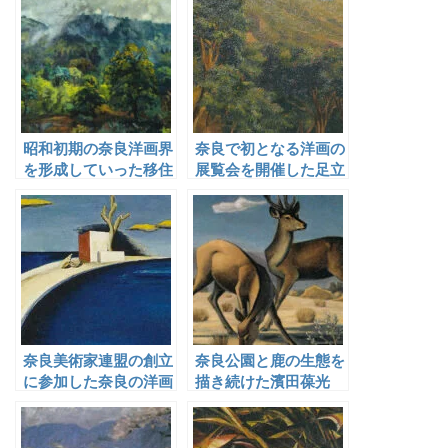
昭和初期の奈良洋画界
奈良で初となる洋画の
を形成していった移住
展覧会を開催した足立
画家たち
源一郎
奈良美術家連盟の創立
奈良公園と鹿の生態を
に参加した奈良の洋画
描き続けた濱田葆光
家