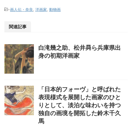
-
画人伝・奈良
,
洋画家
,
動物画
関連記事
白滝幾之助、松井曻ら兵庫県出
身の初期洋画家
「日本的フォーヴ」と呼ばれた
表現様式を展開した画家のひと
りとして、淡泊な味わいを持つ
独自の画境を開拓した鈴木千久
馬