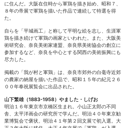
に住んだ。大阪在住時から軍鶏を描き始め、昭和７、
８年の帝展で軍鶏を描いた作品で連続して特選を得
た。
自らを「平城画工」と称して平明な絵を志し、生涯軍
鶏を描き続けて軍鶏の画家といわれた。また、大阪美
術研究会、奈良美術家連盟、奈良県美術協会の創立に
参加するなど、奈良を中心とする関西の美術振興にも
尽力した。
掲載の「我が村と軍鶏」は、奈良市郊外の白毫寺近郊
の農家の納屋を描いた作品で、昭和１５年の紀元２６
００年奉祝展覧会に出品された。
山下繁雄（1883-1958）やました・しげお
明治１６年東京市京橋区生まれ。小山正太郎の不同
舎、太平洋画会の研究所で学んだ。明治４０年東京勧
業博覧会で褒状。明治４１年第２回文展で初入選。大