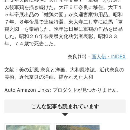
正３年大阪に移住。大正４年文展で「軍鶏」が入選、
以後軍鶏を描き続けた。大正６年奈良に移住。大正１
５年帝展出品の「雄鶏の図」が久邇宮家御用品。昭和
７年、８年帝展で連続特選。東大寺二月堂に絵馬「軍
鶏之図」を奉納した。晩年は日展に軍鶏の作品を出品
した。昭和２６年奈良県文化功労者表彰。昭和３３
年、７４歳で死去した。
奈良(10)－
画人伝・INDEX
文献：美の新風 奈良と洋画、大和風物誌、近代奈良の
美術、近代奈良の洋画、描かれえた大和
Auto Amazon Links: プロダクトが見つかりません。
こんな記事も読まれています