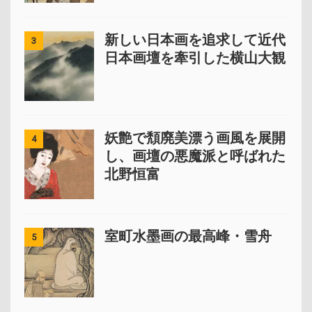
新しい日本画を追求して近代
3
日本画壇を牽引した横山大観
妖艶で頽廃美漂う画風を展開
4
し、画壇の悪魔派と呼ばれた
北野恒富
室町水墨画の最高峰・雪舟
5