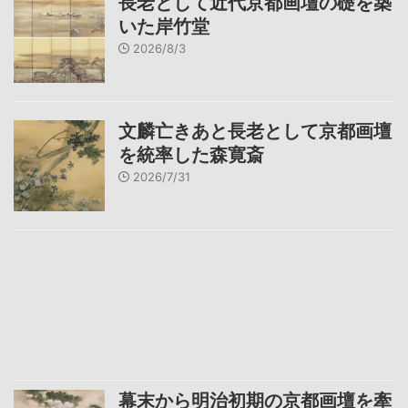
長老として近代京都画壇の礎を築
いた岸竹堂
2026/8/3
文麟亡きあと長老として京都画壇
を統率した森寛斎
2026/7/31
幕末から明治初期の京都画壇を牽