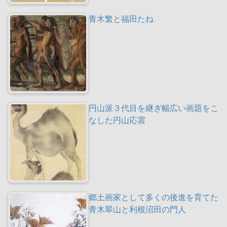
青木繁と福田たね
円山派３代目を継ぎ幅広い画題をこ
なした円山応震
郷土画家として多くの後進を育てた
青木翠山と利根沼田の門人