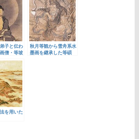
弟子と伝わ
秋月等観から雪舟系水
画僧・等坡
墨画を継承した等碩
法を用いた