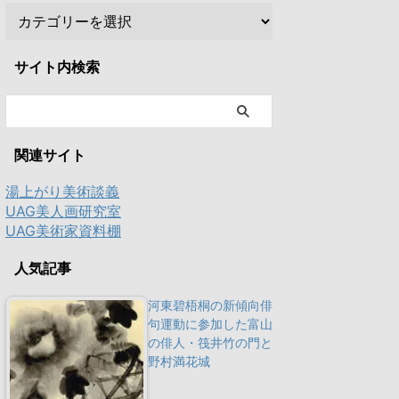
サイト内検索
関連サイト
湯上がり美術談義
UAG美人画研究室
UAG美術家資料棚
人気記事
河東碧梧桐の新傾向俳
句運動に参加した富山
の俳人・筏井竹の門と
野村満花城