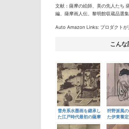
文献：薩摩の絵師、美の先人たち 
編、薩摩画人伝、黎明館収蔵品選集
Auto Amazon Links: プロダ
こんな
雪舟系水墨画を継承し
狩野派風の
た江戸時代最初の薩摩
た伊東養定
絵師・日野等林