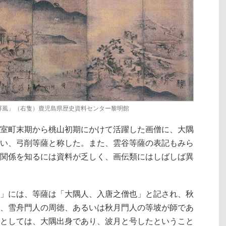
屏風」（右隻）鹿児島県歴史資料センター黎明館
室町末期から桃山初期にかけて活躍した画僧に、大隅
い、弓削等薩と称した。また、雲谷等薩の表記もみら
関係を知るには資料が乏しく、画伝類にはしばしば異
」には、等薩は「大隅人、入唐之僧也」と記され、秋
、雪舟門人の周徳、あるいは秋月門人の等坡が師であ
としては、大隅出身であり、波月と号したということ