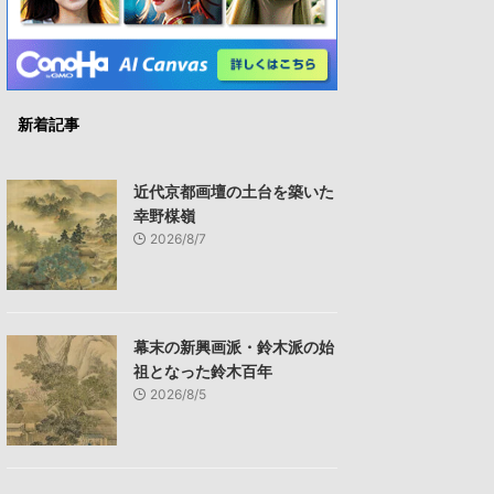
新着記事
近代京都画壇の土台を築いた
幸野楳嶺
2026/8/7
幕末の新興画派・鈴木派の始
祖となった鈴木百年
2026/8/5