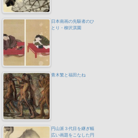
日本南画の先駆者のひ
とり・柳沢淇園
青木繁と福田たね
円山派３代目を継ぎ幅
広い画題をこなした円