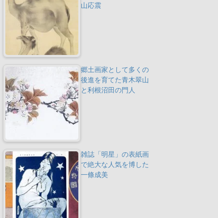
山応震
郷土画家として多くの
後進を育てた青木翠山
と利根沼田の門人
雑誌「明星」の表紙画
で絶大な人気を博した
一條成美