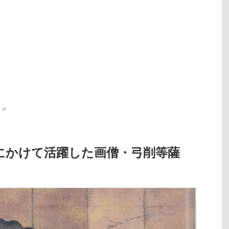
>
にかけて活躍した画僧・弓削等薩