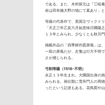
である。また、木村探元は『三暁庵
命は田布施大野の地にて墓あり」と
等薩の代表作で、英国立ヴィクトリ
「天正三年乙亥六月如意味日隅陽之
１３年とみられ、少なくとも秋月門
掲載作品の「四季耕作図屏風」は、
一双の屏風だが、左隻は行方不明で
さが感じられる。
弓削等薩（1516-不明）
永正１３年生まれ。大隅国出身の画
みられる。画伝類に雪舟門人の周徳
ったという記述もある。花鳥図や山