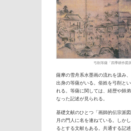
弓削等薩「四季耕作図
薩摩の雪舟系水墨画の流れを汲み、
出身の等薩がいる。俗姓を弓削とい
れる。等薩に関しては、経歴や師弟
なった記述が見られる。
基礎文献のひとつ「画師的伝宗派図
月の門人に名を連ねている。しかし
るとする文献もある。共通する記述