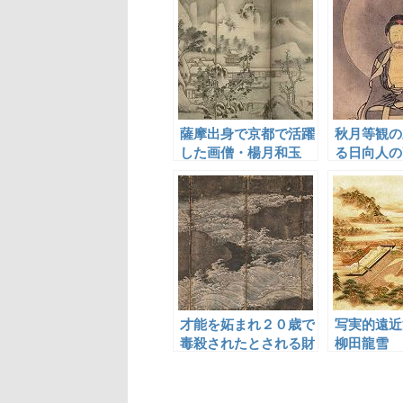
薩摩出身で京都で活躍
秋月等観の
した画僧・楊月和玉
る日向人の
才能を妬まれ２０歳で
写実的遠近
毒殺されたとされる財
柳田龍雪
部盛陳