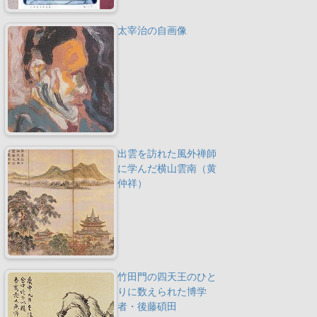
太宰治の自画像
出雲を訪れた風外禅師
に学んだ横山雲南（黄
仲祥）
竹田門の四天王のひと
りに数えられた博学
者・後藤碩田