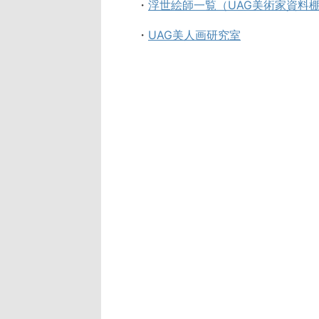
・
浮世絵師一覧（UAG美術家資料
・
UAG美人画研究室