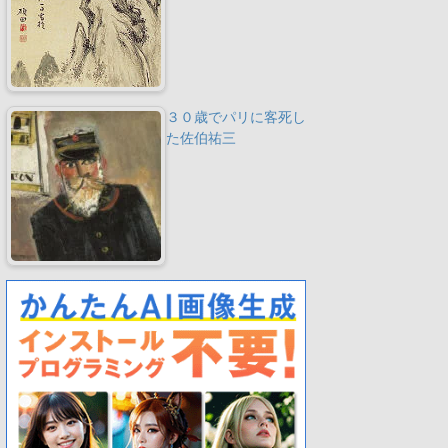
３０歳でパリに客死し
た佐伯祐三