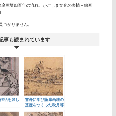
薩摩画壇四百年の流れ、かごしま文化の表情－絵画
Ⅰ
クトが見つかりません。
記事も読まれています
作品を残し
雪舟に学び薩摩画壇の
基礎をつくった秋月等
観