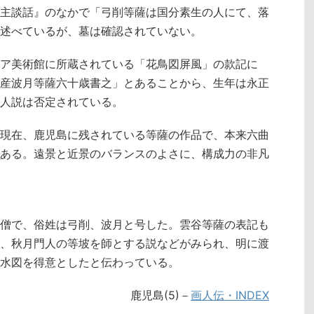
主談話』のなかで「弓削等薩は国分素生の人にて、落
述べているが、墓は確認されていない。
ア美術館に所蔵されている「花鳥図屏風」の款記に
産波月等薩六十歳書之」とあることから、生年は永正
人説は否定されている。
現在、鹿児島に残されている等薩の作品で、本来六曲
ある。遠景と近景のバランスのよさに、構成力の非凡
僧で、俗姓は弓削、波月と号した。雲谷等薩の表記も
、秋月門人の等坡を師とする説などがみられ、明に渡
水図を得意としたと伝わっている。
鹿児島(5)－
画人伝・INDEX