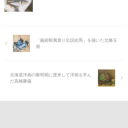
「義経蝦夷渡り伝説絵馬」を描いた北條玉
洞
北海道洋画の黎明期に渡米して洋画を学ん
だ高橋勝蔵