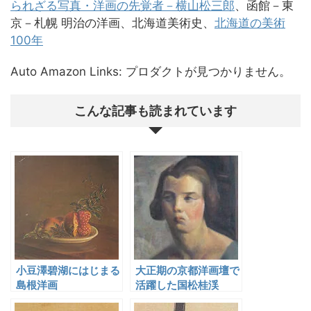
られざる写真・洋画の先覚者－横山松三郎
、函館－東
京－札幌 明治の洋画、北海道美術史、
北海道の美術
100年
Auto Amazon Links: プロダクトが見つかりません。
こんな記事も読まれています
小豆澤碧湖にはじまる
大正期の京都洋画壇で
島根洋画
活躍した国松桂渓