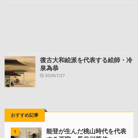
復古大和絵派を代表する絵師・冷
泉為恭
2026/7/27
おすすめ記事
能登が生んだ桃山時代を代表
1