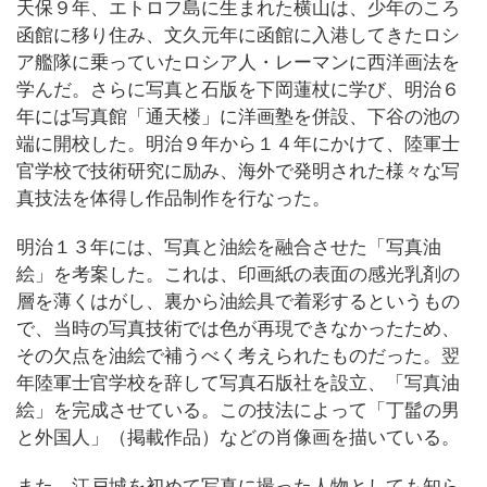
天保９年、エトロフ島に生まれた横山は、少年のころ
函館に移り住み、文久元年に函館に入港してきたロシ
ア艦隊に乗っていたロシア人・レーマンに西洋画法を
学んだ。さらに写真と石版を下岡蓮杖に学び、明治６
年には写真館「通天楼」に洋画塾を併設、下谷の池の
端に開校した。明治９年から１４年にかけて、陸軍士
官学校で技術研究に励み、海外で発明された様々な写
真技法を体得し作品制作を行なった。
明治１３年には、写真と油絵を融合させた「写真油
絵」を考案した。これは、印画紙の表面の感光乳剤の
層を薄くはがし、裏から油絵具で着彩するというもの
で、当時の写真技術では色が再現できなかったため、
その欠点を油絵で補うべく考えられたものだった。翌
年陸軍士官学校を辞して写真石版社を設立、「写真油
絵」を完成させている。この技法によって「丁髷の男
と外国人」（掲載作品）などの肖像画を描いている。
また、江戸城を初めて写真に撮った人物としても知ら