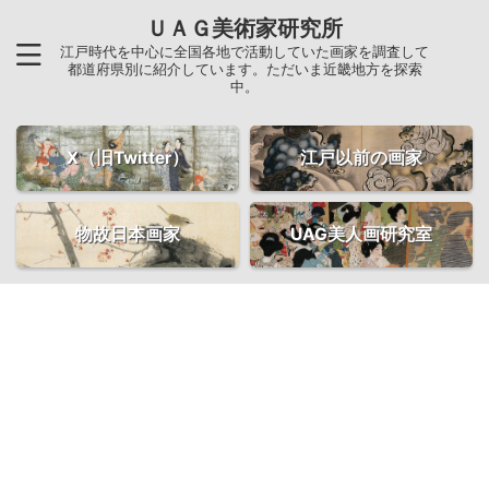
ＵＡＧ美術家研究所
江戸時代を中心に全国各地で活動していた画家を調査して
都道府県別に紹介しています。ただいま近畿地方を探索
中。
X（旧Twitter）
江戸以前の画家
物故日本画家
UAG美人画研究室