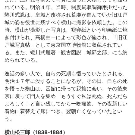
れている。明治４年、当時、制度局取調御用掛だった
蜷川式胤は、皇城と改称され荒廃が進んでいた旧江戸
城の姿を後世に残すべく横山に撮影を依頼した。この
時、横山が撮影した写真は、鶏卵紙という印画紙に焼
き付けられ、高橋由一によって彩色が施され、「旧江
戸城写真帖」として東京国立博物館に収蔵されてい
る。また、蜷川式胤著「観古図説 城郭之部」にも納
められている。
逸話の多い人で、自らの死期も悟っていたとされる。
明治１７年に没することになるが、その日、自らの死
を悟った横山は、函館に帰って親族に会い、その後東
京に戻って門人を集め「もうすぐ私は死ぬ、死んだら
よろしく」と言い残してから一晩痛飲、その夜新しい
着物に着替えて床につき、翌朝亡くなっていたとい
う。
横山松三郎（1838-1884）