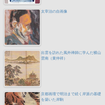
太宰治の自画像
出雲を訪れた風外禅師に学んだ横山
雲南（黄仲祥）
京都画壇で明治まで続く岸派の基礎
を築いた岸駒