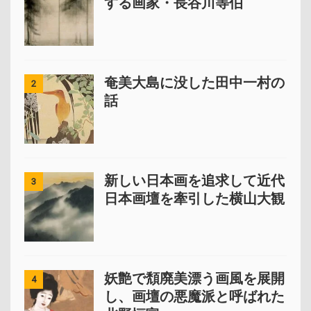
する画家・長谷川等伯
奄美大島に没した田中一村の
2
話
新しい日本画を追求して近代
3
日本画壇を牽引した横山大観
妖艶で頽廃美漂う画風を展開
4
し、画壇の悪魔派と呼ばれた