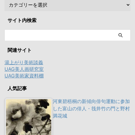
サイト内検索
関連サイト
湯上がり美術談義
UAG美人画研究室
UAG美術家資料棚
人気記事
河東碧梧桐の新傾向俳句運動に参加
した富山の俳人・筏井竹の門と野村
満花城