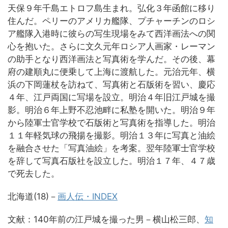
天保９年千島エトロフ島生まれ。弘化３年函館に移り
住んだ。ペリーのアメリカ艦隊、プチャーチンのロシ
ア艦隊入港時に彼らの写生現場をみて西洋画法への関
心を抱いた。さらに文久元年ロシア人画家・レーマン
の助手となり西洋画法と写真術を学んだ。その後、幕
府の建順丸に便乗して上海に渡航した。元治元年、横
浜の下岡蓮杖を訪ねて、写真術と石版術を習い、慶応
４年、江戸両国に写場を設立。明治４年旧江戸城を撮
影。明治６年上野不忍池畔に私塾を開いた。明治９年
から陸軍士官学校で石版術と写真術を指導した。明治
１１年軽気球の飛揚を撮影。明治１３年に写真と油絵
を融合させた「写真油絵」を考案。翌年陸軍士官学校
を辞して写真石版社を設立した。明治１７年、４７歳
で死去した。
北海道(18)－
画人伝・INDEX
文献：140年前の江戸城を撮った男－横山松三郎、
知