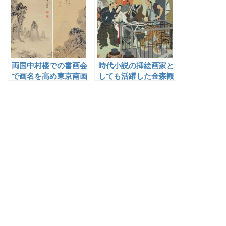
両国中村楼での書画会
時代小説の挿絵画家と
で画名を高め東京南画
しても活躍した金森観
界で活躍した猪瀬東寧
陽