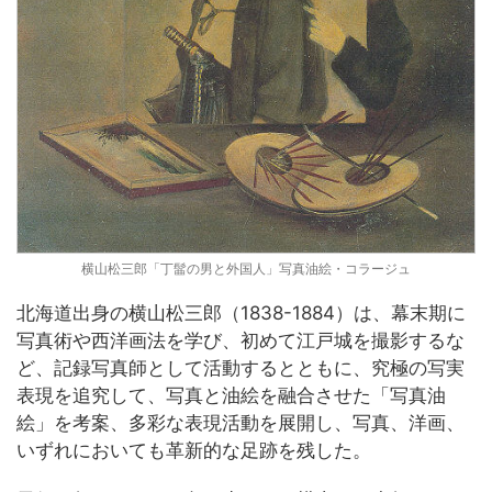
横山松三郎「丁髷の男と外国人」写真油絵・コラージュ
北海道出身の横山松三郎（1838-1884）は、幕末期に
写真術や西洋画法を学び、初めて江戸城を撮影するな
ど、記録写真師として活動するとともに、究極の写実
表現を追究して、写真と油絵を融合させた「写真油
絵」を考案、多彩な表現活動を展開し、写真、洋画、
いずれにおいても革新的な足跡を残した。