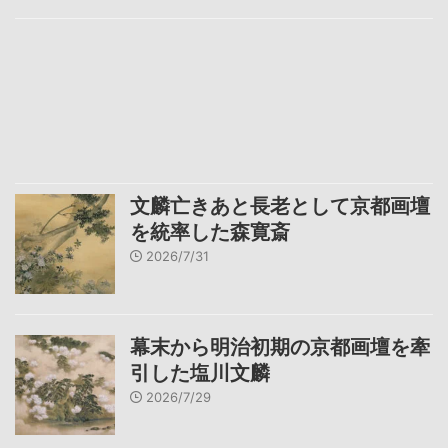
文麟亡きあと長老として京都画壇
を統率した森寛斎
2026/7/31
幕末から明治初期の京都画壇を牽
引した塩川文麟
2026/7/29