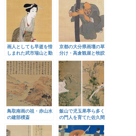
画人としても早逝を惜
京都の大分県画壇の草
しまれた武市瑞山と勤
分け・高倉観崖と牧皎
王の志士
堂
鳥取南画の祖・赤山水
飯山で児玉果亭ら多く
の建部樸斎
の門人を育てた佐久間
雲窓