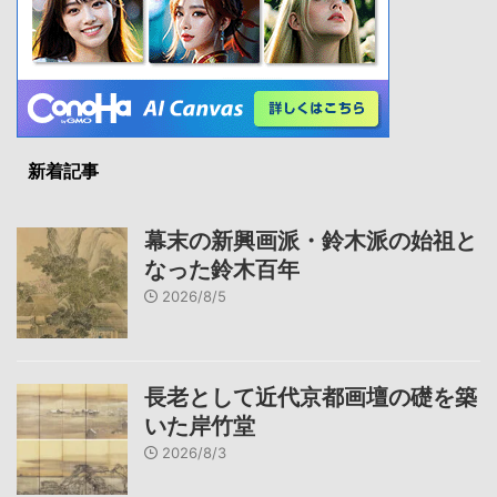
新着記事
幕末の新興画派・鈴木派の始祖と
なった鈴木百年
2026/8/5
長老として近代京都画壇の礎を築
いた岸竹堂
2026/8/3