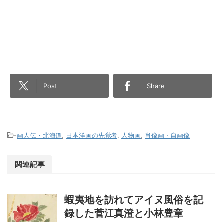
Post
Share
-
画人伝・北海道
,
日本洋画の先覚者
,
人物画
,
肖像画・自画像
関連記事
蝦夷地を訪れてアイヌ風俗を記
録した菅江真澄と小林豊章