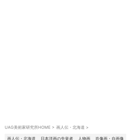
UAG美術家研究所HOME
>
画人伝・北海道
>
画人伝・北海道
日本洋画の先覚者
人物画
肖像画・自画像