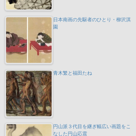
日本南画の先駆者のひとり・柳沢淇
園
青木繁と福田たね
円山派３代目を継ぎ幅広い画題をこ
なした円山応震