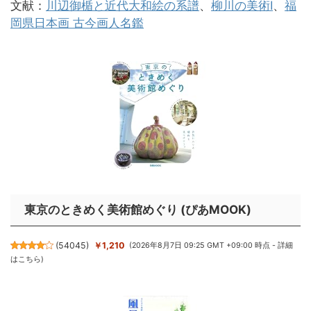
文献：
川辺御楯と近代大和絵の系譜
、
柳川の美術Ⅰ
、
福
岡県日本画 古今画人名鑑
東京のときめく美術館めぐり (ぴあMOOK)
(
54045
)
￥1,210
(2026年8月7日 09:25 GMT +09:00 時点 -
詳細
はこちら
)