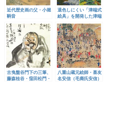
近代歴史画の父・小堀
退色しにくい「津端式
鞆音
絵具」を開発した津端
道彦
古曳盤谷門下の三筆、
八重山蔵元絵師・喜友
藤森桂谷・窪田松門・
名安信（毛裔氏安信）
丸山素屋