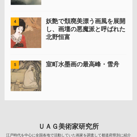
妖艶で頽廃美漂う画風を展開
4
し、画壇の悪魔派と呼ばれた
北野恒富
室町水墨画の最高峰・雪舟
5
ＵＡＧ美術家研究所
江戸時代を中心に全国各地で活動していた画家を調査して都道府県別に紹介