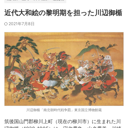
近代大和絵の黎明期を担った川辺御楯
2021年7月8日
川辺御楯「南北朝時代戦争図」東京国立博物館蔵
筑後国山門郡柳川上町（現在の柳川市）に生まれた川