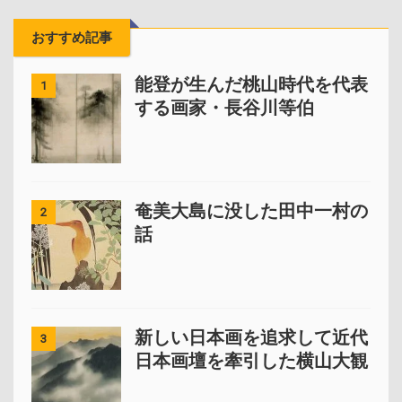
おすすめ記事
能登が生んだ桃山時代を代表
1
する画家・長谷川等伯
奄美大島に没した田中一村の
2
話
新しい日本画を追求して近代
3
日本画壇を牽引した横山大観