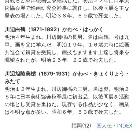
貫義らと東洋絵画会を結成した。明治２２年に日本美
術協会展で絵画研究会幹事に就任し、以後同展を主な
発表の場とした。明治３８年、６９歳で死去した。
川辺白鶴（1871-1892）かわべ・はっかく
明治４年生まれ。川辺御楯の長男。名は白鶴、号は九
皐。画を父に学んだ。明治１９年、１６歳の時に絵画
共進会で銅賞を受賞し、画技もますます上達し将来を
嘱望されたが、明治２５年、２２歳で死去した。
川辺旭陵美楯（1879-1931）かわべ・きょくりょう・
みたて
明治１２年生まれ。川辺御楯の三男。名は彪。明治２
５年に日本美術協会秋季展に初出品、以後同展を活動
の場とし受賞を重ねた。現存する作品が少なく、画業
は不明な点が多い。昭和６年、５３歳で死去した。
福岡(12)－
画人伝・INDEX