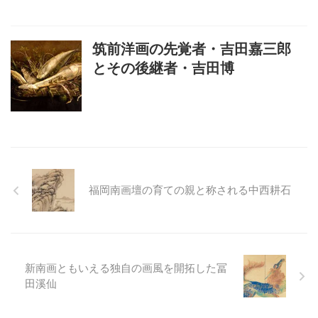
筑前洋画の先覚者・吉田嘉三郎
とその後継者・吉田博
福岡南画壇の育ての親と称される中西耕石
新南画ともいえる独自の画風を開拓した冨
田溪仙