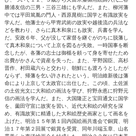
勝浦友信の三男・三谷三雄にも学んだ。また、柳河藩
中では平田篤胤の門人・西原晁樹に国学と有識故実を
学んだ。他藩士から甲冑武術の故実や越後流の兵法な
どを教わり、さらに真木和泉にも故実、兵書を学ん
だ。安政６年、父が没して家督を継ぐがのちに脱藩し
て真木和泉について上京を図るが失敗。一時国事を断
念したが、各藩の志士は御楯を頼って身を寄せたため
出費がかさんで資産を失った。また、平野国臣、高杉
晋作、村田蔵六らと交わり、朝鮮にも渡ろうとしたが
ならず、帰藩を乞い許されたという。明治維新後は藩
命により上京して太政官に出仕した。この頃、土佐派
の土佐光文に大和絵の画法を学び、狩野永悳に狩野元
信の画法を学んだ。また、大国隆正と宝田通文に国学
を、薗田守宣に故実を習い、近代大和絵の研究を深
め、有識故実に精通した大和絵歴史画家として画名を
上げた。明治１５年第１回内国絵画共進会で銅賞、明
治１７年第２回展で銀賞を受賞、同年川端玉章、山名