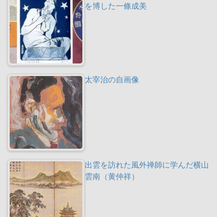
を博した一條成美
太宰治の自画像
出雲を訪れた風外禅師に学んだ横山
雲南（黄仲祥）