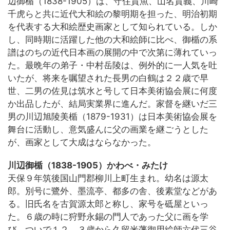
辺御楯（1838-1905）は、守住貫魚、山名貫義、川崎
千虎らと共に近代大和絵の黎明期を担った、明治初期
を代表する大和絵歴史画家として知られている。しか
し、同時期に活躍した他の大和絵師に比べ、御楯の系
譜はのちの近代日本画の展開の中で次第に薄れていっ
た。最晩年の弟子・中村岳陵は、例外的に一人気を吐
いたが、将来を嘱望された長男の白鶴は２２歳で早
世、二男の佐見は筑水と号して日本美術協会展に何度
か出品したが、結局実業界に進んだ。家督を継いだ三
男の川辺旭陵美楯（1879-1931）は日本美術協会展を
舞台に活動し、意気盛んに父の画業を継ごうとした
が、画家として大成はならなかった。
川辺御楯（1838-1905）かわべ・みたけ
天保９年筑後国山門郡柳川上町生まれ。幼名は源太
郎。別号に鷺外、墨流亭、都多の舎、後素堂などがあ
る。旧氏名を古賀源太郎と称し、家号を砥屋といっ
た。６歳の時に狩野永錫の門人であった父に画を学
び、ついで１２、３歳から久留米藩御用絵師六代三谷