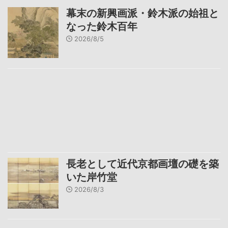
幕末の新興画派・鈴木派の始祖と
なった鈴木百年
2026/8/5
長老として近代京都画壇の礎を築
いた岸竹堂
2026/8/3