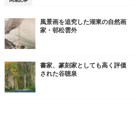
風景画を追究した湖東の自然画
家・邨松雲外
書家、篆刻家としても高く評価
された谷聴泉