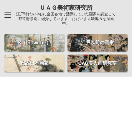
ＵＡＧ美術家研究所
江戸時代を中心に全国各地で活動していた画家を調査して
都道府県別に紹介しています。ただいま近畿地方を探索
中。
X（旧Twitter）
江戸以前の画家
物故日本画家
UAG美人画研究室