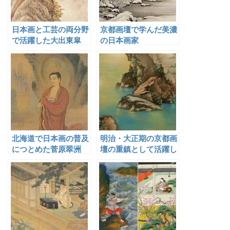
日本画と工芸の両分野
京都画壇で学んだ美濃
で活躍した大出東皐
の日本画家
北海道で日本画の普及
明治・大正期の京都画
につとめた菅原翠洲
壇の重鎮として活躍し
た山元春挙