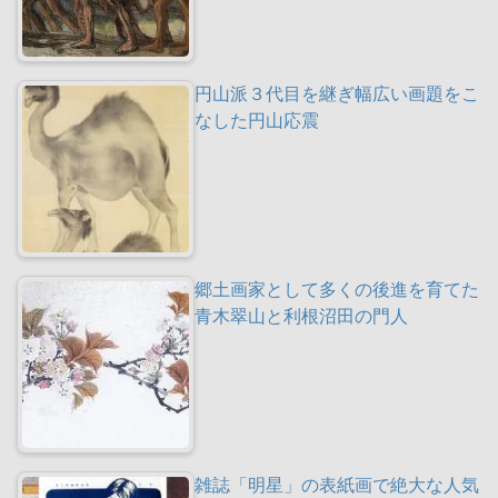
円山派３代目を継ぎ幅広い画題をこ
なした円山応震
郷土画家として多くの後進を育てた
青木翠山と利根沼田の門人
雑誌「明星」の表紙画で絶大な人気