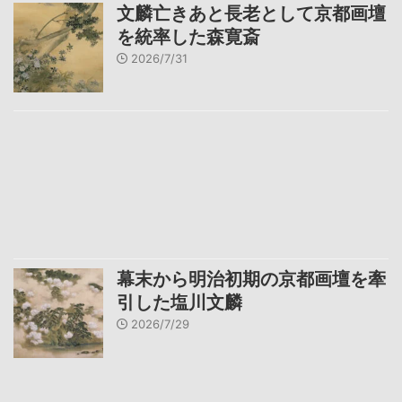
文麟亡きあと長老として京都画壇
を統率した森寛斎
2026/7/31
幕末から明治初期の京都画壇を牽
引した塩川文麟
2026/7/29