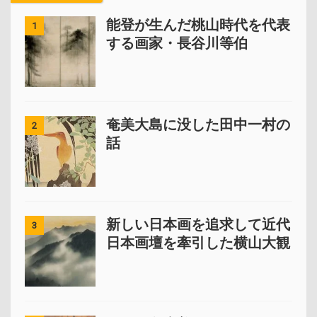
能登が生んだ桃山時代を代表
1
する画家・長谷川等伯
奄美大島に没した田中一村の
2
話
新しい日本画を追求して近代
3
日本画壇を牽引した横山大観