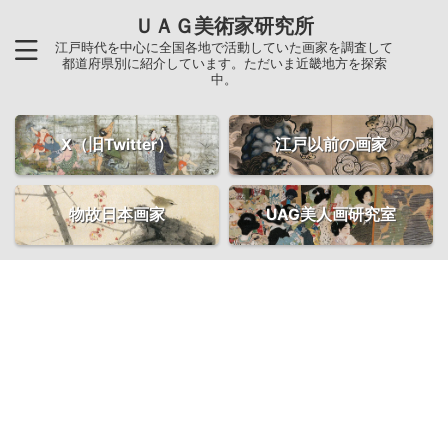
ＵＡＧ美術家研究所
江戸時代を中心に全国各地で活動していた画家を調査して
都道府県別に紹介しています。ただいま近畿地方を探索
中。
X（旧Twitter）
江戸以前の画家
物故日本画家
UAG美人画研究室