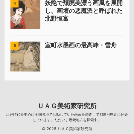
妖艶で頽廃美漂う画風を展開
4
し、画壇の悪魔派と呼ばれた
北野恒富
室町水墨画の最高峰・雪舟
5
ＵＡＧ美術家研究所
江戸時代を中心に全国各地で活動していた画家を調査して都道府県別に紹介
しています。ただいま近畿地方を探索中。
© 2026 ＵＡＧ美術家研究所