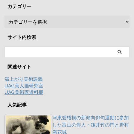
カテゴリー
サイト内検索
関連サイト
湯上がり美術談義
UAG美人画研究室
UAG美術家資料棚
人気記事
河東碧梧桐の新傾向俳句運動に参加
した富山の俳人・筏井竹の門と野村
満花城