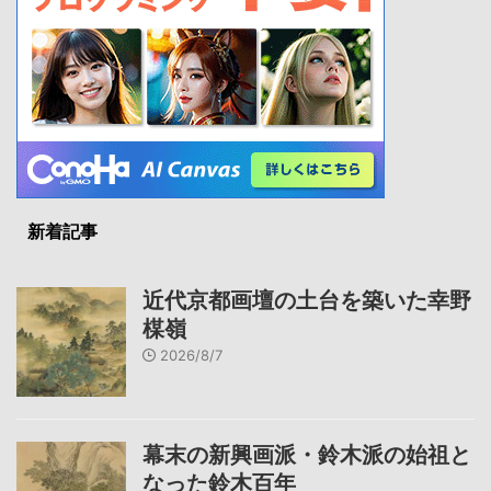
新着記事
近代京都画壇の土台を築いた幸野
楳嶺
2026/8/7
幕末の新興画派・鈴木派の始祖と
なった鈴木百年