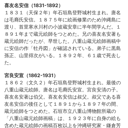
喜友名安信（1831-1892）
１８３１（天保２年）年石垣島登野城村生まれ。唐名
は毛裔氏安信。１８７５年に絵画修業のため沖縄島に
渡り、首里寒水川村の小波蔵安章に半年間学んだ。１
８９１年まで蔵元絵師をつとめた。兄の喜友名安著も
蔵元絵師だったが、早世した。八重山蔵元絵師画稿中
に安信の作「牡丹図」が確認されている。弟子に黒島
孫正、山里得次がいる。１８９２年、６１歳で死去し
た。
宮良安宣（1862-1931）
１８６２（文久２）年石垣島登野城村生まれ。最後の
八重山蔵元絵師。唐名は毛裔氏安宣。宮良安清の子。
喜友名安著は伯父。喜友名安信は叔父。叔父である喜
友名安信の後任として１８９１から１８９７年の間、
蔵元絵師をつとめた。石垣市立八重山博物館所蔵の
「八重山蔵元絵師画稿」は、１９２３年に自身の絵も
含めた蔵元絵師の画稿百枚以上を沖縄研究家・鎌倉芳