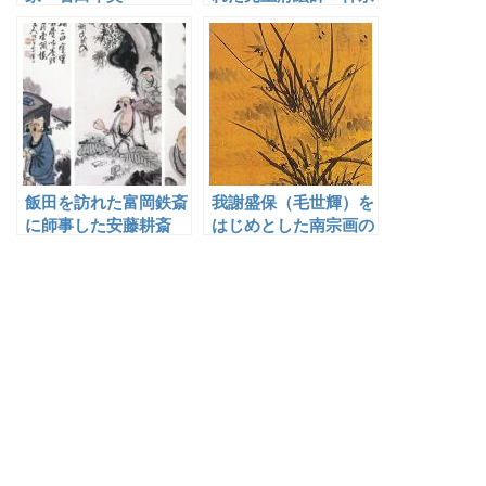
根真補（査丕烈）
飯田を訪れた富岡鉄斎
我謝盛保（毛世輝）を
に師事した安藤耕斎
はじめとした南宗画の
流れを汲む絵師