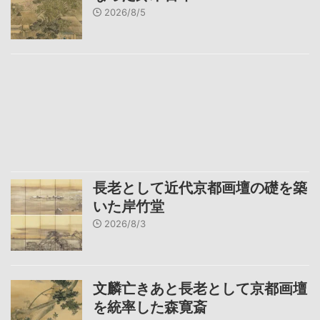
2026/8/5
長老として近代京都画壇の礎を築
いた岸竹堂
2026/8/3
文麟亡きあと長老として京都画壇
を統率した森寛斎