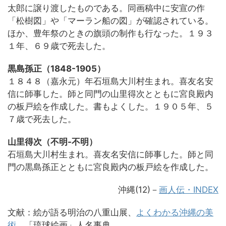
太郎に譲り渡したものである。同画稿中に安宣の作
「松樹図」や「マーラン船の図」が確認されている。
ほか、豊年祭のときの旗頭の制作も行なった。１９３
１年、６９歳で死去した。
黒島孫正（1848-1905）
１８４８（嘉永元）年石垣島大川村生まれ。喜友名安
信に師事した。師と同門の山里得次とともに宮良殿内
の板戸絵を作成した。書もよくした。１９０５年、５
７歳で死去した。
山里得次（不明-不明）
石垣島大川村生まれ。喜友名安信に師事した。師と同
門の黒島孫正とともに宮良殿内の板戸絵を作成した。
沖縄(12)－
画人伝・INDEX
文献：絵が語る明治の八重山展、
よくわかる沖縄の美
術
、「琉球絵画」人名事典