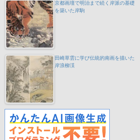
京都画壇で明治まで続く岸派の基礎
を築いた岸駒
田崎草雲に学び伝統的南画を描いた
岸浪柳渓