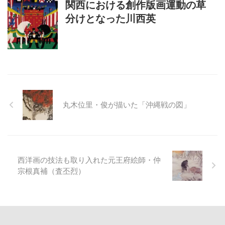
関西における創作版画運動の草
分けとなった川西英
丸木位里・俊が描いた「沖縄戦の図」
西洋画の技法も取り入れた元王府絵師・仲
宗根真補（査丕烈）