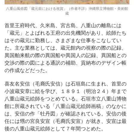
八重山風俗図「蔵元前における祝賀」（作者不詳）沖縄県立博物館・美術館
蔵
首里王府時代、久米島、宮古島、八重山の離島には
「蔵元」とよばれる王府の出先機関があり、絵師たち
はその蔵元に勤務し、さまざまな仕事をこなしてい
た。主な業務としては、蔵元館内の視察の際の記録、
異国舶来航の際の異国船や異国人の記録、異国船との
交渉の際の図による通訳の補助、貢納布のデザイン帳
の作成などだった。
喜友名安信（毛裔氏安信）は石垣島に生まれ、首里の
小波蔵安章に絵を学び、１８９１（明治２４）年まで
八重山蔵元絵師をつとめている。石垣市立八重山博物
館に所蔵されている「八重山蔵元絵師画稿」のなかに
は、安信の作「牡丹図」が確認されている。安信の後
任には甥の宮良安宣（毛裔氏安宣）が就き、安宣は最
後の八重山蔵元絵師として７年間つとめた。