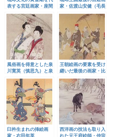
表する宮廷画家・座間
家・佐渡山安健（毛長
味庸昌（殷元良）
禧）
風俗画を得意とした泉
王朝絵画の要素を受け
川寛英（慎思九）と泉
継いだ最後の画家・比
川寛道（慎克熙）
嘉盛清
臼杵生まれの挿絵画
西洋画の技法も取り入
家・右田年英
れた元王府絵師・仲宗