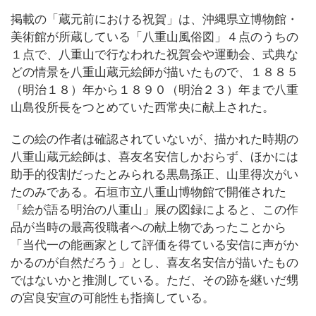
掲載の「蔵元前における祝賀」は、沖縄県立博物館・
美術館が所蔵している「八重山風俗図」４点のうちの
１点で、八重山で行なわれた祝賀会や運動会、式典な
どの情景を八重山蔵元絵師が描いたもので、１８８５
（明治１８）年から１８９０（明治２３）年まで八重
山島役所長をつとめていた西常央に献上された。
この絵の作者は確認されていないが、描かれた時期の
八重山蔵元絵師は、喜友名安信しかおらず、ほかには
助手的役割だったとみられる黒島孫正、山里得次がい
たのみである。石垣市立八重山博物館で開催された
「絵が語る明治の八重山」展の図録によると、この作
品が当時の最高役職者への献上物であったことから
「当代一の能画家として評価を得ている安信に声がか
かるのが自然だろう」とし、喜友名安信が描いたもの
ではないかと推測している。ただ、その跡を継いだ甥
の宮良安宣の可能性も指摘している。