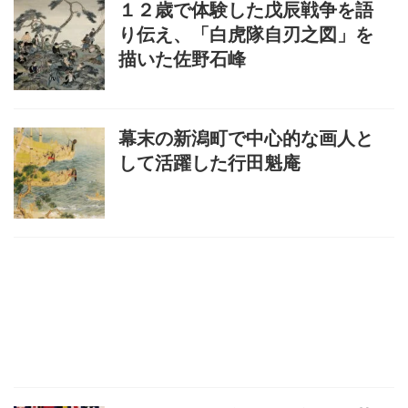
１２歳で体験した戊辰戦争を語
り伝え、「白虎隊自刃之図」を
描いた佐野石峰
幕末の新潟町で中心的な画人と
して活躍した行田魁庵