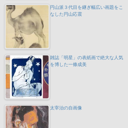
円山派３代目を継ぎ幅広い画題をこ
なした円山応震
雑誌「明星」の表紙画で絶大な人気
を博した一條成美
太宰治の自画像