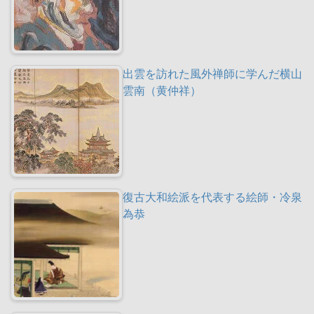
出雲を訪れた風外禅師に学んだ横山
雲南（黄仲祥）
復古大和絵派を代表する絵師・冷泉
為恭