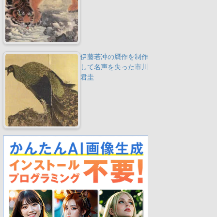
伊藤若冲の贋作を制作
して名声を失った市川
君圭