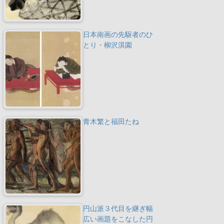
日本南画の先駆者のひ
とり・柳沢淇園
青木繁と福田たね
円山派３代目を継ぎ幅
広い画題をこなした円