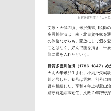
目賀多雲川信済「山水図
文政・天保の頃、米沢藩御用絵師の
多雲川信済は、南・北目賀多家を通
の体格ながらも、豪放にして酒を愛
ことはなく、好んで龍を描き、壬辰
龍に眼を入れたという。
目賀多雲川信済（1786-1847）
天明６年米沢生まれ。小納戸矢嶋欽
川と号した。初号は雲林、別号に幽
督を相続した。享和４年上杉鷹山治
路守斉定絵事勤任。文政２年狩野探