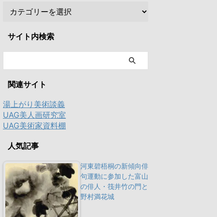
サイト内検索
関連サイト
湯上がり美術談義
UAG美人画研究室
UAG美術家資料棚
人気記事
河東碧梧桐の新傾向俳
句運動に参加した富山
の俳人・筏井竹の門と
野村満花城