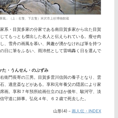
屏風」（上：右隻、下左隻）米沢市上杉博物館蔵
家系・目賀多家の分家である南目賀多家から出た目賀
じてもっとも傑出した名人と伝えられている。瘦せ肉
し、雪舟の画風を慕い、興趣が湧かなければ筆を持つ
の日に筆をふるい、雨沛然として雷鳴轟く日を選んで
めかた・うんせん・のぶずみ
右衛門長寄の三男。目賀多雲川信與の養子となり、雲
石、適意斎などがある。享和元年養父の隠居により家
席画。享和７年預所絵画仕立のほか後年、駿河守、淡
信守道に師事。弘化４年、６２歳で死去した。
山形(4)－
画人伝・INDEX