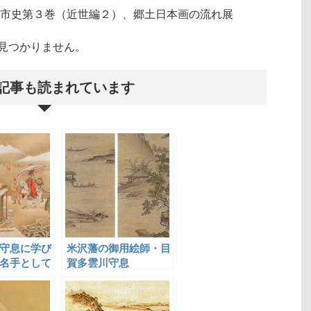
市史第３巻（近世編２）、郷土日本画の流れ展
クトが見つかりません。
記事も読まれています
守息に学び
米沢藩の御用絵師・目
名手として
賀多雲川守息
小田切寒松