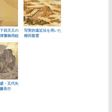
下四天王の
写実的遠近法を用いた
津藩御用絵
柳田龍雪
澤
盛・五代矢
藤良行