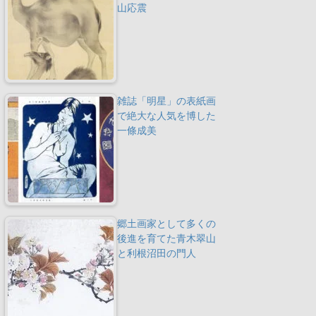
山応震
雑誌「明星」の表紙画
で絶大な人気を博した
一條成美
郷土画家として多くの
後進を育てた青木翠山
と利根沼田の門人