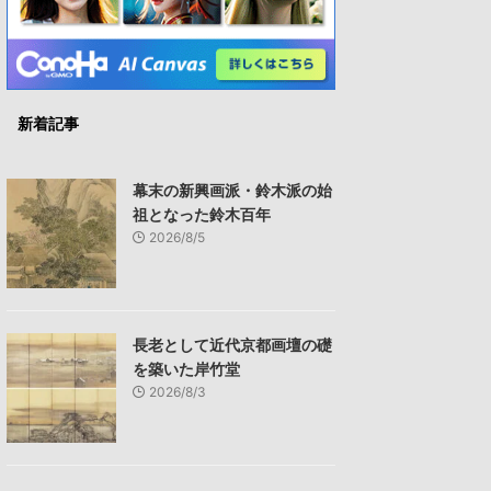
新着記事
幕末の新興画派・鈴木派の始
祖となった鈴木百年
2026/8/5
長老として近代京都画壇の礎
を築いた岸竹堂
2026/8/3