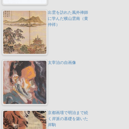
出雲を訪れた風外禅師
に学んだ横山雲南（黄
仲祥）
太宰治の自画像
京都画壇で明治まで続
く岸派の基礎を築いた
岸駒