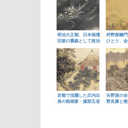
明治大正期、日本画壇
狩野探幽門
旧派の重鎮として政治
ひとり、会
的手腕を発揮した下條
師・加藤遠
桂谷
京都で活躍した庄内出
矢野派の全
身の南画家・服部五老
野良勝と衛
と二柳