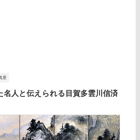
真景
た名人と伝えられる目賀多雲川信済