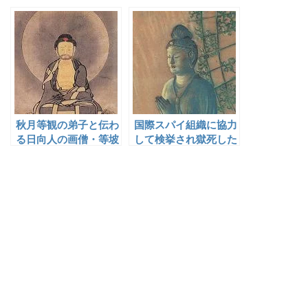
秋月等観の弟子と伝わ
国際スパイ組織に協力
る日向人の画僧・等坡
して検挙され獄死した
画家・宮城与徳