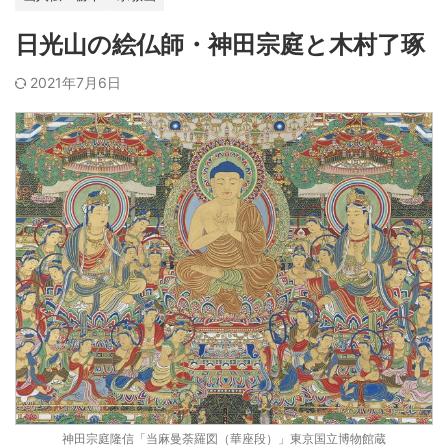
日光山の絵仏師・神田宗庭と木村了琢
2021年7月6日
神田宗庭隆信「当麻曼荼羅図（華座段）」東京国立博物館蔵