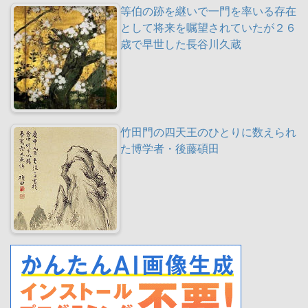
等伯の跡を継いで一門を率いる存在
として将来を嘱望されていたが２６
歳で早世した長谷川久蔵
竹田門の四天王のひとりに数えられ
た博学者・後藤碩田