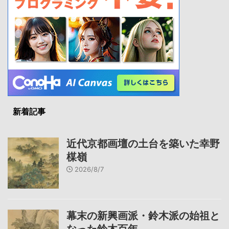
新着記事
近代京都画壇の土台を築いた幸野
楳嶺
2026/8/7
幕末の新興画派・鈴木派の始祖と
なった鈴木百年