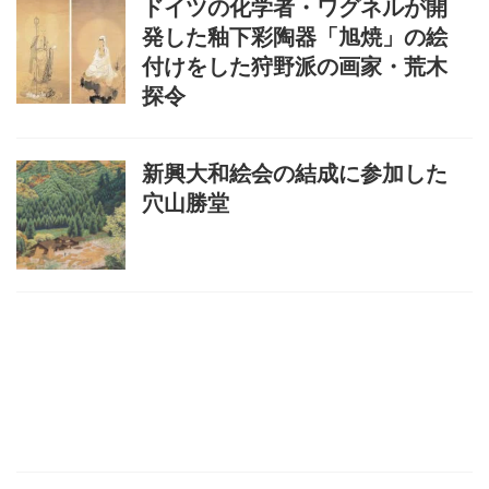
ドイツの化学者・ワグネルが開
発した釉下彩陶器「旭焼」の絵
付けをした狩野派の画家・荒木
探令
新興大和絵会の結成に参加した
穴山勝堂