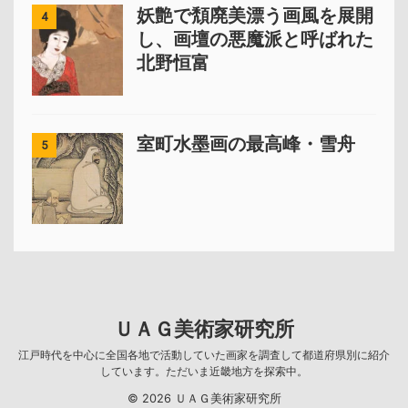
妖艶で頽廃美漂う画風を展開
4
し、画壇の悪魔派と呼ばれた
北野恒富
室町水墨画の最高峰・雪舟
5
ＵＡＧ美術家研究所
江戸時代を中心に全国各地で活動していた画家を調査して都道府県別に紹介
しています。ただいま近畿地方を探索中。
© 2026 ＵＡＧ美術家研究所