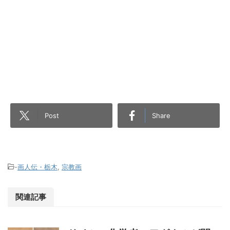
Post
Share
-
画人伝・栃木
,
宗教画
関連記事