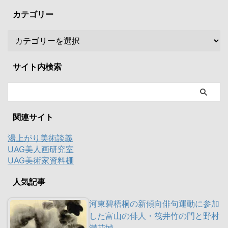
カテゴリー
サイト内検索
関連サイト
湯上がり美術談義
UAG美人画研究室
UAG美術家資料棚
人気記事
河東碧梧桐の新傾向俳句運動に参加
した富山の俳人・筏井竹の門と野村
満花城