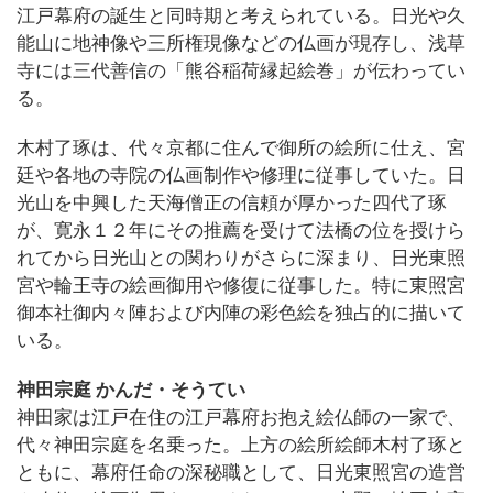
江戸幕府の誕生と同時期と考えられている。日光や久
能山に地神像や三所権現像などの仏画が現存し、浅草
寺には三代善信の「熊谷稲荷縁起絵巻」が伝わってい
る。
木村了琢は、代々京都に住んで御所の絵所に仕え、宮
廷や各地の寺院の仏画制作や修理に従事していた。日
光山を中興した天海僧正の信頼が厚かった四代了琢
が、寛永１２年にその推薦を受けて法橋の位を授けら
れてから日光山との関わりがさらに深まり、日光東照
宮や輪王寺の絵画御用や修復に従事した。特に東照宮
御本社御内々陣および内陣の彩色絵を独占的に描いて
いる。
神田宗庭 かんだ・そうてい
神田家は江戸在住の江戸幕府お抱え絵仏師の一家で、
代々神田宗庭を名乗った。上方の絵所絵師木村了琢と
ともに、幕府任命の深秘職として、日光東照宮の造営