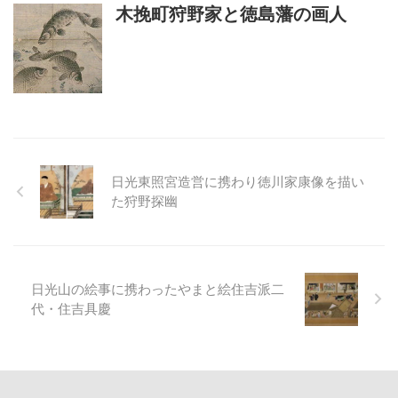
木挽町狩野家と徳島藩の画人
日光東照宮造営に携わり徳川家康像を描い
た狩野探幽
日光山の絵事に携わったやまと絵住吉派二
代・住吉具慶