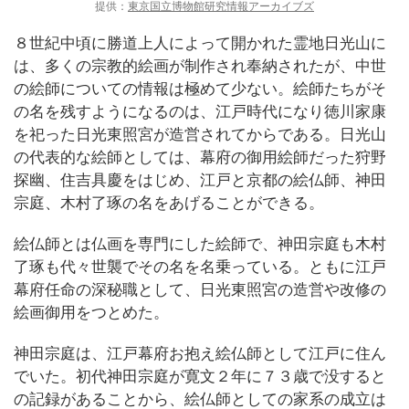
提供：
東京国立博物館研究情報アーカイブズ
８世紀中頃に勝道上人によって開かれた霊地日光山に
は、多くの宗教的絵画が制作され奉納されたが、中世
の絵師についての情報は極めて少ない。絵師たちがそ
の名を残すようになるのは、江戸時代になり徳川家康
を祀った日光東照宮が造営されてからである。日光山
の代表的な絵師としては、幕府の御用絵師だった狩野
探幽、住吉具慶をはじめ、江戸と京都の絵仏師、神田
宗庭、木村了琢の名をあげることができる。
絵仏師とは仏画を専門にした絵師で、神田宗庭も木村
了琢も代々世襲でその名を名乗っている。ともに江戸
幕府任命の深秘職として、日光東照宮の造営や改修の
絵画御用をつとめた。
神田宗庭は、江戸幕府お抱え絵仏師として江戸に住ん
でいた。初代神田宗庭が寛文２年に７３歳で没すると
の記録があることから、絵仏師としての家系の成立は