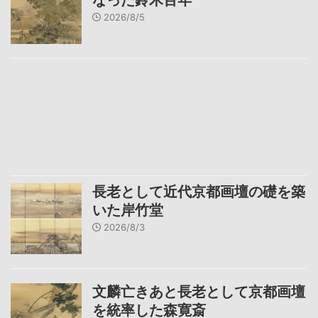
2026/8/5
長老として近代京都画壇の礎を築
いた岸竹堂
2026/8/3
文麟亡きあと長老として京都画壇
を統率した森寛斎