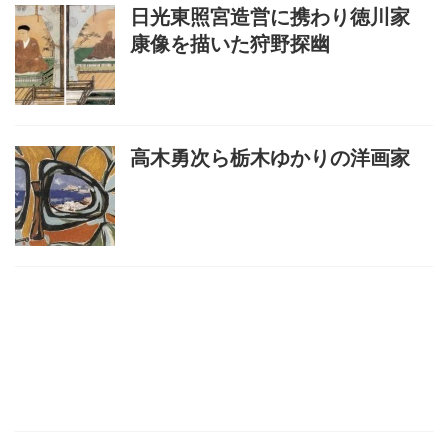
日光東照宮造営に携わり徳川家
康像を描いた狩野探幽
高木勇次ら栃木ゆかりの洋画家