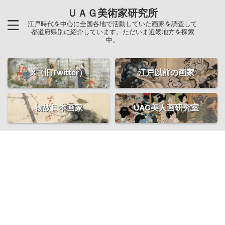
ＵＡＧ美術家研究所
江戸時代を中心に全国各地で活動していた画家を調査して
都道府県別に紹介しています。ただいま近畿地方を探索
中。
X（旧Twitter）
江戸以前の画家
物故日本画家
UAG美人画研究室