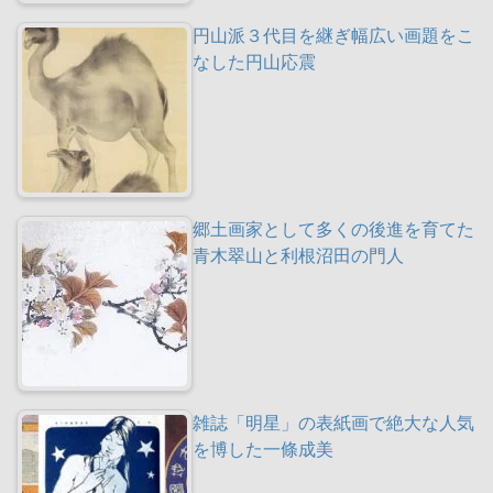
円山派３代目を継ぎ幅広い画題をこ
なした円山応震
郷土画家として多くの後進を育てた
青木翠山と利根沼田の門人
雑誌「明星」の表紙画で絶大な人気
を博した一條成美