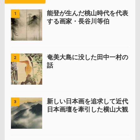
能登が生んだ桃山時代を代表
1
する画家・長谷川等伯
奄美大島に没した田中一村の
2
話
新しい日本画を追求して近代
3
日本画壇を牽引した横山大観