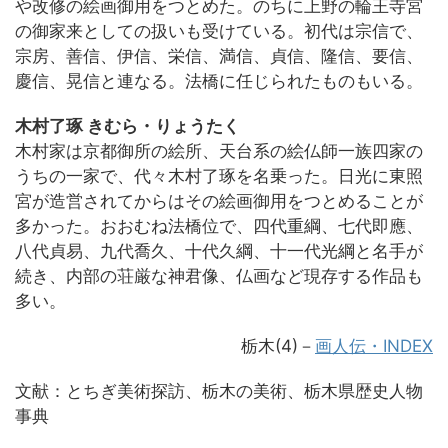
や改修の絵画御用をつとめた。のちに上野の輪王寺宮
の御家来としての扱いも受けている。初代は宗信で、
宗房、善信、伊信、栄信、満信、貞信、隆信、要信、
慶信、晃信と連なる。法橋に任じられたものもいる。
木村了琢 きむら・りょうたく
木村家は京都御所の絵所、天台系の絵仏師一族四家の
うちの一家で、代々木村了琢を名乗った。日光に東照
宮が造営されてからはその絵画御用をつとめることが
多かった。おおむね法橋位で、四代重綱、七代即應、
八代貞易、九代喬久、十代久綱、十一代光綱と名手が
続き、内部の荘厳な神君像、仏画など現存する作品も
多い。
栃木(4)－
画人伝・INDEX
文献：とちぎ美術探訪、栃木の美術、栃木県歴史人物
事典