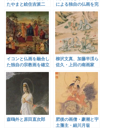
たやまと絵住吉派二
による独自の仏画を完
代・住吉具慶
成させた荒井寛方
イコンと仏画を融合し
柳沢文真、加藤半渓ら
た独自の宗教画を確立
佐久・上田の南画家
した牧島如鳩
森鴎外と原田直次郎
肥後の画僧・豪潮と宇
土藩主・細川月翁