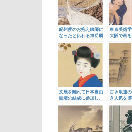
紀州侯のお抱え絵師に
東京美術学
なったと伝わる旭岳麟
大阪で画を
江中無牛
文展を離れて日本自由
古き浪速の
画壇の結成に参加し、
き人気を博
女性像を中心に自由な
桃水
表現を試みた広田百豊