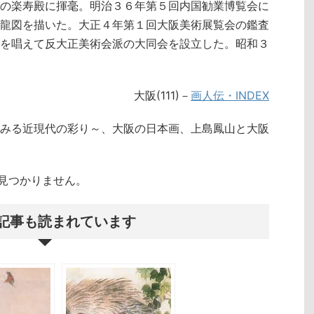
の楽寿殿に揮毫。明治３６年第５回内国勧業博覧会に
龍図を描いた。大正４年第１回大阪美術展覧会の鑑査
を唱えて反大正美術会派の大同会を設立した。昭和３
大阪(111)－
画人伝・INDEX
みる近現代の彩り～、大阪の日本画、上島鳳山と大阪
クトが見つかりません。
記事も読まれています