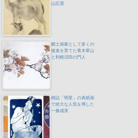
山応震
郷土画家として多くの
後進を育てた青木翠山
と利根沼田の門人
雑誌「明星」の表紙画
で絶大な人気を博した
一條成美