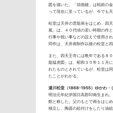
図を描いた。「頌徳鐘」は戦前の金
って現在に至っているが、今でも天
松堂は天井の雲龍画をはじめ、四天
風」は、４０代頃の若い時期の作と
行事や祝い事などの設えで使用され
同作は、天井画制作以後の松堂と四
また、四天王寺には晩年である８０
龍猛虎図」は、昭和３０年１１月に
れたものとされているが、松堂は同
たことがわかる。
湯川松堂（1868-1955）ゆかわ
明治元年紀伊国日高郡印南生まれ。
館と称した。父のもとで画をはじめ
独立し、陶器の絵付けをしたり油絵