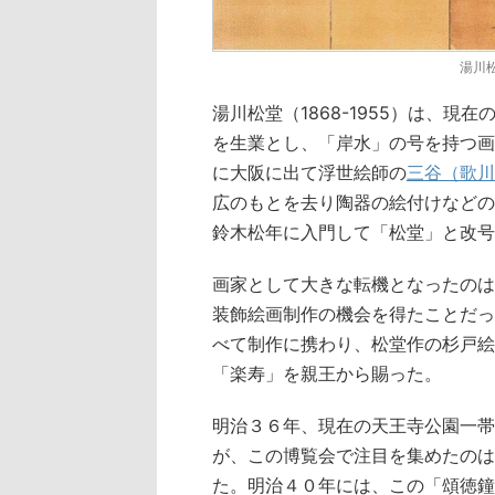
湯川
湯川松堂（1868-1955）は、
を生業とし、「岸水」の号を持つ画
に大阪に出て浮世絵師の
三谷（歌川
広のもとを去り陶器の絵付けなどの
鈴木松年に入門して「松堂」と改号
画家として大きな転機となったのは
装飾絵画制作の機会を得たことだっ
べて制作に携わり、松堂作の杉戸絵
「楽寿」を親王から賜った。
明治３６年、現在の天王寺公園一帯
が、この博覧会で注目を集めたのは
た。明治４０年には、この「頌徳鐘