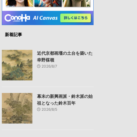
新着記事
近代京都画壇の土台を築いた
幸野楳嶺
2026/8/7
幕末の新興画派・鈴木派の始
祖となった鈴木百年
2026/8/5