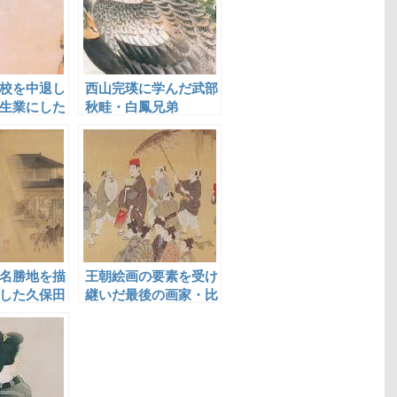
校を中退し
西山完瑛に学んだ武部
生業にした
秋畦・白鳳兄弟
名勝地を描
王朝絵画の要素を受け
した久保田
継いだ最後の画家・比
嘉盛清