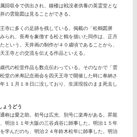
属回収令で供出され、鐘楼は戦没者供養の英霊堂とな
井の雲龍図は見ることができる。
王寺に多くの足跡を残している。掲載の「松鶴図屏
みられ、長寿を象徴する松と鶴を描いた同作は、正月
たという。天井画の制作が４０歳頃であることから、
天王寺との交流を伝える作品といえる。
歳代の松堂作品も数点伝わっている。そのなかで「雲
松堂の米寿記念画会を四天王寺で開催した時に奉納さ
年１１月１８日に没しており、生涯現役のまま死去し
・しょうどう
通称は愛之助。初号は広光、別号に楽寿がある。昇龍
、明治１１年大阪の三谷貞谷に師事した。明治１５年
を学んだのち、明治２４年鈴木松年に師事した。明治