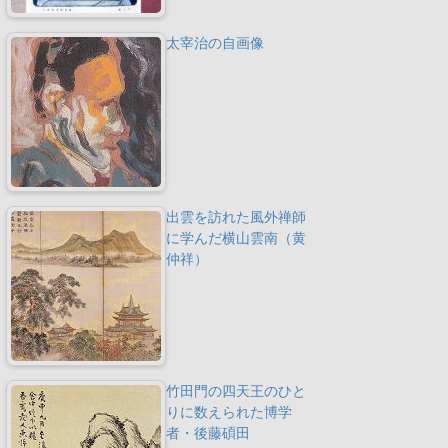
太宰治の自画像
出雲を訪れた風外禅師
に学んだ横山雲南（黄
仲祥）
竹田門の四天王のひと
りに数えられた博学
者・後藤碩田