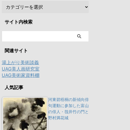
サイト内検索
関連サイト
湯上がり美術談義
UAG美人画研究室
UAG美術家資料棚
人気記事
河東碧梧桐の新傾向俳
句運動に参加した富山
の俳人・筏井竹の門と
野村満花城