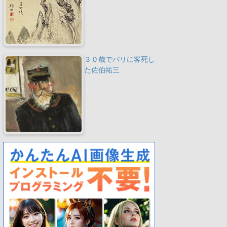
３０歳でパリに客死し
た佐伯祐三