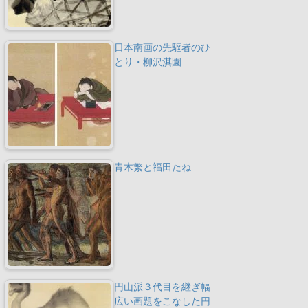
日本南画の先駆者のひ
とり・柳沢淇園
青木繁と福田たね
円山派３代目を継ぎ幅
広い画題をこなした円