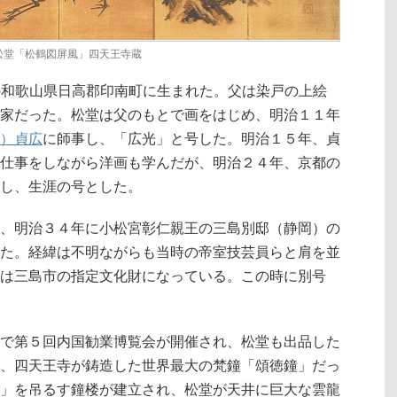
松堂「松鶴図屏風」四天王寺蔵
現在の和歌山県日高郡印南町に生まれた。父は染戸の上絵
家だった。松堂は父のもとで画をはじめ、明治１１年
）貞広
に師事し、「広光」と号した。明治１５年、貞
仕事をしながら洋画も学んだが、明治２４年、京都の
し、生涯の号とした。
、明治３４年に小松宮彰仁親王の三島別邸（静岡）の
た。経緯は不明ながらも当時の帝室技芸員らと肩を並
は三島市の指定文化財になっている。この時に別号
で第５回内国勧業博覧会が開催され、松堂も出品した
、四天王寺が鋳造した世界最大の梵鐘「頌徳鐘」だっ
」を吊るす鐘楼が建立され、松堂が天井に巨大な雲龍