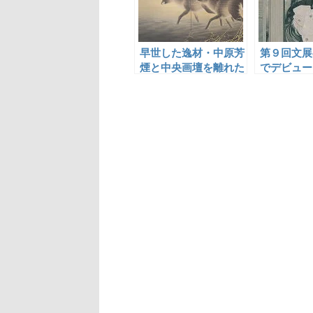
早世した逸材・中原芳
第９回文展
煙と中央画壇を離れた
でデビュー
竹田霞村
美人画家・