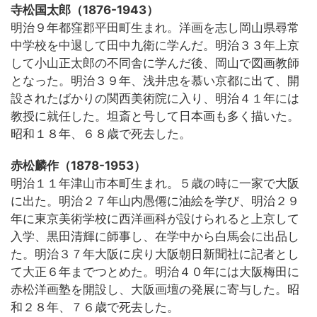
寺松国太郎（1876-1943）
明治９年都窪郡平田町生まれ。洋画を志し岡山県尋常
中学校を中退して田中九衛に学んだ。明治３３年上京
して小山正太郎の不同舎に学んだ後、岡山で図画教師
となった。明治３９年、浅井忠を慕い京都に出て、開
設されたばかりの関西美術院に入り、明治４１年には
教授に就任した。坦斎と号して日本画も多く描いた。
昭和１８年、６８歳で死去した。
赤松麟作（1878-1953）
明治１１年津山市本町生まれ。５歳の時に一家で大阪
に出た。明治２７年山内愚僊に油絵を学び、明治２９
年に東京美術学校に西洋画科が設けられると上京して
入学、黒田清輝に師事し、在学中から白馬会に出品し
た。明治３７年大阪に戻り大阪朝日新聞社に記者とし
て大正６年までつとめた。明治４０年には大阪梅田に
赤松洋画塾を開設し、大阪画壇の発展に寄与した。昭
和２８年、７６歳で死去した。