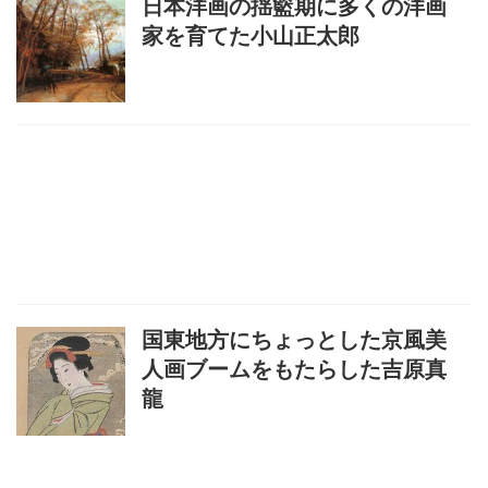
日本洋画の揺籃期に多くの洋画
家を育てた小山正太郎
国東地方にちょっとした京風美
人画ブームをもたらした吉原真
龍