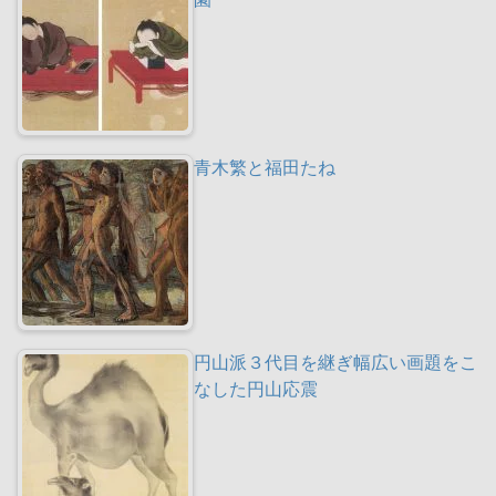
青木繁と福田たね
円山派３代目を継ぎ幅広い画題をこ
なした円山応震