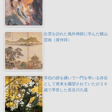
出雲を訪れた風外禅師に学んだ横山
雲南（黄仲祥）
等伯の跡を継いで一門を率いる存在
として将来を嘱望されていたが２６
歳で早世した長谷川久蔵