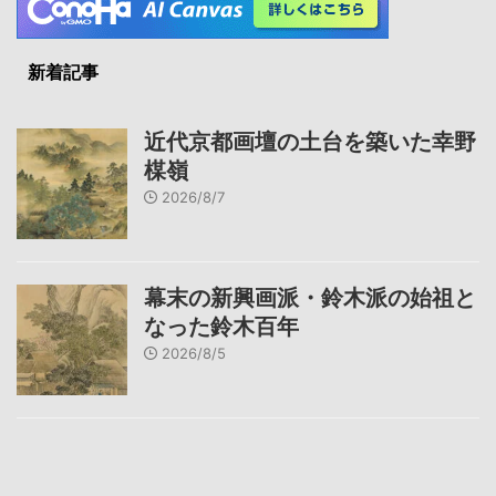
新着記事
近代京都画壇の土台を築いた幸野
楳嶺
2026/8/7
幕末の新興画派・鈴木派の始祖と
なった鈴木百年
2026/8/5