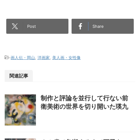
Post
Share
-
画人伝・岡山
,
洋画家
,
美人画・女性像
関連記事
制作と評論を並行して行ない前
衛美術の世界を切り開いた瑛九