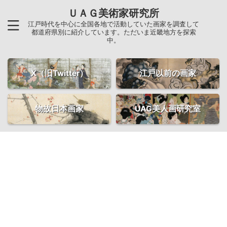
ＵＡＧ美術家研究所
江戸時代を中心に全国各地で活動していた画家を調査して
都道府県別に紹介しています。ただいま近畿地方を探索
中。
X（旧Twitter）
江戸以前の画家
物故日本画家
UAG美人画研究室