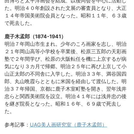
田博らと太平洋画会を結成、以後同会を中心に活動し
た。明治４０年創設された文展の審査員となり、大正
１４年帝国美術院会員となった。昭和１１年、６３歳
で死去した。
鹿子木孟郎（1874-1941）
明治７年岡山市生まれ。少年のころ画家を志し、明治
２１年岡山高等小学校を卒業後、松原三五郎の天彩画
塾で２年間学び、松原の大阪転任を機に上京するが病
気になり３カ月で帰郷。明治２５年に再び上京して小
山正太郎の不同舎に入学した。明治３３年、満谷国四
郎、丸山晩霞らとともに米国を経由して渡仏した。明
治３７年帰国、京都に鹿子木室町塾を開き、翌年浅井
忠らと関西美術院を設立。明治４１年には浅井忠の後
を継ぎ院長となった。昭和１６年、６９歳で死去し
た。
参考記事：
UAG美人画研究室（鹿子木孟郎）