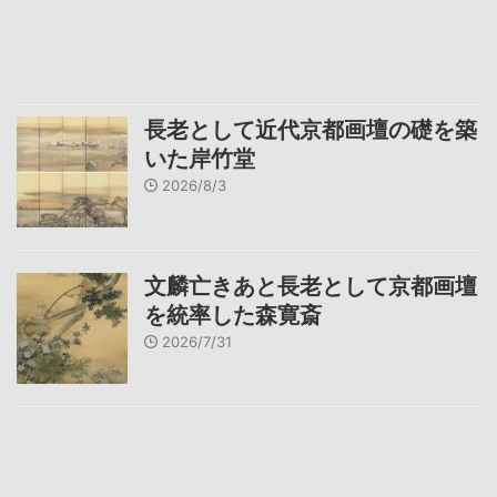
長老として近代京都画壇の礎を築
いた岸竹堂
2026/8/3
文麟亡きあと長老として京都画壇
を統率した森寛斎
2026/7/31