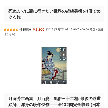
死ぬまでに観に行きたい世界の超絶美術を1冊でめ
ぐる旅
(
54550
)
￥2,200
(2026年8月7日 09:25 GMT +09:00 時点 -
詳細
はこちら
)
月岡芳年画集 月百姿 風俗三十二相: 最後の浮世
絵師、渾身の晩年傑作――全132図完全収録 (日本