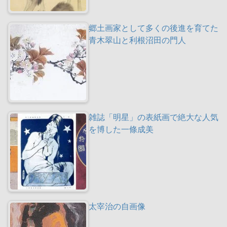
郷土画家として多くの後進を育てた
青木翠山と利根沼田の門人
雑誌「明星」の表紙画で絶大な人気
を博した一條成美
太宰治の自画像