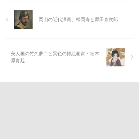
岡山の近代洋画、松岡寿と原田直次郎
美人画の竹久夢二と異色の挿絵画家・細木
原青起