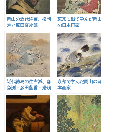
岡山の近代洋画、松岡
東京に出て学んだ岡山
寿と原田直次郎
の日本画家
近代徳島の住吉派、森
京都で学んだ岡山の日
魚渕・多田藍香・湯浅
本画家
桑月と門人たち