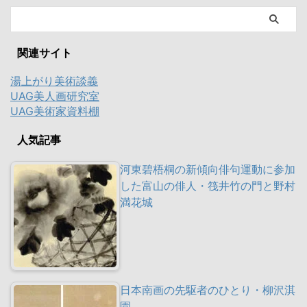
関連サイト
湯上がり美術談義
UAG美人画研究室
UAG美術家資料棚
人気記事
河東碧梧桐の新傾向俳句運動に参加
した富山の俳人・筏井竹の門と野村
満花城
日本南画の先駆者のひとり・柳沢淇
園