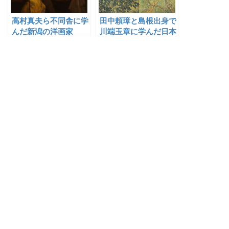
高村真夫ら不同舎に学
田中頼璋と島根出身で
んだ新潟の洋画家
川端玉章に学んだ日本
画家