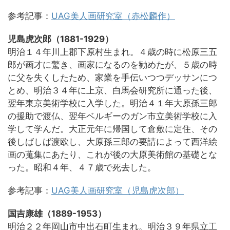
参考記事：
UAG美人画研究室（赤松麟作）
児島虎次郎（1881-1929）
明治１４年川上郡下原村生まれ。４歳の時に松原三五
郎が画才に驚き、画家になるのを勧めたが、５歳の時
に父を失くしたため、家業を手伝いつつデッサンにつ
とめ、明治３４年に上京、白馬会研究所に通った後、
翌年東京美術学校に入学した。明治４１年大原孫三郎
の援助で渡仏、翌年ベルギーのガン市立美術学校に入
学して学んだ。大正元年に帰国して倉敷に定住、その
後しばしば渡欧し、大原孫三郎の要請によって西洋絵
画の蒐集にあたり、これが後の大原美術館の基礎とな
った。昭和４年、４７歳で死去した。
参考記事：
UAG美人画研究室（児島虎次郎）
国吉康雄（1889-1953）
明治２２年岡山市中出石町生まれ。明治３９年県立工