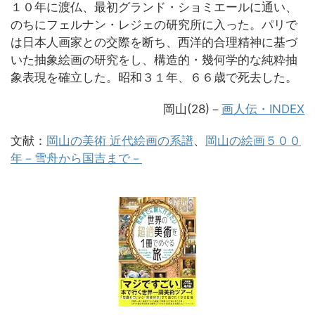
１０年に渡仏、最初グランド・ショミエールに通い、
のちにフェルナン・レジェの研究所に入った。パリで
は日本人画家との交際を断ち、西洋的合理精神に基づ
いた抽象絵画の研究をし、構造的・幾何学的な純粋抽
象表現を確立した。昭和３１年、６６歳で死去した。
岡山(28)
－
画人伝・INDEX
文献：
岡山の美術 近代絵画の系譜
、
岡山の絵画５００
年－雪舟から国吉まで－