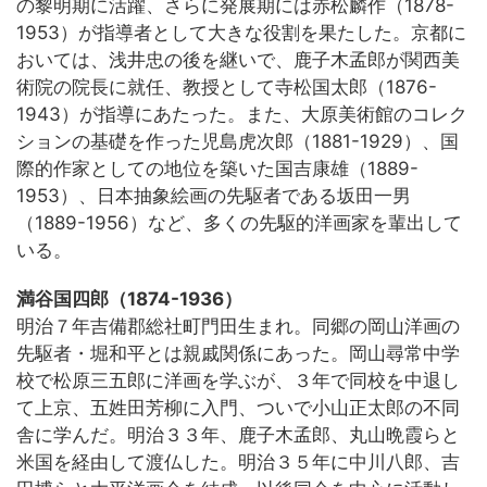
の黎明期に活躍、さらに発展期には赤松麟作（1878-
1953）が指導者として大きな役割を果たした。京都に
おいては、浅井忠の後を継いで、鹿子木孟郎が関西美
術院の院長に就任、教授として寺松国太郎（1876-
1943）が指導にあたった。また、大原美術館のコレク
ションの基礎を作った児島虎次郎（1881-1929）、国
際的作家としての地位を築いた国吉康雄（1889-
1953）、日本抽象絵画の先駆者である坂田一男
（1889-1956）など、多くの先駆的洋画家を輩出して
いる。
満谷国四郎（1874-1936）
明治７年吉備郡総社町門田生まれ。同郷の岡山洋画の
先駆者・堀和平とは親戚関係にあった。岡山尋常中学
校で松原三五郎に洋画を学ぶが、３年で同校を中退し
て上京、五姓田芳柳に入門、ついで小山正太郎の不同
舎に学んだ。明治３３年、鹿子木孟郎、丸山晩霞らと
米国を経由して渡仏した。明治３５年に中川八郎、吉