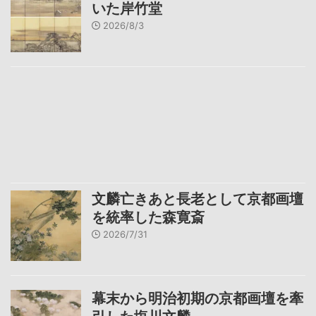
いた岸竹堂
2026/8/3
文麟亡きあと長老として京都画壇
を統率した森寛斎
2026/7/31
幕末から明治初期の京都画壇を牽