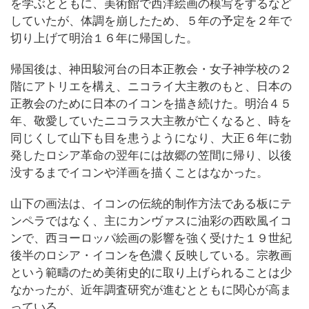
を学ぶとともに、美術館で西洋絵画の模写をするなど
していたが、体調を崩したため、５年の予定を２年で
切り上げて明治１６年に帰国した。
帰国後は、神田駿河台の日本正教会・女子神学校の２
階にアトリエを構え、ニコライ大主教のもと、日本の
正教会のために日本のイコンを描き続けた。明治４５
年、敬愛していたニコラス大主教が亡くなると、時を
同じくして山下も目を患うようになり、大正６年に勃
発したロシア革命の翌年には故郷の笠間に帰り、以後
没するまでイコンや洋画を描くことはなかった。
山下の画法は、イコンの伝統的制作方法である板にテ
ンペラではなく、主にカンヴァスに油彩の西欧風イコ
ンで、西ヨーロッパ絵画の影響を強く受けた１９世紀
後半のロシア・イコンを色濃く反映している。宗教画
という範疇のため美術史的に取り上げられることは少
なかったが、近年調査研究が進むとともに関心が高ま
っている。