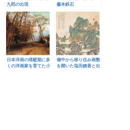
九郎の出現
藤本鉄石
日本洋画の揺籃期に多
備中から移り住み画塾
くの洋画家を育てた小
を開いた塩田銕香と出
山正太郎
雲の門人