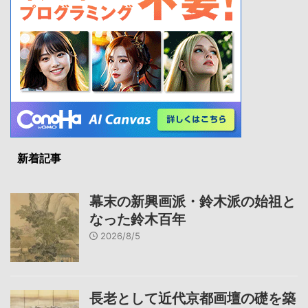
新着記事
幕末の新興画派・鈴木派の始祖と
なった鈴木百年
2026/8/5
長老として近代京都画壇の礎を築