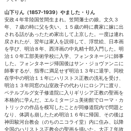
山下りん（1857-1939）やました・りん
安政４年常陸国笠間生まれ。笠間藩士の娘。文久３
年、７歳の時に父を失い、１５歳の時に農家に嫁に出
される話があったため家出して上京した。一度は連れ
戻されたが、翌年は家人を説得して、浮世絵、日本画
を学び、明治８年、西洋画の中丸精十郎入門した。明
治１０年工部美術学校に入学、フォンタネージに師事
した。フォンタネージ帰国後はサン・ジョヴァンニに
師事するが、指導に満足せず明治１３年に退学。同校
在学中の明治１１年にハリストス正教の洗礼を受け、
明治１３年同窓の山室政子の代わりにロシアに渡り、
ペテルブルグ女子修道院に入りギリシア正教の聖画を
本格的に学んだ。エルミタージュ美術館でローマ・カ
トリックの作品を模写したことが同修道院内で問題と
なり、体調も崩したため明治１６年に帰国、その後は
神田駿河台教会（のちのニコライ堂）内に住み、以降
全国のハリストス正教会の聖画を描いた。大正７年故