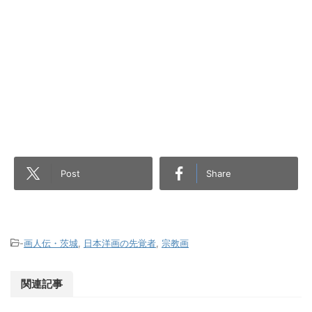
Post
Share
-
画人伝・茨城
,
日本洋画の先覚者
,
宗教画
関連記事