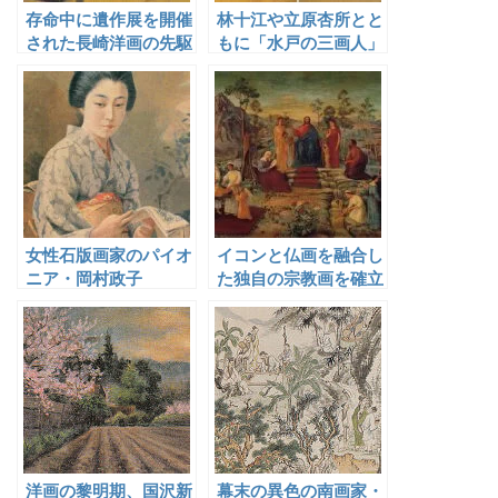
存命中に遺作展を開催
林十江や立原杏所とと
された長崎洋画の先駆
もに「水戸の三画人」
者・彭城貞徳
といわれた水戸藩士・
萩谷セン喬
女性石版画家のパイオ
イコンと仏画を融合し
ニア・岡村政子
た独自の宗教画を確立
した牧島如鳩
洋画の黎明期、国沢新
幕末の異色の南画家・