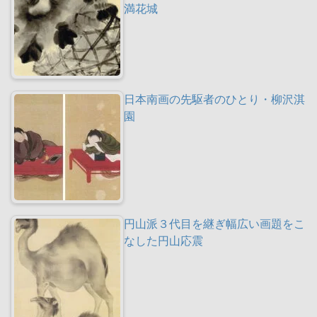
満花城
日本南画の先駆者のひとり・柳沢淇
園
円山派３代目を継ぎ幅広い画題をこ
なした円山応震