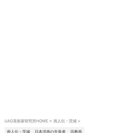
UAG美術家研究所HOME
>
画人伝・茨城
>
画人伝・茨城
日本洋画の先覚者
宗教画