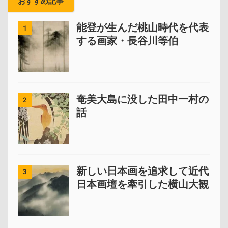
おすすめ記事
能登が生んだ桃山時代を代表
1
する画家・長谷川等伯
奄美大島に没した田中一村の
2
話
新しい日本画を追求して近代
3
日本画壇を牽引した横山大観