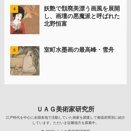
妖艶で頽廃美漂う画風を展開
4
し、画壇の悪魔派と呼ばれた
北野恒富
室町水墨画の最高峰・雪舟
5
ＵＡＧ美術家研究所
江戸時代を中心に全国各地で活動していた画家を調査して都道府県別に紹介
しています。ただいま近畿地方を探索中。