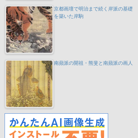
京都画壇で明治まで続く岸派の基礎
を築いた岸駒
南蘋派の開祖・熊斐と南蘋派の画人