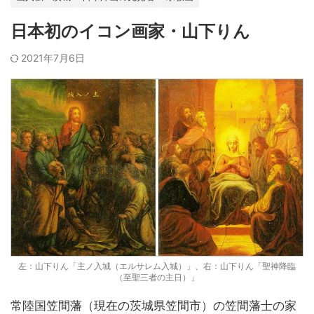
日本初のイコン画家・山下りん
2021年7月6日
左：山下りん「主ノ入城（エルサレム入城）」、右：山下りん「聖神降臨
（至聖三者の主日）」
常陸国笠間藩（現在の茨城県笠間市）の笠間藩士の家