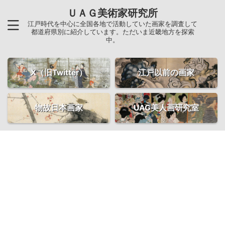
ＵＡＧ美術家研究所
江戸時代を中心に全国各地で活動していた画家を調査して
都道府県別に紹介しています。ただいま近畿地方を探索
中。
X（旧Twitter）
江戸以前の画家
物故日本画家
UAG美人画研究室