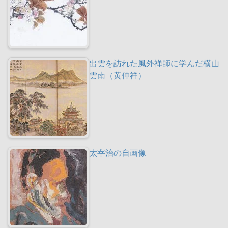
出雲を訪れた風外禅師に学んだ横山
雲南（黄仲祥）
太宰治の自画像