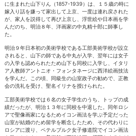
に生まれた山下りん（1857-1939）は、１５歳の時に
嫁入り話を嫌って家出して上京、一度は連れ戻された
が、家人を説得して再び上京し、浮世絵や日本画を学
んだのち、明治８年、洋画家の中丸精十郎に師事し
た。
明治９年日本初の美術学校である工部美術学校が設立
されると、山下の師である中丸が入学、翌年には女子
の入学も認められたため山下も同校に入学し、イタリ
ア人教師アントニオ・フォンタネージに西洋絵画技法
を学んだ。この頃、同級生の山室政子の勧めで、正教
会の洗礼を受け、聖名イリナを授けられた。
工部美術学校では６名の女子学生のうち、トップの成
績だったが、明治１３年に同校を中退した。同年ロシ
アで聖像画家になるためイコン画法を学ぶ予定だった
山室が結婚のため留学を断念したため、その代わりに
ロシアに渡り、ペテルブルク女子修道院でイコン画法