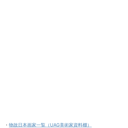
・
物故日本画家一覧（UAG美術家資料棚）