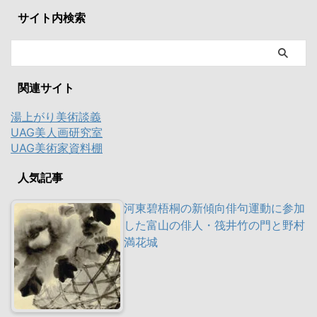
サイト内検索
関連サイト
湯上がり美術談義
UAG美人画研究室
UAG美術家資料棚
人気記事
河東碧梧桐の新傾向俳句運動に参加
した富山の俳人・筏井竹の門と野村
満花城