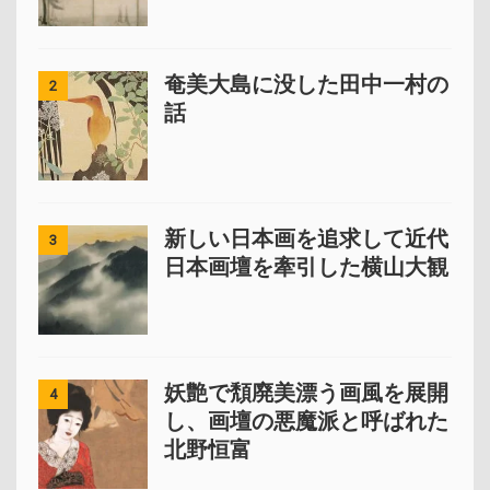
奄美大島に没した田中一村の
2
話
新しい日本画を追求して近代
3
日本画壇を牽引した横山大観
妖艶で頽廃美漂う画風を展開
4
し、画壇の悪魔派と呼ばれた
北野恒富