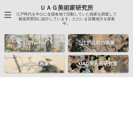
ＵＡＧ美術家研究所
江戸時代を中心に全国各地で活動していた画家を調査して
都道府県別に紹介しています。ただいま近畿地方を探索
中。
X（旧Twitter）
江戸以前の画家
物故日本画家
UAG美人画研究室