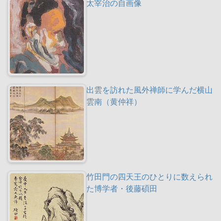
太宰治の自画像
出雲を訪れた風外禅師に学んだ横山
雲南（黄仲祥）
竹田門の四天王のひとりに数えられ
た博学者・後藤碩田