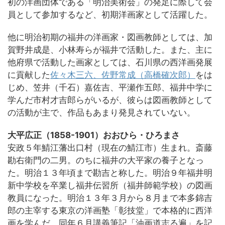
初の洋画団体である「明治美術会」の発足に際して会
員として参加するなど、初期洋画家として活躍した。
他に明治初期の福井の洋画家・図画教師としては、加
賀野井成是、小林寿らが福井で活動した。また、主に
他府県で活動した画家としては、石川県の西洋画発展
に貢献した
佐々木三六、佐野常成（高橋確次郎）
をは
じめ、笠井（千石）嘉佐吉、平瀬作五郎、福井中学に
学んだ市村才吉郎らがいるが、彼らは図画教師として
の活動が主で、作品もあまり発見されていない。
大平広正（1858-1901）おおひら・ひろまさ
安政５年鯖江藩出口村（現在の鯖江市）生まれ。斎藤
勘右衛門の二男。のちに福井の大平家の養子となっ
た。明治１３年頃まで勘吉と称した。明治９年福井明
新中学校を卒業し福井伝習所（福井師範学校）の図画
教員になった。明治１３年３月から８月まで本多錦吉
郎の主宰する東京の洋画塾「彰技堂」で本格的に西洋
画を学んだ。同年６月講義筆記「油画道志る遍」を記