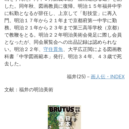
した。同年秋、図画教員に復帰。明治１５年福井中学
に転勤となるが辞任し、上京して「彰技堂」に再入
門。明治１７年から２１年まで京都府第一中学に勤
務。明治２１年から２３年まで第三高等学校（京都）
で教鞭をとる。明治２２年明治美術会発足に際し会員
となったが、同会展覧会への出品記録は認められな
い。明治２２年、
守住貫魚
、大平広正閲による図画教
科書「中学図画範本」発行。明治３４年、４３歳で死
去した。
福井(25)－
画人伝・INDEX
文献：福井の明治美術