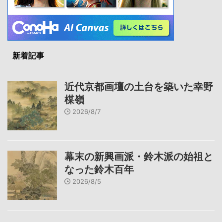
新着記事
近代京都画壇の土台を築いた幸野
楳嶺
2026/8/7
幕末の新興画派・鈴木派の始祖と
なった鈴木百年
2026/8/5