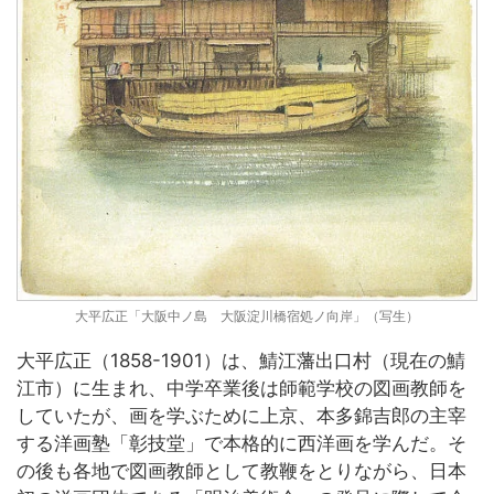
大平広正「大阪中ノ島 大阪淀川橋宿処ノ向岸」（写生）
大平広正（1858-1901）は、鯖江藩出口村（現在の鯖
江市）に生まれ、中学卒業後は師範学校の図画教師を
していたが、画を学ぶために上京、本多錦吉郎の主宰
する洋画塾「彰技堂」で本格的に西洋画を学んだ。そ
の後も各地で図画教師として教鞭をとりながら、日本