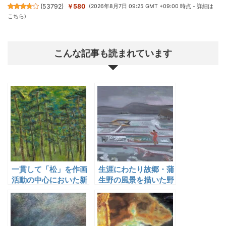
(
53792
)
￥580
(2026年8月7日 09:25 GMT +09:00 時点 -
詳細は
こちら
)
こんな記事も読まれています
一貫して「松」を作画
生涯にわたり故郷・蒲
活動の中心においた新
生野の風景を描いた野
道繁
口謙蔵