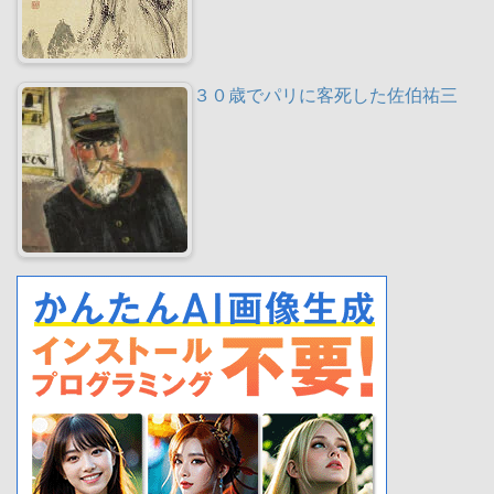
３０歳でパリに客死した佐伯祐三