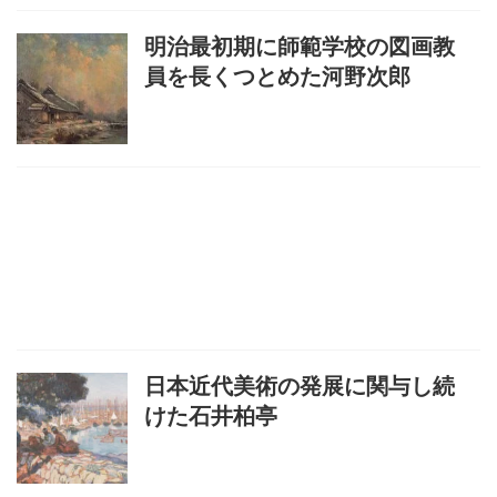
明治最初期に師範学校の図画教
員を長くつとめた河野次郎
日本近代美術の発展に関与し続
けた石井柏亭