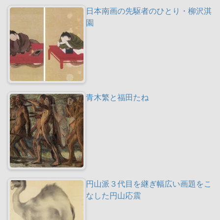
日本南画の先駆者のひとり・柳沢淇
園
青木繁と福田たね
円山派３代目を継ぎ幅広い画題をこ
なした円山応震