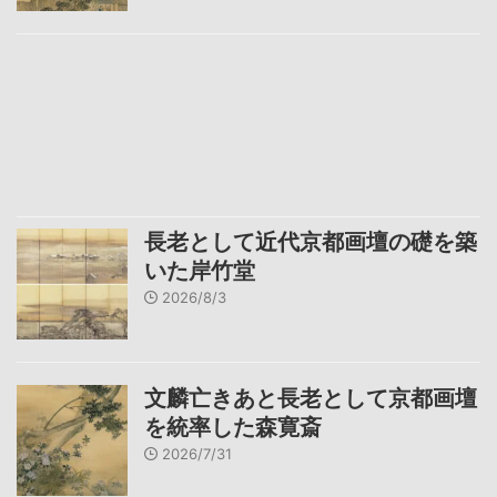
長老として近代京都画壇の礎を築
いた岸竹堂
2026/8/3
文麟亡きあと長老として京都画壇
を統率した森寛斎
2026/7/31