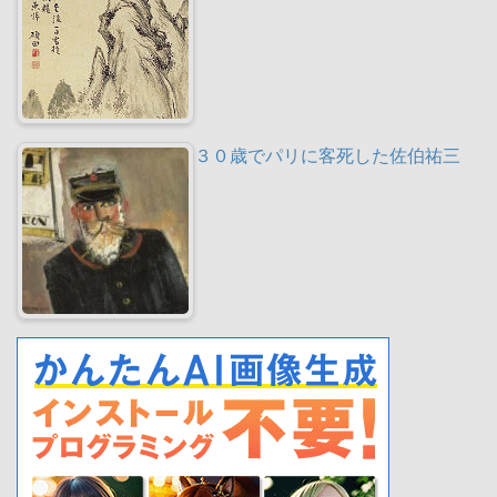
３０歳でパリに客死した佐伯祐三