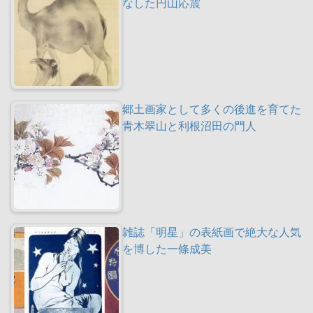
なした円山応震
郷土画家として多くの後進を育てた
青木翠山と利根沼田の門人
雑誌「明星」の表紙画で絶大な人気
を博した一條成美