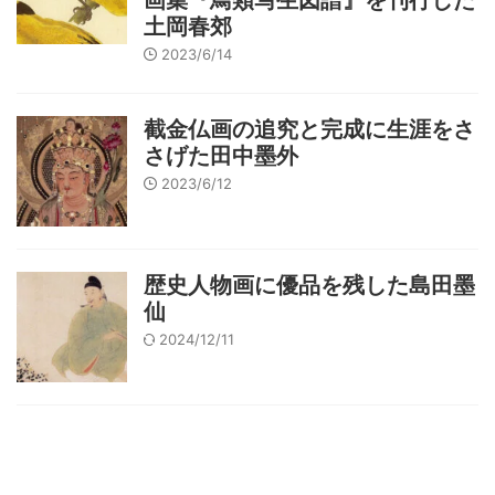
画集『鳥類写生図譜』を刊行した
土岡春郊
2023/6/14
截金仏画の追究と完成に生涯をさ
さげた田中墨外
2023/6/12
歴史人物画に優品を残した島田墨
仙
2024/12/11