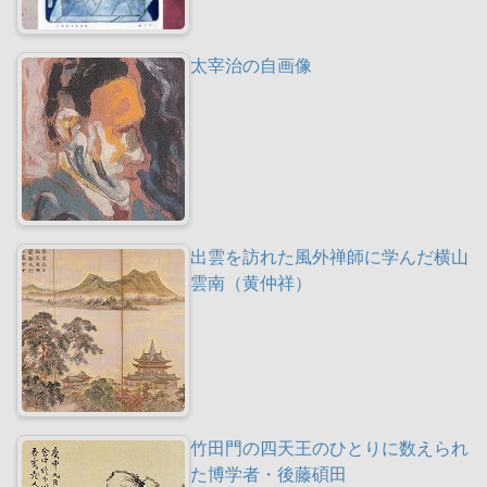
太宰治の自画像
出雲を訪れた風外禅師に学んだ横山
雲南（黄仲祥）
竹田門の四天王のひとりに数えられ
た博学者・後藤碩田