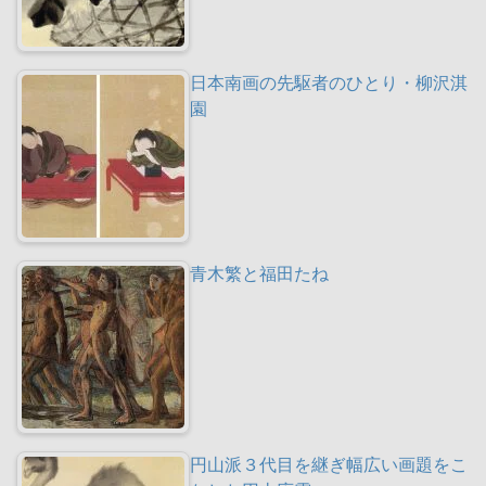
日本南画の先駆者のひとり・柳沢淇
園
青木繁と福田たね
円山派３代目を継ぎ幅広い画題をこ