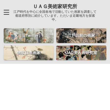
ＵＡＧ美術家研究所
江戸時代を中心に全国各地で活動していた画家を調査して
都道府県別に紹介しています。ただいま近畿地方を探索
中。
X（旧Twitter）
江戸以前の画家
物故日本画家
UAG美人画研究室