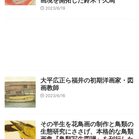
画境を開拓した鈴木千久馬
2023/6/19
大平広正ら福井の初期洋画家・図
画教師
2023/6/16
その半生を花鳥画の制作と鳥類の
生態研究にささげ、本格的な鳥類