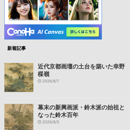
新着記事
近代京都画壇の土台を築いた幸野
楳嶺
2026/8/7
幕末の新興画派・鈴木派の始祖と
なった鈴木百年
2026/8/5