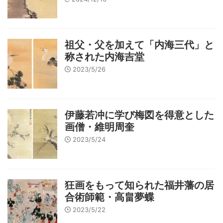
祖父・父を加えて「内海三代」と
称された内海吉堂
2023/5/26
伊藤若冲に学び梅図を得意とした
画僧・維明周奎
2023/5/24
狂画をもって知られた福井藩の居
合術師範・高畠夢蝶
2023/5/22