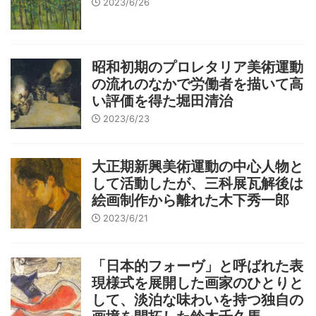
2023/6/26
昭和初期のプロレタリア美術運動
の流れのなかで労働者を描いて高
い評価を得た堀田清治
2023/6/23
大正期新興美術運動の中心人物と
して活動したが、三科展瓦解後は
絵画制作から離れた木下秀一郎
2023/6/21
「日本的フォーヴ」と呼ばれた表
現様式を展開した画家のひとりと
して、淡泊な味わいを持つ独自の