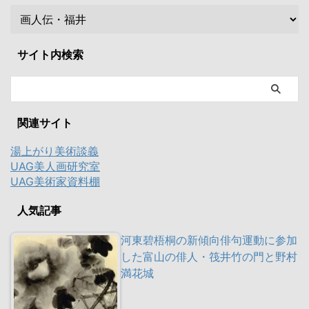
サイト内検索
関連サイト
湯上がり美術談義
UAG美人画研究室
UAG美術家資料棚
人気記事
河東碧梧桐の新傾向俳句運動に参加
した富山の俳人・筏井竹の門と野村
満花城