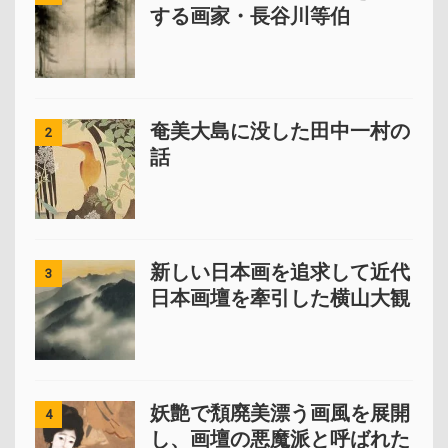
する画家・長谷川等伯
奄美大島に没した田中一村の
2
話
新しい日本画を追求して近代
3
日本画壇を牽引した横山大観
妖艶で頽廃美漂う画風を展開
4
し、画壇の悪魔派と呼ばれた