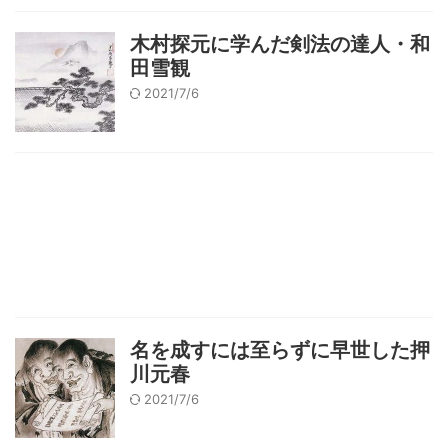
木村探元に学んだ剣法の達人・和
田雪観
2021/7/6
名を成すには至らずに早世した押
川元春
2021/7/6