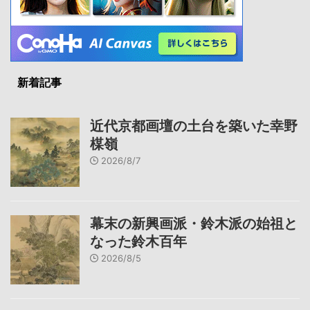
新着記事
近代京都画壇の土台を築いた幸野
楳嶺
2026/8/7
幕末の新興画派・鈴木派の始祖と
なった鈴木百年
2026/8/5