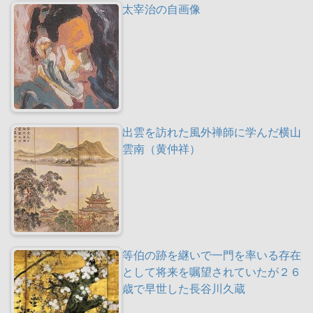
太宰治の自画像
出雲を訪れた風外禅師に学んだ横山
雲南（黄仲祥）
等伯の跡を継いで一門を率いる存在
として将来を嘱望されていたが２６
歳で早世した長谷川久蔵