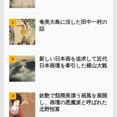
奄美大島に没した田中一村の
2
話
新しい日本画を追求して近代
3
日本画壇を牽引した横山大観
妖艶で頽廃美漂う画風を展開
4
し、画壇の悪魔派と呼ばれた
北野恒富