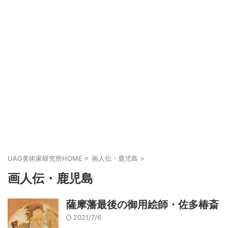
UAG美術家研究所HOME
>
画人伝・鹿児島
>
画人伝・鹿児島
薩摩藩最後の御用絵師・佐多椿斎
2021/7/6