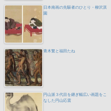
日本南画の先駆者のひとり・柳沢淇
園
青木繁と福田たね
円山派３代目を継ぎ幅広い画題をこ
なした円山応震