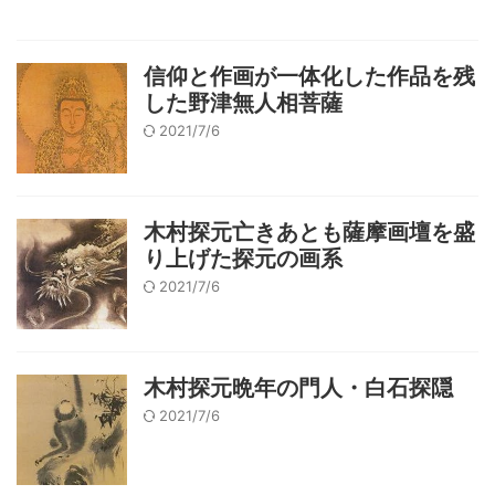
信仰と作画が一体化した作品を残
した野津無人相菩薩
2021/7/6
木村探元亡きあとも薩摩画壇を盛
り上げた探元の画系
2021/7/6
木村探元晩年の門人・白石探隠
2021/7/6