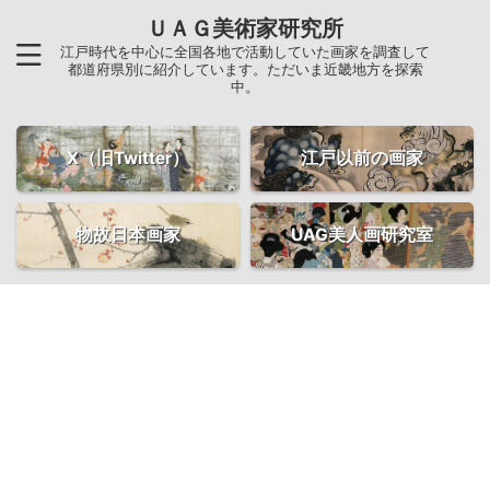
ＵＡＧ美術家研究所
江戸時代を中心に全国各地で活動していた画家を調査して
都道府県別に紹介しています。ただいま近畿地方を探索
中。
X（旧Twitter）
江戸以前の画家
物故日本画家
UAG美人画研究室