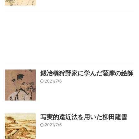
鍛冶橋狩野家に学んだ薩摩の絵師
2021/7/6
写実的遠近法を用いた柳田龍雪
2021/7/6