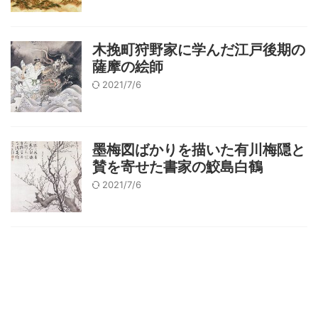
木挽町狩野家に学んだ江戸後期の
薩摩の絵師
2021/7/6
墨梅図ばかりを描いた有川梅隠と
賛を寄せた書家の鮫島白鶴
2021/7/6