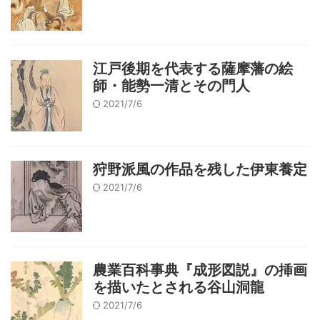
江戸後期を代表する薩摩藩の絵
師・能勢一清とその門人
2021/7/6
狩野派風の作品を残した伊東養定
2021/7/6
農業百科事典『成形図説』の挿画
を描いたとされる谷山洞龍
2021/7/6