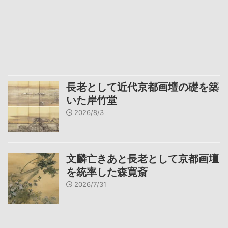
長老として近代京都画壇の礎を築
いた岸竹堂
2026/8/3
文麟亡きあと長老として京都画壇
を統率した森寛斎
2026/7/31