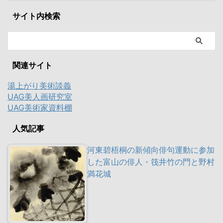
サイト内検索
関連サイト
湯上がり美術談義
UAG美人画研究室
UAG美術家資料棚
人気記事
河東碧梧桐の新傾向俳句運動に参加
した富山の俳人・筏井竹の門と野村
満花城