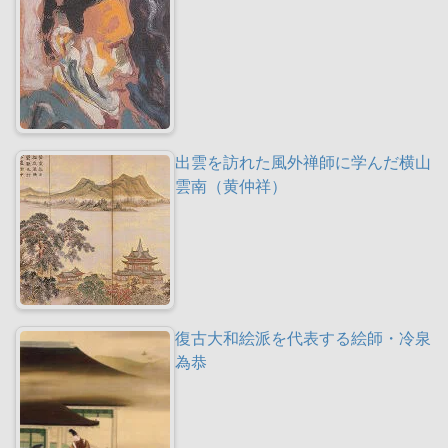
出雲を訪れた風外禅師に学んだ横山
雲南（黄仲祥）
復古大和絵派を代表する絵師・冷泉
為恭