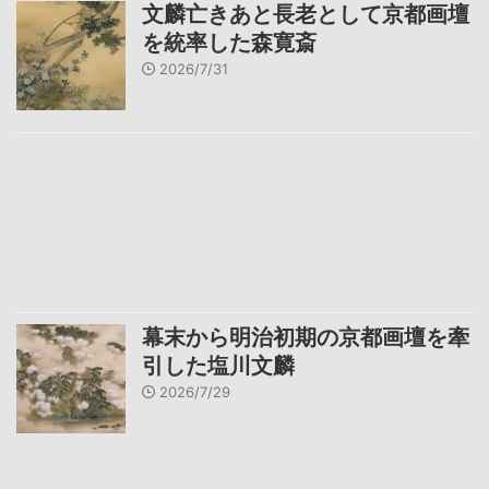
文麟亡きあと長老として京都画壇
を統率した森寛斎
2026/7/31
幕末から明治初期の京都画壇を牽
引した塩川文麟
2026/7/29