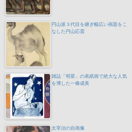
円山派３代目を継ぎ幅広い画題をこ
なした円山応震
雑誌「明星」の表紙画で絶大な人気
を博した一條成美
太宰治の自画像