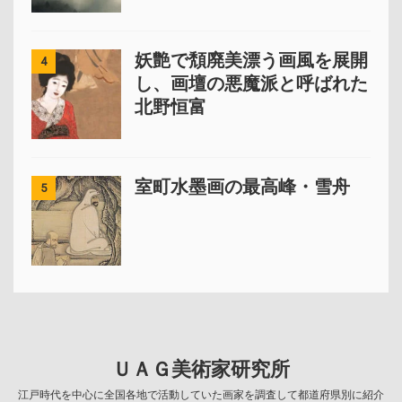
妖艶で頽廃美漂う画風を展開
4
し、画壇の悪魔派と呼ばれた
北野恒富
室町水墨画の最高峰・雪舟
5
ＵＡＧ美術家研究所
江戸時代を中心に全国各地で活動していた画家を調査して都道府県別に紹介