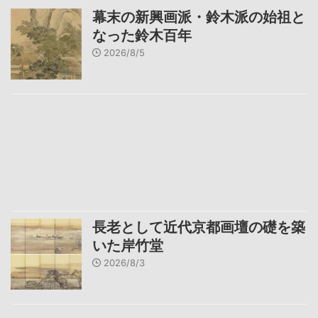
幕末の新興画派・鈴木派の始祖と
なった鈴木百年
2026/8/5
長老として近代京都画壇の礎を築
いた岸竹堂
2026/8/3