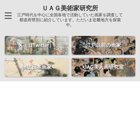
ＵＡＧ美術家研究所
江戸時代を中心に全国各地で活動していた画家を調査して
都道府県別に紹介しています。ただいま近畿地方を探索
中。
X（旧Twitter）
江戸以前の画家
物故日本画家
UAG美人画研究室