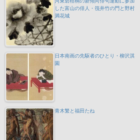
河東碧梧桐の新傾向俳句運動に参加
した富山の俳人・筏井竹の門と野村
満花城
日本南画の先駆者のひとり・柳沢淇
園
青木繁と福田たね