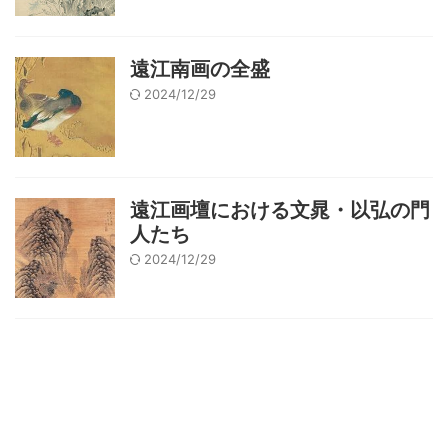
遠江南画の全盛
2024/12/29
遠江画壇における文晁・以弘の門
人たち
2024/12/29