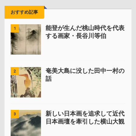
おすすめ記事
能登が生んだ桃山時代を代表
1
する画家・長谷川等伯
奄美大島に没した田中一村の
2
話
新しい日本画を追求して近代
3
日本画壇を牽引した横山大観