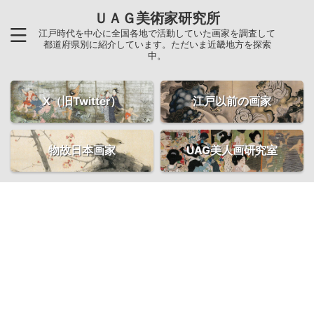
ＵＡＧ美術家研究所
江戸時代を中心に全国各地で活動していた画家を調査して
都道府県別に紹介しています。ただいま近畿地方を探索
中。
X（旧Twitter）
江戸以前の画家
物故日本画家
UAG美人画研究室