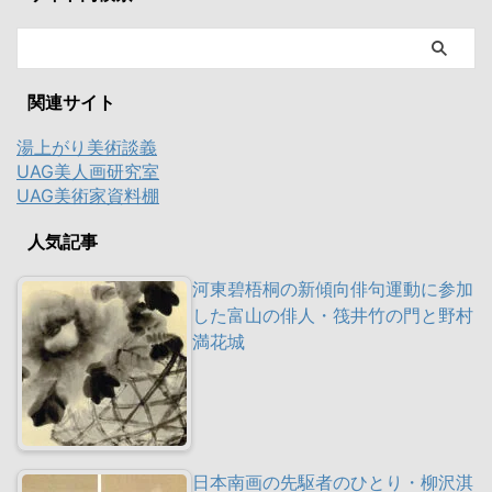
関連サイト
湯上がり美術談義
UAG美人画研究室
UAG美術家資料棚
人気記事
河東碧梧桐の新傾向俳句運動に参加
した富山の俳人・筏井竹の門と野村
満花城
日本南画の先駆者のひとり・柳沢淇