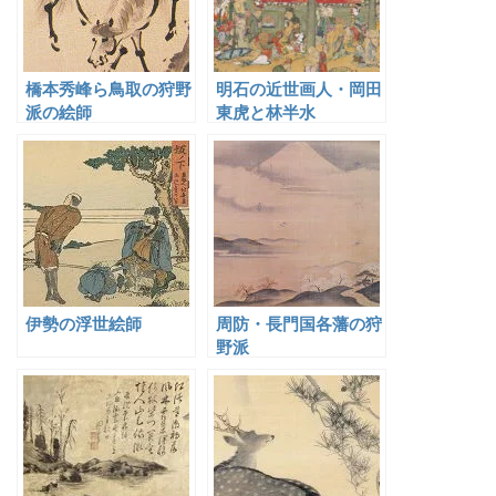
橋本秀峰ら鳥取の狩野
明石の近世画人・岡田
派の絵師
東虎と林半水
伊勢の浮世絵師
周防・長門国各藩の狩
野派