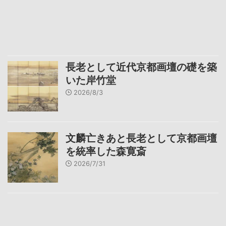
長老として近代京都画壇の礎を築
いた岸竹堂
2026/8/3
文麟亡きあと長老として京都画壇
を統率した森寛斎
2026/7/31