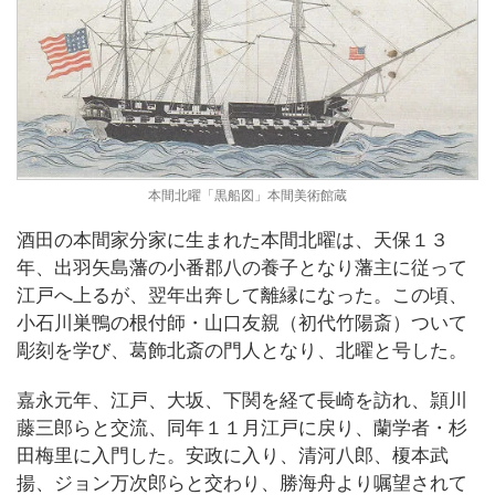
本間北曜「黒船図」本間美術館蔵
酒田の本間家分家に生まれた本間北曜は、天保１３
年、出羽矢島藩の小番郡八の養子となり藩主に従って
江戸へ上るが、翌年出奔して離縁になった。この頃、
小石川巣鴨の根付師・山口友親（初代竹陽斎）ついて
彫刻を学び、葛飾北斎の門人となり、北曜と号した。
嘉永元年、江戸、大坂、下関を経て長崎を訪れ、頴川
藤三郎らと交流、同年１１月江戸に戻り、蘭学者・杉
田梅里に入門した。安政に入り、清河八郎、榎本武
揚、ジョン万次郎らと交わり、勝海舟より嘱望されて