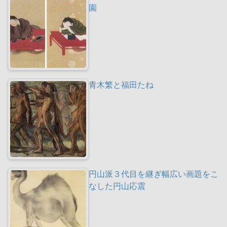
園
青木繁と福田たね
円山派３代目を継ぎ幅広い画題をこ
なした円山応震