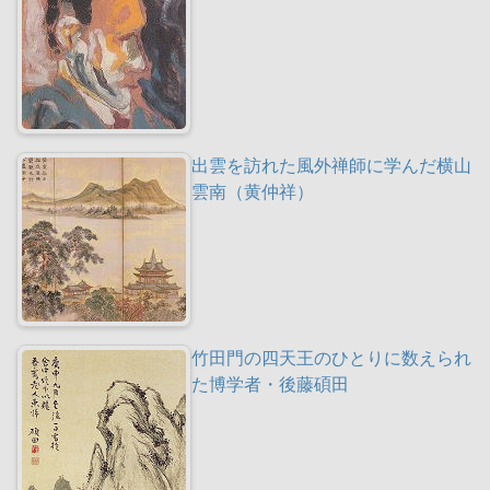
出雲を訪れた風外禅師に学んだ横山
雲南（黄仲祥）
竹田門の四天王のひとりに数えられ
た博学者・後藤碩田