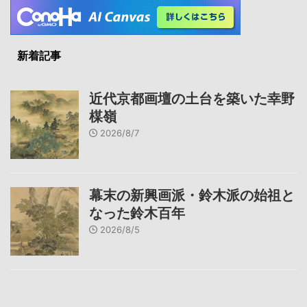
新着記事
近代京都画壇の土台を築いた幸野
楳嶺
2026/8/7
幕末の新興画派・鈴木派の始祖と
なった鈴木百年
2026/8/5