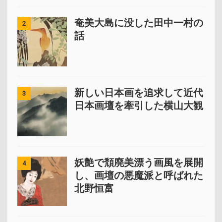
奄美大島に没した田中一村の
2
話
新しい日本画を追求して近代
3
日本画壇を牽引した横山大観
妖艶で頽廃美漂う画風を展開
4
し、画壇の悪魔派と呼ばれた
北野恒富