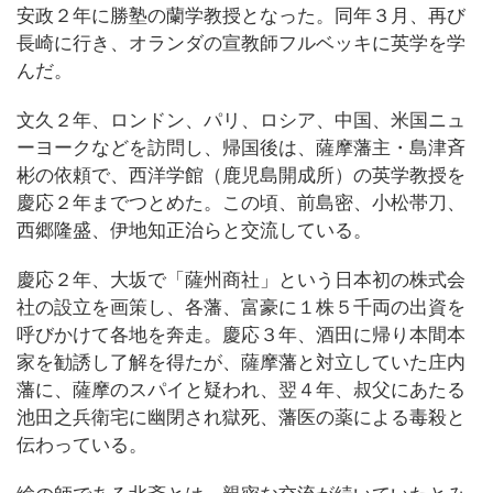
安政２年に勝塾の蘭学教授となった。同年３月、再び
長崎に行き、オランダの宣教師フルベッキに英学を学
んだ。
文久２年、ロンドン、パリ、ロシア、中国、米国ニュ
ーヨークなどを訪問し、帰国後は、薩摩藩主・島津斉
彬の依頼で、西洋学館（鹿児島開成所）の英学教授を
慶応２年までつとめた。この頃、前島密、小松帯刀、
西郷隆盛、伊地知正治らと交流している。
慶応２年、大坂で「薩州商社」という日本初の株式会
社の設立を画策し、各藩、富豪に１株５千両の出資を
呼びかけて各地を奔走。慶応３年、酒田に帰り本間本
家を勧誘し了解を得たが、薩摩藩と対立していた庄内
藩に、薩摩のスパイと疑われ、翌４年、叔父にあたる
池田之兵衛宅に幽閉され獄死、藩医の薬による毒殺と
伝わっている。