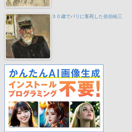
３０歳でパリに客死した佐伯祐三