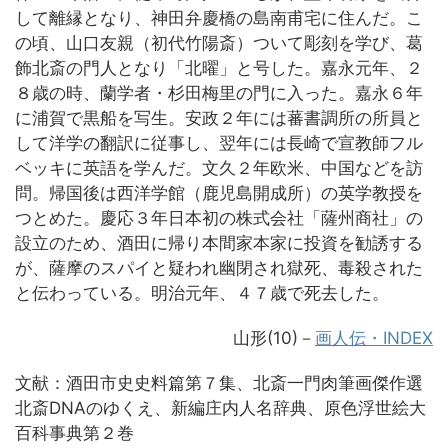
して離縁となり、神田弁慶橋の島南甫宅に住んだ。こ
の頃、山口友親（初代竹陽斎）ついて彫刻を学び、葛
飾北斎の門人となり「北曜」と号した。嘉永元年、２
８歳の時、蘭学者・杉田梅里の門に入った。嘉永６年
に浦賀で黒船を写生。安政２年には蕃書調所の所員と
して洋学の翻訳に従事し、翌年には長崎で宣教師フル
ベッキに英語を学んだ。文久２年欧米、中国などを訪
問。帰国後は西洋学館（鹿児島開成所）の英学教授を
つとめた。慶応３年日本初の株式会社「薩州商社」の
設立のため、酒田に帰り本間家本家に投資を勧誘する
が、薩摩のスパイと疑われ幽閉され獄死、毒殺された
と伝わっている。明治元年、４７歳で死去した。
山形(10)－
画人伝・INDEX
文献：酒田市史史料篇第７集、北斎一門肉筆画傑作選
北斎DNAのゆくえ、新編庄内人名辞典、原色浮世絵大
百科事典第２巻