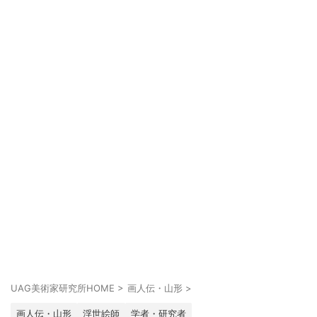
UAG美術家研究所HOME
>
画人伝・山形
>
画人伝・山形
浮世絵師
学者・研究者