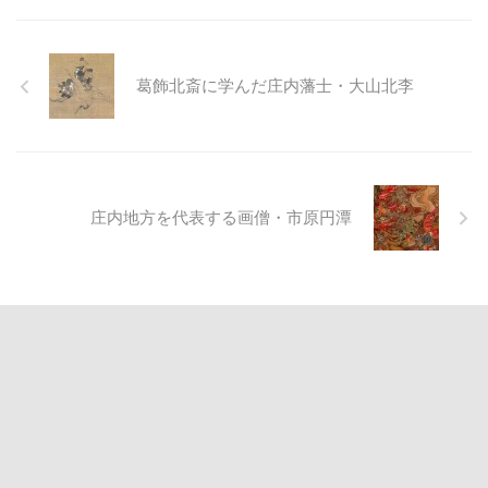
葛飾北斎に学んだ庄内藩士・大山北李
庄内地方を代表する画僧・市原円潭