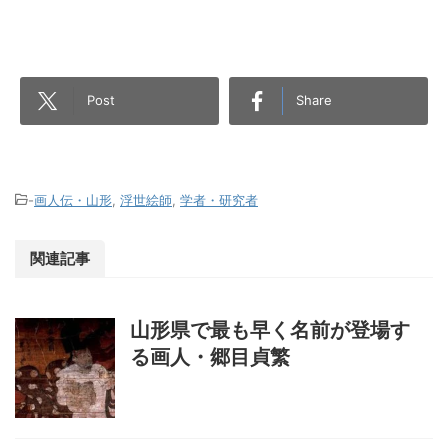
Post
Share
-
画人伝・山形
,
浮世絵師
,
学者・研究者
関連記事
山形県で最も早く名前が登場す
る画人・郷目貞繁