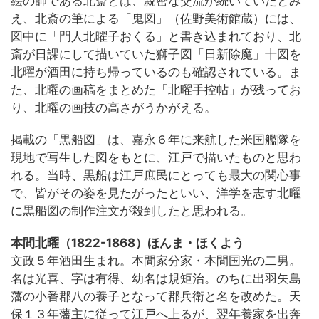
絵の師である北斎とは、親密な交流が続いていたとみ
え、北斎の筆による「鬼図」（佐野美術館蔵）には、
図中に「門人北曜子おくる」と書き込まれており、北
斎が日課にして描いていた獅子図「日新除魔」十図を
北曜が酒田に持ち帰っているのも確認されている。ま
た、北曜の画稿をまとめた「北曜手控帖」が残ってお
り、北曜の画技の高さがうかがえる。
掲載の「黒船図」は、嘉永６年に来航した米国艦隊を
現地で写生した図をもとに、江戸で描いたものと思わ
れる。当時、黒船は江戸庶民にとっても最大の関心事
で、皆がその姿を見たがったといい、洋学を志す北曜
に黒船図の制作注文が殺到したと思われる。
本間北曜（1822-1868）ほんま・ほくよう
文政５年酒田生まれ。本間家分家・本間国光の二男。
名は光喜、字は有得、幼名は規矩治。のちに出羽矢島
藩の小番郡八の養子となって郡兵衛と名を改めた。天
保１３年藩主に従って江戸へ上るが、翌年養家を出奔