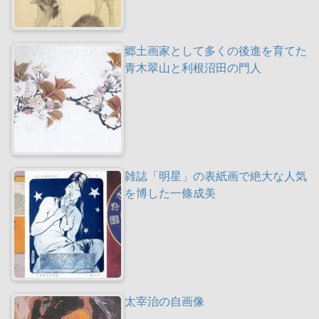
郷土画家として多くの後進を育てた
青木翠山と利根沼田の門人
雑誌「明星」の表紙画で絶大な人気
を博した一條成美
太宰治の自画像