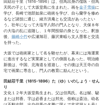
田結荘千里（1816-1896）は、但馬出身の儒医・但馬
天民の子として大坂堂島に生まれた。画を
金子雪操
に
学び、長崎で池部如泉に砲術を学び、自ら蘭学を修め
るなど諸技に通じ、緒方洪庵とも交流があったとい
う。壮年になって大塩平八郎の門人となり、天保８年
の大塩の乱に追随し、１年間投獄の身となった。釈放
後、
篠崎小竹
や広瀬旭荘、藤沢東畡ら文人墨客と交流
を持った。
大坂では砲術家として名を馳せたが、幕末には海運業
に進出するなど実業家としての側面もあった。明治維
新後は、中国、北海道を巡遊し、その後は天王寺の自
宅で画業に専念し、門人の教育に励んだという。
田結荘千里（1815-1896）た（ゆ）いのしょう・せん
り
文化１２年大坂堂島生まれ。父は但馬氏。名は馝、駜
または邦香。字は必香または邦光、俗称は斎治。幼名
は不動次郎。出自但馬の名勝に因んで玄武洞とも号し