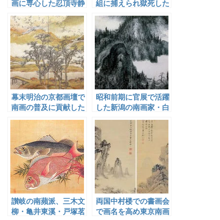
画に専心した忍頂寺静
組に捕えられ獄死した
村
藤井藍田
幕末明治の京都画壇で
昭和前期に官展で活躍
南画の普及に貢献した
した新潟の南画家・白
谷口藹山
倉嘉入と横尾深林人
讃岐の南蘋派、三木文
両国中村楼での書画会
柳・亀井東溪・戸塚茗
で画名を高め東京南画