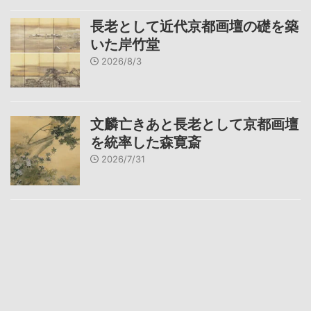
長老として近代京都画壇の礎を築
いた岸竹堂
2026/8/3
文麟亡きあと長老として京都画壇
を統率した森寛斎
2026/7/31