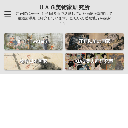
ＵＡＧ美術家研究所
江戸時代を中心に全国各地で活動していた画家を調査して
都道府県別に紹介しています。ただいま近畿地方を探索
中。
X（旧Twitter）
江戸以前の画家
物故日本画家
UAG美人画研究室