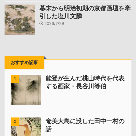
幕末から明治初期の京都画壇を牽
引した塩川文麟
2026/7/29
おすすめ記事
能登が生んだ桃山時代を代表
1
する画家・長谷川等伯
奄美大島に没した田中一村の
2
話