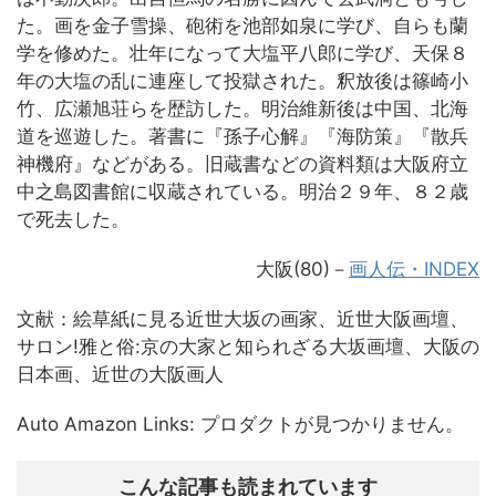
た。画を金子雪操、砲術を池部如泉に学び、自らも蘭
学を修めた。壮年になって大塩平八郎に学び、天保８
年の大塩の乱に連座して投獄された。釈放後は篠崎小
竹、広瀬旭荘らを歴訪した。明治維新後は中国、北海
道を巡遊した。著書に『孫子心解』『海防策』『散兵
神機府』などがある。旧蔵書などの資料類は大阪府立
中之島図書館に収蔵されている。明治２９年、８２歳
で死去した。
大阪(80)－
画人伝・INDEX
文献：絵草紙に見る近世大坂の画家、近世大阪画壇、
サロン!雅と俗:京の大家と知られざる大坂画壇、大阪の
日本画、近世の大阪画人
Auto Amazon Links: プロダクトが見つかりません。
こんな記事も読まれています