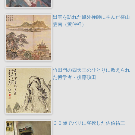
出雲を訪れた風外禅師に学んだ横山
雲南（黄仲祥）
竹田門の四天王のひとりに数えられ
た博学者・後藤碩田
３０歳でパリに客死した佐伯祐三