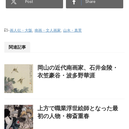
Post
Share
-
画人伝・大阪
,
南画・文人画家
,
山水・真景
関連記事
岡山の近代南画家、石井金陵・
衣笠豪谷・波多野華涯
上方で職業浮世絵師となった最
初の人物・柳斎重春