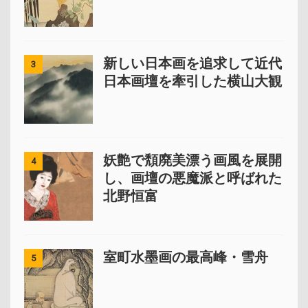
新しい日本画を追求して近代
3
日本画壇を牽引した横山大観
妖艶で頽廃美漂う画風を展開
4
し、画壇の悪魔派と呼ばれた
北野恒富
室町水墨画の最高峰・雪舟
5