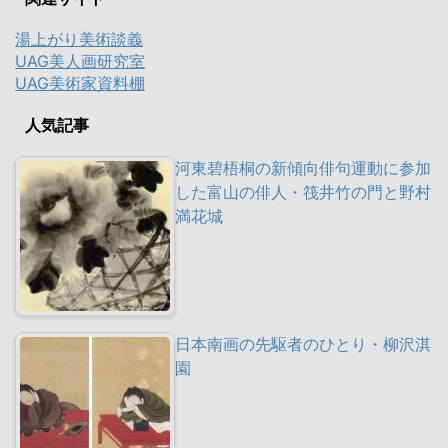
湯上がり美術談義
UAG美人画研究室
UAG美術家資料棚
人気記事
河東碧梧桐の新傾向俳句運動に参加
した富山の俳人・筏井竹の門と野村
満花城
日本南画の先駆者のひとり・柳沢淇
園