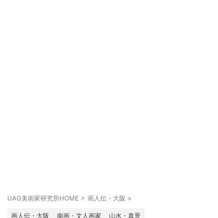
UAG美術家研究所HOME
>
画人伝・大阪
>
画人伝・大阪
南画・文人画家
山水・真景