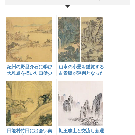
紀州の野呂介石に学び
山水の小景を鑑賞する
大雅風を描いた画僧少
占景盤が評判となった
林
墨江武禅
田能村竹田に出会い南
勤王志士と交流し新選