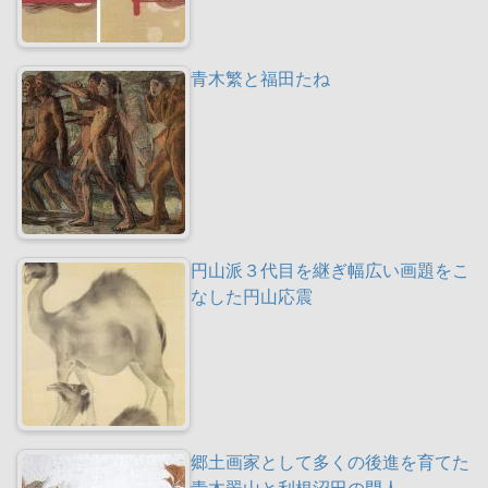
青木繁と福田たね
円山派３代目を継ぎ幅広い画題をこ
なした円山応震
郷土画家として多くの後進を育てた
青木翠山と利根沼田の門人