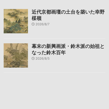
近代京都画壇の土台を築いた幸野
楳嶺
2026/8/7
幕末の新興画派・鈴木派の始祖と
なった鈴木百年
2026/8/5