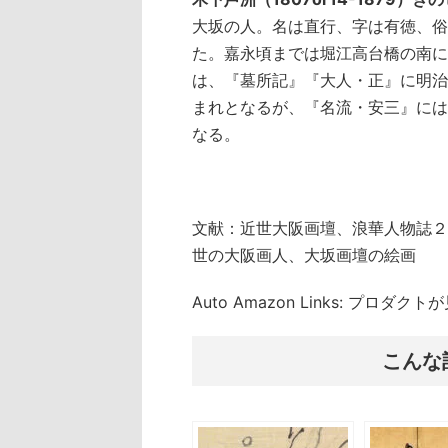
大坂の人。名は直行、字は有徳、俗
た。嘉永頃までは堀江高台橋の南に
は、『墓所記』『大人・正』に明治
まれとなるが、『名流・安三』には
なる。
文献：近世大阪画壇、浪華人物誌２
世の大阪画人、大坂画壇の絵画
Auto Amazon Links: プロダ
こんな