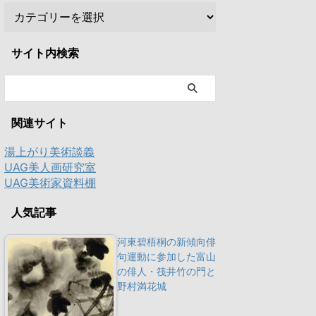
サイト内検索
関連サイト
湯上がり美術談義
UAG美人画研究室
UAG美術家資料棚
人気記事
河東碧梧桐の新傾向俳
句運動に参加した富山
の俳人・筏井竹の門と
野村満花城