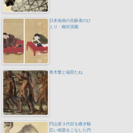
日本南画の先駆者のひ
とり・柳沢淇園
青木繁と福田たね
円山派３代目を継ぎ幅
広い画題をこなした円