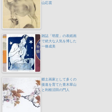
山応震
雑誌「明星」の表紙画
で絶大な人気を博した
一條成美
郷土画家として多くの
後進を育てた青木翠山
と利根沼田の門人