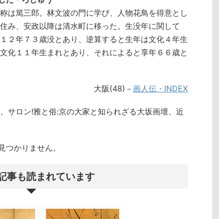
称は篤三郎。林文波の門に学び、人物花鳥を得意とし
住み、安政以降は清水町に移った。生没年に関して
１２年７３歳没とあり、逆算すると生年は文化４年生
文化１１年生まれとあり、それによると享年６６歳と
大阪(48)－
画人伝・INDEX
、サロン!雅と俗:京の大家と知られざる大坂画壇、近
クトが見つかりません。
記事も読まれています