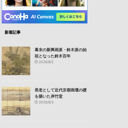
新着記事
幕末の新興画派・鈴木派の始
祖となった鈴木百年
2026/8/5
長老として近代京都画壇の礎
を築いた岸竹堂
2026/8/3