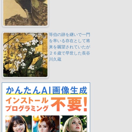
等伯の跡を継いで一門
を率いる存在として将
来を嘱望されていたが
２６歳で早世した長谷
川久蔵