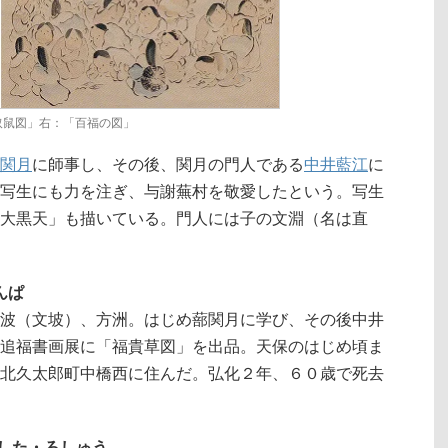
取鼠図」右：「百福の図」
関月
に師事し、その後、関月の門人である
中井藍江
に
写生にも力を注ぎ、与謝蕪村を敬愛したという。写生
大黒天」も描いている。門人には子の文淵（名は直
んぱ
波（文坡）、方洲。はじめ蔀関月に学び、その後中井
追福書画展に「福貴草図」を出品。天保のはじめ頃ま
北久太郎町中橋西に住んだ。弘化２年、６０歳で死去
きのした・ろしゅう