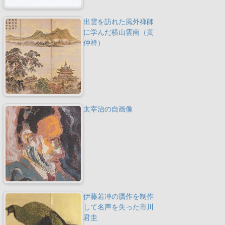
出雲を訪れた風外禅師
に学んだ横山雲南（黄
仲祥）
太宰治の自画像
伊藤若冲の贋作を制作
して名声を失った市川
君圭