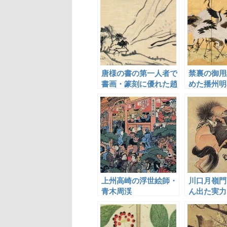
唐様の書の第一人者で
禁裏の御用
書画・篆刻に優れた趙
めた播州明
陶斎
汀
上州高崎の浮世絵師・
川口月嶺門
青木周渓
ん出た実力
子の川口月