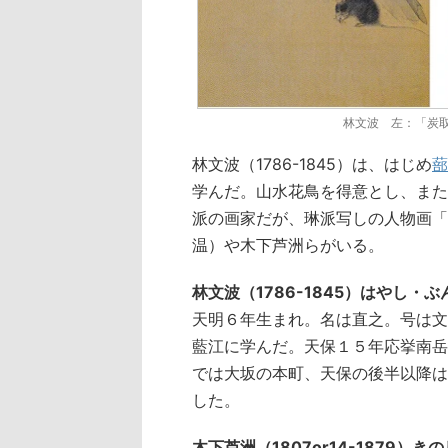
林文波 左：「炭
林文波（1786-1845）は、はじめ
蔀
学んだ。山水花鳥を得意とし、また
派の画家だが、琳派写しの人物画「
温）や木下芦洲らがいる。
林文波（1786-1845）はやし・ぶ
天明６年生まれ。名は直之。号は文
藍江に学んだ。天保１５年応挙南岳
では大坂の本町、天保の後半以降は
した。
木下芦洲（1807or14-1879）