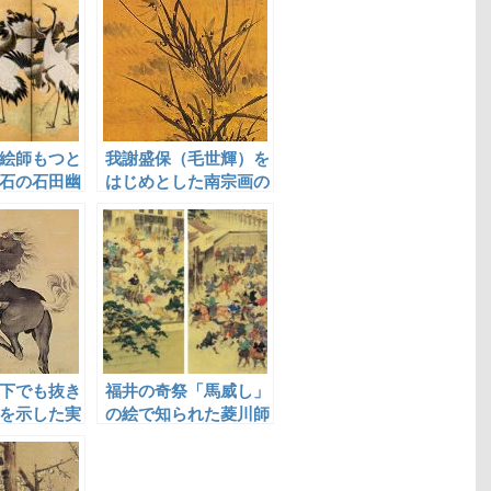
絵師もつと
我謝盛保（毛世輝）を
石の石田幽
はじめとした南宗画の
流れを汲む絵師
下でも抜き
福井の奇祭「馬威し」
を示した実
の絵で知られた菱川師
村
福