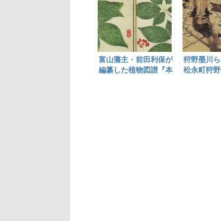
富山藩主・前田利保が
狩野墨川ら
編纂した植物図譜『本
松永町狩野
草通串証図』の下絵を
描いた山下守胤