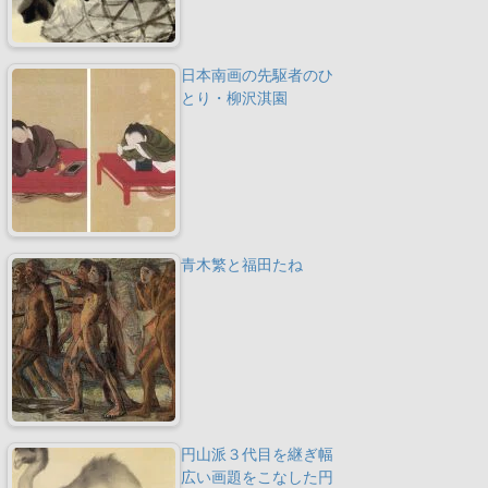
日本南画の先駆者のひ
とり・柳沢淇園
青木繁と福田たね
円山派３代目を継ぎ幅
広い画題をこなした円