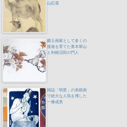
山応震
郷土画家として多くの
後進を育てた青木翠山
と利根沼田の門人
雑誌「明星」の表紙画
で絶大な人気を博した
一條成美