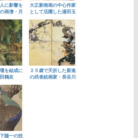
人に影響を
大正新南画の中心作家
の画僧・月
として活躍した湯田玉
水
壇を結成に
２５歳で夭折した新進
田鶴友
の武者絵画家・長谷川
石峯
下随一の技