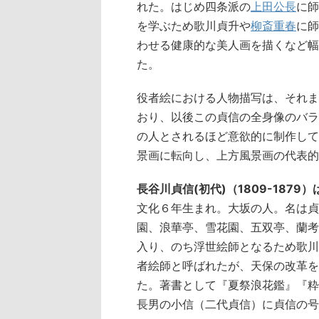
れた。はじめ四条派の
上田公長
に師
を学ぶため歌川貞升や
柳斎重春
に師
わせる健康的な美人画を描くなど幅
た。
役者絵における人物描写は、それま
おり、以後この貞信の全身像のバラ
の人とされるほど意欲的に制作して
景画に転向し、上方風景画の代表的
長谷川貞信(初代)（1809-187
文化６年生まれ。大坂の人。名は貞
園、浪華亭、雪花園、五双亭、蘭考
入り、のち浮世絵師となるため歌川
者絵師と呼ばれたが、天保の改革を
た。著書として『夏祭浪花鑑』『粋
長男の小信（二代貞信）に貞信の号