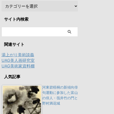
サイト内検索
関連サイト
湯上がり美術談義
UAG美人画研究室
UAG美術家資料棚
人気記事
河東碧梧桐の新傾向俳
句運動に参加した富山
の俳人・筏井竹の門と
野村満花城