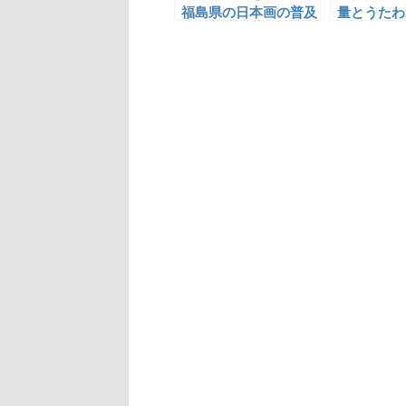
福島県の日本画の普及
量とうたわ
と向上に貢献した勝田
玉峰
蕉琴