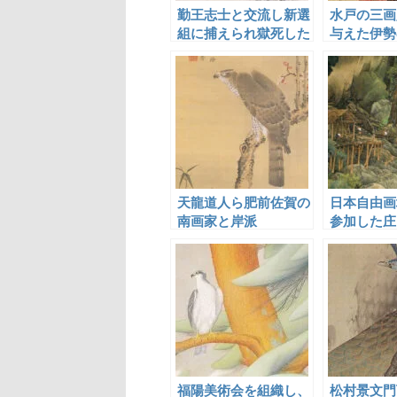
勤王志士と交流し新選
水戸の三画
組に捕えられ獄死した
与えた伊勢
藤井藍田
僊
天龍道人ら肥前佐賀の
日本自由画
南画家と岸派
参加した庄
福陽美術会を組織し、
松村景文門