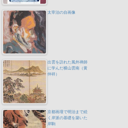
太宰治の自画像
出雲を訪れた風外禅師
に学んだ横山雲南（黄
仲祥）
京都画壇で明治まで続
く岸派の基礎を築いた
岸駒