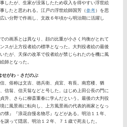
事したが、生家が没落したため収入を得やすい浮世絵
事したと思われる。江戸の浮世絵師国芳（
参考
）を思
広い分野で作画し、文政６年頃から明治期に活躍し
での画系とは異なり、顔の比重が小さく均衡がとれて
ンスが上方役者絵の標準となった。大判役者絵の最後
いたが、天保の改革で役者絵が禁じられたのを機に風
絵師となった。
9）はせがわ・さだのぶ
信、俗称は文吉、徳兵衛、貞宜、有長。南窓楼、猶
、信翁、信天翁などと号した。はじめ上田公長の門に
貞升、さらに柳斎重春に学んだという。最後の大判役
境に風景画に転向し、上方風景画の代表的画家となっ
の懐』『浪花自慢名物尽』などがある。明治１１年、
を譲って隠居。明治１２年、７１歳で死去した。