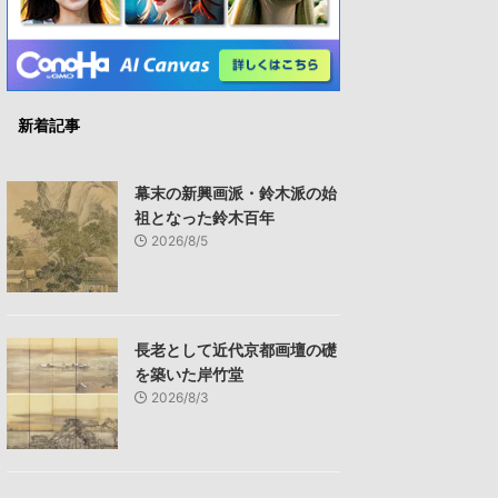
新着記事
幕末の新興画派・鈴木派の始
祖となった鈴木百年
2026/8/5
長老として近代京都画壇の礎
を築いた岸竹堂
2026/8/3