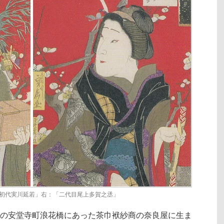
初代実川延若」右：「二代目尾上多賀之丞」
、大坂の安堂寺町浪花橋にあった茶巾袱紗商の奈良屋に生ま