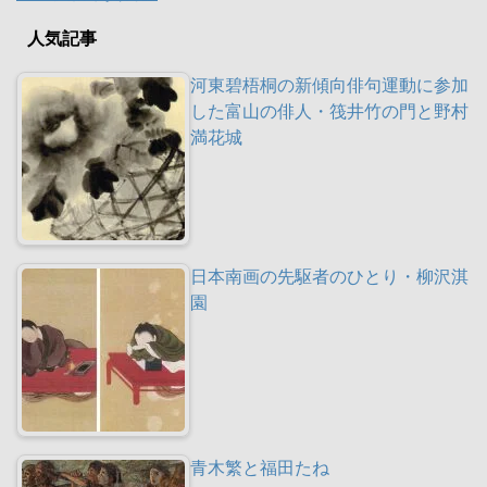
人気記事
河東碧梧桐の新傾向俳句運動に参加
した富山の俳人・筏井竹の門と野村
満花城
日本南画の先駆者のひとり・柳沢淇
園
青木繁と福田たね