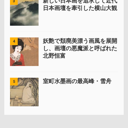
新しい日本画を追求して近代
3
日本画壇を牽引した横山大観
妖艶で頽廃美漂う画風を展開
4
し、画壇の悪魔派と呼ばれた
北野恒富
室町水墨画の最高峰・雪舟
5