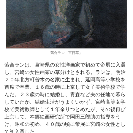
落合ラン「百日草」
落合ランは、宮崎県の女性洋画家で初めて帝展に入選
し、宮崎の女性画家の草分けとされる。ランは、明治
２０年北方町曽木の名家に生まれ、延岡高等小学校を
首席で卒業、１６歳の時に上京して女子美術学校で学
んだ。２３歳の時に結婚し、青森など夫の任地で暮ら
していたが、結婚生活がうまくいかず、宮崎高等女学
校で美術教師として１年余りつとめたが、その後再び
上京して、本郷絵画研究所で岡田三郎助の指導をう
け、昭和の初め、４０歳の頃に帝展に宮崎の女性とし
て初入選した。