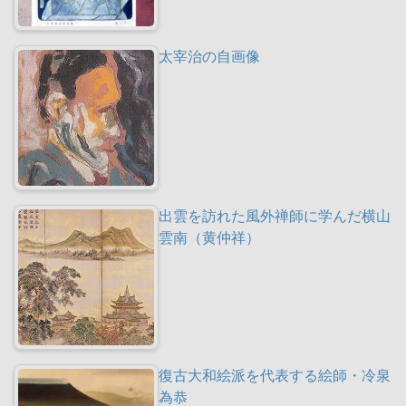
太宰治の自画像
出雲を訪れた風外禅師に学んだ横山
雲南（黄仲祥）
復古大和絵派を代表する絵師・冷泉
為恭