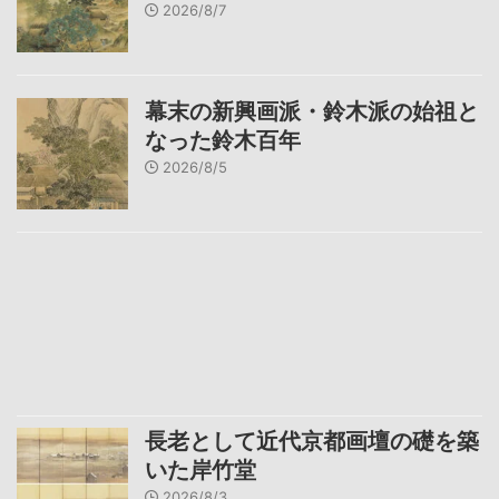
2026/8/7
幕末の新興画派・鈴木派の始祖と
なった鈴木百年
2026/8/5
長老として近代京都画壇の礎を築
いた岸竹堂
2026/8/3