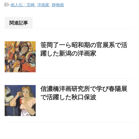
-
画人伝・宮崎
,
洋画家
,
静物画
関連記事
笹岡了一ら昭和期の官展系で活
躍した新潟の洋画家
信濃橋洋画研究所で学び春陽展
で活躍した秋口保波