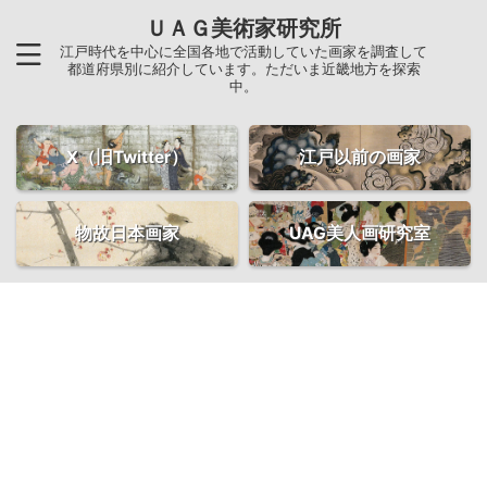
ＵＡＧ美術家研究所
江戸時代を中心に全国各地で活動していた画家を調査して
都道府県別に紹介しています。ただいま近畿地方を探索
中。
X（旧Twitter）
江戸以前の画家
物故日本画家
UAG美人画研究室