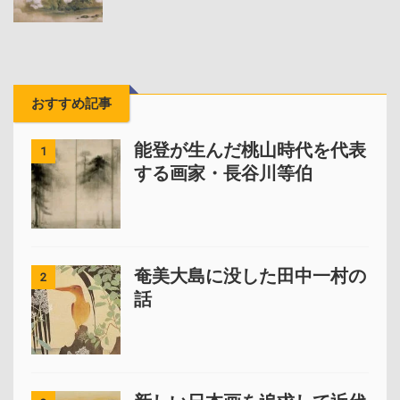
おすすめ記事
能登が生んだ桃山時代を代表
1
する画家・長谷川等伯
奄美大島に没した田中一村の
2
話