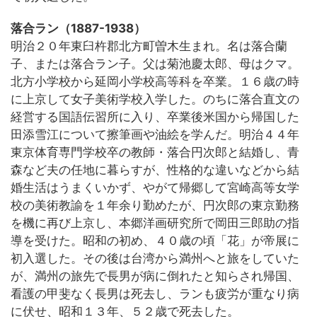
落合ラン（1887-1938）
明治２０年東臼杵郡北方町曽木生まれ。名は落合蘭
子、または落合ラン子。父は菊池慶太郎、母はクマ。
北方小学校から延岡小学校高等科を卒業。１６歳の時
に上京して女子美術学校入学した。のちに落合直文の
経営する国語伝習所に入り、卒業後米国から帰国した
田添雪江について擦筆画や油絵を学んだ。明治４４年
東京体育専門学校卒の教師・落合円次郎と結婚し、青
森など夫の任地に暮らすが、性格的な違いなどから結
婚生活はうまくいかず、やがて帰郷して宮崎高等女学
校の美術教諭を１年余り勤めたが、円次郎の東京勤務
を機に再び上京し、本郷洋画研究所で岡田三郎助の指
導を受けた。昭和の初め、４０歳の頃「花」が帝展に
初入選した。その後は台湾から満州へと旅をしていた
が、満州の旅先で長男が病に倒れたと知らされ帰国、
看護の甲斐なく長男は死去し、ランも疲労が重なり病
に伏せ、昭和１３年、５２歳で死去した。