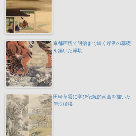
京都画壇で明治まで続く岸派の基礎
を築いた岸駒
田崎草雲に学び伝統的南画を描いた
岸浪柳渓