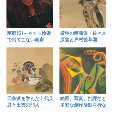
南部(5)－ネット検索
横手の南蘋派・佐々木
で出てこない画家
原善と戸村後草園
四条派を学んだ上代英
絵画、写真、批評など
彦と出雲の門人
多彩な創作活動を行な
い戦後日本の前衛運動
に一時期を画した阿部
展也