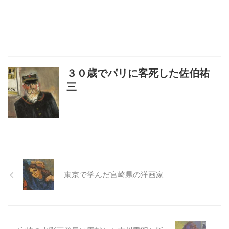
３０歳でパリに客死した佐伯祐
三
東京で学んだ宮崎県の洋画家