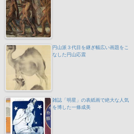
円山派３代目を継ぎ幅広い画題をこ
なした円山応震
雑誌「明星」の表紙画で絶大な人気
を博した一條成美