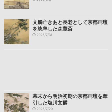
文麟亡きあと長老として京都画壇
を統率した森寛斎
2026/7/31
幕末から明治初期の京都画壇を牽
引した塩川文麟
2026/7/29