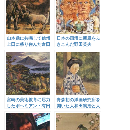
山本鼎に共鳴して信州
日本の画壇に新風をふ
上田に移り住んだ倉田
きこんだ野田英夫
白羊
宮崎の美術教育に尽力
青森初の洋画研究所を
したボヘミアン・有田
開いた大和田篤治と大
四郎
川亮