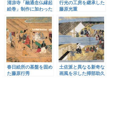
清凉寺「融通念仏縁起
行光の工房を継承した
絵巻」制作に加わった
藤原光重
六角寂済
春日絵所の基盤を固め
土佐派と異なる新奇な
た藤原行秀
画風を示した掃部助久
信・久国