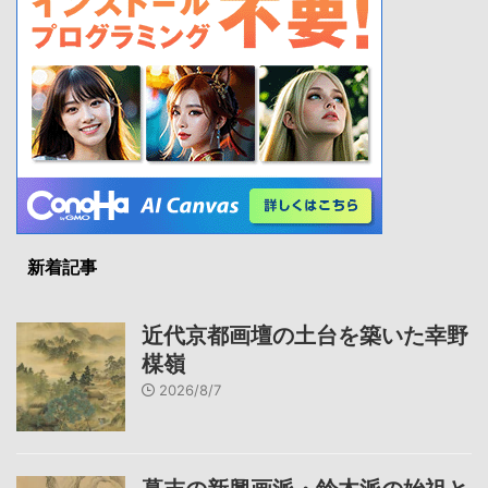
新着記事
近代京都画壇の土台を築いた幸野
楳嶺
2026/8/7