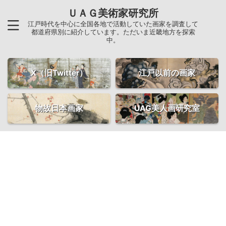
ＵＡＧ美術家研究所
江戸時代を中心に全国各地で活動していた画家を調査して
都道府県別に紹介しています。ただいま近畿地方を探索
中。
X（旧Twitter）
江戸以前の画家
物故日本画家
UAG美人画研究室