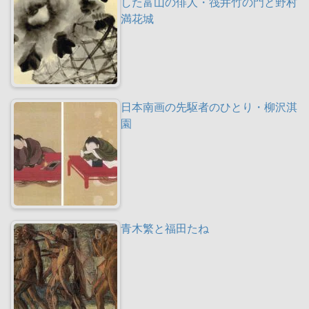
した富山の俳人・筏井竹の門と野村
満花城
日本南画の先駆者のひとり・柳沢淇
園
青木繁と福田たね