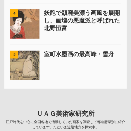
妖艶で頽廃美漂う画風を展開
4
し、画壇の悪魔派と呼ばれた
北野恒富
室町水墨画の最高峰・雪舟
5
ＵＡＧ美術家研究所
江戸時代を中心に全国各地で活動していた画家を調査して都道府県別に紹介
しています。ただいま近畿地方を探索中。