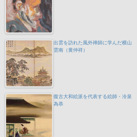
出雲を訪れた風外禅師に学んだ横山
雲南（黄仲祥）
復古大和絵派を代表する絵師・冷泉
為恭