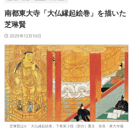
南都東大寺「大仏縁起絵巻」を描いた
芝琳賢
2025年12月10日
芝琳賢ほか「大仏縁起絵巻」下巻第３段（部分）重文 奈良・東大寺蔵