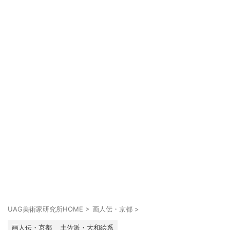
UAG美術家研究所HOME
>
画人伝・京都
>
画人伝・京都
土佐派・大和絵系