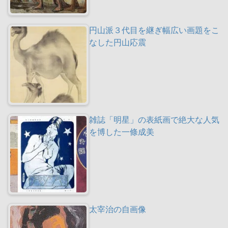
円山派３代目を継ぎ幅広い画題をこ
なした円山応震
雑誌「明星」の表紙画で絶大な人気
を博した一條成美
太宰治の自画像