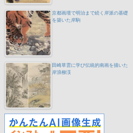
京都画壇で明治まで続く岸派の基礎
を築いた岸駒
田崎草雲に学び伝統的南画を描いた
岸浪柳渓