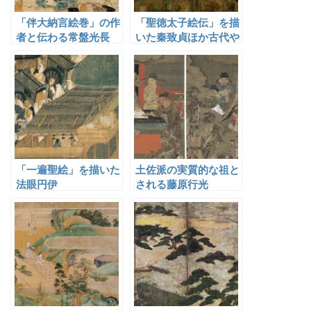
「伴大納言絵巻」の作
「聖徳太子絵伝」を描
者と伝わる常盤光長
いた秦致貞ほか古代や
まと絵師
「一遍聖絵」を描いた
土佐派の実質的な祖と
法眼円伊
される藤原行光