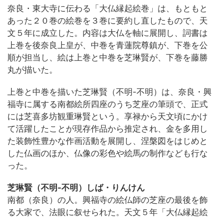
奈良・東大寺に伝わる「大仏縁起絵巻」は、もともと
あった２０巻の絵巻を３巻に要約し直したもので、天
文５年に成立した。内容は大仏を軸に展開し、詞書は
上巻を後奈良上皇が、中巻を青蓮院尊鎮が、下巻を公
順が担当し、絵は上巻と中巻を芝琳賢が、下巻を藤勝
丸が描いた。
上巻と中巻を描いた芝琳賢（不明-不明）は、奈良・興
福寺に属する南都絵所四座のうち芝座の筆頭で、正式
には芝喜多坊観重琳賢という。享禄から天文頃にかけ
て活躍したことが現存作品から推定され、金を多用し
た装飾性豊かな作画活動を展開し、涅槃図をはじめと
した仏画のほか、仏像の彩色や絵馬の制作なども行な
った。
芝琳賢（不明-不明）しば・りんけん
南都（奈良）の人。興福寺の絵仏師の芝座の最後を飾
る大家で、法眼に叙せられた。天文５年「大仏縁起絵