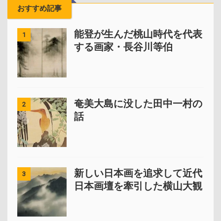
おすすめ記事
能登が生んだ桃山時代を代表
1
する画家・長谷川等伯
奄美大島に没した田中一村の
2
話
新しい日本画を追求して近代
3
日本画壇を牽引した横山大観