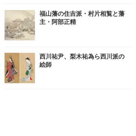
福山藩の住吉派・村片相覧と藩
主・阿部正精
西川祐尹、梨木祐為ら西川派の
絵師