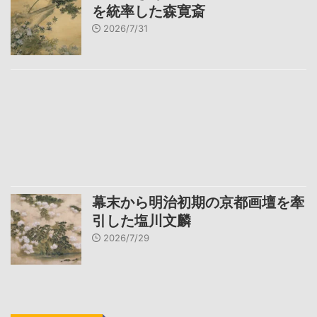
を統率した森寛斎
2026/7/31
幕末から明治初期の京都画壇を牽
引した塩川文麟
2026/7/29