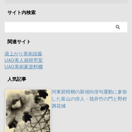
サイト内検索
関連サイト
湯上がり美術談義
UAG美人画研究室
UAG美術家資料棚
人気記事
河東碧梧桐の新傾向俳句運動に参加
した富山の俳人・筏井竹の門と野村
満花城