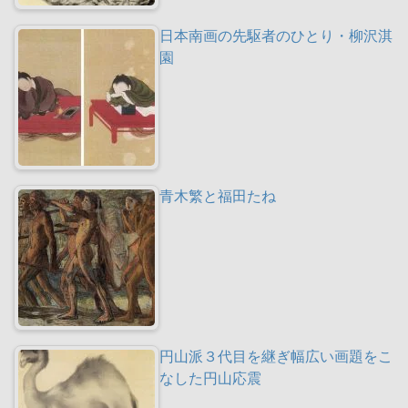
日本南画の先駆者のひとり・柳沢淇
園
青木繁と福田たね
円山派３代目を継ぎ幅広い画題をこ
なした円山応震