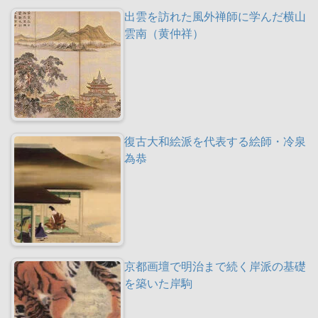
出雲を訪れた風外禅師に学んだ横山
雲南（黄仲祥）
復古大和絵派を代表する絵師・冷泉
為恭
京都画壇で明治まで続く岸派の基礎
を築いた岸駒