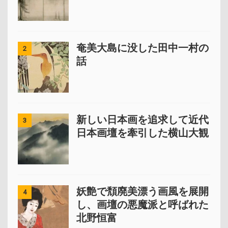
奄美大島に没した田中一村の
2
話
新しい日本画を追求して近代
3
日本画壇を牽引した横山大観
妖艶で頽廃美漂う画風を展開
4
し、画壇の悪魔派と呼ばれた
北野恒富