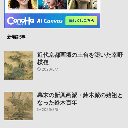
新着記事
近代京都画壇の土台を築いた幸野
楳嶺
2026/8/7
幕末の新興画派・鈴木派の始祖と
なった鈴木百年
2026/8/5