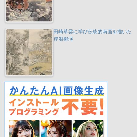
田崎草雲に学び伝統的南画を描いた
岸浪柳渓