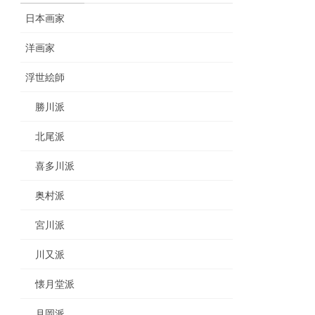
日本画家
洋画家
浮世絵師
勝川派
北尾派
喜多川派
奥村派
宮川派
川又派
懐月堂派
月岡派