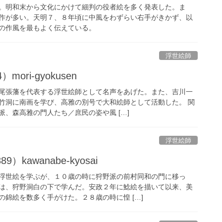
。明和末から文化にかけて細判の役者絵を多く発表した。ま
作が多い。天明７、８年頃に中風をわずらい右手がきかず、以
の作風を最もよく伝えている。
浮世絵師
mori-gyokusen
尾張藩を代表する浮世絵師として名声をあげた。また、吉川一
竹洞に南画を学び、高雅の別号で大和絵師として活動した。 関
、森高雅の門人たち／庶民の姿や風 […]
浮世絵師
9）kawanabe-kyosai
浮世絵を学ぶが、１０歳の時に狩野派の前村同和の門に移っ
は、狩野洞白の下で学んだ。安政２年に鯰絵を描いて以来、美
錦絵を数多く手がけた。２８歳の時に惶 […]