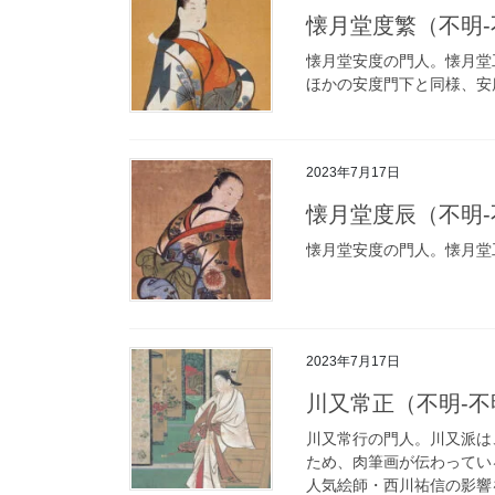
懐月堂度繁（不明-不明）
懐月堂安度の門人。懐月堂
ほかの安度門下と同様、安
2023年7月17日
懐月堂度辰（不明-不明）
懐月堂安度の門人。懐月堂
2023年7月17日
川又常正（不明-不明）k
川又常行の門人。川又派は
ため、肉筆画が伝わってい
人気絵師・西川祐信の影響を