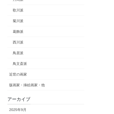
歌川派
菊川派
葛飾派
西川派
鳥居派
鳥文斎派
近世の画家
版画家・挿絵画家・他
アーカイブ
2025年9月