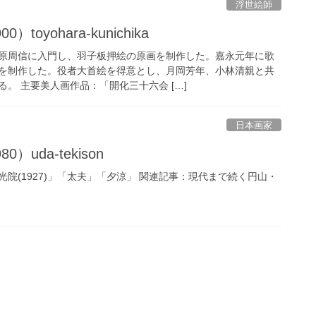
浮世絵師
）toyohara-kunichika
原周信に入門し、羽子板押絵の原画を制作した。嘉永元年に歌
を制作した。役者大首絵を得意とし、月岡芳年、小林清親と共
。 主要美人画作品：「開化三十六会 […]
日本画家
0）uda-tekison
院(1927)」「太夫」「夕涼」 関連記事：現代まで続く円山・