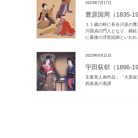
2023年7月17日
豊原国周（1835-1900
１１歳の時に長谷川派の豊
川国貞の門人となり、錦絵
に最後の浮世絵師といわれる
2023年8月21日
宇田荻邨（1896-198
主要美人画作品：「大原寂光
四条派の系譜