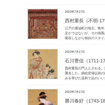
2023年7月17日
西村重長（不明-1756）
江戸の通油町の地主。晩年
定かではないが、その画風
吸収しながら独自のスタイル
2023年7月17日
石川豊信（1711-1785
西村重長の門人とされる。
襲名した。錦絵登場以前の
みを帯びた温和で品のいい女
2023年7月17日
勝川春好（1743-181