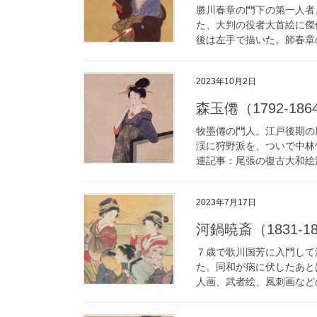
勝川春章の門下の第一人者
た、大判の役者大首絵に傑
後は左手で描いた。師春章
2023年10月2日
森玉僊（1792-1864）
牧墨僊の門人。江戸後期の
渓に狩野派を、ついで中林
連記事：尾張の復古大和絵派
2023年7月17日
河鍋暁斎（1831-188
７歳で歌川国芳に入門して
た。同和が病に伏したあと
人画、武者絵、風刺画などの