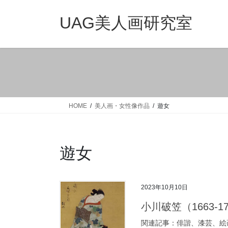
コ
ナ
ン
ビ
UAG美人画研究室
テ
ゲ
ン
ー
ツ
シ
へ
ョ
ス
ン
キ
に
ッ
移
HOME
美人画・女性像作品
遊女
プ
動
遊女
2023年10月10日
小川破笠（1663-1747
関連記事：俳諧、漆芸、絵