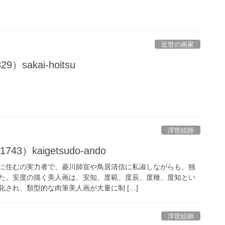
近世の画家
）sakai-hoitsu
浮世絵師
43）kaigetsudo-ando
に住むの実力者で、菱川師宣や鳥居清信に私淑しながらも、独
た。安度の描く美人画は、安知、度範、度辰、度種、度知とい
され、類型的な肉筆美人画が大量に制 […]
浮世絵師