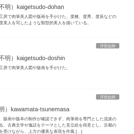
kaigetsudo-dohan
工房で肉筆美人図や版画を手がけた。度種、度秀、度辰などの
度美人を写したような類型的美人を描いている。
浮世絵師
kaigetsudo-doshin
工房で肉筆美人図や版画を手がけた。
浮世絵師
awamata-tsunemasa
、版画や版本の制作が確認できず、肉筆画を専門とした流派の
る。古典文学や逸話をテーマとした見立絵を得意とし、京都の
受けながら、上方の優美な表現を作風 […]