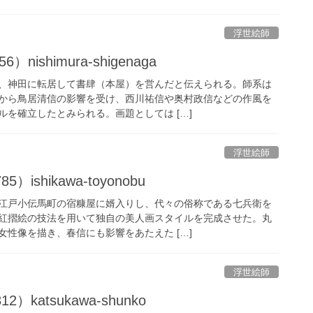
浮世絵師
nishimura-shigenaga
、神田に転居して書肆（本屋）を営んだと伝えられる。師系は
から鳥居清信の影響を受け、西川祐信や奥村政信などの作風を
を確立したとみられる。画題としては […]
浮世絵師
）ishikawa-toyonobu
江戸小伝馬町の宿糠屋に婿入りし、代々の俗称である七兵衛を
紅摺絵の技法を用いて独自の美人画スタイルを完成させた。丸
性像を描き、春信にも影響をあたえた […]
浮世絵師
2）katsukawa-shunko