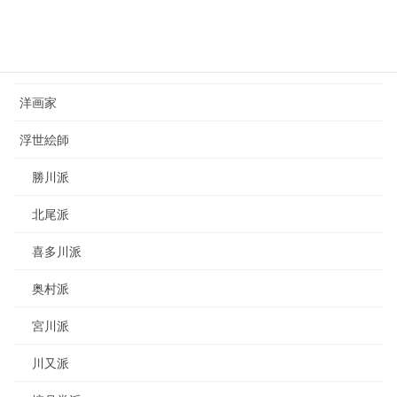
カテゴリー
日本画家
洋画家
浮世絵師
勝川派
北尾派
喜多川派
奥村派
宮川派
川又派